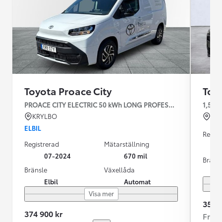
Toyota Proace City
Toy
PROACE CITY ELECTRIC 50 kWh LONG PROFESSIONAL V-Hjul
1,5D 
KRYLBO
ES
ELBIL
Regist
Registrerad
Mätarställning
07-2024
670 mil
Bräns
Bränsle
Växellåda
Elbil
Automat
Visa mer
359 9
374 900 kr
Från