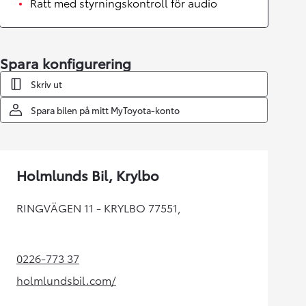
Ratt med styrningskontroll för audio
Spara konfigurering
Skriv ut
Spara bilen på mitt MyToyota-konto
Holmlunds Bil, Krylbo
RINGVÄGEN 11 - KRYLBO 77551,
0226-773 37
(Opens in new tab)
holmlundsbil.com/
(Opens in new tab)