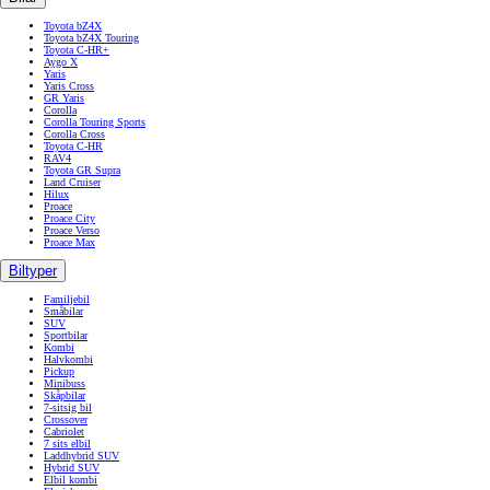
Toyota bZ4X
Toyota bZ4X Touring
Toyota C-HR+
Aygo X
Yaris
Yaris Cross
GR Yaris
Corolla
Corolla Touring Sports
Corolla Cross
Toyota C-HR
RAV4
Toyota GR Supra
Land Cruiser
Hilux
Proace
Proace City
Proace Verso
Proace Max
Biltyper
Familjebil
Småbilar
SUV
Sportbilar
Kombi
Halvkombi
Pickup
Minibuss
Skåpbilar
7-sitsig bil
Crossover
Cabriolet
7 sits elbil
Laddhybrid SUV
Hybrid SUV
Elbil kombi