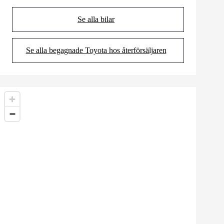
Se alla bilar
(Opens in new tab)
Se alla begagnade Toyota hos återförsäljaren
(Opens in new tab)