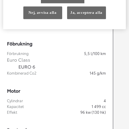
Nej, avvisa alla
Ja, acceptera alla
Width
1 848
mm
Föbrukning
Förbrukning
5,5
l/100 km
Euro Class
EURO 6
Kombinerad Co2
145
g/km
Motor
Cylindrar
4
Kapacitet
1 499
cc
Effekt
96
kw (130 hk)