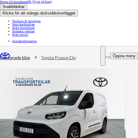
Hoppa till huvudinnehåll
(Tryck på Enter)
Snabblänkar
Klicka för att stänga räckviddsöverlägget
Prislistor & broschyrer
Hitta återförsäljare
Boka provkörning
Kontakta verkstad
Boka service
Kontaktinformation
You are here
:
Öppna meny
Begagnade bilar
Toyota Proace City