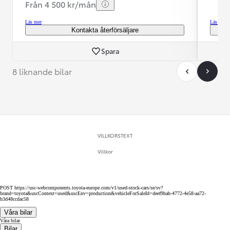
Från 4 500 kr/mån
Läs mer
Läs mer
Kontakta återförsäljare
Spara
8 liknande bilar
VILLKORSTEXT
Villkor
POST https://usc-webcomponents.toyota-europe.com/v1/used-stock-cars/se/sv?
brand=toyota&uscContext=used&uscEnv=production&vehicleForSaleId=deef9bab-4772-4e58-aa72-
b3d48ccdac58
Våra bilar
Våra bilar
Bilar