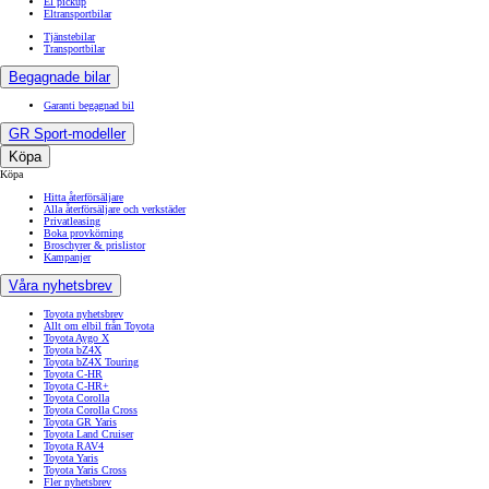
El pickup
Eltransportbilar
Tjänstebilar
Transportbilar
Begagnade bilar
Garanti begagnad bil
GR Sport-modeller
Köpa
Köpa
Hitta återförsäljare
Alla återförsäljare och verkstäder
Privatleasing
Boka provkörning
Broschyrer & prislistor
Kampanjer
Våra nyhetsbrev
Toyota nyhetsbrev
Allt om elbil från Toyota
Toyota Aygo X
Toyota bZ4X
Toyota bZ4X Touring
Toyota C-HR
Toyota C-HR+
Toyota Corolla
Toyota Corolla Cross
Toyota GR Yaris
Toyota Land Cruiser
Toyota RAV4
Toyota Yaris
Toyota Yaris Cross
Fler nyhetsbrev