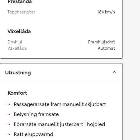
Prestanda
Topphastighet
184
km/h
Växellåda
Drivhjul
Framhjulsdrift
Växellåda
Automat
Utrustning
Komfort
Passagerarsäte fram manuellt skjutbart
Belysning framsäte
Förarsäte manuellt justerbart i höjdled
Ratt eluppvärmd