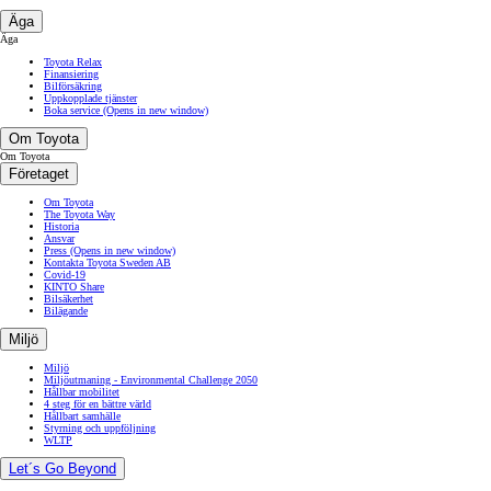
Äga
Äga
Toyota Relax
Finansiering
Bilförsäkring
Uppkopplade tjänster
Boka service
(Opens in new window)
Om Toyota
Om Toyota
Företaget
Om Toyota
The Toyota Way
Historia
Ansvar
Press
(Opens in new window)
Kontakta Toyota Sweden AB
Covid-19
KINTO Share
Bilsäkerhet
Bilägande
Miljö
Miljö
Miljöutmaning - Environmental Challenge 2050
Hållbar mobilitet
4 steg för en bättre värld
Hållbart samhälle
Styrning och uppföljning
WLTP
Let´s Go Beyond