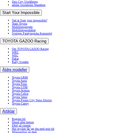
Zero City Utställning
adidas Stockholm Marathon
Start Your Impossible
Vad är Start your impossible?
Team Toyota
Mobilitetsprojekt
Mobilitetsprodukter
Sveriges Paralympiska Kommitté
TOYOTA GAZOO Racing
Om TOYOTA GAZOO Racing
WRC
WEC
Dakar
Rally Sweden
Äldre modeller
Toyota GR86
Toyota Auris
Toyota Prius
Toyota GT86
Toyota Avensis
Toyota Celica
Toyota Verso
Toyota Proace City Verso Electric
Toyota Camry
Artiklar
Bogsera bil
Diesel eller bensin
Elbil på vintern
Hur mycket får jag dra med min bil
Mönsterdjup på däck