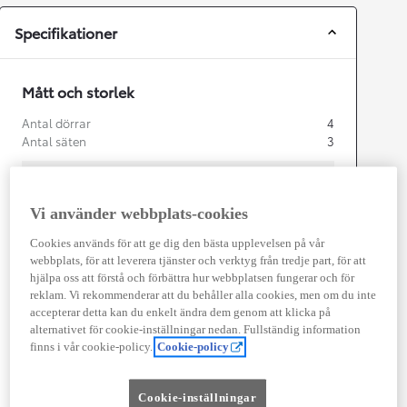
Specifikationer
Mått och storlek
Antal dörrar
4
Antal säten
3
Vi använder webbplats-cookies
mm
Cookies används för att ge dig den bästa upplevelsen på vår
webbplats, för att leverera tjänster och verktyg från tredje part, för att
1 880
hjälpa oss att förstå och förbättra hur webbplatsen fungerar och för
Height
reklam. Vi rekommenderar att du behåller alla cookies, men om du inte
accepterar detta kan du enkelt ändra dem genom att klicka på
Length
4 403
mm
alternativet för cookie-inställningar nedan. Fullständig information
finns i vår cookie-policy.
Cookie-policy
Cookie-inställningar