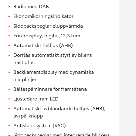
Radio med DAB
Ekonomikörningsindikator
Sidobackspeglar eluppvärmda
Förardisplay, digital,12,3 tum
Automatiskt helljus (AHB)
Dörrlås automatiskt styrt av bilens
hastighet
Backkameradisplay med dynamiska
hjälplinjer
Bältespåminnare för framsätena
Ljusledare fram LED
Automatiskt avbländande helljus (AHB),
av/på-knapp
Antisladdsystem (VSC)
Sidobackspeglar med integrerade blinkers