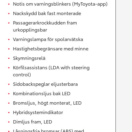
Notis om varningsblinkers (MyToyota-app)
Nackskydd bak fast monterade
Passagerarkrockkudden fram
urkopplingsbar
Varningslampa för spolarvätska
Hastighetsbegränsare med minne
Skymningsrelä
Körfilsassistans (LDA with steering
control)
Sidobackspeglar eljusterbara
Kombinationsljus bak LED
Bromsljus, högt monterat, LED
Hybridsystemindikator
Dimljus fram, LED
Låsningsfria bromsar (ABS) med