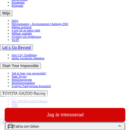
Bilsäkerhet
Bilägande
Miljö
Miljö
Miljöutmaning - Environmental Challenge 2050
Hållbar mobilitet
4 steg för en bättre värld
Hållbart samhälle
Styrning och uppföljning
WLTP
Let´s Go Beyond
Zero City Utställning
adidas Stockholm Marathon
Start Your Impossible
Vad är Start your impossible?
Team Toyota
Mobilitetsprojekt
Mobilitetsprodukter
Sveriges Paralympiska Kommitté
TOYOTA GAZOO Racing
Om TOYOTA GAZOO Racing
WRC
WEC
Dakar
Jag är intresserad
Rally Sweden
Äldre modeller
Fakta om bilen
Toyota GR86