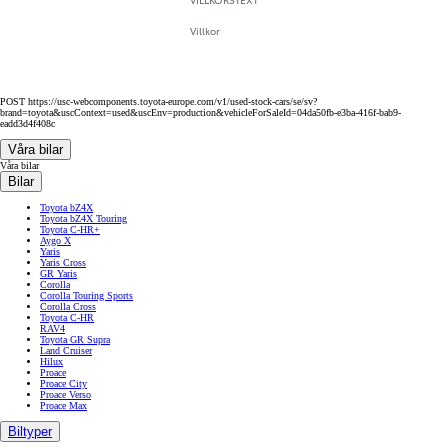
Villkor
POST https://usc-webcomponents.toyota-europe.com/v1/used-stock-cars/se/sv?
brand=toyota&uscContext=used&uscEnv=production&vehicleForSaleId=04da50fb-e3ba-416f-bab9-
eadd3d4f408c
Våra bilar
Våra bilar
Bilar
Toyota bZ4X
Toyota bZ4X Touring
Toyota C-HR+
Aygo X
Yaris
Yaris Cross
GR Yaris
Corolla
Corolla Touring Sports
Corolla Cross
Toyota C-HR
RAV4
Toyota GR Supra
Land Cruiser
Hilux
Proace
Proace City
Proace Verso
Proace Max
Biltyper