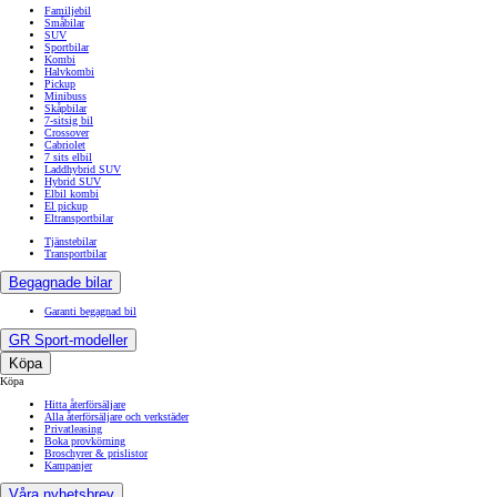
Familjebil
Småbilar
SUV
Sportbilar
Kombi
Halvkombi
Pickup
Minibuss
Skåpbilar
7-sitsig bil
Crossover
Cabriolet
7 sits elbil
Laddhybrid SUV
Hybrid SUV
Elbil kombi
El pickup
Eltransportbilar
Tjänstebilar
Transportbilar
Begagnade bilar
Garanti begagnad bil
GR Sport-modeller
Köpa
Köpa
Hitta återförsäljare
Alla återförsäljare och verkstäder
Privatleasing
Boka provkörning
Broschyrer & prislistor
Kampanjer
Våra nyhetsbrev