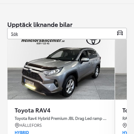
Upptäck liknande bilar
Sök
Toyota RAV4
Toy
Toyota Rav4 Hybrid Premium JBL Drag Led ramp Vhjul motorv
RAV4 
HÄLLEFORS
HA
HYBRID
HYBR