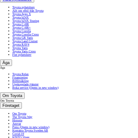
Toyota nyhetsbrev
Allt om elbil från Toyota
Toyota Aygo X
Toyota bZ4X
Toyota bZ4X Touring
Toyota C-HR
Toyota C-HR+
Toyota Corolla
Toyota Corolla Cross
Toyota GR Yaris
Toyota Land Cruiser
Toyota RAV4
Toyota Yaris
Toyota Yaris Cross
Fler nyhetsbrev
Äga
Äga
Toyota Relax
Finansiering
Bilförsäkring
Uppkopplade tjänster
Boka service
(Opens in new window)
Om Toyota
Om Toyota
Företaget
Om Toyota
The Toyota Way
Historia
Ansvar
Press
(Opens in new window)
Kontakta Toyota Sweden AB
Covid-19
KINTO Share