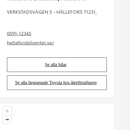
VERKSTADSVÄGEN 5 - HÄLLEFORS 71231,
0591-12345
(Opens in new tab)
helleforsbilcenter.se/
(Opens in new tab)
Se alla bilar
(Opens in new tab)
Se alla begagnade Toyota hos återförsäljaren
(Opens in new tab)