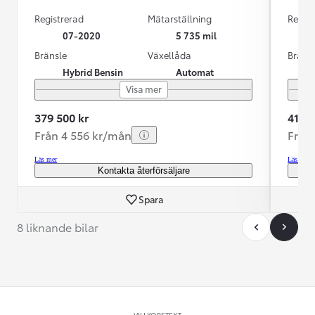
Registrerad
Mätarställning
Regist
07-2020
5 735 mil
Bränsle
Växellåda
Bräns
Hybrid Bensin
Automat
Visa mer
379 500 kr
419 9
Från 4 556 kr/mån
Från
Läs mer
Läs mer
Kontakta återförsäljare
Spara
8 liknande bilar
VILLKORSTEXT