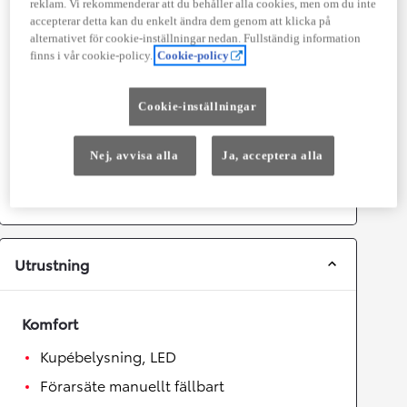
reklam. Vi rekommenderar att du behåller alla cookies, men om du inte
accepterar detta kan du enkelt ändra dem genom att klicka på
Prestanda
alternativet för cookie-inställningar nedan. Fullständig information
finns i vår cookie-policy.
Cookie-policy
Topphastighet
180
km/h
Acceleration 0-100km/h
8,1
sekunder
Cookie-inställningar
Växellåda
Nej, avvisa alla
Ja, acceptera alla
Drivhjul
Fyrhjulsdrift
Växellåda
Automat
Utrustning
Komfort
Kupébelysning, LED
Förarsäte manuellt fällbart