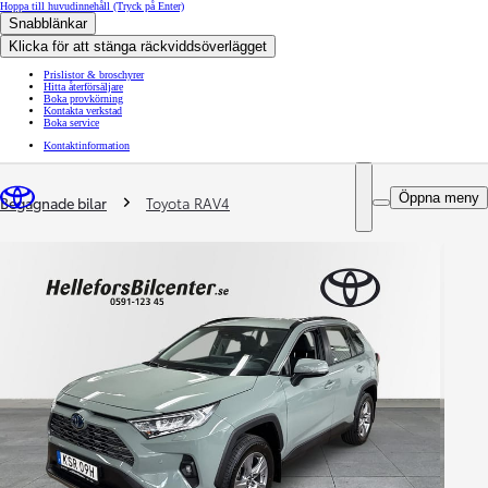
Hoppa till huvudinnehåll
(Tryck på Enter)
Snabblänkar
Klicka för att stänga räckviddsöverlägget
Prislistor & broschyrer
Hitta återförsäljare
Boka provkörning
Kontakta verkstad
Boka service
Kontaktinformation
You are here
:
Öppna meny
Begagnade bilar
Toyota RAV4