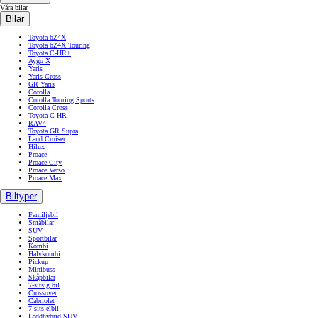
Våra bilar
Bilar
Toyota bZ4X
Toyota bZ4X Touring
Toyota C-HR+
Aygo X
Yaris
Yaris Cross
GR Yaris
Corolla
Corolla Touring Sports
Corolla Cross
Toyota C-HR
RAV4
Toyota GR Supra
Land Cruiser
Hilux
Proace
Proace City
Proace Verso
Proace Max
Biltyper
Familjebil
Småbilar
SUV
Sportbilar
Kombi
Halvkombi
Pickup
Minibuss
Skåpbilar
7-sitsig bil
Crossover
Cabriolet
7 sits elbil
Laddhybrid SUV