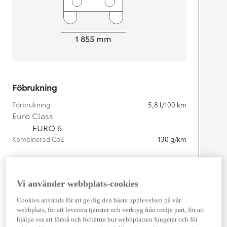
Width
1 855
mm
Föbrukning
Förbrukning
5,8
l/100 km
Euro Class
EURO 6
Kombinerad Co2
130
g/km
Motor
Vi använder webbplats-cookies
Cylindrar
4
Kapacitet
2 487
cc
Cookies används för att ge dig den bästa upplevelsen på vår
Effekt
163
kw (222 hk)
webbplats, för att leverera tjänster och verktyg från tredje part, för att
hjälpa oss att förstå och förbättra hur webbplatsen fungerar och för