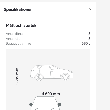
Specifikationer
Mått och storlek
Antal dörrar
5
Antal säten
5
Bagageutrymme
580
L
mm
1 685
Height
Length
4 600
mm