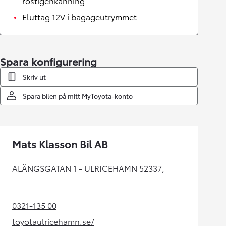
röstigenkänning
Eluttag 12V i bagageutrymmet
Spara konfigurering
Skriv ut
Spara bilen på mitt MyToyota-konto
Mats Klasson Bil AB
ALÄNGSGATAN 1 - ULRICEHAMN 52337,
0321-135 00
(Opens in new tab)
toyotaulricehamn.se/