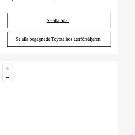
(Opens in new tab)
Se alla bilar
(Opens in new tab)
Se alla begagnade Toyota hos återförsäljaren
(Opens in new tab)