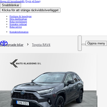
Hoppa till huvudinnehåll
(Tryck på Enter)
Snabblänkar
Klicka för att stänga räckviddsöverlägget
Prislistor & broschyrer
Hitta återförsäljare
Boka provkörning
Kontakta verkstad
Boka service
Kontaktinformation
You are here
:
Öppna meny
Begagnade bilar
Toyota RAV4