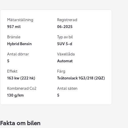
Mätarställning
Registrerad
957 mil
06-2025
Bränsle
Typ av bil
Hybrid Bensin
SUV 5-d
Antal dörrar
Växellåda
5
Automat
Effekt
Färg
163 kw (222 hk)
Tvåtonslack 1G3/218 (2QZ)
Kombinerad Co2
Antal säten
130 g/km
5
Fakta om bilen