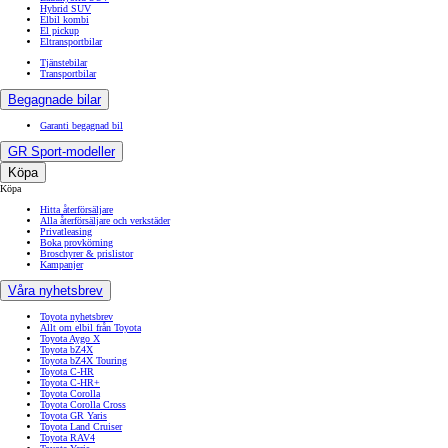
Hybrid SUV
Elbil kombi
El pickup
Eltransportbilar
Tjänstebilar
Transportbilar
Begagnade bilar
Garanti begagnad bil
GR Sport-modeller
Köpa
Köpa
Hitta återförsäljare
Alla återförsäljare och verkstäder
Privatleasing
Boka provkörning
Broschyrer & prislistor
Kampanjer
Våra nyhetsbrev
Toyota nyhetsbrev
Allt om elbil från Toyota
Toyota Aygo X
Toyota bZ4X
Toyota bZ4X Touring
Toyota C-HR
Toyota C-HR+
Toyota Corolla
Toyota Corolla Cross
Toyota GR Yaris
Toyota Land Cruiser
Toyota RAV4