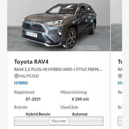
Toyota RAV4
Toy
RAV4 2,5 PLUG-IN HYBRID AWD-I STYLE PREMIUM- INFOT
RAV4 
HALMSTAD
KU
HYBRID
HYBR
Registrerad
Mätarställning
Regist
07-2021
6 200 mil
Bränsle
Växellåda
Bräns
Hybrid Bensin
Automat
Visa mer