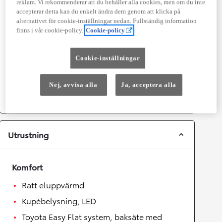
reklam. Vi rekommenderar att du behåller alla cookies, men om du inte
Prestanda
accepterar detta kan du enkelt ändra dem genom att klicka på
alternativet för cookie-inställningar nedan. Fullständig information
Topphastighet
180
km/h
finns i vår cookie-policy.
Cookie-policy
Acceleration 0-100km/h
8,1
sekunder
Cookie-inställningar
Växellåda
Nej, avvisa alla
Ja, acceptera alla
Drivhjul
Fyrhjulsdrift
Växellåda
Automat
Utrustning
Komfort
Ratt eluppvärmd
Kupébelysning, LED
Toyota Easy Flat system, baksäte med