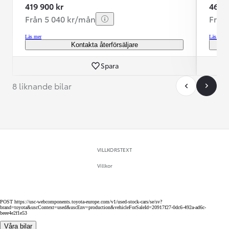
419 900 kr
469 9
Från 5 040 kr/mån
Från
Läs mer
Läs mer
Kontakta återförsäljare
Spara
8 liknande bilar
VILLKORSTEXT
Villkor
POST https://usc-webcomponents.toyota-europe.com/v1/used-stock-cars/se/sv?
brand=toyota&uscContext=used&uscEnv=production&vehicleForSaleId=20917f27-0dc6-492a-ad6c-
beee4e2f1e53
Våra bilar