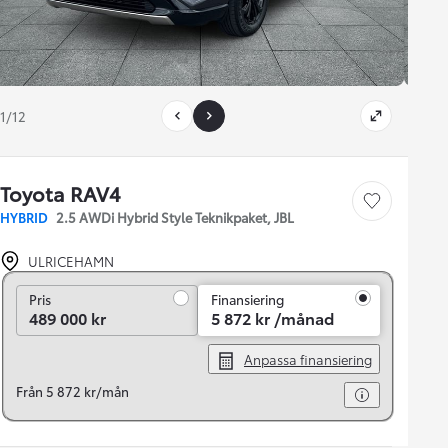
1/12
Toyota RAV4
Save car
HYBRID
2.5 AWDi Hybrid Style Teknikpaket, JBL
ULRICEHAMN
Pris
Pris
Finansiering
489 000 kr
5 872 kr /månad
Anpassa finansiering
Från 5 872 kr/mån