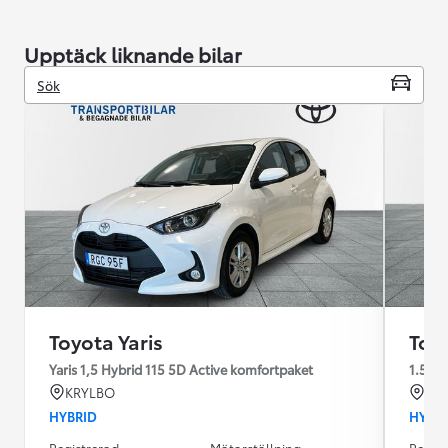
Upptäck liknande bilar
Sök
Toyota Yaris
Toyo
Yaris 1,5 Hybrid 115 5D Active komfortpaket
1.5
KRYLBO
KR
HYBRID
HYBR
Registrerad
Mätarställning
Regist