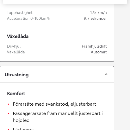
Prestanda
Topphastighet
175
km/h
Acceleration 0-100km/h
9,7
sekunder
Växellåda
Drivhjul
Framhjulsdrift
Växellåda
Automat
Utrustning
Komfort
Förarsäte med svankstöd, eljusterbart
Passagerarsäte fram manuellt justerbart i
höjdled
Läslampa