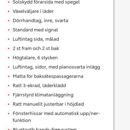
Solskydd förarsida med spegel
Växelväljare i läder
Dörrhandtag, inre, svarta
Standard med signal
Luftintag sida, målad
2 st fram och 2 st bak
Högtalare, 6 stycken
Luftintag, sidor, med pianosvarta inlägg
Matta för baksätespassagerarna
Ratt 3-ekrad, läderklädd
Fjärrstyrd klimatanläggning
Ratt manuellt justerbar i höjdled
Fönsterhissar med automatisk upp/ner-
funktion
Bluetooth hands-free system