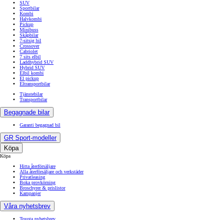
SUV
Sportbilar
Kombi
Halvkombi
Pickup
Minibuss
Skåpbilar
7-sitsig bil
Crossover
Cabriolet
7 sits elbil
Laddhybrid SUV
Hybrid SUV
Elbil kombi
El pickup
Eltransportbilar
Tjänstebilar
Transportbilar
Begagnade bilar
Garanti begagnad bil
GR Sport-modeller
Köpa
Köpa
Hitta återförsäljare
Alla återförsäljare och verkstäder
Privatleasing
Boka provkörning
Broschyrer & prislistor
Kampanjer
Våra nyhetsbrev
Toyota nyhetsbrev