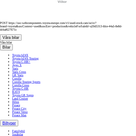
Villkor
POST https://usc-webcomponents.toyota-europe.com/v1/used-stock-cars/se/sv?
brand=toyota&uscContext=used&uscEnv=production&vehicleForSaleId=a20d5313-fdce-44a5-8e8d-
dcbaf627671c
Våra bilar
Våra bilar
Bilar
Toyota bZ4X
Toyota bZ4X Touring
Toyota C-HR+
Aygo X
Yaris
Yaris Cross
GR Yaris
Corolla
Corolla Touring Sports
Corolla Cross
Toyota C-HR
RAV4
Toyota GR Supra
Land Cruiser
Hilux
Proace
Proace City
Proace Verso
Proace Max
Biltyper
Familjebil
Småbilar