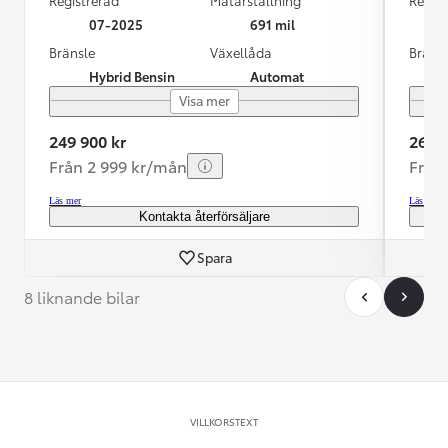
07-2025
691 mil
Bränsle
Växellåda
Bräns
Hybrid Bensin
Automat
Visa mer
249 900 kr
269 9
Från 2 999 kr/mån
Från
Läs mer
Läs mer
Kontakta återförsäljare
Spara
8 liknande bilar
VILLKORSTEXT