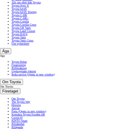
Allt om elbil från Toyota
Toyota Aygo X
Toyota bZ4X
Toyota bZ4X Touring
Toyota C-HR
Toyota C-HR+
Toyota Corolla
Toyota Corolla Cross
Toyota GR Yaris
Toyota Land Cruiser
Toyota RAV4
Toyota Yaris
Toyota Yaris Cross
Fler nyhetsbrev
Äga
Äga
Toyota Relax
Finansiering
Bilförsäkring
Uppkopplade tjänster
Boka service
(Opens in new window)
Om Toyota
Om Toyota
Företaget
Om Toyota
The Toyota Way
Historia
Ansvar
Press
(Opens in new window)
Kontakta Toyota Sweden AB
Covid-19
KINTO Share
Bilsäkerhet
Bilägande