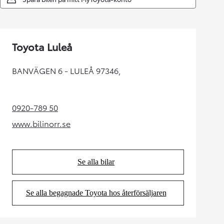
Toyota Luleå
BANVÄGEN 6 - LULEÅ 97346,
0920-789 50
(Opens in new tab)
www.bilinorr.se
(Opens in new tab)
Se alla bilar
(Opens in new tab)
Se alla begagnade Toyota hos återförsäljaren
(Opens in new tab)