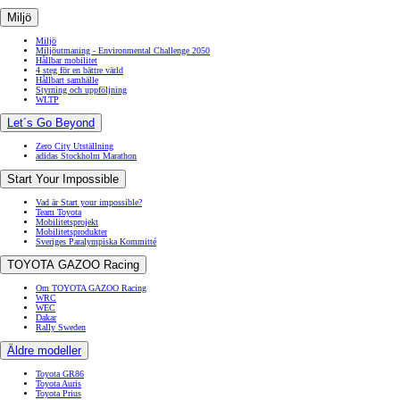
Miljö
Miljö
Miljöutmaning - Environmental Challenge 2050
Hållbar mobilitet
4 steg för en bättre värld
Hållbart samhälle
Styrning och uppföljning
WLTP
Let´s Go Beyond
Zero City Utställning
adidas Stockholm Marathon
Start Your Impossible
Vad är Start your impossible?
Team Toyota
Mobilitetsprojekt
Mobilitetsprodukter
Sveriges Paralympiska Kommitté
TOYOTA GAZOO Racing
Om TOYOTA GAZOO Racing
WRC
WEC
Dakar
Rally Sweden
Äldre modeller
Toyota GR86
Toyota Auris
Toyota Prius