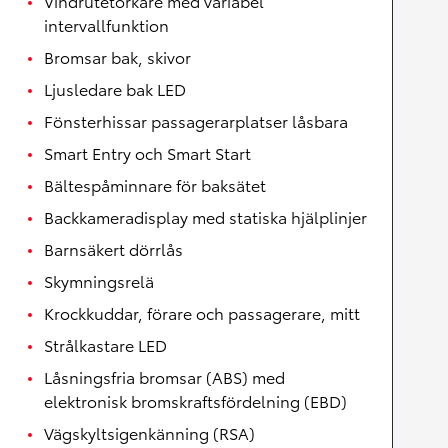
Vindrutetorkare med variabel
intervallfunktion
Bromsar bak, skivor
Ljusledare bak LED
Fönsterhissar passagerarplatser låsbara
Smart Entry och Smart Start
Bältespåminnare för baksätet
Backkameradisplay med statiska hjälplinjer
Barnsäkert dörrlås
Skymningsrelä
Krockkuddar, förare och passagerare, mitt
Strålkastare LED
Låsningsfria bromsar (ABS) med
elektronisk bromskraftsfördelning (EBD)
Vägskyltsigenkänning (RSA)