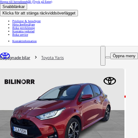
Hoppa till huvudinnehåll
(Tryck på Enter)
Snabblänkar
Klicka för att stänga räckviddsöverlägget
Prislistor & broschyrer
Hitta återförsäljare
Boka provkörning
Kontakta verkstad
Boka service
Kontaktinformation
You are here
:
Öppna meny
Begagnade bilar
Toyota Yaris