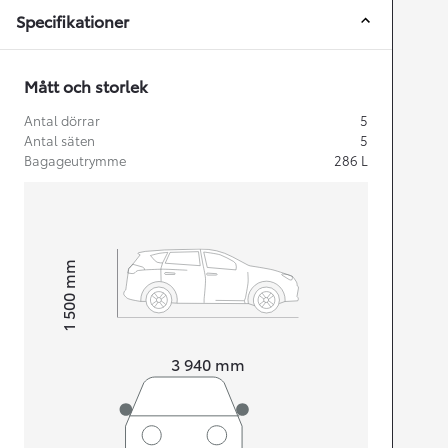
Specifikationer
Mått och storlek
Antal dörrar
5
Antal säten
5
Bagageutrymme
286
L
mm
1 500
Height
Length
3 940
mm