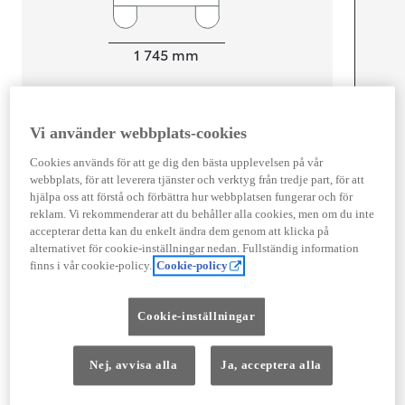
Width
1 745
mm
Vi använder webbplats-cookies
Föbrukning
Cookies används för att ge dig den bästa upplevelsen på vår
Förbrukning
4
l/100 km
webbplats, för att leverera tjänster och verktyg från tredje part, för att
Euro Class
hjälpa oss att förstå och förbättra hur webbplatsen fungerar och för
EURO 6
reklam. Vi rekommenderar att du behåller alla cookies, men om du inte
accepterar detta kan du enkelt ändra dem genom att klicka på
Kombinerad Co2
91
g/km
alternativet för cookie-inställningar nedan. Fullständig information
finns i vår cookie-policy.
Cookie-policy
Motor
Cookie-inställningar
Cylindrar
3
Kapacitet
1 490
cc
Effekt
85
kw (116 hk)
Nej, avvisa alla
Ja, acceptera alla