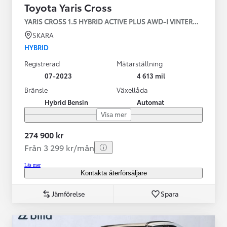
Toyota Yaris Cross
YARIS CROSS 1.5 HYBRID ACTIVE PLUS AWD-I VINTERHJUL
SKARA
HYBRID
Registrerad
Mätarställning
07-2023
4 613 mil
Bränsle
Växellåda
Hybrid Bensin
Automat
Visa mer
274 900 kr
Från 3 299 kr/mån
Läs mer
Kontakta återförsäljare
Jämförelse
Spara