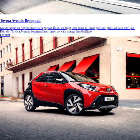
Toyota Avensis Begagnad
När du köper en Toyota Avensis begagnad får du en trygg och säker bil med gott om plats för hela familjen.
Köp din Toyota Avensis begagnad hos någon av våra många återförsäljare.
Läs mer