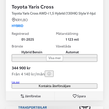
Toyota Yaris Cross
Toyota Yaris Cross AWD-i 1,5 Hybrid (130HK) Style V-hjul
KRYLBO
HYBRID
Registrerad
Mätarställning
01-2025
1 123 mil
Bränsle
Växellåda
Hybrid Bensin
Automat
Visa mer
344 900 kr
Från 4 140 kr/mån
Läs mer
Kontakta återförsäljare
Jämförelse
Spara