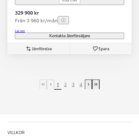
329 900 kr
Från 3 960 kr/mån
Läs mer
Kontakta återförsäljare
Jämförelse
Spara
1
2
3
4
First Page
Previous page
Next page
Last Page
VILLKOR