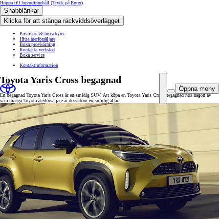
Hoppa till huvudinnehåll
(Tryck på Enter)
Snabblänkar
Klicka för att stänga räckviddsöverlägget
Prislistor & broschyrer
Hitta återförsäljare
Boka provkörning
Kontakta verkstad
Boka service
Kontaktinformation
Toyota Yaris Cross begagnad
Öppna meny
En begagnad Toyota Yaris Cross är en smidig SUV. Att köpa en Toyota Yaris Cross begagnad hos någon av
våra många Toyota-återförsäljare är dessutom en smidig affär.