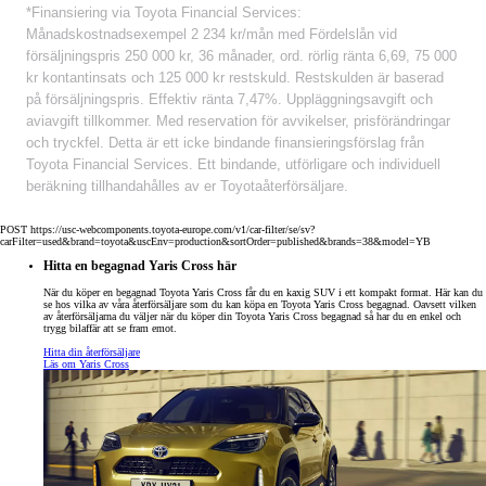
*Finansiering via Toyota Financial Services:
Månadskostnadsexempel 2 234 kr/mån med Fördelslån vid
försäljningspris 250 000 kr, 36 månader, ord. rörlig ränta 6,69, 75 000
kr kontantinsats och 125 000 kr restskuld. Restskulden är baserad
på försäljningspris. Effektiv ränta 7,47%. Uppläggningsavgift och
aviavgift tillkommer. Med reservation för avvikelser, prisförändringar
och tryckfel. Detta är ett icke bindande finansieringsförslag från
Toyota Financial Services. Ett bindande, utförligare och individuell
beräkning tillhandahålles av er Toyotaåterförsäljare.
POST https://usc-webcomponents.toyota-europe.com/v1/car-filter/se/sv?
carFilter=used&brand=toyota&uscEnv=production&sortOrder=published&brands=38&model=YB
Hitta en begagnad Yaris Cross här
När du köper en begagnad Toyota Yaris Cross får du en kaxig SUV i ett kompakt format. Här kan du
se hos vilka av våra återförsäljare som du kan köpa en Toyota Yaris Cross begagnad. Oavsett vilken
av återförsäljarna du väljer när du köper din Toyota Yaris Cross begagnad så har du en enkel och
trygg bilaffär att se fram emot.
Hitta din återförsäljare
Läs om Yaris Cross