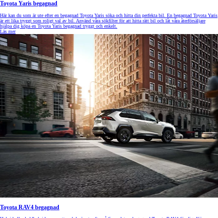
Toyota Yaris begagnad
Här kan du som är ute efter en begagnad Toyota Yaris söka och hitta din perfekta bil. En begagnad Toyota Yaris
är ett lika tryggt som roligt val av bil. Använd våra sökfilter för att hitta rätt bil och låt våra återförsäljare
hjälpa dig köpa en Toyota Yaris begagnad tryggt och enkelt.
Läs mer
Toyota RAV4 begagnad