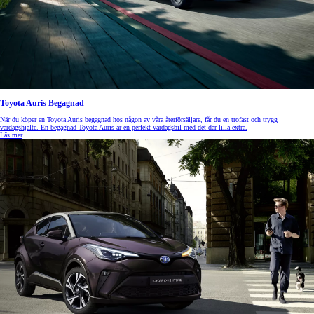
Toyota Auris Begagnad
När du köper en Toyota Auris begagnad hos någon av våra återförsäljare, får du en trofast och trygg
vardagshjälte. En begagnad Toyota Auris är en perfekt vardagsbil med det där lilla extra.
Läs mer