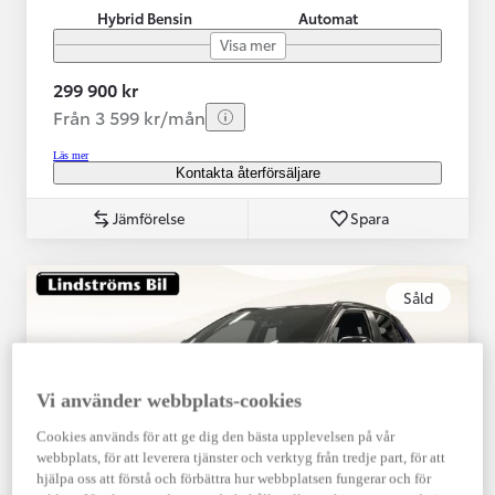
Hybrid Bensin
Automat
Visa mer
299 900 kr
Från 3 599 kr/mån
Läs mer
Kontakta återförsäljare
Jämförelse
Spara
Såld
Vi använder webbplats-cookies
Cookies används för att ge dig den bästa upplevelsen på vår
webbplats, för att leverera tjänster och verktyg från tredje part, för att
hjälpa oss att förstå och förbättra hur webbplatsen fungerar och för