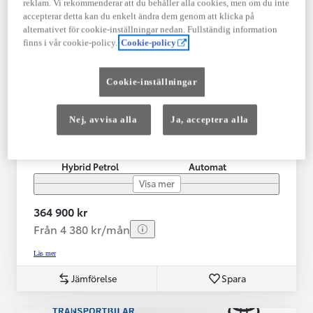
reklam. Vi rekommenderar att du behåller alla cookies, men om du inte
accepterar detta kan du enkelt ändra dem genom att klicka på
alternativet för cookie-inställningar nedan. Fullständig information
Toyota Yaris Cross
finns i vår cookie-policy.
Cookie-policy
Adventure AWD-i Bi-Tone 1.5 116hk V-Hjul Drag JBL
BORÅS
Cookie-inställningar
HYBRID
Registrerad
Mätarställning
Nej, avvisa alla
Ja, acceptera alla
07-2023
1 256 mil
Bränsle
Växellåda
Hybrid Petrol
Automat
Visa mer
364 900 kr
Från 4 380 kr/mån
Läs mer
Jämförelse
Spara