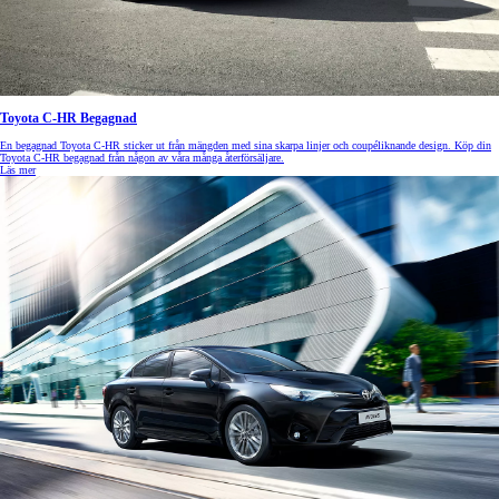
Toyota C-HR Begagnad
En begagnad Toyota C-HR sticker ut från mängden med sina skarpa linjer och coupéliknande design. Köp din
Toyota C-HR begagnad från någon av våra många återförsäljare.
Läs mer