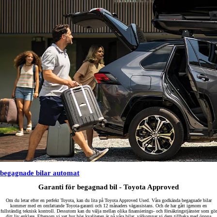
begagnade bilar automat
Garanti för begagnad bil - Toyota Approved
Om du letar efter en perfekt Toyota, kan du lita på Toyota Approved Used. Våra godkända begagnade bilar
kommer med en omfattande Toyota-garanti och 12 månaders vägassistans. Och de har gått igenom en
fullständig teknisk kontroll. Dessutom kan du välja mellan olika finansierings- och försäkringstjänster som gör
ditt liv enklare. Eftersom vi vet hur hög kvaliteten är på våra bilar, välkomnar vi dem tillbaka med öppna