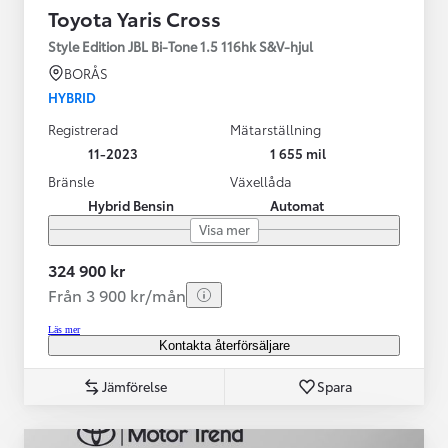
Toyota Yaris Cross
Style Edition JBL Bi-Tone 1.5 116hk S&V-hjul
BORÅS
HYBRID
Registrerad
Mätarställning
11-2023
1 655 mil
Bränsle
Växellåda
Hybrid Bensin
Automat
Visa mer
324 900 kr
Från 3 900 kr/mån
Läs mer
Kontakta återförsäljare
Jämförelse
Spara