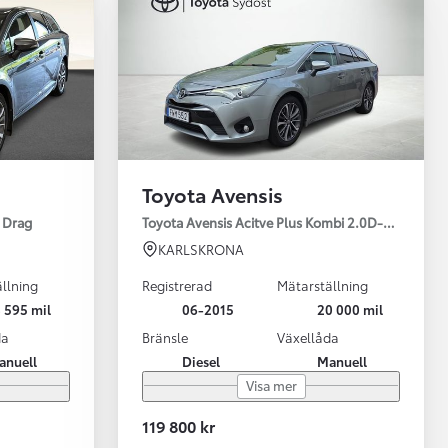
Toyota Avensis
l Drag
Toyota Avensis Acitve Plus Kombi 2.0D-4D , Bac
KARLSKRONA
llning
Registrerad
Mätarställning
 595 mil
06-2015
20 000 mil
da
Bränsle
Växellåda
Vi har Sveriges mest nöjda biläg
Nya elbil
Läs mer
Elbilar f
anuell
Diesel
Manuell
Visa mer
119 800 kr