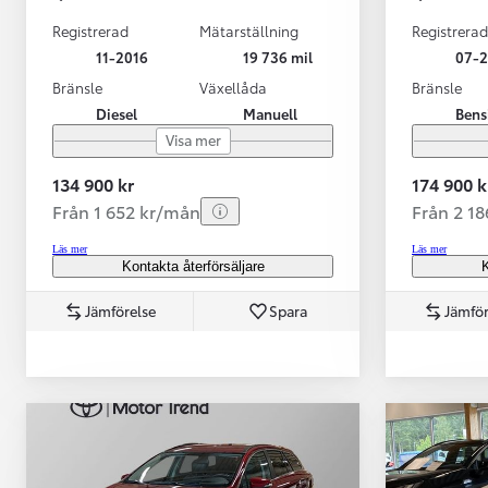
Toyota GR Supra
BENSIN
Registrerad
Mätarställning
Registrerad
11-2016
19 736 mil
07-2
Bränsle
Växellåda
Bränsle
Diesel
Manuell
Bens
Visa mer
134 900 kr
174 900 k
Från 1 652 kr/mån
Från 2 1
Läs mer
Läs mer
Kontakta återförsäljare
K
Jämförelse
Spara
Jämför