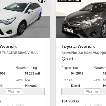
 Avensis
Toyota Avensis
,8 TS ACTIVE DRAG V-HJUL
Active Plus 2.0 143hk V&S-hju
BORÅS
Mätarställning
Registrerad
Mätarstä
016
18 272 mil
04-2016
18
Växellåda
Bränsle
Växellå
Från 324 900 kr
in
Manuell
Diesel
M
Från 3 194 kr/mån
Visa mer
Visa mer
Toyota C-HR
HYBRID & LADDHYBRID
r
134 900 kr