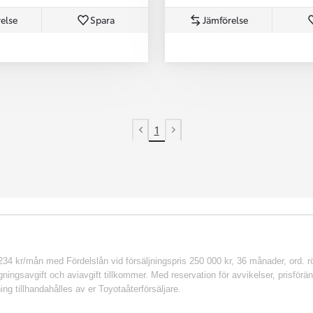
else
Spara
Jämförelse
1
Previous page
Next page
 kr/mån med Fördelslån vid försäljningspris 250 000 kr, 36 månader, ord. rör
ingsavgift och aviavgift tillkommer. Med reservation för avvikelser, prisföränd
ing tillhandahålles av er Toyotaåterförsäljare.