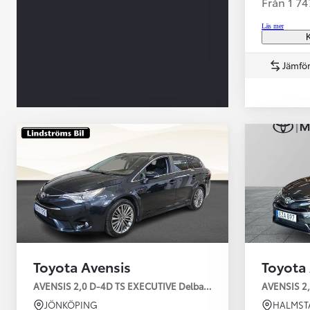
Från 1 7
Läs mer
K
Jämför
Från 360 900 kr
Toyota Avensis
Toyota
Från 3 548 kr/mån
AVENSIS 2,0 D-4D TS EXECUTIVE Delbart drag V-hjul
AVENSIS 2
Easy Billån
JÖNKÖPING
HALMST