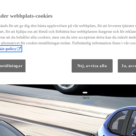
Instruktionsfilmer
Toyota C-HR Instruktionsfilmer
Yaris Instruktionsfilmer
der webbplats-cookies
Yaris Cross Instruktionsfilmer
Digital Smart Nyckel Instruktionsfi
nds för att ge dig den bästa upplevelsen på vår webbplats, för att leverera tjänster
art, för att hjälpa oss att förstå och förbättra hur webbplatsen fungerar och för reklam
ar att du behåller alla cookies, men om du inte accepterar detta kan du enkelt än
å alternativet för cookie-inställningar nedan. Fullständig information finns i vår coo
ie-policy
nställningar
Nej, avvisa alla
Ja, acc
Från 569 900 kr
Från 3 958 kr/mån
Yaris
HYBRID