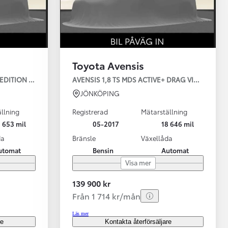
Toyota Avensis
 EDITION 18 TUM LM FÄLG
AVENSIS 1,8 TS MDS ACTIVE+ DRAG VINTERHJUL
JÖNKÖPING
llning
Registrerad
Mätarställning
 653 mil
05-2017
18 646 mil
da
Bränsle
Växellåda
utomat
Bensin
Automat
Visa mer
139 900 kr
Från 1 714 kr/mån
Läs mer
re
Kontakta återförsäljare