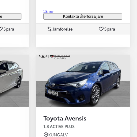
Läs mer
re
Kontakta återförsäljare
Spara
Jämförelse
Spara
Toyota Professio
När varje jobb r
Toyota Avensis
1.8 ACTIVE PLUS
KUNGÄLV