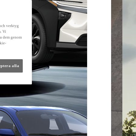
lmer
 och verktyg
. Vi
dra dem genom
kie-
eptera alla