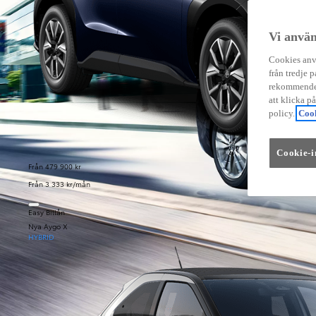
Vi använ
Cookies anvä
från tredje p
rekommender
att klicka p
policy.
Cook
Cookie-i
Från 479 900 kr
Från 3 333 kr/mån
Easy Billån
Nya Aygo X
HYBRID