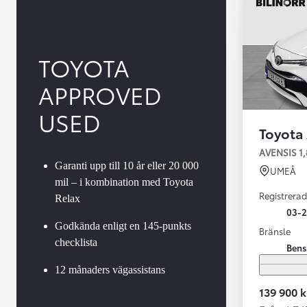
TOYOTA
APPROVED
USED
Toyota
AVENSIS 1
Garanti upp till 10 år eller 20 000
UMEÅ
mil – i kombination med Toyota
Registrerad
Relax
03-2
Godkända enligt en 145-punkts
Bränsle
checklista
Bens
Från 599 900 kr
12 månaders vägassistans
Nya Corolla Cross
HYBRID
139 900 k