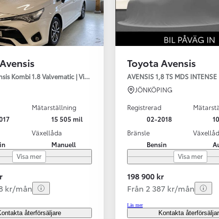
 Avensis
Toyota Avensis
sis Kombi 1.8 Valvematic | Vinterhjul | MoK | Dragkrok | Lasthållare
AVENSIS 1,8 TS MDS INTENSE
JÖNKÖPING
Mätarställning
Registrerad
Mätarstä
017
15 505 mil
02-2018
10
Växellåda
Bränsle
Växellå
in
Manuell
Bensin
A
Visa mer
Visa mer
r
198 900 kr
58 kr/mån
Från 2 387 kr/mån
Läs mer
ontakta återförsäljare
Kontakta återförsälja