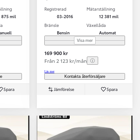
llning
Registrerad
Mätarställning
 875 mil
03-2016
12 381 mil
da
Bränsle
Växellåda
anuell
Bensin
Automat
Visa mer
169 900 kr
Från 2 123 kr/mån
Läs mer
re
Kontakta återförsäljare
Spara
Jämförelse
Spara