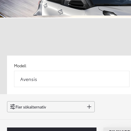
Modell
Avensis
Från 238 900 kr
Från 2 349 kr/mån
Easy Billån
Fler sökalternativ
GR Yaris
BENSIN