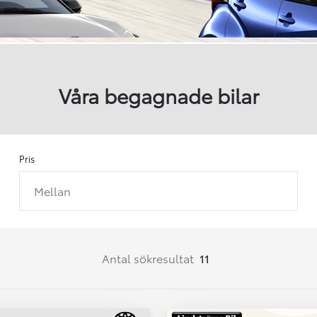
Våra begagnade bilar
Pris
Mellan
Från 257 900 kr
Från 2 535 kr/mån
Easy Billån
Antal sökresultat
11
Corolla
HYBRID