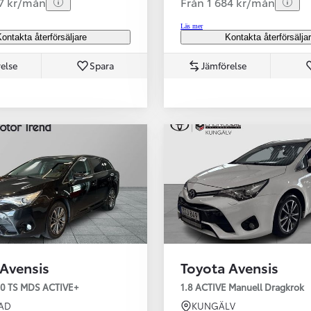
47 kr/mån
Från 1 684 kr/mån
Läs mer
ontakta återförsäljare
Kontakta återförsälja
else
Spara
Jämförelse
Från 350 900 kr
 Avensis
Toyota Avensis
Från 3 450 kr/mån
,0 TS MDS ACTIVE+
1.8 ACTIVE Manuell Dragkrok
Easy Billån
AD
KUNGÄLV