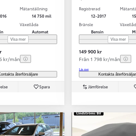
Nya GR GT
The soul lives on
Mätarställning
Registrerad
Mätarstä
016
14 750 mil
12-2017
15
Växellåda
Bränsle
Växellå
in
Automat
Bensin
M
Visa mer
Visa mer
r
149 900 kr
86 kr/mån
Från 1 798 kr/mån
Läs mer
ontakta återförsäljare
Kontakta återförsälja
else
Spara
Jämförelse