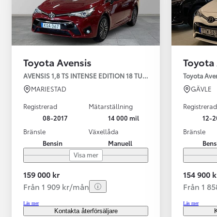
Toyota Avensis
Toyota
AVENSIS 1,8 TS INTENSE EDITION 18 TUM LM FÄLG
Toyota Aven
MARIESTAD
GÄVLE
Registrerad
Mätarställning
Registrerad
08-2017
14 000 mil
12-2
Bränsle
Växellåda
Bränsle
Bensin
Manuell
Bens
Visa mer
159 000 kr
154 900 k
Från 1 909 kr/mån
Från 1 8
Läs mer
Läs mer
Kontakta återförsäljare
K