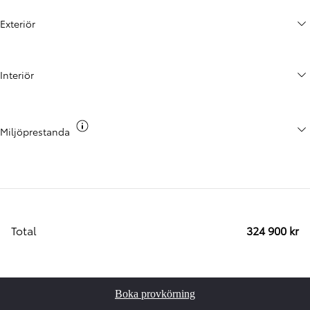
Exteriör
Interiör
Växla co2 info
Miljöprestanda
Total
324 900 kr
Boka provkörning