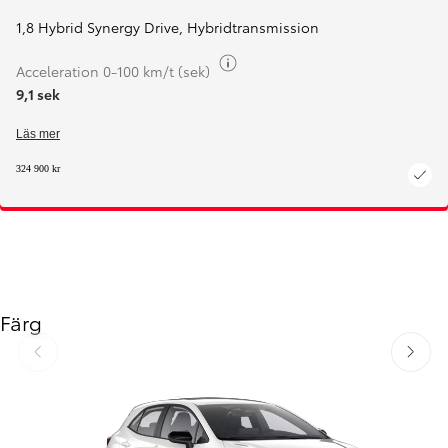
1,8 Hybrid Synergy Drive
,
Hybridtransmission
Växla bränsleinfo
Acceleration 0-100 km/t (sek)
9,1 sek
Läs mer
324 900 kr
Färg
Föregående
Nästa