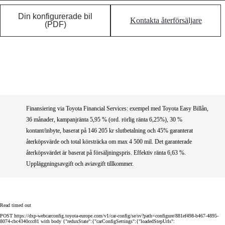
Din konfigurerade bil
Kontakta återförsäljare
(PDF)
Finansiering via Toyota Financial Services: exempel med Toyota Easy Billån,
36 månader, kampanjränta 5,95 % (ord. rörlig ränta 6,25%), 30 %
kontant/inbyte, baserat på 146 205 kr slutbetalning och 45% garanterat
återköpsvärde och total körsträcka om max 4 500 mil. Det garanterade
återköpsvärdet är baserat på försäljningspris. Effektiv ränta 6,63 %.
Uppläggningsavgift och aviavgift tillkommer.
Read timed out
POST https://dxp-webcarconfig.toyota-europe.com/v1/car-config/se/sv?path=configure/881ef498-b467-4895-
8074-cbc4340ccc81 with body {"reduxState":{"carConfigSettings":{"loadedStepUrls":