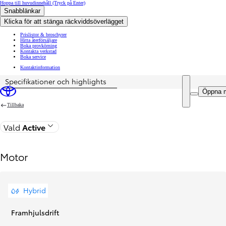
Hoppa till huvudinnehåll
(Tryck på Enter)
Snabblänkar
Klicka för att stänga räckviddsöverlägget
Prislistor & broschyrer
Hitta återförsäljare
Boka provkörning
Kontakta verkstad
Boka service
Kontaktinformation
Specifikationer och highlights
Pris uppdaterat Priset för din konfiguration är 324 900 kr
Öppna 
Tillbaka
Vald
Active
Motor
Hybrid
Framhjulsdrift