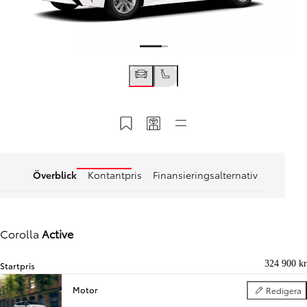
Spara till MyToyota
Dela min kod
Snabblänkar
Överblick
Kontantpris
Finansieringsalternativ
Corolla
Active
324 900 kr
Startpris
Motor
Redigera
Motor