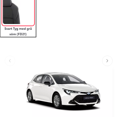
Svart Tyg med grå
söm (FD21)
Föregående
Nästa