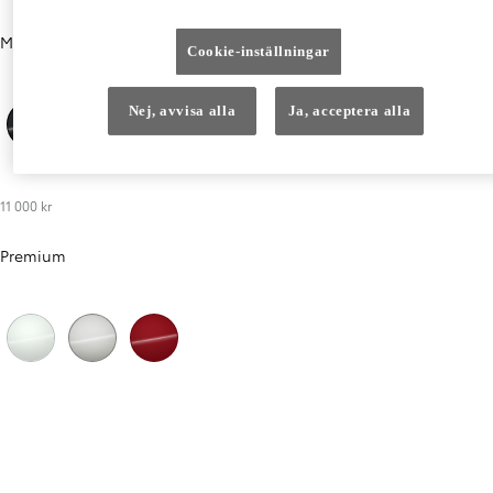
Metallic
Cookie-inställningar
Nej, avvisa alla
Ja, acceptera alla
Black Mica (209)
Ash (1M2)
11 000 kr
Premium
Platinum White Pearl (089)
Precious Silver (1J6)
Emotional Red 2 (3U5)