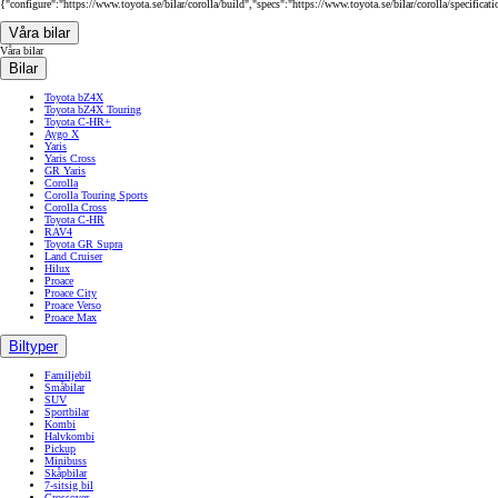
{"configure":"https://www.toyota.se/bilar/corolla/build","specs":"https://www.toyota.se/bilar/corolla/specificat
Våra bilar
Våra bilar
Bilar
Toyota bZ4X
Toyota bZ4X Touring
Toyota C-HR+
Aygo X
Yaris
Yaris Cross
GR Yaris
Corolla
Corolla Touring Sports
Corolla Cross
Toyota C-HR
RAV4
Toyota GR Supra
Land Cruiser
Hilux
Proace
Proace City
Proace Verso
Proace Max
Biltyper
Familjebil
Småbilar
SUV
Sportbilar
Kombi
Halvkombi
Pickup
Minibuss
Skåpbilar
7-sitsig bil
Crossover