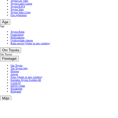
Toyota GR Yaris
Toyota Land Cruiser
Toyota RAV4
Toyota Yaris
Toyota Yaris Cross
Fler nyhetsbrev
Äga
Äga
Toyota Relax
Finansiering
Bilförsäkring
Uppkopplade tjänster
Boka service
(Opens in new window)
Om Toyota
Om Toyota
Företaget
Om Toyota
The Toyota Way
Historia
Ansvar
Press
(Opens in new window)
Kontakta Toyota Sweden AB
Covid-19
KINTO Share
Bilsäkerhet
Bilägande
Miljö
Miljö
Miljöutmaning - Environmental Challenge 2050
Hållbar mobilitet
4 steg för en bättre värld
Hållbart samhälle