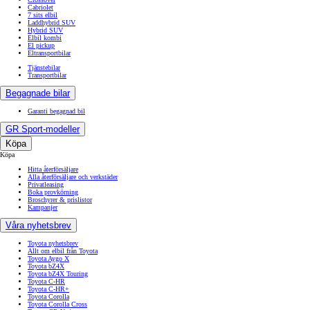
Cabriolet
7 sits elbil
Laddhybrid SUV
Hybrid SUV
Elbil kombi
El pickup
Eltransportbilar
Tjänstebilar
Transportbilar
Begagnade bilar
Garanti begagnad bil
GR Sport-modeller
Köpa
Köpa
Hitta återförsäljare
Alla återförsäljare och verkstäder
Privatleasing
Boka provkörning
Broschyrer & prislistor
Kampanjer
Våra nyhetsbrev
Toyota nyhetsbrev
Allt om elbil från Toyota
Toyota Aygo X
Toyota bZ4X
Toyota bZ4X Touring
Toyota C-HR
Toyota C-HR+
Toyota Corolla
Toyota Corolla Cross