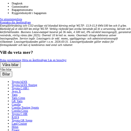
Dragkrok
Gummimattor
Bagagerumsmatta
Ryggstödsskydd i bagagerum
Se utrustningslista
Kontakta din återförsäljare
Energiförbrukning och CO2-utsläpp vid blandad körning enligt WLTP: 13,9-15,9 kWh/100 km och 0 g/km.
Räckvidd på el 444-569 km enligt WLTP. Verklig räckvidd kan avvika beroende på bl a utrustning, körsätt och
körförhållanden. Business Lease-exempel baserat på 36 mån, 4 500 mil, 0% särskild leasingavgift, garanterat
restvärde, rörlig ränta (dec 2025). Övermil 10 kr/mil ex. moms. Onormalt slitage debiteras utöver
leasingavgiften. Service ingår. Leasingpris är exkl. moms, uppläggnings- och administrationsavgift
tillkommer. Leasingerbjudanden gäller t.o.m. 2026-03-31. Leasingerbjudandet gäller endast för
företagskunder och kan ej kombineras med avtal och rabatter.
Vill du veta mer?
Boka provkörning
Hitta en återförsäljare
Läs en broschyr
Våra bilar
Våra bilar
Bilar
Toyota bZ4X
Toyota bZ4X Touring
Toyota C-HR+
Aygo X
Yaris
Yaris Cross
GR Yaris
Corolla
Corolla Touring Sports
Corolla Cross
Toyota C-HR
RAV4
Toyota GR Supra
Land Cruiser
Hilux
Proace