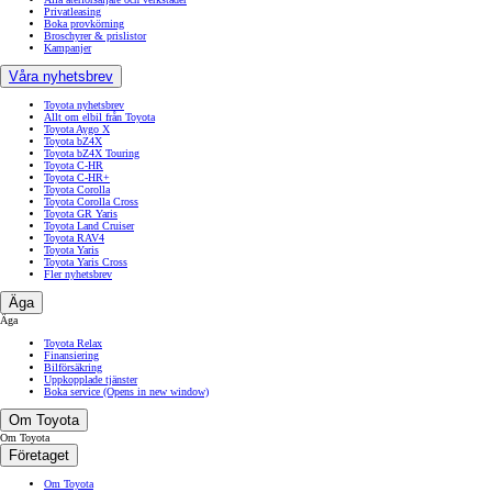
Privatleasing
Boka provkörning
Broschyrer & prislistor
Kampanjer
Våra nyhetsbrev
Toyota nyhetsbrev
Allt om elbil från Toyota
Toyota Aygo X
Toyota bZ4X
Toyota bZ4X Touring
Toyota C-HR
Toyota C-HR+
Toyota Corolla
Toyota Corolla Cross
Toyota GR Yaris
Toyota Land Cruiser
Toyota RAV4
Toyota Yaris
Toyota Yaris Cross
Fler nyhetsbrev
Äga
Äga
Toyota Relax
Finansiering
Bilförsäkring
Uppkopplade tjänster
Boka service
(Opens in new window)
Om Toyota
Om Toyota
Företaget
Om Toyota