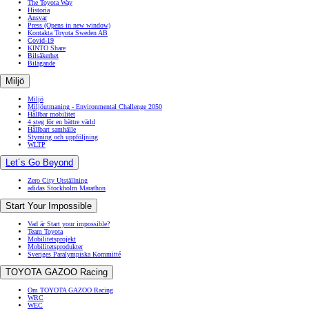
The Toyota Way
Historia
Ansvar
Press
(Opens in new window)
Kontakta Toyota Sweden AB
Covid-19
KINTO Share
Bilsäkerhet
Bilägande
Miljö
Miljö
Miljöutmaning - Environmental Challenge 2050
Hållbar mobilitet
4 steg för en bättre värld
Hållbart samhälle
Styrning och uppföljning
WLTP
Let´s Go Beyond
Zero City Utställning
adidas Stockholm Marathon
Start Your Impossible
Vad är Start your impossible?
Team Toyota
Mobilitetsprojekt
Mobilitetsprodukter
Sveriges Paralympiska Kommitté
TOYOTA GAZOO Racing
Om TOYOTA GAZOO Racing
WRC
WEC