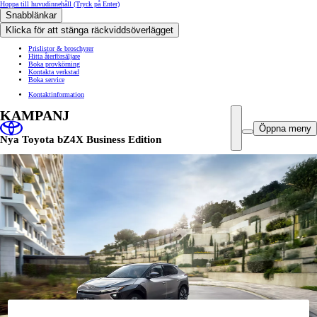
Hoppa till huvudinnehåll
(Tryck på Enter)
Snabblänkar
Klicka för att stänga räckviddsöverlägget
Prislistor & broschyrer
Hitta återförsäljare
Boka provkörning
Kontakta verkstad
Boka service
Kontaktinformation
KAMPANJ
Öppna meny
Nya Toyota bZ4X Business Edition