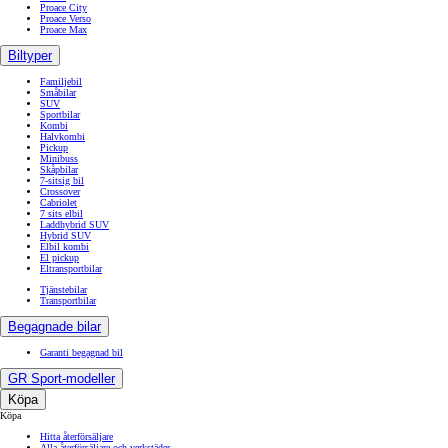
Proace City
Proace Verso
Proace Max
Biltyper
Familjebil
Småbilar
SUV
Sportbilar
Kombi
Halvkombi
Pickup
Minibuss
Skåpbilar
7-sitsig bil
Crossover
Cabriolet
7 sits elbil
Laddhybrid SUV
Hybrid SUV
Elbil kombi
El pickup
Eltransportbilar
Tjänstebilar
Transportbilar
Begagnade bilar
Garanti begagnad bil
GR Sport-modeller
Köpa
Köpa
Hitta återförsäljare
Alla återförsäljare och verkstäder