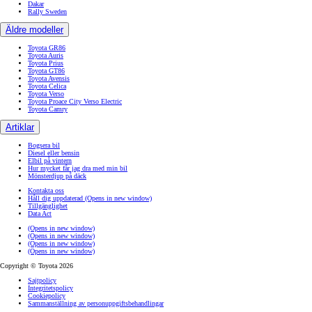
Dakar
Rally Sweden
Äldre modeller
Toyota GR86
Toyota Auris
Toyota Prius
Toyota GT86
Toyota Avensis
Toyota Celica
Toyota Verso
Toyota Proace City Verso Electric
Toyota Camry
Artiklar
Bogsera bil
Diesel eller bensin
Elbil på vintern
Hur mycket får jag dra med min bil
Mönsterdjup på däck
Kontakta oss
Håll dig uppdaterad
(Opens in new window)
Tillgänglighet
Data Act
(Opens in new window)
(Opens in new window)
(Opens in new window)
(Opens in new window)
Copyright © Toyota 2026
Sajtpolicy
Integritetspolicy
Cookiepolicy
Sammanställning av personuppgiftsbehandlingar