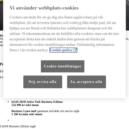
Vi använder webbplats-cookies
Cookies används för att ge dig den bästa upplevelsen på vår
webbplats, för att leverera tjänster och verktyg från tredje part, för att
hjälpa oss att förstå och förbättra hur webbplatsen fungerar och för
reklam. Vi rekommenderar att du behåller alla cookies, men om du inte
Klar för beställning!
accepterar detta kan du enkelt ändra dem genom att klicka på
Nya Toyota bZ4X är en kraftfull och helt elektrisk SUV med prestanda som ger dig frihet. Med rymlig interiör,
en imponerande fyrhjulsdrift (X-Mode) och fullspäckad med teknik är den det perfekta valet att köra helt
alternativet för cookie-inställningar nedan. Fullständig information
elektriskt.
finns i vår cookie-policy.
Cookie-policy
Dragvikt upp till 1500 kg (AWD)
Längre räckvidd, upp till 573 km*
Förbättrad prestanda, 343 hk (AWD)
Prisexempel för Business Edition
Cookie-inställningar
Erbjudandet gäller till och med den 31 mars 2026.
Förmånsvärde från 2 326 kr/mån (vid 50% marginalskatt).
Nej, avvisa alla
Ja, acceptera alla
bZ4X Active Tech Business Edition
499 900 kr inkl moms
Business Lease med
garanterat restvärde och service ingår.
5 166 kr/mån exkl moms
bZ4X AWD Active Tech Business Edition
524 900 kr inkl moms
Business Lease med
garanterat restvärde och service ingår.
5 286 kr/mån exkl moms
I bZ4X Business Edition ingår