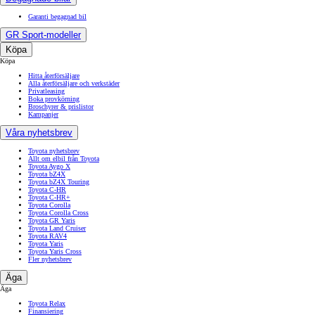
Garanti begagnad bil
GR Sport-modeller
Köpa
Köpa
Hitta återförsäljare
Alla återförsäljare och verkstäder
Privatleasing
Boka provkörning
Broschyrer & prislistor
Kampanjer
Våra nyhetsbrev
Toyota nyhetsbrev
Allt om elbil från Toyota
Toyota Aygo X
Toyota bZ4X
Toyota bZ4X Touring
Toyota C-HR
Toyota C-HR+
Toyota Corolla
Toyota Corolla Cross
Toyota GR Yaris
Toyota Land Cruiser
Toyota RAV4
Toyota Yaris
Toyota Yaris Cross
Fler nyhetsbrev
Äga
Äga
Toyota Relax
Finansiering