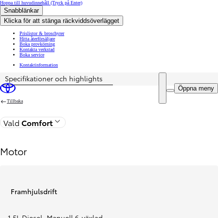
Hoppa till huvudinnehåll
(Tryck på Enter)
Snabblänkar
Klicka för att stänga räckviddsöverlägget
Prislistor & broschyrer
Hitta återförsäljare
Boka provkörning
Kontakta verkstad
Boka service
Kontaktinformation
Specifikationer och highlights
Pris uppdaterat Priset för din konfiguration är Från 277 900 kr exkl. moms
Öppna meny
Tillbaka
Vald
Comfort
Motor
Framhjulsdrift
1,5L Diesel
,
Manuell 6-växlad