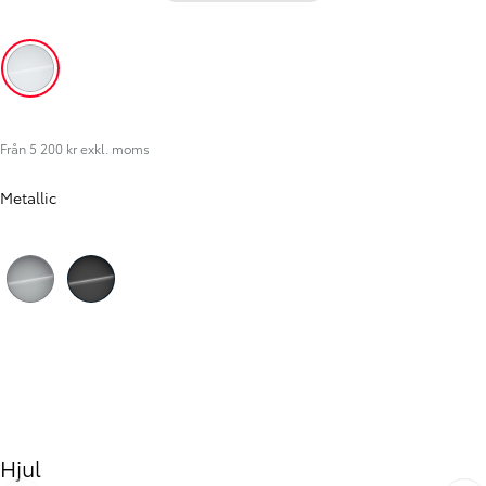
Icy White (EPR)
Från 5 200 kr exkl. moms
Metallic
Föregående
Nästa
Silver (KCA)
Black (KTV)
Hjul