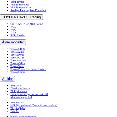
Team Toyota
Mobilitetsprojekt
Mobilitetsprodukter
Sveriges Paralympiska Kommitté
TOYOTA GAZOO Racing
Om TOYOTA GAZOO Racing
WRC
WEC
Dakar
Rally Sweden
Äldre modeller
Toyota GR86
Toyota Auris
Toyota Prius
Toyota GT86
Toyota Avensis
Toyota Celica
Toyota Verso
Toyota Proace City Verso Electric
Toyota Camry
Artiklar
Bogsera bil
Diesel eller bensin
Elbil på vintern
Hur mycket får jag dra med min bil
Mönsterdjup på däck
Kontakta oss
Håll dig uppdaterad
(Opens in new window)
Tillgänglighet
Data Act
(Opens in new window)