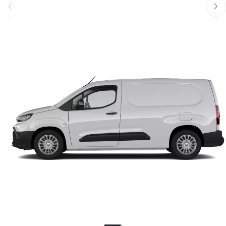
Föregående
Näst