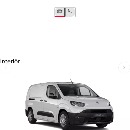
Interiör
Föregående
Näst
Föregående
Nästa