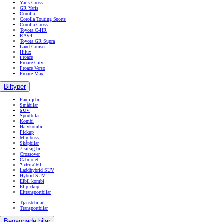
Yaris Cross
GR Yaris
Corolla
Corolla Touring Sports
Corolla Cross
Toyota C-HR
RAV4
Toyota GR Supra
Land Cruiser
Hilux
Proace
Proace City
Proace Verso
Proace Max
Biltyper
Familjebil
Småbilar
SUV
Sportbilar
Kombi
Halvkombi
Pickup
Minibuss
Skåpbilar
7-sitsig bil
Crossover
Cabriolet
7 sits elbil
Laddhybrid SUV
Hybrid SUV
Elbil kombi
El pickup
Eltransportbilar
Tjänstebilar
Transportbilar
Begagnade bilar