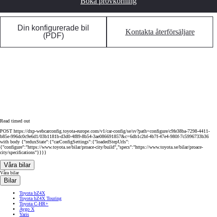
Boka provkörning
Din konfigurerade bil
Kontakta återförsäljare
(PDF)
Read timed out
POST https://dxp-webcarconfig.toyota-europe.com/v1/car-config/se/sv?path=configure/c9fe38ba-7298-4411-
b85e-996dc0c9e6d1/03b1181b-d3d0-4f89-8b54-3ae086691857&c=6db1c2bf-4b7f-47e4-980f-7c5996733b36
with body {"reduxState":{"carConfigSettings":{"loadedStepUrls":
{"configure":"https://www.toyota.se/bilar/proace-city/build","specs":"https://www.toyota.se/bilar/proace-
city/specifications"}}}}
Våra bilar
Våra bilar
Bilar
Toyota bZ4X
Toyota bZ4X Touring
Toyota C-HR+
Aygo X
Yaris