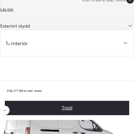
Läs mer
Exteriört skydd
Interiör
Summering
Från 277 900 kr exkl. moms
Föregående
Näst
Totalt