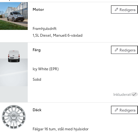
Motor
Redigera
Motor
Föregående
Nästa
Framhjulsdrift
1,5L Diesel
,
Manuell 6-växlad
Färg
Redigera
Färg
Icy White (EPR)
Solid
Inkluderat
Däck
Redigera
Däck
Fälgar 16 tum, stål med hjulsidor