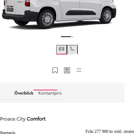
Spara till MyToyota
Dela min kod
Snabblänkar
Överblick
Kontantpris
Proace City
Comfort
Från 277 900 kr exkl. moms
Startpris