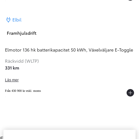
Elbil
Framhjulsdrift
Elmotor 136 hk batterikapacitet 50 kWh
,
Växelväljare E-Toggle
Räckvidd (WLTP)
331 km
Läs mer
Från 430 900 kr exkl. moms
Färg