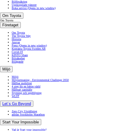
Bilförsäkring
Uppkopplade tjänster
Boka service
(Opens in new window)
Om Toyota
Om Toyota
Företaget
Om Toyota
The Toyota Way
Historia
Ansvar
Press
(Opens in new window)
Kontakta Toyota Sweden AB
Covid-19
KINTO Share
Bilsäkerhet
Bilägande
Miljö
Miljö
Miljöutmaning - Environmental Challenge 2050
Hållbar mobilitet
4 steg för en bättre värld
Hållbart samhälle
Styrning och uppföljning
WLTP
Let´s Go Beyond
Zero City Utställning
adidas Stockholm Marathon
Start Your Impossible
Vad är Start your impossible?