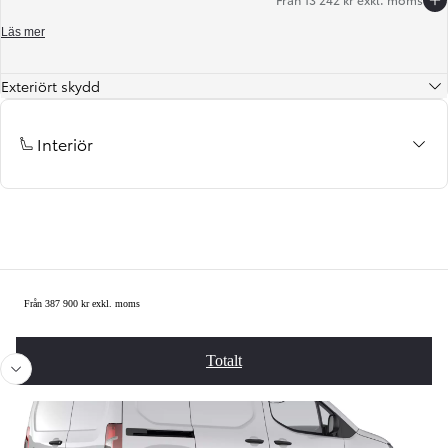
Läs mer
Exteriört skydd
Interiör
Summering
Från 387 900 kr exkl. moms
Föregående
Näst
Totalt