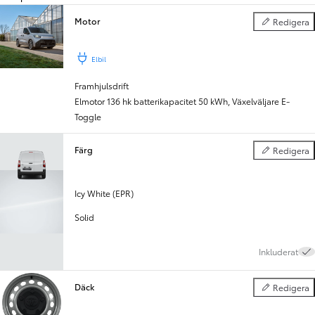
Motor
Redigera
Motor
Föregående
Nästa
Elbil
Framhjulsdrift
Elmotor 136 hk batterikapacitet 50 kWh
,
Växelväljare E-
Toggle
Färg
Redigera
Färg
Icy White (EPR)
Solid
Inkluderat
Däck
Redigera
Däck