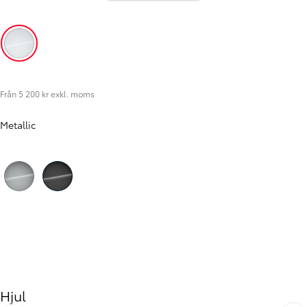
Icy White (EPR)
Från 5 200 kr exkl. moms
Metallic
Föregående
Nästa
Silver (KCA)
Black (KTV)
Hjul