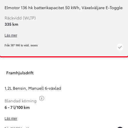
Elmotor 136 hk batterikapacitet 50 kWh
,
Växelväljare E-Toggle
Räckvidd (WLTP)
335 km
Läs mer
Från 387 900 kr exkl. moms
Framhjulsdrift
1,2L Bensin
,
Manuell 6-växlad
Växla bränsleinfo
Blandad körning
6 - 7 l/100 km
Läs mer