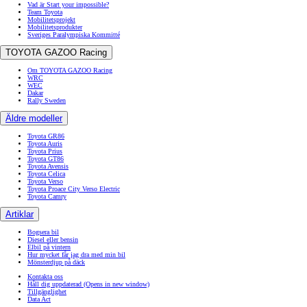
Vad är Start your impossible?
Team Toyota
Mobilitetsprojekt
Mobilitetsprodukter
Sveriges Paralympiska Kommitté
TOYOTA GAZOO Racing
Om TOYOTA GAZOO Racing
WRC
WEC
Dakar
Rally Sweden
Äldre modeller
Toyota GR86
Toyota Auris
Toyota Prius
Toyota GT86
Toyota Avensis
Toyota Celica
Toyota Verso
Toyota Proace City Verso Electric
Toyota Camry
Artiklar
Bogsera bil
Diesel eller bensin
Elbil på vintern
Hur mycket får jag dra med min bil
Mönsterdjup på däck
Kontakta oss
Håll dig uppdaterad
(Opens in new window)
Tillgänglighet
Data Act