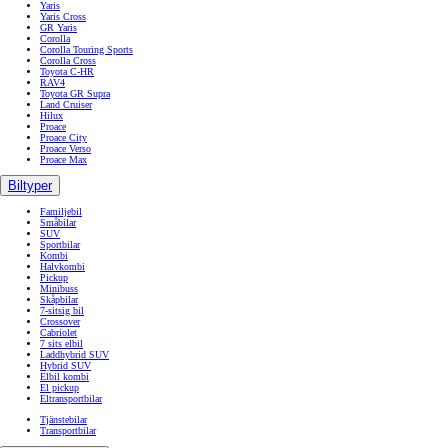
Yaris
Yaris Cross
GR Yaris
Corolla
Corolla Touring Sports
Corolla Cross
Toyota C-HR
RAV4
Toyota GR Supra
Land Cruiser
Hilux
Proace
Proace City
Proace Verso
Proace Max
Biltyper
Familjebil
Småbilar
SUV
Sportbilar
Kombi
Halvkombi
Pickup
Minibuss
Skåpbilar
7-sitsig bil
Crossover
Cabriolet
7 sits elbil
Laddhybrid SUV
Hybrid SUV
Elbil kombi
El pickup
Eltransportbilar
Tjänstebilar
Transportbilar