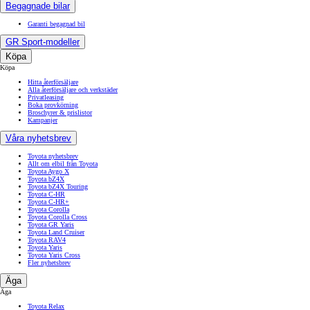
Begagnade bilar
Garanti begagnad bil
GR Sport-modeller
Köpa
Köpa
Hitta återförsäljare
Alla återförsäljare och verkstäder
Privatleasing
Boka provkörning
Broschyrer & prislistor
Kampanjer
Våra nyhetsbrev
Toyota nyhetsbrev
Allt om elbil från Toyota
Toyota Aygo X
Toyota bZ4X
Toyota bZ4X Touring
Toyota C-HR
Toyota C-HR+
Toyota Corolla
Toyota Corolla Cross
Toyota GR Yaris
Toyota Land Cruiser
Toyota RAV4
Toyota Yaris
Toyota Yaris Cross
Fler nyhetsbrev
Äga
Äga
Toyota Relax