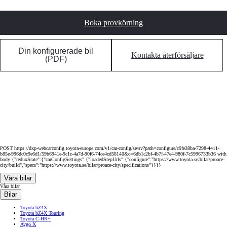
Boka provkörning
Din konfigurerade bil
Kontakta återförsäljare
(PDF)
POST https://dxp-webcarconfig.toyota-europe.com/v1/car-config/se/sv?path=configure/c9fe38ba-7298-4411-
b85e-996dc0c9e6d1/59b6941e-9c1c-4a7d-90f6-74ce4cd58140&c=6db1c2bf-4b7f-47e4-980f-7c5996733b36 with
body {"reduxState":{"carConfigSettings":{"loadedStepUrls":{"configure":"https://www.toyota.se/bilar/proace-
city/build","specs":"https://www.toyota.se/bilar/proace-city/specifications"}}}}
Våra bilar
Våra bilar
Bilar
Toyota bZ4X
Toyota bZ4X Touring
Toyota C-HR+
Aygo X