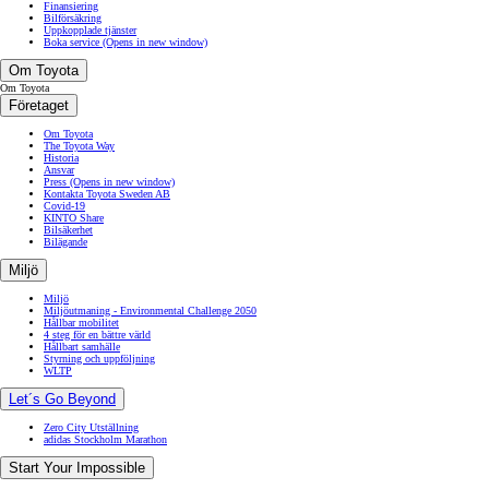
Finansiering
Bilförsäkring
Uppkopplade tjänster
Boka service
(Opens in new window)
Om Toyota
Om Toyota
Företaget
Om Toyota
The Toyota Way
Historia
Ansvar
Press
(Opens in new window)
Kontakta Toyota Sweden AB
Covid-19
KINTO Share
Bilsäkerhet
Bilägande
Miljö
Miljö
Miljöutmaning - Environmental Challenge 2050
Hållbar mobilitet
4 steg för en bättre värld
Hållbart samhälle
Styrning och uppföljning
WLTP
Let´s Go Beyond
Zero City Utställning
adidas Stockholm Marathon
Start Your Impossible