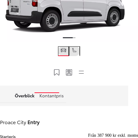
Spara till MyToyota
Dela min kod
Snabblänkar
Överblick
Kontantpris
Proace City
Entry
Från 387 900 kr exkl. moms
Startpris