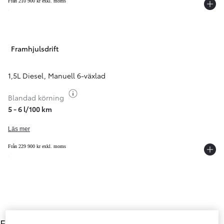
Från 210 900 kr exkl. moms
Framhjulsdrift
1,5L Diesel
,
Manuell 6-växlad
Växla bränsleinfo
Blandad körning
5 - 6 l/100 km
Läs mer
Från 229 900 kr exkl. moms
Färg