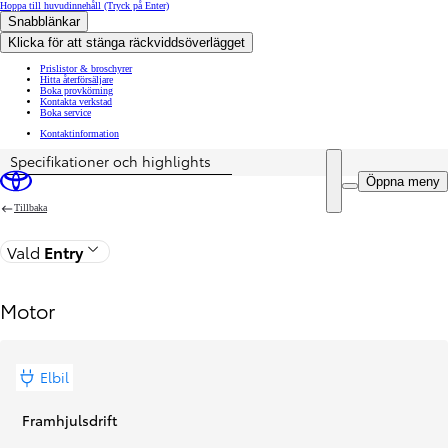
Hoppa till huvudinnehåll
(Tryck på Enter)
Snabblänkar
Klicka för att stänga räckviddsöverlägget
Prislistor & broschyrer
Hitta återförsäljare
Boka provkörning
Kontakta verkstad
Boka service
Kontaktinformation
Specifikationer och highlights
Pris uppdaterat Priset för din konfiguration är Från 387 900 kr exkl. moms
Öppna meny
Tillbaka
Vald
Entry
Motor
Elbil
Framhjulsdrift