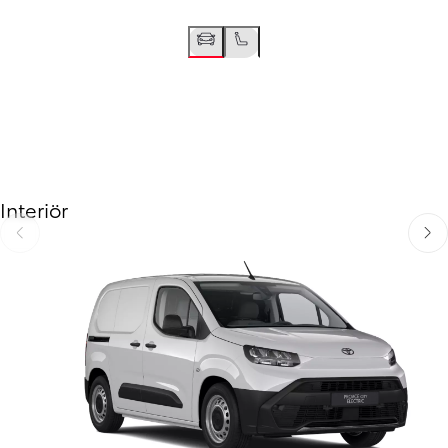
Interiör
Föregående
Näst
Föregående
Nästa