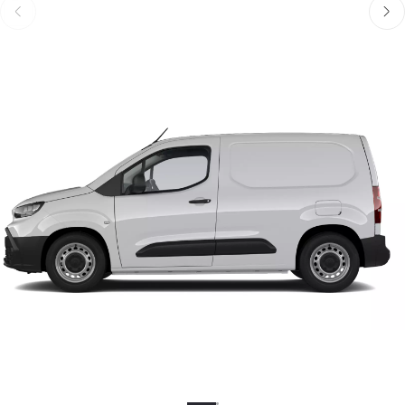
Föregående
Näst