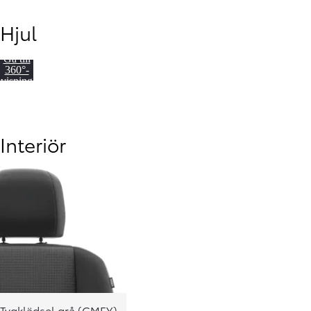
Hjul
Gå till
360°-
visning
Interiör
Från 599 900 kr
Nya Corolla Cross
HYBRID
Tygklädsel grå (CMFY)