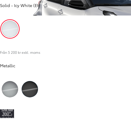
Solid
-
Icy White (EPR)
Från 0 kr exkl. moms
Icy White (EPR)
Från 5 200 kr exkl. moms
Metallic
Från 238 900 kr
Från 2 349 kr/mån
Silver (KCA)
Black (KTV)
Easy Billån
GR Yaris
Gå till
BENSIN
360°-
visning