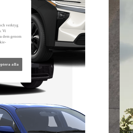
lmer
 och verktyg
. Vi
dra dem genom
kie-
eptera alla