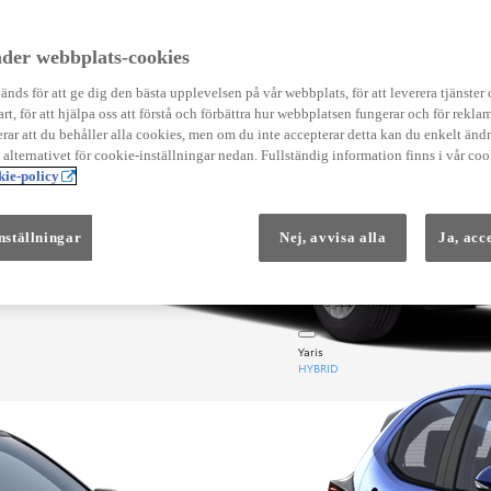
Instruktionsfilmer
Toyota C-HR Instruktionsfilmer
Yaris Instruktionsfilmer
der webbplats-cookies
Yaris Cross Instruktionsfilmer
Digital Smart Nyckel Instruktionsfi
nds för att ge dig den bästa upplevelsen på vår webbplats, för att leverera tjänster
art, för att hjälpa oss att förstå och förbättra hur webbplatsen fungerar och för reklam
ar att du behåller alla cookies, men om du inte accepterar detta kan du enkelt än
å alternativet för cookie-inställningar nedan. Fullständig information finns i vår coo
ie-policy
nställningar
Nej, avvisa alla
Ja, acc
Från 569 900 kr
Från 3 958 kr/mån
Yaris
HYBRID
öregående
Nästa