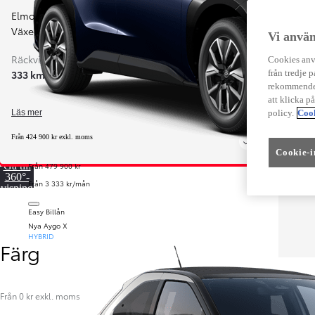
Elmotor 136 hk batterikapacitet 50 kWh
,
Växelväljare E-Toggle
Vi använ
Räckvidd (WLTP)
Cookies anvä
från tredje p
333 km
rekommender
att klicka p
policy.
Cook
Läs mer
Från 424 900 kr exkl. moms
Cookie-i
Gå till
Från 479 900 kr
360°-
Från 3 333 kr/mån
visning
Easy Billån
Nya Aygo X
HYBRID
Färg
Från 0 kr exkl. moms
F