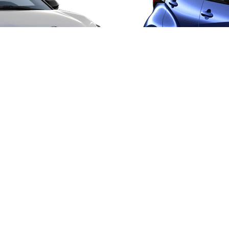
Från 257 900 kr
Från 2 535 kr/mån
Easy Billån
Corolla
HYBRID