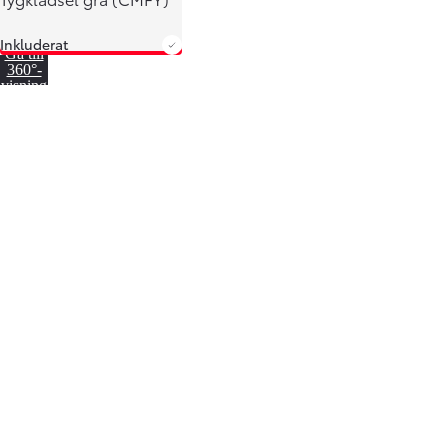
Inkluderat
Gå till
360°-
visning
Från 360 900 kr
Från 3 548 kr/mån
Easy Billån