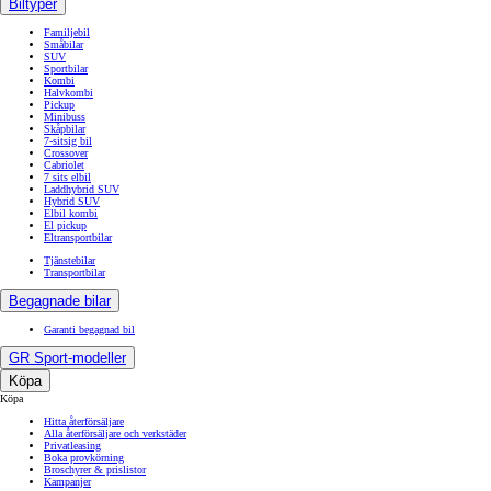
Biltyper
Familjebil
Småbilar
SUV
Sportbilar
Kombi
Halvkombi
Pickup
Minibuss
Skåpbilar
7-sitsig bil
Crossover
Cabriolet
7 sits elbil
Laddhybrid SUV
Hybrid SUV
Elbil kombi
El pickup
Eltransportbilar
Tjänstebilar
Transportbilar
Begagnade bilar
Garanti begagnad bil
GR Sport-modeller
Köpa
Köpa
Hitta återförsäljare
Alla återförsäljare och verkstäder
Privatleasing
Boka provkörning
Broschyrer & prislistor
Kampanjer