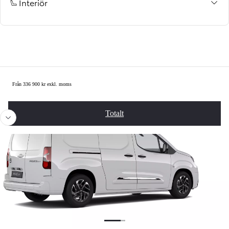
Interiör
Summering
Från 336 900 kr exkl. moms
Föregående
Näst
Totalt