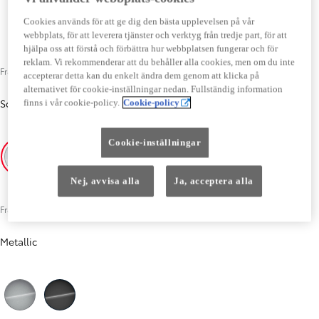
Cookies används för att ge dig den bästa upplevelsen på vår
webbplats, för att leverera tjänster och verktyg från tredje part, för att
hjälpa oss att förstå och förbättra hur webbplatsen fungerar och för
reklam. Vi rekommenderar att du behåller alla cookies, men om du inte
Från 0 kr exkl. moms
accepterar detta kan du enkelt ändra dem genom att klicka på
alternativet för cookie-inställningar nedan. Fullständig information
Solid
-
Icy White (EPR)
finns i vår cookie-policy.
Cookie-policy
Från 0 kr exkl. moms
Cookie-inställningar
Icy White (EPR)
Nej, avvisa alla
Ja, acceptera alla
Från 5 200 kr exkl. moms
Metallic
Föregående
Nästa
Silver (KCA)
Black (KTV)