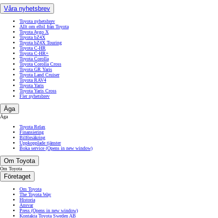
Våra nyhetsbrev
Toyota nyhetsbrev
Allt om elbil från Toyota
Toyota Aygo X
Toyota bZ4X
Toyota bZ4X Touring
Toyota C-HR
Toyota C-HR+
Toyota Corolla
Toyota Corolla Cross
Toyota GR Yaris
Toyota Land Cruiser
Toyota RAV4
Toyota Yaris
Toyota Yaris Cross
Fler nyhetsbrev
Äga
Äga
Toyota Relax
Finansiering
Bilförsäkring
Uppkopplade tjänster
Boka service
(Opens in new window)
Om Toyota
Om Toyota
Företaget
Om Toyota
The Toyota Way
Historia
Ansvar
Press
(Opens in new window)
Kontakta Toyota Sweden AB