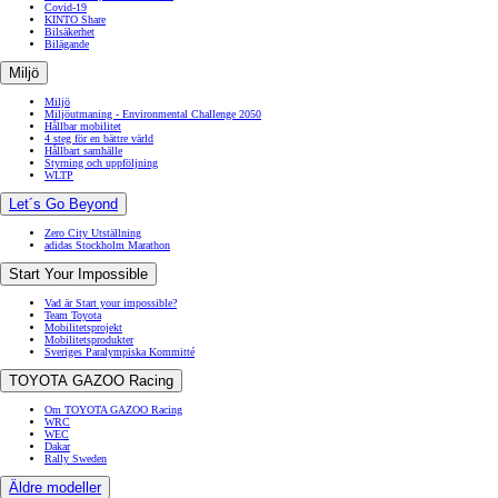
Covid-19
KINTO Share
Bilsäkerhet
Bilägande
Miljö
Miljö
Miljöutmaning - Environmental Challenge 2050
Hållbar mobilitet
4 steg för en bättre värld
Hållbart samhälle
Styrning och uppföljning
WLTP
Let´s Go Beyond
Zero City Utställning
adidas Stockholm Marathon
Start Your Impossible
Vad är Start your impossible?
Team Toyota
Mobilitetsprojekt
Mobilitetsprodukter
Sveriges Paralympiska Kommitté
TOYOTA GAZOO Racing
Om TOYOTA GAZOO Racing
WRC
WEC
Dakar
Rally Sweden
Äldre modeller