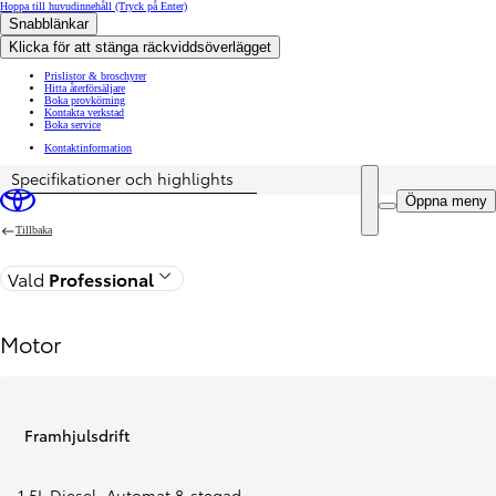
Hoppa till huvudinnehåll
(Tryck på Enter)
Snabblänkar
Klicka för att stänga räckviddsöverlägget
Prislistor & broschyrer
Hitta återförsäljare
Boka provkörning
Kontakta verkstad
Boka service
Kontaktinformation
Specifikationer och highlights
Öppna meny
Tillbaka
Vald
Professional
Motor
Framhjulsdrift
1,5L Diesel
,
Automat 8-stegad