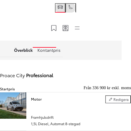
Spara till MyToyota
Dela min kod
Snabblänkar
Överblick
Kontantpris
Proace City
Professional
Från 336 900 kr exkl. moms
Startpris
Motor
Redigera
Motor
Föregående
Nästa
Framhjulsdrift
1,5L Diesel
,
Automat 8-stegad