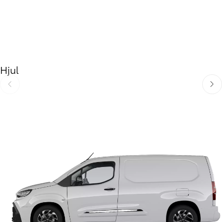
Hjul
Föregående
Näst