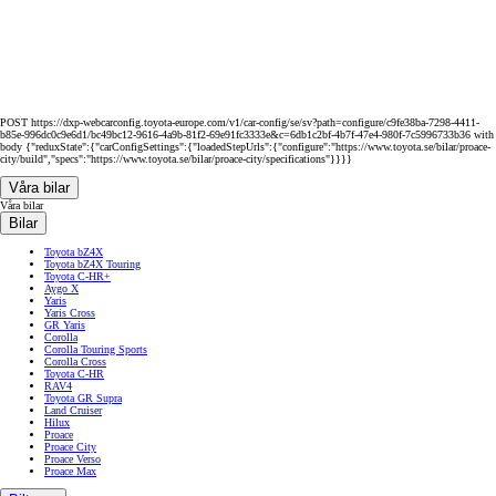
POST https://dxp-webcarconfig.toyota-europe.com/v1/car-config/se/sv?path=configure/c9fe38ba-7298-4411-
b85e-996dc0c9e6d1/bc49bc12-9616-4a9b-81f2-69e91fc3333e&c=6db1c2bf-4b7f-47e4-980f-7c5996733b36 with
body {"reduxState":{"carConfigSettings":{"loadedStepUrls":{"configure":"https://www.toyota.se/bilar/proace-
city/build","specs":"https://www.toyota.se/bilar/proace-city/specifications"}}}}
Våra bilar
Våra bilar
Bilar
Toyota bZ4X
Toyota bZ4X Touring
Toyota C-HR+
Aygo X
Yaris
Yaris Cross
GR Yaris
Corolla
Corolla Touring Sports
Corolla Cross
Toyota C-HR
RAV4
Toyota GR Supra
Land Cruiser
Hilux
Proace
Proace City
Proace Verso
Proace Max