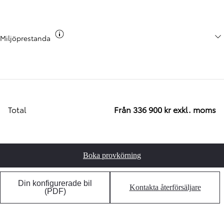
Växla co2 info
Miljöprestanda
Total
Från 336 900 kr exkl. moms
Boka provkörning
Din konfigurerade bil
Kontakta återförsäljare
(PDF)