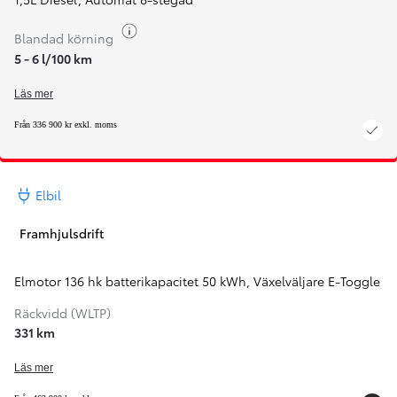
Växla bränsleinfo
Blandad körning
5 - 6 l/100 km
Läs mer
Från 336 900 kr exkl. moms
Elbil
Framhjulsdrift
Elmotor 136 hk batterikapacitet 50 kWh
,
Växelväljare E-Toggle
Räckvidd (WLTP)
331 km
Läs mer