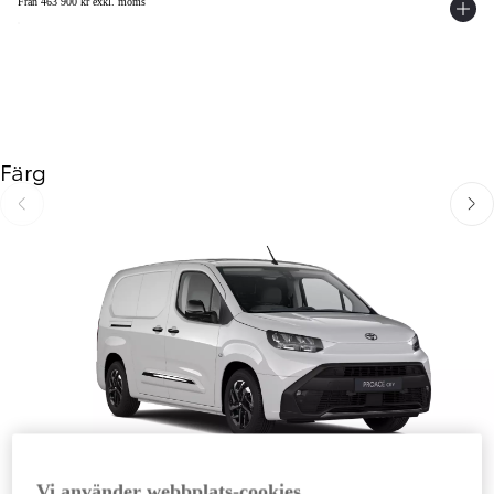
Från 463 900 kr exkl. moms
Färg
Föregående
Näst
Vi använder webbplats-cookies