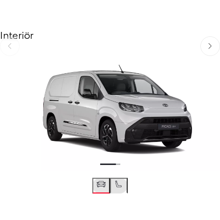
Interiör
Föregående
Näst
Föregående
Nästa