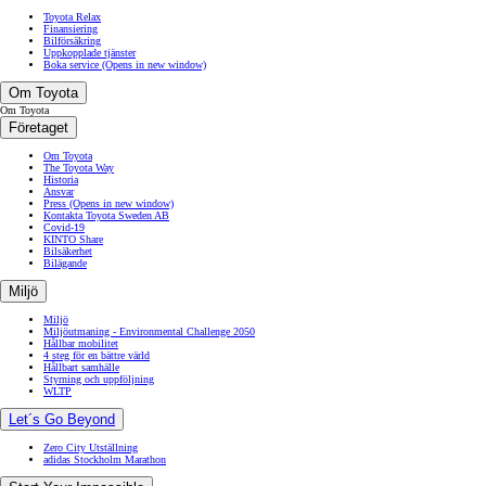
Toyota Relax
Finansiering
Bilförsäkring
Uppkopplade tjänster
Boka service
(Opens in new window)
Om Toyota
Om Toyota
Företaget
Om Toyota
The Toyota Way
Historia
Ansvar
Press
(Opens in new window)
Kontakta Toyota Sweden AB
Covid-19
KINTO Share
Bilsäkerhet
Bilägande
Miljö
Miljö
Miljöutmaning - Environmental Challenge 2050
Hållbar mobilitet
4 steg för en bättre värld
Hållbart samhälle
Styrning och uppföljning
WLTP
Let´s Go Beyond
Zero City Utställning
adidas Stockholm Marathon