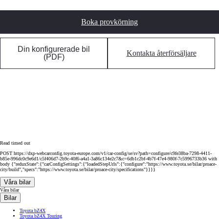
Boka provkörning
Din konfigurerade bil
Kontakta återförsäljare
(PDF)
Read timed out
POST https://dxp-webcarconfig.toyota-europe.com/v1/car-config/se/sv?path=configure/c9fe38ba-7298-4411-
b85e-996dc0c9e6d1/c5f406d7-2b9c-40f6-a4a1-3a86c134e2c7&c=6db1c2bf-4b7f-47e4-980f-7c5996733b36 with
body {"reduxState":{"carConfigSettings":{"loadedStepUrls":{"configure":"https://www.toyota.se/bilar/proace-
city/build","specs":"https://www.toyota.se/bilar/proace-city/specifications"}}}}
Våra bilar
Våra bilar
Bilar
Toyota bZ4X
Toyota bZ4X Touring