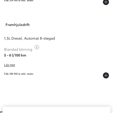
Från 264 900 kr exkl. moms
Framhjulsdrift
1,5L Diesel
,
Automat 8-stegad
Växla bränsleinfo
Blandad körning
5 - 6 l/100 km
Läs mer
Från 288 900 kr exkl. moms
Färg