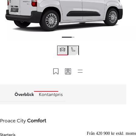
Spara till MyToyota
Dela min kod
Snabblänkar
Överblick
Kontantpris
Proace City
Comfort
Från 420 900 kr exkl. moms
Startpris