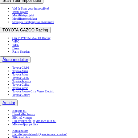
Start Your Impossible
Vad är Start your impossible?
Team Toyota
Mobilitetsprojekt
Mobilitetsprodukter
Sveriges Paralympiska Kommitté
TOYOTA GAZOO Racing
Om TOYOTA GAZOO Racing
WRC
WEC
Dakar
Rally Sweden
Äldre modeller
Toyota GR86
Toyota Auris
Toyota Prius
Toyota GT86
Toyota Avensis
Toyota Celica
Toyota Verso
Toyota Proace City Verso Electric
Toyota Camry
Artiklar
Bogsera bil
Diesel eller bensin
Elbil på vintern
Hur mycket får jag dra med min bil
Mönsterdjup på däck
Kontakta oss
Håll dig uppdaterad
(Opens in new window)
Tillgänglighet