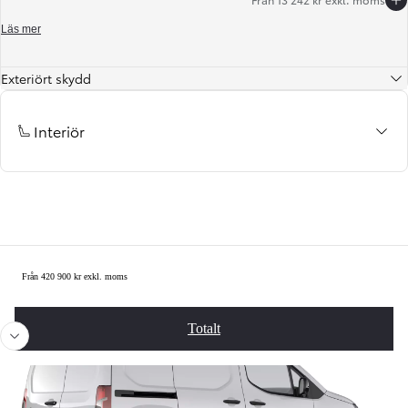
Läs mer
Exteriört skydd
Interiör
Summering
Från 420 900 kr exkl. moms
Föregående
Näst
Totalt