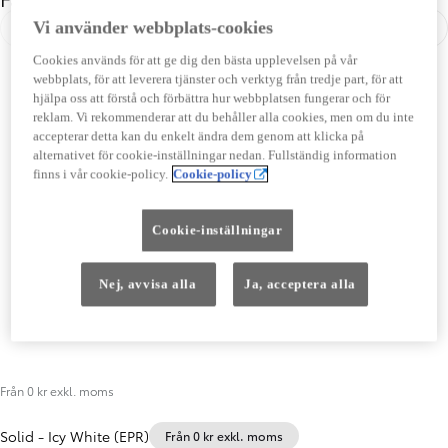
Vi använder webbplats-cookies
Föregående
Näst
Cookies används för att ge dig den bästa upplevelsen på vår
webbplats, för att leverera tjänster och verktyg från tredje part, för att
hjälpa oss att förstå och förbättra hur webbplatsen fungerar och för
reklam. Vi rekommenderar att du behåller alla cookies, men om du inte
accepterar detta kan du enkelt ändra dem genom att klicka på
alternativet för cookie-inställningar nedan. Fullständig information
finns i vår cookie-policy.
Cookie-policy
Cookie-inställningar
Nej, avvisa alla
Ja, acceptera alla
Från 0 kr exkl. moms
Solid
-
Icy White (EPR)
Från 0 kr exkl. moms