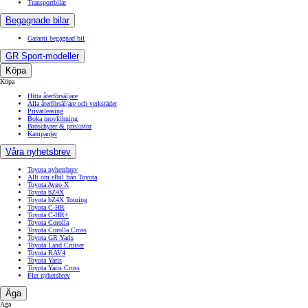
Transportbilar
Begagnade bilar
Garanti begagnad bil
GR Sport-modeller
Köpa
Köpa
Hitta återförsäljare
Alla återförsäljare och verkstäder
Privatleasing
Boka provkörning
Broschyrer & prislistor
Kampanjer
Våra nyhetsbrev
Toyota nyhetsbrev
Allt om elbil från Toyota
Toyota Aygo X
Toyota bZ4X
Toyota bZ4X Touring
Toyota C-HR
Toyota C-HR+
Toyota Corolla
Toyota Corolla Cross
Toyota GR Yaris
Toyota Land Cruiser
Toyota RAV4
Toyota Yaris
Toyota Yaris Cross
Fler nyhetsbrev
Äga
Äga