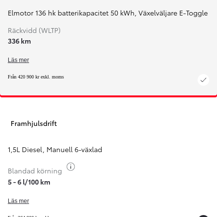
Elmotor 136 hk batterikapacitet 50 kWh
,
Växelväljare E-Toggle
Räckvidd (WLTP)
336 km
Läs mer
Från 420 900 kr exkl. moms
Framhjulsdrift
1,5L Diesel
,
Manuell 6-växlad
Växla bränsleinfo
Blandad körning
5 - 6 l/100 km
Läs mer