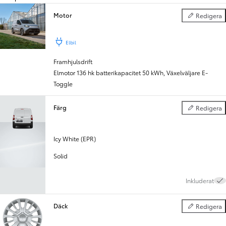
Motor
Redigera
Motor
Föregående
Nästa
Elbil
Framhjulsdrift
Elmotor 136 hk batterikapacitet 50 kWh
,
Växelväljare E-
Toggle
Färg
Redigera
Färg
Icy White (EPR)
Solid
Inkluderat
Däck
Redigera
Däck