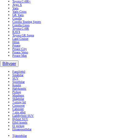
Toyota C-HR+
Aygo X
Yaris
Yaris Cross
GR Yaris
Corolla
Corolla Touring Sports
Corolla Cross
Toyota C-HR
RAV4
Toyota GR Supra
Land Cruiser
Hilux
Proace
Proace City
Proace Verso
Proace Max
Biltyper
Familjebil
Småbilar
SUV
Sportbilar
Kombi
Halvkombi
Pickup
Minibuss
Skåpbilar
7-sitsig bil
Crossover
Cabriolet
7 sits elbil
Laddhybrid SUV
Hybrid SUV
Elbil kombi
El pickup
Eltransportbilar
Tjänstebilar