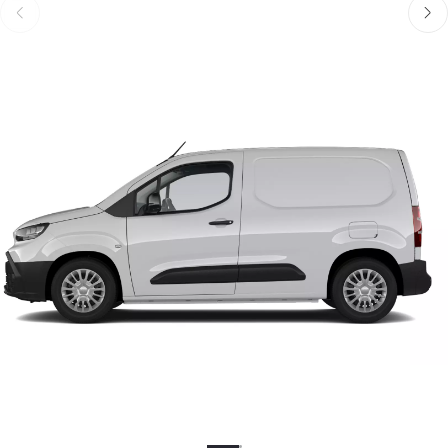
Föregående
Näst