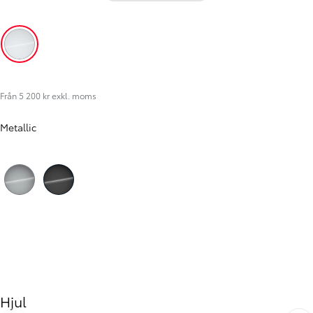
Icy White (EPR)
Från 5 200 kr exkl. moms
Metallic
Föregående
Nästa
Silver (KCA)
Black (KTV)
Hjul