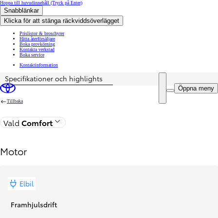
Hoppa till huvudinnehåll
(Tryck på Enter)
Snabblänkar
Klicka för att stänga räckviddsöverlägget
Prislistor & broschyrer
Hitta återförsäljare
Boka provkörning
Kontakta verkstad
Boka service
Kontaktinformation
Specifikationer och highlights
Pris uppdaterat Priset för din konfiguration är Från 420 900 kr exkl. moms
Öppna meny
Tillbaka
Vald
Comfort
Motor
Elbil
Framhjulsdrift