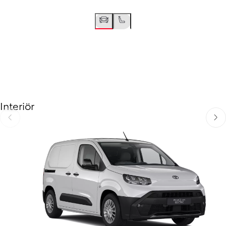
Interiör
Föregående
Näst
Föregående
Nästa