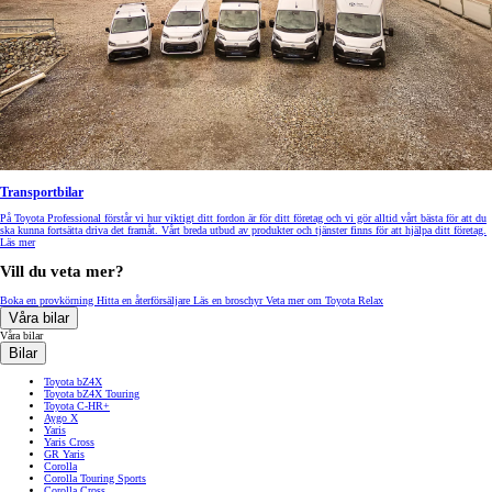
Transportbilar
På Toyota Professional förstår vi hur viktigt ditt fordon är för ditt företag och vi gör alltid vårt bästa för att du
ska kunna fortsätta driva det framåt. Vårt breda utbud av produkter och tjänster finns för att hjälpa ditt företag.
Läs mer
Vill du veta mer?
Boka en provkörning
Hitta en återförsäljare
Läs en broschyr
Veta mer om Toyota Relax
Våra bilar
Våra bilar
Bilar
Toyota bZ4X
Toyota bZ4X Touring
Toyota C-HR+
Aygo X
Yaris
Yaris Cross
GR Yaris
Corolla
Corolla Touring Sports
Corolla Cross