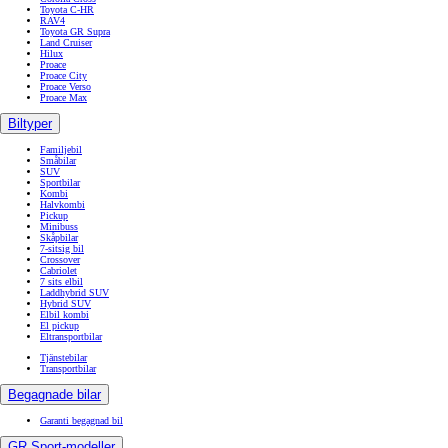
Toyota C-HR
RAV4
Toyota GR Supra
Land Cruiser
Hilux
Proace
Proace City
Proace Verso
Proace Max
Biltyper
Familjebil
Småbilar
SUV
Sportbilar
Kombi
Halvkombi
Pickup
Minibuss
Skåpbilar
7-sitsig bil
Crossover
Cabriolet
7 sits elbil
Laddhybrid SUV
Hybrid SUV
Elbil kombi
El pickup
Eltransportbilar
Tjänstebilar
Transportbilar
Begagnade bilar
Garanti begagnad bil
GR Sport-modeller