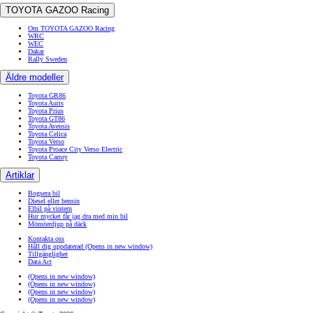
TOYOTA GAZOO Racing
Om TOYOTA GAZOO Racing
WRC
WEC
Dakar
Rally Sweden
Äldre modeller
Toyota GR86
Toyota Auris
Toyota Prius
Toyota GT86
Toyota Avensis
Toyota Celica
Toyota Verso
Toyota Proace City Verso Electric
Toyota Camry
Artiklar
Bogsera bil
Diesel eller bensin
Elbil på vintern
Hur mycket får jag dra med min bil
Mönsterdjup på däck
Kontakta oss
Håll dig uppdaterad
(Opens in new window)
Tillgänglighet
Data Act
(Opens in new window)
(Opens in new window)
(Opens in new window)
(Opens in new window)