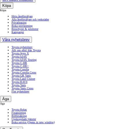
Köpa
Köpa
Hitta återförsäljare
Alla återförsäljare och verkstäder
Privatleasing
Boka provkörning
Broschyrer & prislistor
Kampanjer
Våra nyhetsbrev
Toyota nyhetsbrev
Allt om elbil från Toyota
Toyota Aygo X
Toyota bZ4X
Toyota bZ4X Touring
Toyota C-HR
Toyota C-HR+
Toyota Corolla
Toyota Corolla Cross
Toyota GR Yaris
Toyota Land Cruiser
Toyota RAV4
Toyota Yaris
Toyota Yaris Cross
Fler nyhetsbrev
Äga
Äga
Toyota Relax
Finansiering
Bilförsäkring
Uppkopplade tjänster
Boka service
(Opens in new window)