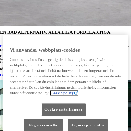
EN RAD ALTERNATIV. ALLA LIKA FÖRDELAKTIGA.
Företagsleasing
kommer i olika former. Du kanske känner till finansiell och operationell leasing? Men kanske
Vi använder webbplats-cookies
inte vet vad som är bäst för dig?
För enkelhetens skull kan man säga att finansiell leasing innebär ett lån, där bilen blir säkerheten och man
betalar en månadskostnad till Toyota. Medan operationell leasing är en form av långtidshyra där Toyota
Cookies används för att ge dig den bästa upplevelsen på vår
fortfarande har ansvar för bilen.
webbplats, för att leverera tjänster och verktyg från tredje part, för att
Båda har sina fördelar – och vi ger dig alltid det som passar bäst.
hjälpa oss att förstå och förbättra hur webbplatsen fungerar och för
Läs mer om vilket alternativ som passar dig bäst här.
reklam. Vi rekommenderar att du behåller alla cookies, men om du inte
accepterar detta kan du enkelt ändra dem genom att klicka på
alternativet för cookie-inställningar nedan. Fullständig information
finns i vår cookie-policy.
Cookie-policy
Cookie-inställningar
Nej, avvisa alla
Ja, acceptera alla