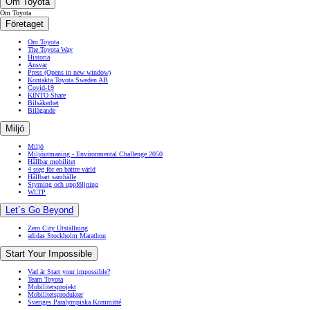
Om Toyota
Om Toyota
Företaget
Om Toyota
The Toyota Way
Historia
Ansvar
Press
(Opens in new window)
Kontakta Toyota Sweden AB
Covid-19
KINTO Share
Bilsäkerhet
Bilägande
Miljö
Miljö
Miljöutmaning - Environmental Challenge 2050
Hållbar mobilitet
4 steg för en bättre värld
Hållbart samhälle
Styrning och uppföljning
WLTP
Let´s Go Beyond
Zero City Utställning
adidas Stockholm Marathon
Start Your Impossible
Vad är Start your impossible?
Team Toyota
Mobilitetsprojekt
Mobilitetsprodukter
Sveriges Paralympiska Kommitté