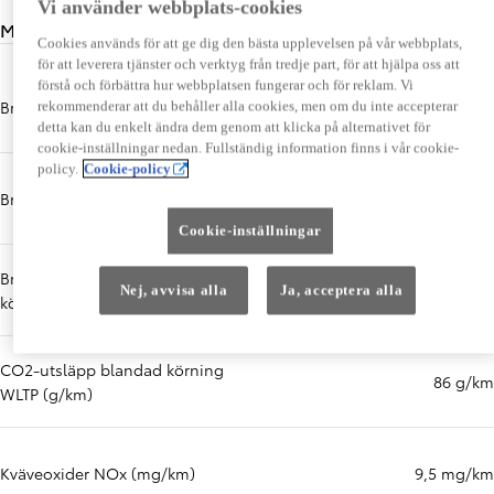
Vi använder webbplats-cookies
Miljöprestanda
Cookies används för att ge dig den bästa upplevelsen på vår webbplats,
för att leverera tjänster och verktyg från tredje part, för att hjälpa oss att
förstå och förbättra hur webbplatsen fungerar och för reklam. Vi
Bränsletyp
Bensin
rekommenderar att du behåller alla cookies, men om du inte accepterar
detta kan du enkelt ändra dem genom att klicka på alternativet för
cookie-inställningar nedan. Fullständig information finns i vår cookie-
policy.
Cookie-policy
Bränslekvalitet
95 oktan
Cookie-inställningar
Bränsleförbrukning blandad
3,8 l/100 km
Nej, avvisa alla
Ja, acceptera alla
körning WLTP (l/100 km)
CO2-utsläpp blandad körning
86 g/km
WLTP (g/km)
Kväveoxider NOx (mg/km)
9,5 mg/km