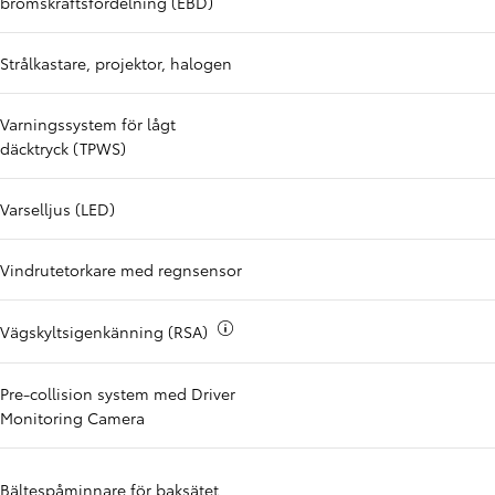
bromskraftsfördelning (EBD)
Strålkastare, projektor, halogen
Varningssystem för lågt
däcktryck (TPWS)
Varselljus (LED)
Vindrutetorkare med regnsensor
Mer info om
Vägskyltsigenkänning (RSA)
Pre-collision system med Driver
Monitoring Camera
Bältespåminnare för baksätet