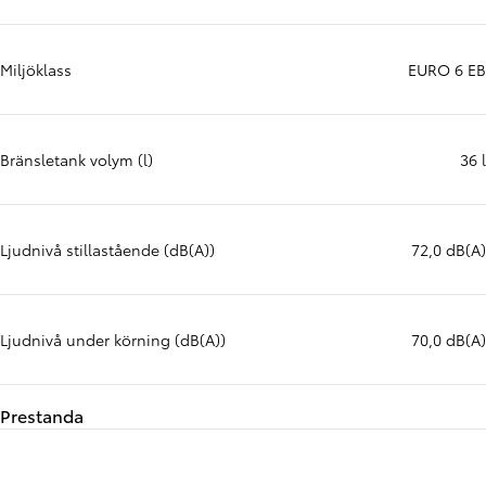
Miljöklass
EURO 6 EB
Bränsletank volym (l)
36 l
Ljudnivå stillastående (dB(A))
72,0 dB(A)
Ljudnivå under körning (dB(A))
70,0 dB(A)
Prestanda