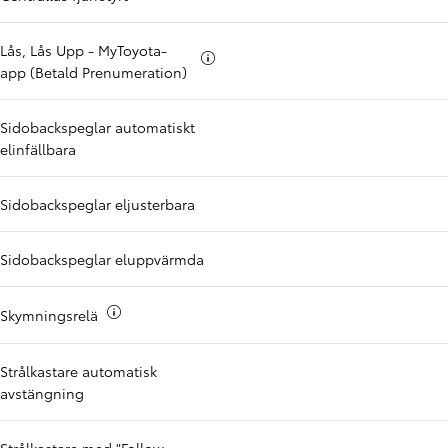
Lås, Lås Upp - MyToyota-
Mer info om
app (Betald Prenumeration)
Sidobackspeglar automatiskt
elinfällbara
Sidobackspeglar eljusterbara
Sidobackspeglar eluppvärmda
Mer info om
Skymningsrelä
Strålkastare automatisk
avstängning