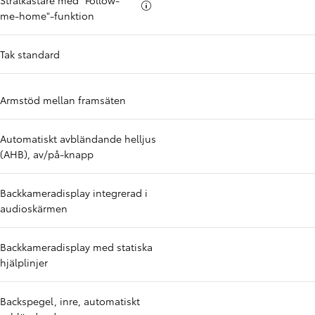
Strålkastare med "Follow-
Mer info om
me-home"-funktion
Tak standard
Armstöd mellan framsäten
Automatiskt avbländande helljus
(AHB), av/på-knapp
Backkameradisplay integrerad i
audioskärmen
Backkameradisplay med statiska
hjälplinjer
Backspegel, inre, automatiskt