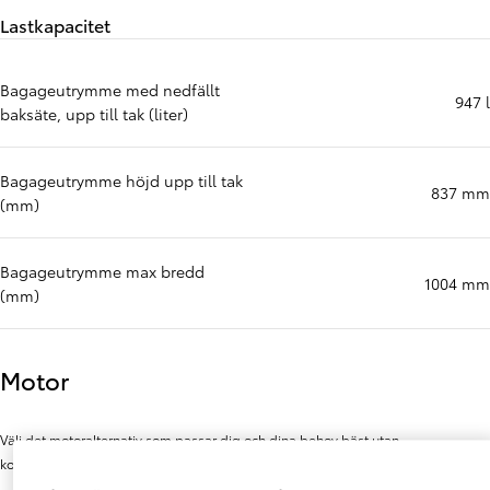
Lastkapacitet
Bagageutrymme med nedfällt
947 l
baksäte, upp till tak (liter)
Bagageutrymme höjd upp till tak
837 mm
(mm)
Bagageutrymme max bredd
1004 mm
(mm)
Motor
Välj det motoralternativ som passar dig och dina behov bäst utan
kompromisser.