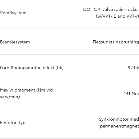
DOHC 4-valve roller rocker
Ventilsystem
(w/VVT-iE and VVT-i)
Bränslesystem
Flerpunktsinsprutning
Förbränningsmotor, effekt (hk)
92 hk
Max vridmoment (Nm vid
141 Nm
varv/min)
Synkronmotor med
Elmotor: typ
permanentmagnet