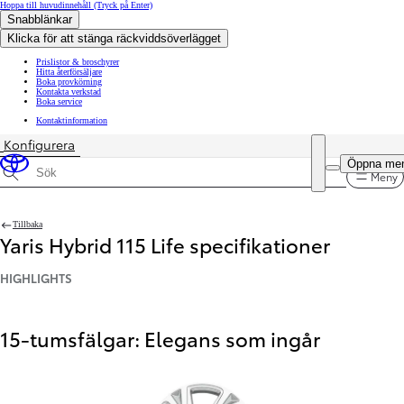
Hoppa till huvudinnehåll
(Tryck på Enter)
Snabblänkar
Klicka för att stänga räckviddsöverlägget
Prislistor & broschyrer
Hitta återförsäljare
Boka provkörning
Kontakta verkstad
Boka service
Kontaktinformation
Konfigurera
Pris uppdaterat Priset för din konfiguration är 257 900 kr
Öppna me
Meny
Sök specifikationer
Tillbaka
Yaris Hybrid 115 Life specifikationer
HIGHLIGHTS
15-tumsfälgar: Elegans som ingår