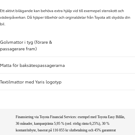
Ett aktivt bilägande kan behöva extra hjälp vid till exemepel stenskott och
väderpåverkan. Då hjäper tilbehör och orginaldelar från Toyota att skydda din
bil.
Golvmattor i tyg (förare &
passagerare fram)
Matta för baksätespassagerarna
Textilmattor med Yaris logotyp
Finansiering via Toyota Financial Services: exempel med Toyota Easy Billån,
36 månader, kampanjränta 5,95 % (ord. rörlig ränta 6,25%), 30 %
kontant/inbyte, baserat på 116 055 kr slutbetalning och 45% garanterat