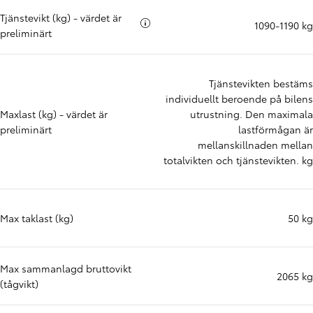
Tjänstevikt (kg) - värdet är
Mer info om
1090-1190 kg
preliminärt
Tjänstevikten bestäms
individuellt beroende på bilens
Maxlast (kg) - värdet är
utrustning. Den maximala
preliminärt
lastförmågan är
mellanskillnaden mellan
totalvikten och tjänstevikten. kg
Max taklast (kg)
50 kg
Max sammanlagd bruttovikt
2065 kg
(tågvikt)