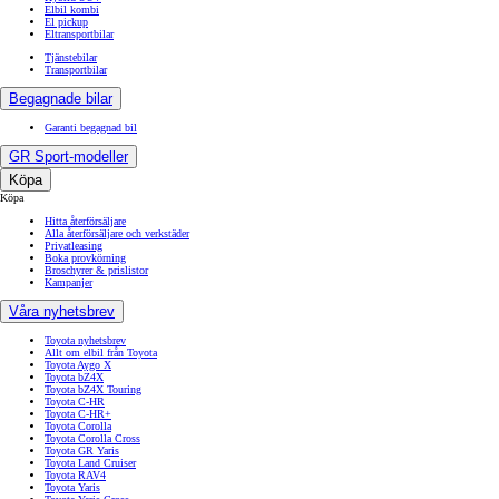
Elbil kombi
El pickup
Eltransportbilar
Tjänstebilar
Transportbilar
Begagnade bilar
Garanti begagnad bil
GR Sport-modeller
Köpa
Köpa
Hitta återförsäljare
Alla återförsäljare och verkstäder
Privatleasing
Boka provkörning
Broschyrer & prislistor
Kampanjer
Våra nyhetsbrev
Toyota nyhetsbrev
Allt om elbil från Toyota
Toyota Aygo X
Toyota bZ4X
Toyota bZ4X Touring
Toyota C-HR
Toyota C-HR+
Toyota Corolla
Toyota Corolla Cross
Toyota GR Yaris
Toyota Land Cruiser
Toyota RAV4
Toyota Yaris