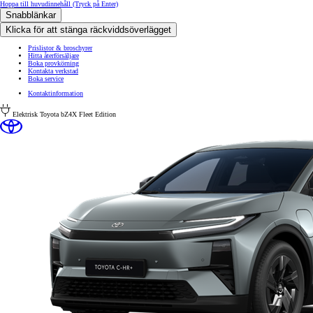
Hoppa till huvudinnehåll
(Tryck på Enter)
Snabblänkar
Klicka för att stänga räckviddsöverlägget
Prislistor & broschyrer
Hitta återförsäljare
Boka provkörning
Kontakta verkstad
Boka service
Kontaktinformation
Elektrisk
Toyota bZ4X Fleet Edition