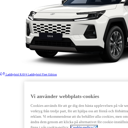
Laddhybrid
RAV4 Laddhybrid Fleet Edition
Vi använder webbplats-cookies
Cookies används för att ge dig den bästa upplevelsen på vår webb
verktyg från tredje part, för att hjälpa oss att förstå och förbät
reklam. Vi rekommenderar att du behåller alla cookies, men om 
ändra dem genom att klicka på alternativet för cookie-inställn
finns i vår cookie-policy.
Cookie-policy