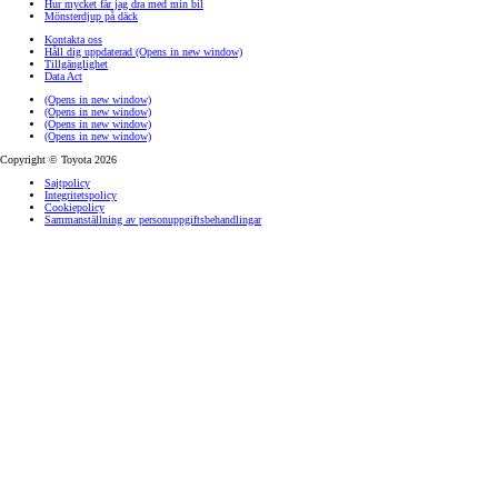
Hur mycket får jag dra med min bil
Mönsterdjup på däck
Kontakta oss
Håll dig uppdaterad
(Opens in new window)
Tillgänglighet
Data Act
(Opens in new window)
(Opens in new window)
(Opens in new window)
(Opens in new window)
Copyright © Toyota 2026
Sajtpolicy
Integritetspolicy
Cookiepolicy
Sammanställning av personuppgiftsbehandlingar