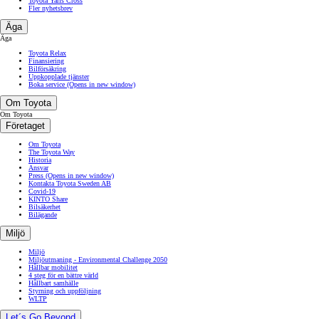
Toyota Yaris Cross
Fler nyhetsbrev
Äga
Äga
Toyota Relax
Finansiering
Bilförsäkring
Uppkopplade tjänster
Boka service
(Opens in new window)
Om Toyota
Om Toyota
Företaget
Om Toyota
The Toyota Way
Historia
Ansvar
Press
(Opens in new window)
Kontakta Toyota Sweden AB
Covid-19
KINTO Share
Bilsäkerhet
Bilägande
Miljö
Miljö
Miljöutmaning - Environmental Challenge 2050
Hållbar mobilitet
4 steg för en bättre värld
Hållbart samhälle
Styrning och uppföljning
WLTP
Let´s Go Beyond