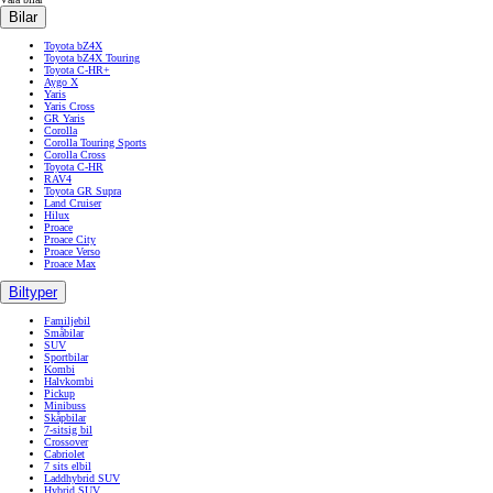
Bilar
Toyota bZ4X
Toyota bZ4X Touring
Toyota C-HR+
Aygo X
Yaris
Yaris Cross
GR Yaris
Corolla
Corolla Touring Sports
Corolla Cross
Toyota C-HR
RAV4
Toyota GR Supra
Land Cruiser
Hilux
Proace
Proace City
Proace Verso
Proace Max
Biltyper
Familjebil
Småbilar
SUV
Sportbilar
Kombi
Halvkombi
Pickup
Minibuss
Skåpbilar
7-sitsig bil
Crossover
Cabriolet
7 sits elbil
Laddhybrid SUV
Hybrid SUV