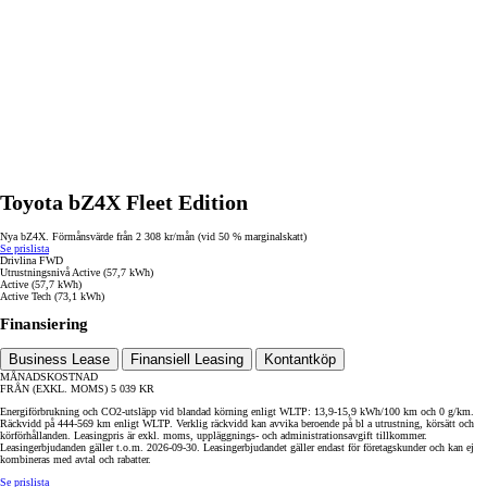
Toyota bZ4X Fleet Edition
Nya bZ4X. Förmånsvärde från 2 308 kr/mån (vid 50 % marginalskatt)
Se prislista
Drivlina
FWD
Utrustningsnivå
Active (57,7 kWh)
Active (57,7 kWh)
Active Tech (73,1 kWh)
Finansiering
Business Lease
Finansiell Leasing
Kontantköp
MÅNADSKOSTNAD
FRÅN (EXKL. MOMS)
5 039
KR
Energiförbrukning och CO2-utsläpp vid blandad körning enligt WLTP: 13,9-15,9 kWh/100 km och 0 g/km.
Räckvidd på 444-569 km enligt WLTP. Verklig räckvidd kan avvika beroende på bl a utrustning, körsätt och
körförhållanden. Leasingpris är exkl. moms, uppläggnings- och administrationsavgift tillkommer.
Leasingerbjudanden gäller t.o.m. 2026-09-30. Leasingerbjudandet gäller endast för företagskunder och kan ej
kombineras med avtal och rabatter.
Se prislista