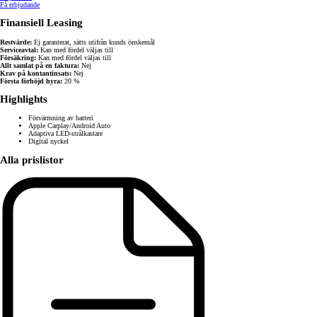
Få erbjudande
Finansiell Leasing
Restvärde:
Ej garanterat, sätts utifrån kunds önskemål
Serviceavtal:
Kan med fördel väljas till
Försäkring:
Kan med fördel väljas till
Allt samlat på en faktura:
Nej
Krav på kontantinsats:
Nej
Första förhöjd hyra:
20 %
Highlights
Förvärmning av batteri
Apple Carplay/Android Auto
Adaptiva LED-strålkastare
Digital nyckel
Alla prislistor