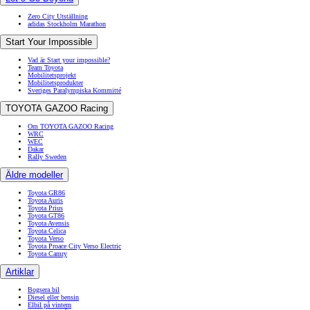
Zero City Utställning
adidas Stockholm Marathon
Start Your Impossible
Vad är Start your impossible?
Team Toyota
Mobilitetsprojekt
Mobilitetsprodukter
Sveriges Paralympiska Kommitté
TOYOTA GAZOO Racing
Om TOYOTA GAZOO Racing
WRC
WEC
Dakar
Rally Sweden
Äldre modeller
Toyota GR86
Toyota Auris
Toyota Prius
Toyota GT86
Toyota Avensis
Toyota Celica
Toyota Verso
Toyota Proace City Verso Electric
Toyota Camry
Artiklar
Bogsera bil
Diesel eller bensin
Elbil på vintern