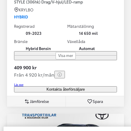
STYLE (306hk) Drag/V-hjul/LED-ramp
KRYLBO
HYBRID
Registrerad
Mätarställning
09-2023
14 650 mil
Bränsle
Växellåda
Hybrid Bensin
Automat
Visa mer
409 900 kr
Från 4 920 kr/mån
Läs mer
Kontakta återförsäljare
Jämförelse
Spara