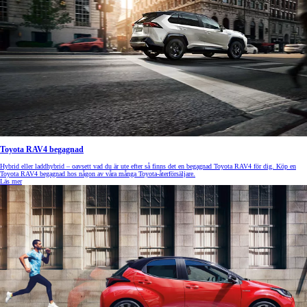
Toyota RAV4 begagnad
Hybrid eller laddhybrid – oavsett vad du är ute efter så finns det en begagnad Toyota RAV4 för dig. Köp en
Toyota RAV4 begagnad hos någon av våra många Toyota-återförsäljare.
Läs mer