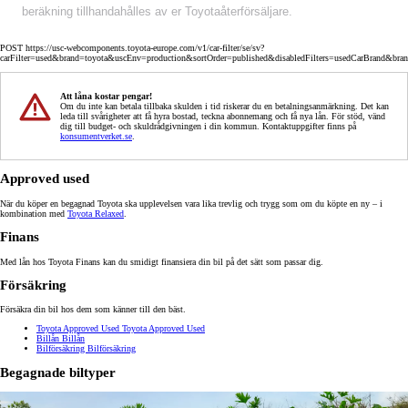
beräkning tillhandahålles av er Toyotaåterförsäljare.
POST https://usc-webcomponents.toyota-europe.com/v1/car-filter/se/sv?
carFilter=used&brand=toyota&uscEnv=production&sortOrder=published&disabledFilters=usedCarBrand&bra
Att låna kostar pengar!
Om du inte kan betala tillbaka skulden i tid riskerar du en betalningsanmärkning. Det kan
leda till svårigheter att få hyra bostad, teckna abonnemang och få nya lån. För stöd, vänd
dig till budget- och skuldrådgivningen i din kommun. Kontaktuppgifter finns på
konsumentverket.se
.
Approved used
När du köper en begagnad Toyota ska upplevelsen vara lika trevlig och trygg som om du köpte en ny – i
kombination med
Toyota Relaxed
.
Finans
Med lån hos Toyota Finans kan du smidigt finansiera din bil på det sätt som passar dig.
Försäkring
Försäkra din bil hos dem som känner till den bäst.
Toyota Approved Used
Toyota Approved Used
Billån
Billån
Bilförsäkring
Bilförsäkring
Begagnade biltyper