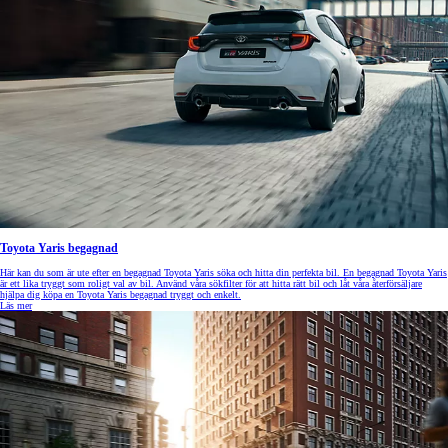
Toyota Yaris begagnad
Här kan du som är ute efter en begagnad Toyota Yaris söka och hitta din perfekta bil. En begagnad Toyota Yaris
är ett lika tryggt som roligt val av bil. Använd våra sökfilter för att hitta rätt bil och låt våra återförsäljare
hjälpa dig köpa en Toyota Yaris begagnad tryggt och enkelt.
Läs mer