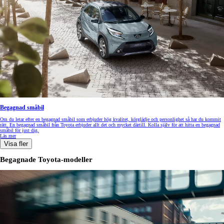
Begagnad småbil
Om du letar efter en begagnad småbil som erbjuder hög kvalitet, körglädje och personlighet så har du kommit
rätt. En begagnad småbil från Toyota erbjuder allt det och mycket därtill. Kolla själv för att hitta en begagnad
småbil för just dig.
Läs mer
Visa fler
Begagnade Toyota-modeller