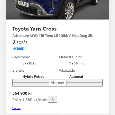
Toyota Yaris Cross
Adventure AWD-i Bi-Tone 1.5 116hk V-Hjul Drag JBL
BORÅS
HYBRID
Registrerad
Mätarställning
07-2023
1 256 mil
Bränsle
Växellåda
Hybrid Petrol
Automat
Visa mer
364 900 kr
Från 4 380 kr/mån
Läs mer