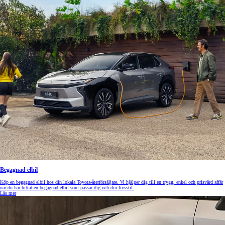
Begagnad elbil
Köp en begagnad elbil hos din lokala Toyota-återförsäljare. Vi hjälper dig till en trygg, enkel och prisvärd affär
när du har hittat en begagnad elbil som passar dig och din livsstil.
Läs mer