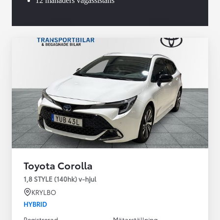
12 månaders vägassistans
Toyota Corolla
1,8 STYLE (140hk) v-hjul
KRYLBO
HYBRID
Registrerad
Mätarställning