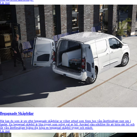
Läs mer
Begagnade Skåpbilar
Här kan du som är ute efter begagnade skåpbilar se vilket utbud som finns hos våra återförsäljare runt om i
landet. En begagnad skåpbil är lika tryggt som roligt val av bil. Använd våra sökfilter för att hitta rätt bil och
låt våra återförsäljare hjälpa dig köpa en begagnad skåpbil tryggt och enkelt.
Läs mer