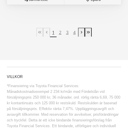
1
2
3
4
First Page
Previous page
Next page
Last Page
VILLKOR
*Finansiering via Toyota Financial Services:
Månadskostnadsexempel 2 234 kr/mån med Fördelslån vid
försäljningspris 250 000 kr, 36 månader, ord. rörlig ränta 6,69, 75 000
kr kontantinsats och 125 000 kr restskuld. Restskulden är baserad
på försäljningspris. Effektiv ränta 7,47%. Uppläggningsavgift och
aviavgift tillkommer. Med reservation för avvikelser, prisförändringar
och tryckfel. Detta är ett icke bindande finansieringsförslag från
Toyota Financial Services. Ett bindande, utförligare och individuell