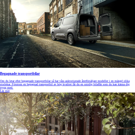
Begagnade transportbilar
Om du letar efter begagnade transportbilar så har våra auktoriserade återförsäljare modeller i en mängd olika
storlekar. Förutom en begagnad transportbil av hög kvalitet får du en smidig bilaffär som du kan känna dig
trygg med.
Läs mer