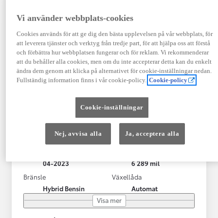
Vi använder webbplats-cookies
Cookies används för att ge dig den bästa upplevelsen på vår webbplats, för
att leverera tjänster och verktyg från tredje part, för att hjälpa oss att förstå
och förbättra hur webbplatsen fungerar och för reklam. Vi rekommenderar
att du behåller alla cookies, men om du inte accepterar detta kan du enkelt
ändra dem genom att klicka på alternativet för cookie-inställningar nedan.
Fullständig information finns i vår cookie-policy.
Cookie-policy
Toyota Yaris Cross
Cookie-inställningar
Toyota Yaris Cross 1,5 Hybrid Adventure Drag V-Hjul
KRYLBO
Nej, avvisa alla
Ja, acceptera alla
HYBRID
Registrerad
Mätarställning
04-2023
6 289 mil
Bränsle
Växellåda
Hybrid Bensin
Automat
Visa mer