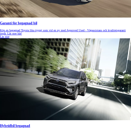
Garanti för begagnad bil
Köp en begagnad Toyota lika tryggt som vid en ny med Approved Used - Vägassistans och kvalitetsgaranti
ingår. Läs mer här!
Läs mer
Hybridbil begagnad