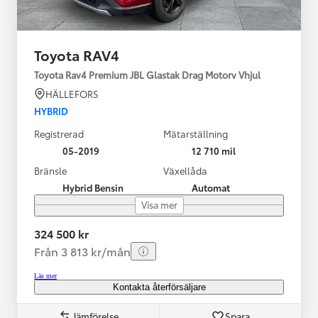
Toyota RAV4
Toyota Rav4 Premium JBL Glastak Drag Motorv Vhjul
HÄLLEFORS
HYBRID
Registrerad
Mätarställning
05-2019
12 710 mil
Bränsle
Växellåda
Hybrid Bensin
Automat
Visa mer
324 500 kr
Från 3 813 kr/mån
Läs mer
Kontakta återförsäljare
Jämförelse
Spara