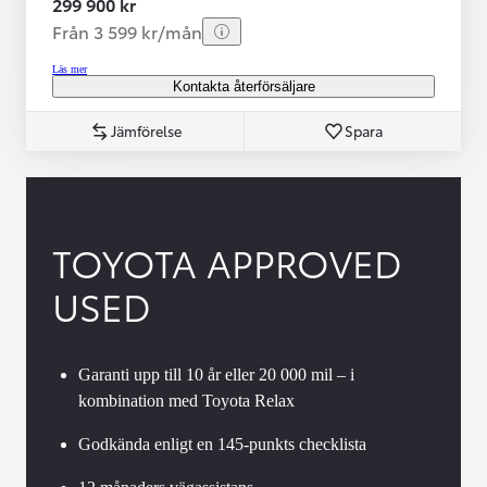
299 900 kr
Från 3 599 kr/mån
Läs mer
Kontakta återförsäljare
Jämförelse
Spara
TOYOTA APPROVED
USED
Garanti upp till 10 år eller 20 000 mil – i
kombination med Toyota Relax
Godkända enligt en 145-punkts checklista