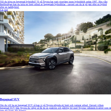
Vill du köpa en begagnad hybridbil? Vi på Toyota har varit pionjärer inom hybriddrift sedan 1997. Hos våra
återförsäljare kan du hitta ett brett utbud av begagnade hybridbilar - oavsett om du är på jakt efter en hybrid
eller en laddhybrid.
Läs mer
Begagnad SUV
Om du vill ha en begagnad SUV så kan vi på Toyota erbjuda ett brett och varierat utbud. Oavsett vilken
begagnad SUV från Toyota du väljer så får du en praktisk och pålitlig bil med Toyotas välkända kvalitet som är
redo för livets alla äventyr.