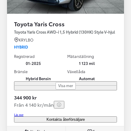
Toyota Yaris Cross
Toyota Yaris Cross AWD-i 1,5 Hybrid (130HK) Style V-hjul
KRYLBO
HYBRID
Registrerad
Mätarställning
01-2025
1 123 mil
Bränsle
Växellåda
Hybrid Bensin
Automat
Visa mer
344 900 kr
Från 4 140 kr/mån
Läs mer
Kontakta återförsäljare