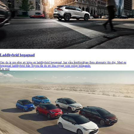
Laddhybrid begagnad
Om du är ute efter att köpa en laddhybrid begagnad, har våra återförsäljare flera alternativ för dig. Med en
begagnad laddhybrid från Toyota får du ett lika tryggt som roligt bilägande.
Läs mer