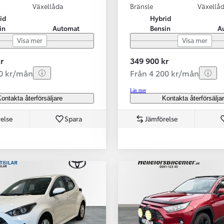
Växellåda
Bränsle
Växellå
id
Hybrid
in
Automat
Bensin
A
Visa mer
Visa mer
r
349 900 kr
70 kr/mån
Från 4 200 kr/mån
Läs mer
ontakta återförsäljare
Kontakta återförsälja
else
Spara
Jämförelse