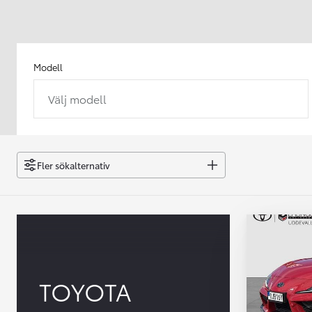
Modell
Välj modell
Från 238 900 kr
Från 2 349 kr/mån
Easy Billån
GR Yaris
Fler sökalternativ
BENSIN
TOYOTA