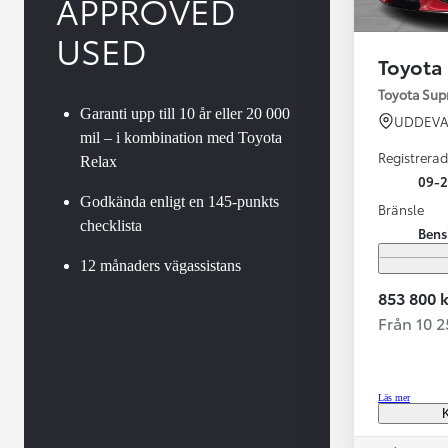
APPROVED
USED
Toyota
Toyota Su
Garanti upp till 10 år eller 20 000
UDDEVA
mil – i kombination med Toyota
Registrerad
Relax
09-
Godkända enligt en 145-punkts
Bränsle
checklista
Bens
Från 599 900 kr
Nya Corolla Cross
12 månaders vägassistans
HYBRID
853 800 k
Från 10 
Läs mer
K