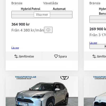
Bränsle
Växellåda
Bränsle
Hybrid Petrol
Automat
Hybr
Bens
Visa mer
364 900 kr
269 900 k
Från 4 380 kr/mån
Från 3 1
Läs mer
K
Läs mer
Jämförelse
Spara
Jämför