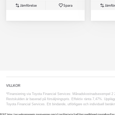
Jämförelse
Spara
Jämför
Från 852 900 kr
VILLKOR
*Finansiering via Toyota Financial Services: Månadskostnadsexempel 2 234
Restskulden är baserad på försäljningspris. Effektiv ränta 7,47%. Uppläggn
Toyota Financial Services. Ett bindande, utförligare och individuell beräkn
POST https://usc-webcomponents.toyota-europe.com/v1/car-filter/se/sv?carFilter=used&brand=toyota&uscE