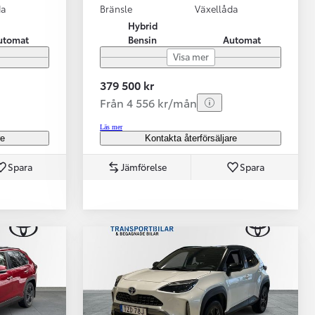
da
Bränsle
Växellåda
Hybrid
utomat
Bensin
Automat
Visa mer
379 500 kr
Från 4 556 kr/mån
Läs mer
re
Kontakta återförsäljare
Spara
Jämförelse
Spara