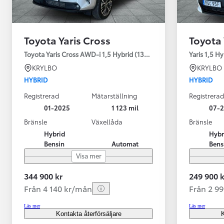
Toyota Yaris Cross
Toyota 
Toyota Yaris Cross AWD-i 1,5 Hybrid (130HK) Style V-hjul
Yaris 1,5 H
KRYLBO
KRYLBO
HYBRID
HYBRID
Registrerad
Mätarställning
Registrerad
01-2025
1 123 mil
07-
Bränsle
Växellåda
Bränsle
Hybrid
Hybr
Bensin
Automat
Bens
Visa mer
344 900 kr
249 900 k
Från 4 140 kr/mån
Från 2 9
Läs mer
Läs mer
Kontakta återförsäljare
K