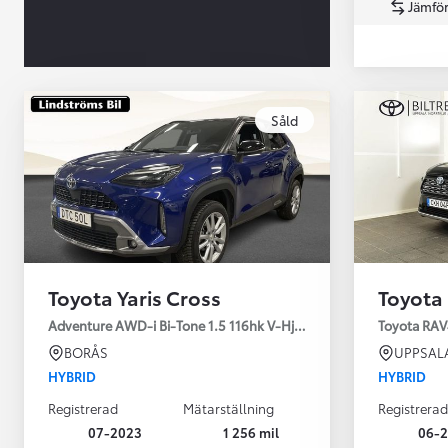
Jämför
Såld
Från 360 900 kr
Från 3 548 kr/mån
Toyota Yaris Cross
Toyota
Easy Billån
Toyota GR Supra
Adventure AWD-i Bi-Tone 1.5 116hk V-Hjul Drag JBL
Toyota RAV
BENSIN
BORÅS
UPPSAL
HYBRID
HYBRID
Registrerad
Mätarställning
Registrerad
07-2023
1 256 mil
06-2