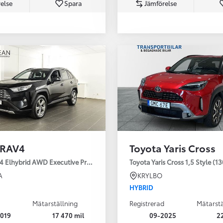
else
Spara
Jämförelse
Från 350 900 kr
Från 3 450 kr/mån
 RAV4
Toyota Yaris Cross
Easy Billån
Nya GR GT
4 Elhybrid AWD Executive Premium Drag 360-kamera JBL
Toyota Yaris Cross 1,5 Style (1
The soul lives on
A
KRYLBO
HYBRID
Mätarställning
Registrerad
Mätarstä
019
17 470 mil
09-2025
2