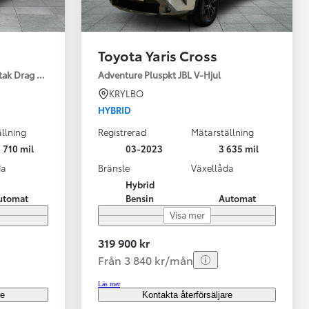
Toyota Yaris Cross
tak Drag Motorv Vhjul
Adventure Pluspkt JBL V-Hjul
KRYLBO
HYBRID
llning
Registrerad
Mätarställning
 710 mil
03-2023
3 635 mil
da
Bränsle
Växellåda
Hybrid
utomat
Bensin
Automat
Visa mer
319 900 kr
Från 3 840 kr/mån
Läs mer
re
Kontakta återförsäljare