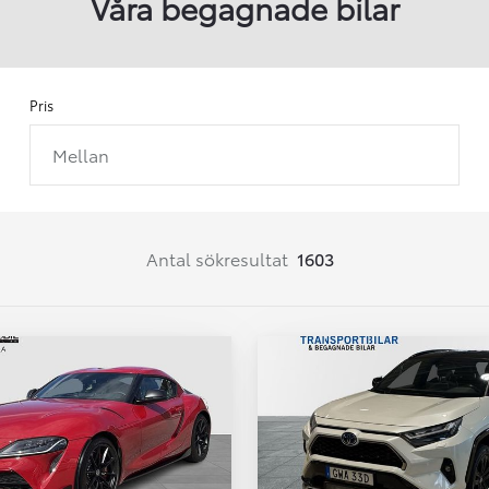
Våra begagnade bilar
Pris
Mellan
Från 257 900 kr
Från 2 535 kr/mån
Easy Billån
Corolla
Antal sökresultat
1603
HYBRID