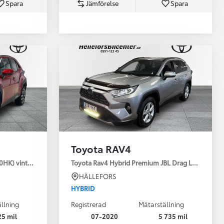
Spara
Jämförelse
Spara
Toyota Professio
När varje jobb r
Toyota RAV4
30HK) vinterhjul
Toyota Rav4 Hybrid Premium JBL Drag Led ramp V
HÄLLEFORS
HYBRID
llning
Registrerad
Mätarställning
25 mil
07-2020
5 735 mil