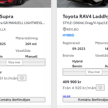
 Supra
Toyota RAV4 Laddh
pra GR MANUELL LIGHTWEIGHT EVO / OMG LEV! MOMSBIL!
STYLE (306hk) Drag/V-hjul/L
LLA
KRYLBO
HYBRID
Mätarställning
Registrerad
Mätarstä
2025
269 mil
Från 324 900 kr
09-2023
14
Växellåda
Från 3 194 kr/mån
Bränsle
Växellå
in
Manuell
Hybrid
Visa mer
Toyota C-HR
Bensin
A
HYBRID & LADDHYBRID
r
Visa mer
251 kr/mån
409 900 kr
Från 4 920 kr/mån
Läs mer
ontakta återförsäljare
Kontakta återförsälja