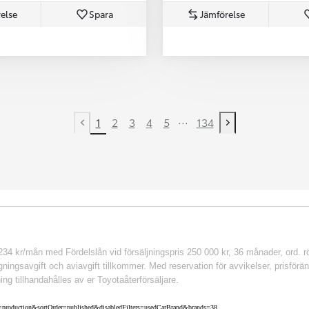
else
Spara
Jämförelse
...
1
2
3
4
5
134
Previous page
Next page
 kr/mån med Fördelslån vid försäljningspris 250 000 kr, 36 månader, ord. rör
ingsavgift och aviavgift tillkommer. Med reservation för avvikelser, prisföränd
ing tillhandahålles av er Toyotaåterförsäljare.
nv=production&sortOrder=published&disabledFilters=usedCarBrand&brands=38