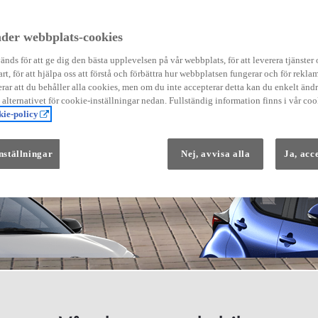
der webbplats-cookies
nds för att ge dig den bästa upplevelsen på vår webbplats, för att leverera tjänster
art, för att hjälpa oss att förstå och förbättra hur webbplatsen fungerar och för reklam
Från 569 900 kr
ar att du behåller alla cookies, men om du inte accepterar detta kan du enkelt än
Från 3 958 kr/mån
å alternativet för cookie-inställningar nedan. Fullständig information finns i vår coo
ie-policy
Yaris
HYBRID
nställningar
Nej, avvisa alla
Ja, acc