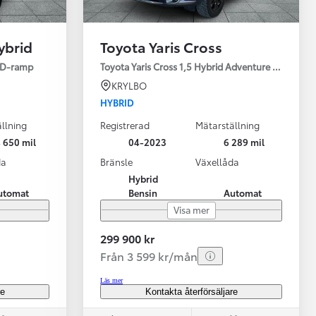
ybrid
Toyota Yaris Cross
ED-ramp
Toyota Yaris Cross 1,5 Hybrid Adventure Drag V-Hj
KRYLBO
HYBRID
llning
Registrerad
Mätarställning
Vi har Sveriges mest nöjda biläg
Nya elbil
 650 mil
04-2023
6 289 mil
Läs mer
Elbilar f
da
Bränsle
Växellåda
Hybrid
utomat
Bensin
Automat
Visa mer
299 900 kr
Från 3 599 kr/mån
Läs mer
re
Kontakta återförsäljare