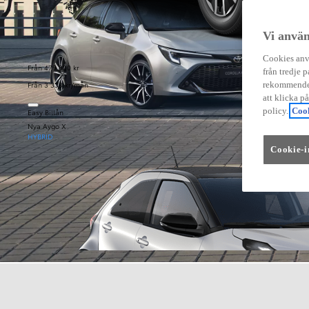
Vi använ
Cookies anvä
Från 479 900 kr
från tredje p
Från 3 333 kr/mån
rekommender
att klicka p
policy.
Cook
Easy Billån
Nya Aygo X
HYBRID
Cookie-i