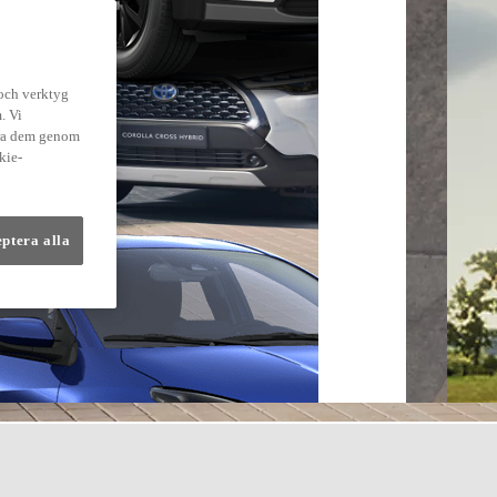
 och verktyg
. Vi
dra dem genom
kie-
eptera alla