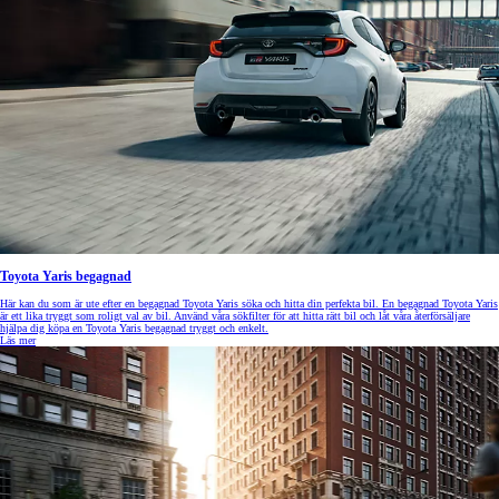
Toyota Yaris begagnad
Här kan du som är ute efter en begagnad Toyota Yaris söka och hitta din perfekta bil. En begagnad Toyota Yaris
är ett lika tryggt som roligt val av bil. Använd våra sökfilter för att hitta rätt bil och låt våra återförsäljare
hjälpa dig köpa en Toyota Yaris begagnad tryggt och enkelt.
Läs mer