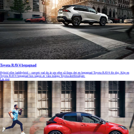
Toyota RAV4 begagnad
Hybrid eller laddhybrid – oavsett vad du är ute efter så finns det en begagnad Toyota RAV4 för dig. Köp en
Toyota RAV4 begagnad hos någon av våra många Toyota-återförsäljare.
Läs mer