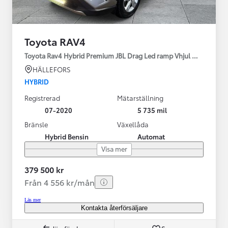
Toyota RAV4
Toyota Rav4 Hybrid Premium JBL Drag Led ramp Vhjul motorv
HÄLLEFORS
HYBRID
Registrerad
Mätarställning
07-2020
5 735 mil
Bränsle
Växellåda
Hybrid Bensin
Automat
Visa mer
379 500 kr
Från 4 556 kr/mån
Läs mer
Kontakta återförsäljare