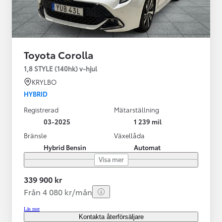
Toyota Corolla
1,8 STYLE (140hk) v-hjul
KRYLBO
HYBRID
Registrerad
Mätarställning
03-2025
1 239 mil
Bränsle
Växellåda
Hybrid Bensin
Automat
Visa mer
339 900 kr
Från 4 080 kr/mån
Läs mer
Kontakta återförsäljare