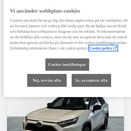
Registrerad
Mätarställning
12-2025
1 251 mil
Vi använder webbplats-cookies
Bränsle
Växellåda
Cookies används för att ge dig den bästa upplevelsen på vår webbplats, för
Elbil
Automat
att leverera tjänster och verktyg från tredje part, för att hjälpa oss att förstå
Visa mer
och förbättra hur webbplatsen fungerar och för reklam. Vi rekommenderar
att du behåller alla cookies, men om du inte accepterar detta kan du enkelt
539 900 kr
ändra dem genom att klicka på alternativet för cookie-inställningar nedan.
Från 6 481 kr/mån
Fullständig information finns i vår cookie-policy.
Cookie-policy
Läs mer
Kontakta återförsäljare
Cookie-inställningar
Jämförelse
Spara
Nej, avvisa alla
Ja, acceptera alla