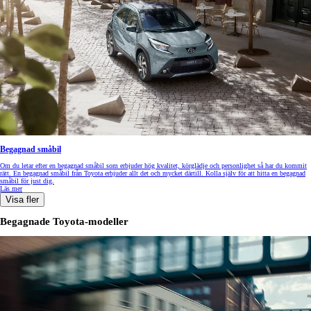
Begagnad småbil
Om du letar efter en begagnad småbil som erbjuder hög kvalitet, körglädje och personlighet så har du kommit
rätt. En begagnad småbil från Toyota erbjuder allt det och mycket därtill. Kolla själv för att hitta en begagnad
småbil för just dig.
Läs mer
Visa fler
Begagnade Toyota-modeller