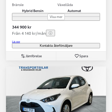
Bränsle
Växellåda
Hybrid Bensin
Automat
Visa mer
344 900 kr
Från 4 140 kr/mån
Läs mer
Kontakta återförsäljare
Jämförelse
Spara