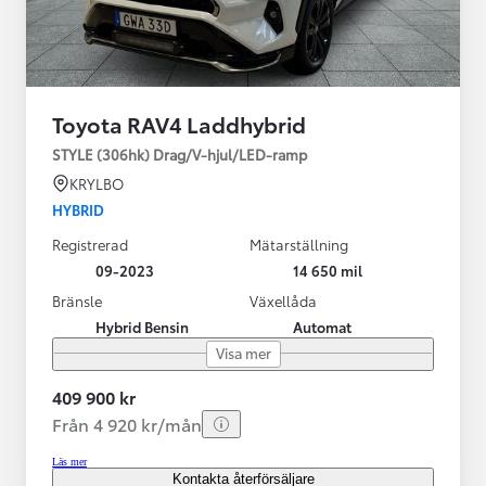
Toyota RAV4 Laddhybrid
STYLE (306hk) Drag/V-hjul/LED-ramp
KRYLBO
HYBRID
Registrerad
Mätarställning
09-2023
14 650 mil
Bränsle
Växellåda
Hybrid Bensin
Automat
Visa mer
409 900 kr
Från 4 920 kr/mån
Läs mer
Kontakta återförsäljare