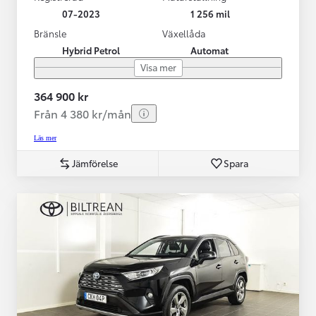
07-2023
1 256 mil
Bränsle
Växellåda
Hybrid Petrol
Automat
Visa mer
364 900 kr
Från 4 380 kr/mån
Läs mer
Jämförelse
Spara