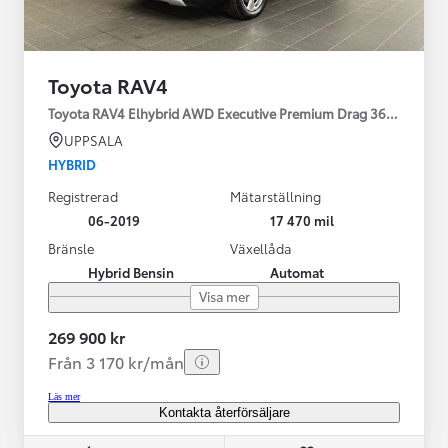
Toyota RAV4
Toyota RAV4 Elhybrid AWD Executive Premium Drag 360-kamera 
UPPSALA
HYBRID
Registrerad
Mätarställning
06-2019
17 470 mil
Bränsle
Växellåda
Hybrid Bensin
Automat
Visa mer
269 900 kr
Från 3 170 kr/mån
Läs mer
Kontakta återförsäljare