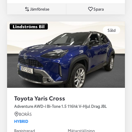
Jämförelse
Spara
Såld
Toyota Yaris Cross
Adventure AWD-i Bi-Tone 1.5 116hk V-Hjul Drag JBL
BORÅS
HYBRID
Registrerad
Mätarställning