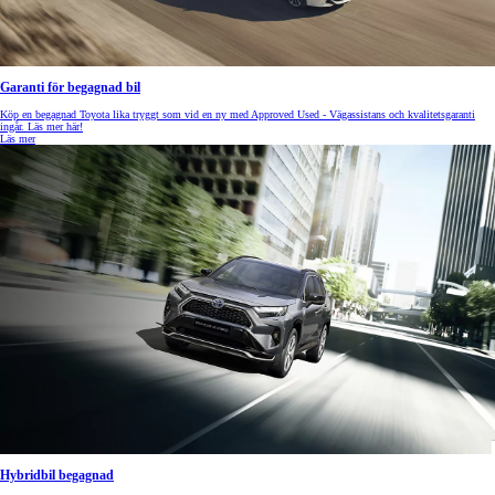
Garanti för begagnad bil
Köp en begagnad Toyota lika tryggt som vid en ny med Approved Used - Vägassistans och kvalitetsgaranti
ingår. Läs mer här!
Läs mer
Hybridbil begagnad