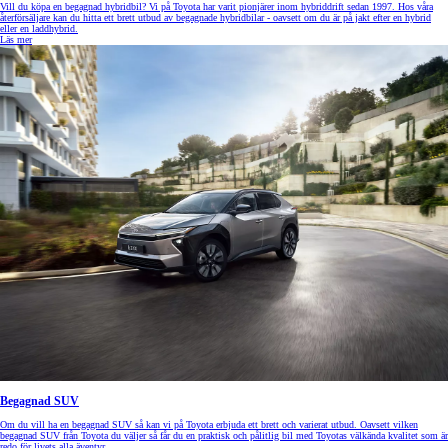
Vill du köpa en begagnad hybridbil? Vi på Toyota har varit pionjärer inom hybriddrift sedan 1997. Hos våra
återförsäljare kan du hitta ett brett utbud av begagnade hybridbilar - oavsett om du är på jakt efter en hybrid
eller en laddhybrid.
Läs mer
Begagnad SUV
Om du vill ha en begagnad SUV så kan vi på Toyota erbjuda ett brett och varierat utbud. Oavsett vilken
begagnad SUV från Toyota du väljer så får du en praktisk och pålitlig bil med Toyotas välkända kvalitet som är
redo för livets alla äventyr.