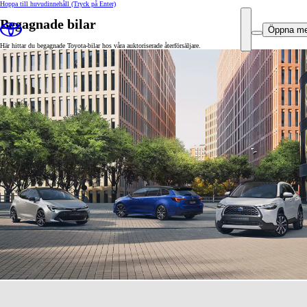
Hoppa till huvudinnehåll
(Tryck på Enter)
Begagnade bilar
Öppna m
Här hittar du begagnade Toyota-bilar hos våra auktoriserade återförsäljare.