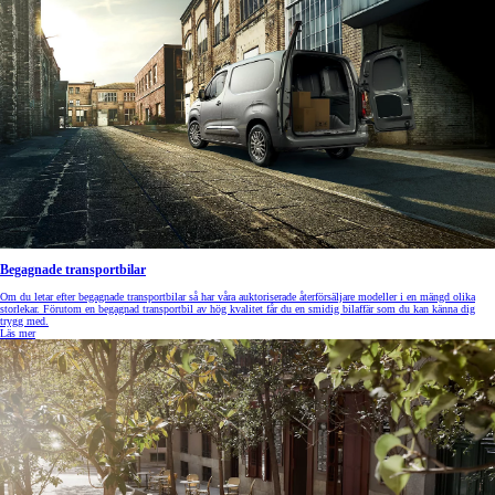
Begagnade transportbilar
Om du letar efter begagnade transportbilar så har våra auktoriserade återförsäljare modeller i en mängd olika
storlekar. Förutom en begagnad transportbil av hög kvalitet får du en smidig bilaffär som du kan känna dig
trygg med.
Läs mer