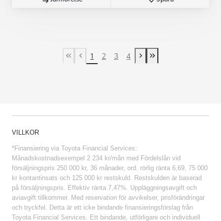
1
2
3
4
First Page
Previous page
Next page
Last Page
VILLKOR
*Finansiering via Toyota Financial Services:
Månadskostnadsexempel 2 234 kr/mån med Fördelslån vid
försäljningspris 250 000 kr, 36 månader, ord. rörlig ränta 6,69, 75 000
kr kontantinsats och 125 000 kr restskuld. Restskulden är baserad
på försäljningspris. Effektiv ränta 7,47%. Uppläggningsavgift och
aviavgift tillkommer. Med reservation för avvikelser, prisförändringar
och tryckfel. Detta är ett icke bindande finansieringsförslag från
Toyota Financial Services. Ett bindande, utförligare och individuell