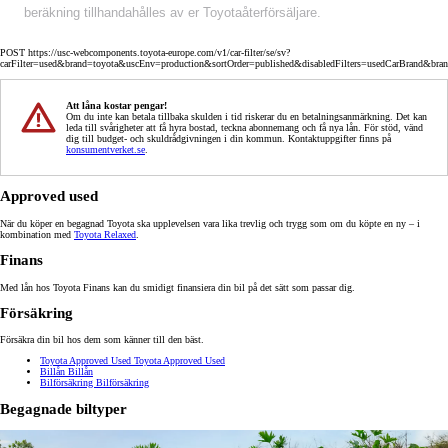
beräkning tillhandahålles av er Toyotaåterförsäljare.
POST https://usc-webcomponents.toyota-europe.com/v1/car-filter/se/sv?
carFilter=used&brand=toyota&uscEnv=production&sortOrder=published&disabledFilters=usedCarBrand&bra
Att låna kostar pengar!
Om du inte kan betala tillbaka skulden i tid riskerar du en betalningsanmärkning. Det kan
leda till svårigheter att få hyra bostad, teckna abonnemang och få nya lån. För stöd, vänd
dig till budget- och skuldrådgivningen i din kommun. Kontaktuppgifter finns på
konsumentverket.se
.
Approved used
När du köper en begagnad Toyota ska upplevelsen vara lika trevlig och trygg som om du köpte en ny – i
kombination med
Toyota Relaxed
.
Finans
Med lån hos Toyota Finans kan du smidigt finansiera din bil på det sätt som passar dig.
Försäkring
Försäkra din bil hos dem som känner till den bäst.
Toyota Approved Used
Toyota Approved Used
Billån
Billån
Bilförsäkring
Bilförsäkring
Begagnade biltyper