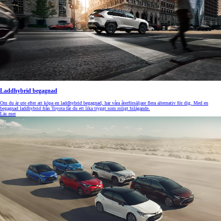
Laddhybrid begagnad
Om du är ute efter att köpa en laddhybrid begagnad, har våra återförsäljare flera alternativ för dig. Med en
begagnad laddhybrid från Toyota får du ett lika tryggt som roligt bilägande.
Läs mer