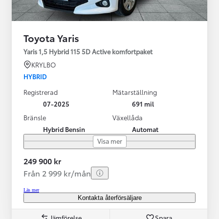
Toyota Yaris
Yaris 1,5 Hybrid 115 5D Active komfortpaket
KRYLBO
HYBRID
Registrerad
Mätarställning
07-2025
691 mil
Bränsle
Växellåda
Hybrid Bensin
Automat
Visa mer
249 900 kr
Från 2 999 kr/mån
Läs mer
Kontakta återförsäljare
Jämförelse
Spara