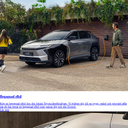
Begagnad elbil
Köp en begagnad elbil hos din lokala Toyota-återförsäljare. Vi hjälper dig till en trygg, enkel och prisvärd affär
när du har hittat en begagnad elbil som passar dig och din livsstil.
Läs mer