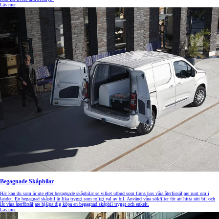
Läs mer
Begagnade Skåpbilar
Här kan du som är ute efter begagnade skåpbilar se vilket utbud som finns hos våra återförsäljare runt om i
landet. En begagnad skåpbil är lika tryggt som roligt val av bil. Använd våra sökfilter för att hitta rätt bil och
låt våra återförsäljare hjälpa dig köpa en begagnad skåpbil tryggt och enkelt.
Läs mer