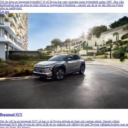
Vill du köpa en begagnad hybridbil? Vi på Toyota har varit pionjärer inom hybriddrift sedan 1997. Hos våra
återförsäljare kan du hitta ett brett utbud av begagnade hybridbilar - oavsett om du är på jakt efter en hybrid
eller en laddhybrid.
Läs mer
Begagnad SUV
Om du vill ha en begagnad SUV så kan vi på Toyota erbjuda ett brett och varierat utbud. Oavsett vilken
begagnad SUV från Toyota du väljer så får du en praktisk och pålitlig bil med Toyotas välkända kvalitet som är
redo för livets alla äventyr.