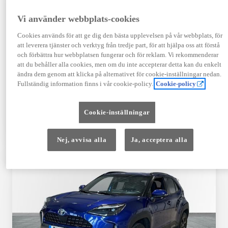
Registrerad
Mätarställning
09-2023
14 650 mil
Vi använder webbplats-cookies
Bränsle
Växellåda
Cookies används för att ge dig den bästa upplevelsen på vår webbplats, för
Hybrid Bensin
Automat
att leverera tjänster och verktyg från tredje part, för att hjälpa oss att förstå
Visa mer
och förbättra hur webbplatsen fungerar och för reklam. Vi rekommenderar
att du behåller alla cookies, men om du inte accepterar detta kan du enkelt
409 900 kr
ändra dem genom att klicka på alternativet för cookie-inställningar nedan.
Från 4 920 kr/mån
Fullständig information finns i vår cookie-policy.
Cookie-policy
Läs mer
Kontakta återförsäljare
Cookie-inställningar
Jämförelse
Spara
Nej, avvisa alla
Ja, acceptera alla