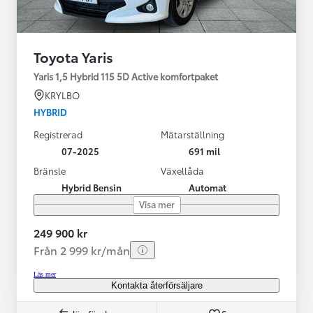
Toyota Yaris
Yaris 1,5 Hybrid 115 5D Active komfortpaket
KRYLBO
HYBRID
Registrerad
Mätarställning
07-2025
691 mil
Bränsle
Växellåda
Hybrid Bensin
Automat
Visa mer
249 900 kr
Från 2 999 kr/mån
Läs mer
Kontakta återförsäljare