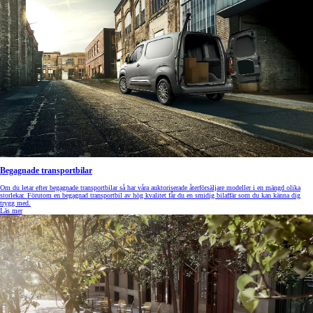
Begagnade transportbilar
Om du letar efter begagnade transportbilar så har våra auktoriserade återförsäljare modeller i en mängd olika
storlekar. Förutom en begagnad transportbil av hög kvalitet får du en smidig bilaffär som du kan känna dig
trygg med.
Läs mer