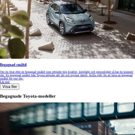
Begagnad småbil
Om du letar efter en begagnad småbil som erbjuder hög kvalitet, körglädje och personlighet så har du kommit
rätt. En begagnad småbil från Toyota erbjuder allt det och mycket därtill. Kolla själv för att hitta en begagnad
småbil för just dig.
Läs mer
Visa fler
Begagnade Toyota-modeller