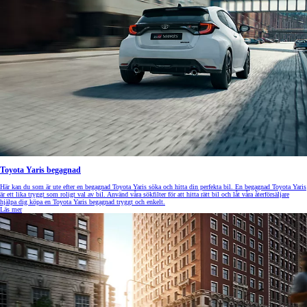
Toyota Yaris begagnad
Här kan du som är ute efter en begagnad Toyota Yaris söka och hitta din perfekta bil. En begagnad Toyota Yaris
är ett lika tryggt som roligt val av bil. Använd våra sökfilter för att hitta rätt bil och låt våra återförsäljare
hjälpa dig köpa en Toyota Yaris begagnad tryggt och enkelt.
Läs mer