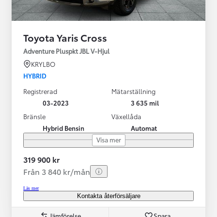
Toyota Yaris Cross
Adventure Pluspkt JBL V-Hjul
KRYLBO
HYBRID
Registrerad
Mätarställning
03-2023
3 635 mil
Bränsle
Växellåda
Hybrid Bensin
Automat
Visa mer
319 900 kr
Från 3 840 kr/mån
Läs mer
Kontakta återförsäljare
Jämförelse
Spara