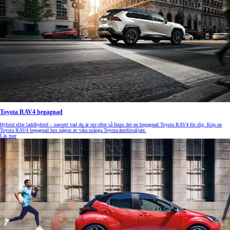
Toyota RAV4 begagnad
Hybrid eller laddhybrid – oavsett vad du är ute efter så finns det en begagnad Toyota RAV4 för dig. Köp en
Toyota RAV4 begagnad hos någon av våra många Toyota-återförsäljare.
Läs mer