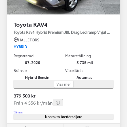
Toyota RAV4
Toyota Rav4 Hybrid Premium JBL Drag Led ramp Vhjul motorv
HÄLLEFORS
HYBRID
Registrerad
Mätarställning
07-2020
5 735 mil
Bränsle
Växellåda
Hybrid Bensin
Automat
Visa mer
379 500 kr
Från 4 556 kr/mån
Läs mer
Kontakta återförsäljare