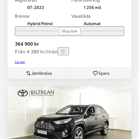
07-2023
1 256 mil
Bränsle
Växellåda
Hybrid Petrol
Automat
Visa mer
364 900 kr
Från 4 380 kr/mån
Läs mer
Jämförelse
Spara