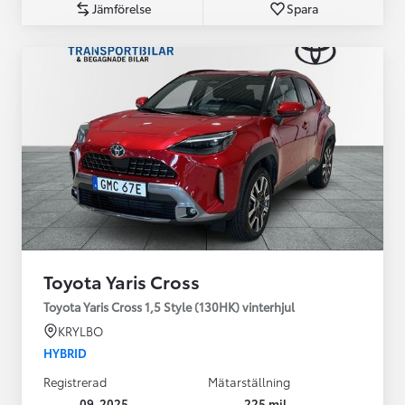
Jämförelse
Spara
Toyota Yaris Cross
Toyota Yaris Cross 1,5 Style (130HK) vinterhjul
KRYLBO
HYBRID
Registrerad
Mätarställning
09-2025
225 mil