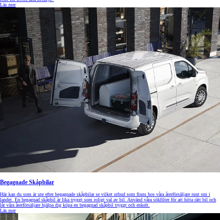
Läs mer
Begagnade Skåpbilar
Här kan du som är ute efter begagnade skåpbilar se vilket utbud som finns hos våra återförsäljare runt om i
landet. En begagnad skåpbil är lika tryggt som roligt val av bil. Använd våra sökfilter för att hitta rätt bil och
låt våra återförsäljare hjälpa dig köpa en begagnad skåpbil tryggt och enkelt.
Läs mer