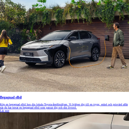
Begagnad elbil
Köp en begagnad elbil hos din lokala Toyota-återförsäljare. Vi hjälper dig till en trygg, enkel och prisvärd affär
när du har hittat en begagnad elbil som passar dig och din livsstil.
Läs mer