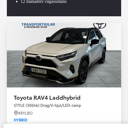
12 månaders vägassistans
Toyota RAV4 Laddhybrid
STYLE (306hk) Drag/V-hjul/LED-ramp
KRYLBO
HYBRID