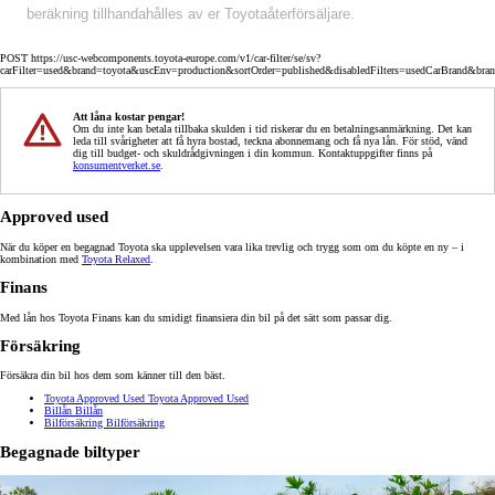
beräkning tillhandahålles av er Toyotaåterförsäljare.
POST https://usc-webcomponents.toyota-europe.com/v1/car-filter/se/sv?
carFilter=used&brand=toyota&uscEnv=production&sortOrder=published&disabledFilters=usedCarBrand&bra
Att låna kostar pengar!
Om du inte kan betala tillbaka skulden i tid riskerar du en betalningsanmärkning. Det kan
leda till svårigheter att få hyra bostad, teckna abonnemang och få nya lån. För stöd, vänd
dig till budget- och skuldrådgivningen i din kommun. Kontaktuppgifter finns på
konsumentverket.se
.
Approved used
När du köper en begagnad Toyota ska upplevelsen vara lika trevlig och trygg som om du köpte en ny – i
kombination med
Toyota Relaxed
.
Finans
Med lån hos Toyota Finans kan du smidigt finansiera din bil på det sätt som passar dig.
Försäkring
Försäkra din bil hos dem som känner till den bäst.
Toyota Approved Used
Toyota Approved Used
Billån
Billån
Bilförsäkring
Bilförsäkring
Begagnade biltyper