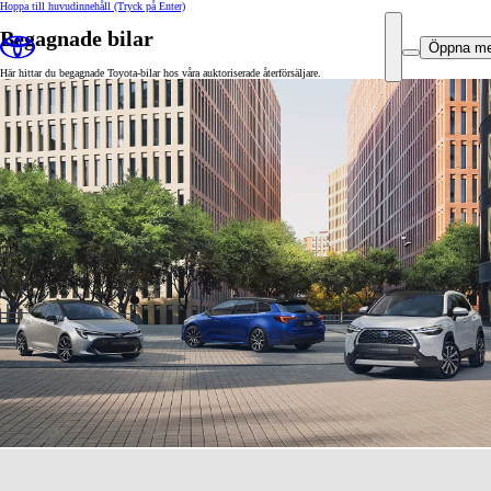
Hoppa till huvudinnehåll
(Tryck på Enter)
Begagnade bilar
Öppna m
Här hittar du begagnade Toyota-bilar hos våra auktoriserade återförsäljare.