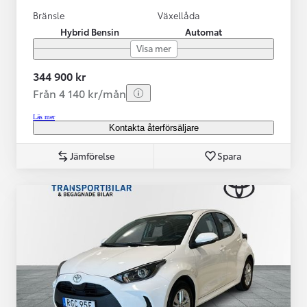
Bränsle
Växellåda
Hybrid Bensin
Automat
Visa mer
344 900 kr
Från 4 140 kr/mån
Läs mer
Kontakta återförsäljare
Jämförelse
Spara