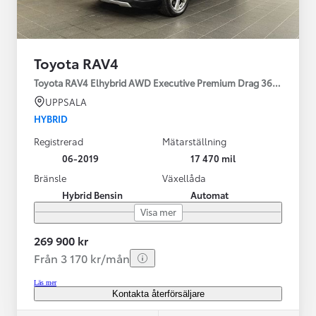
Toyota RAV4
Toyota RAV4 Elhybrid AWD Executive Premium Drag 360-kamera 
UPPSALA
HYBRID
Registrerad
Mätarställning
06-2019
17 470 mil
Bränsle
Växellåda
Hybrid Bensin
Automat
Visa mer
269 900 kr
Från 3 170 kr/mån
Läs mer
Kontakta återförsäljare