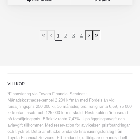
1
2
3
4
First Page
Previous page
Next page
Last Page
VILLKOR
*Finansiering via Toyota Financial Services:
Månadskostnadsexempel 2 234 kr/mån med Fördelslån vid
försäljningspris 250 000 kr, 36 månader, ord. rörlig ränta 6,69, 75 000
kr kontantinsats och 125 000 kr restskuld. Restskulden är baserad
på försäljningspris. Effektiv ränta 7,47%. Uppläggningsavgift och
aviavgift tillkommer. Med reservation för avvikelser, prisförändringar
och tryckfel. Detta är ett icke bindande finansieringsförslag från
Toyota Financial Services. Ett bindande, utförligare och individuell