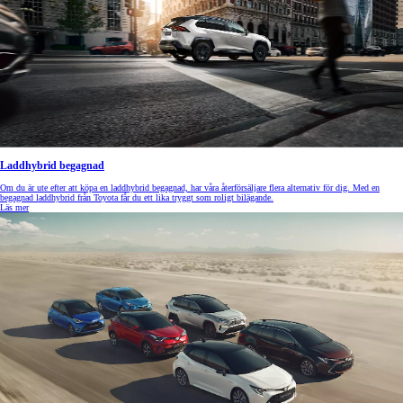
Laddhybrid begagnad
Om du är ute efter att köpa en laddhybrid begagnad, har våra återförsäljare flera alternativ för dig. Med en
begagnad laddhybrid från Toyota får du ett lika tryggt som roligt bilägande.
Läs mer