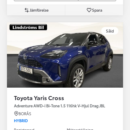
Jämförelse
Spara
Såld
Toyota Yaris Cross
Adventure AWD-i Bi-Tone 1.5 116hk V-Hjul Drag JBL
BORÅS
HYBRID
Registrerad
Mätarställning