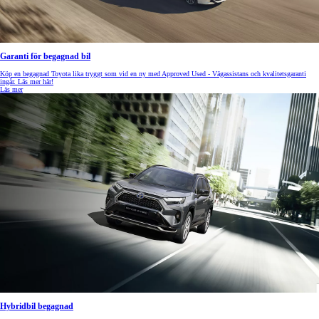
Garanti för begagnad bil
Köp en begagnad Toyota lika tryggt som vid en ny med Approved Used - Vägassistans och kvalitetsgaranti
ingår. Läs mer här!
Läs mer
Hybridbil begagnad