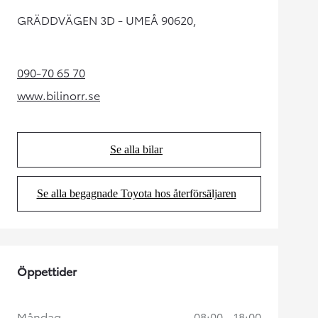
GRÄDDVÄGEN 3D - UMEÅ 90620,
090-70 65 70
(Opens in new tab)
www.bilinorr.se
(Opens in new tab)
Se alla bilar
(Opens in new tab)
Se alla begagnade Toyota hos återförsäljaren
(Opens in new tab)
Öppettider
Måndag
08:00 - 18:00