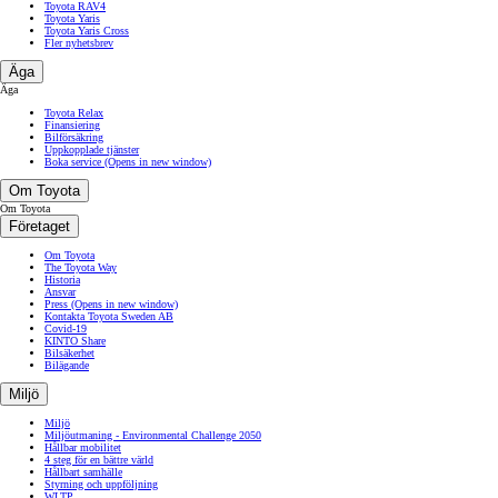
Toyota RAV4
Toyota Yaris
Toyota Yaris Cross
Fler nyhetsbrev
Äga
Äga
Toyota Relax
Finansiering
Bilförsäkring
Uppkopplade tjänster
Boka service
(Opens in new window)
Om Toyota
Om Toyota
Företaget
Om Toyota
The Toyota Way
Historia
Ansvar
Press
(Opens in new window)
Kontakta Toyota Sweden AB
Covid-19
KINTO Share
Bilsäkerhet
Bilägande
Miljö
Miljö
Miljöutmaning - Environmental Challenge 2050
Hållbar mobilitet
4 steg för en bättre värld
Hållbart samhälle
Styrning och uppföljning
WLTP