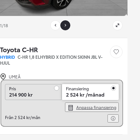
1/18
Toyota C-HR
Save car
HYBRID
C-HR 1,8 ELHYBRID X EDITION SKINN JBL V-
HJUL
UMEÅ
Pris
Pris
Finansiering
214 900 kr
2 524 kr /månad
Anpassa finansiering
Från 2 524 kr/mån