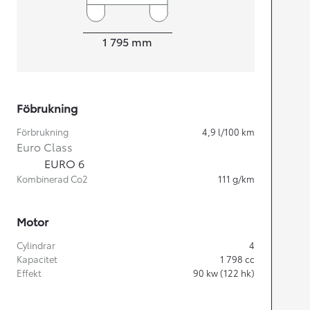
Width
1 795
mm
Föbrukning
Förbrukning
4,9
l/100 km
Euro Class
EURO 6
Kombinerad Co2
111
g/km
Motor
Cylindrar
4
Kapacitet
1 798
cc
Effekt
90
kw (122 hk)