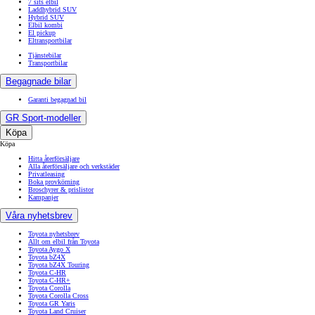
7 sits elbil
Laddhybrid SUV
Hybrid SUV
Elbil kombi
El pickup
Eltransportbilar
Tjänstebilar
Transportbilar
Begagnade bilar
Garanti begagnad bil
GR Sport-modeller
Köpa
Köpa
Hitta återförsäljare
Alla återförsäljare och verkstäder
Privatleasing
Boka provkörning
Broschyrer & prislistor
Kampanjer
Våra nyhetsbrev
Toyota nyhetsbrev
Allt om elbil från Toyota
Toyota Aygo X
Toyota bZ4X
Toyota bZ4X Touring
Toyota C-HR
Toyota C-HR+
Toyota Corolla
Toyota Corolla Cross
Toyota GR Yaris
Toyota Land Cruiser