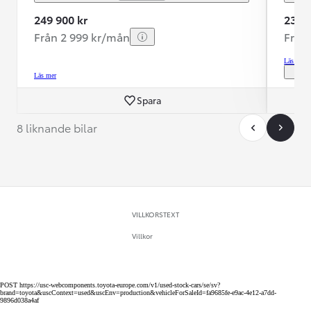
249 900 kr
239 8
Från 2 999 kr/mån
Från
Läs mer
Läs mer
Spara
8 liknande bilar
VILLKORSTEXT
Villkor
POST https://usc-webcomponents.toyota-europe.com/v1/used-stock-cars/se/sv?
brand=toyota&uscContext=used&uscEnv=production&vehicleForSaleId=fa9685fe-e9ac-4e12-a7dd-
9896d038a4af