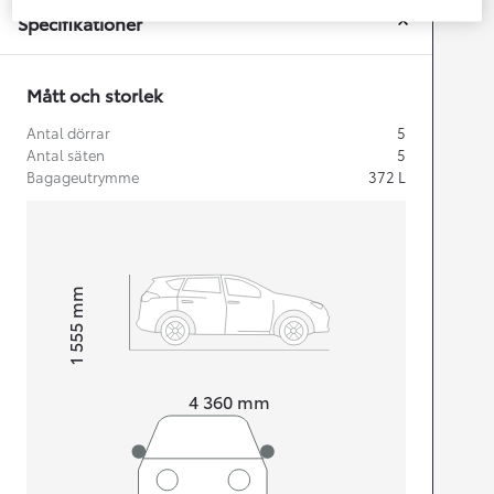
Specifikationer
Mått och storlek
Antal dörrar
5
Antal säten
5
Bagageutrymme
372
L
mm
1 555
Height
Length
4 360
mm