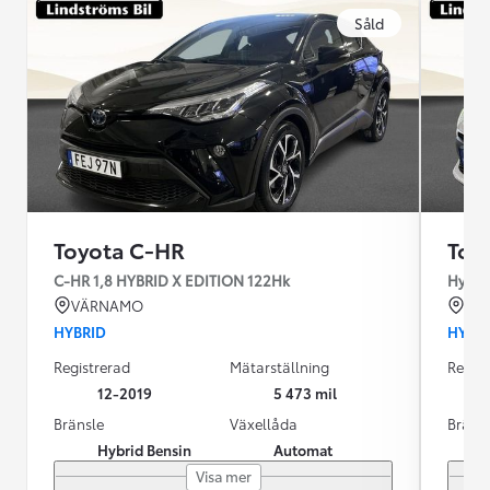
Såld
Toyota C-HR
Toy
C-HR 1,8 HYBRID X EDITION 122Hk
Hybrid
VÄRNAMO
BO
HYBRID
HYBR
Registrerad
Mätarställning
Regist
12-2019
5 473 mil
Bränsle
Växellåda
Bräns
Hybrid Bensin
Automat
Visa mer