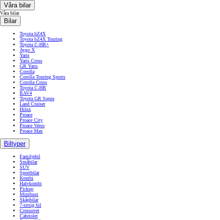
Våra bilar
Våra bilar
Bilar
Toyota bZ4X
Toyota bZ4X Touring
Toyota C-HR+
Aygo X
Yaris
Yaris Cross
GR Yaris
Corolla
Corolla Touring Sports
Corolla Cross
Toyota C-HR
RAV4
Toyota GR Supra
Land Cruiser
Hilux
Proace
Proace City
Proace Verso
Proace Max
Biltyper
Familjebil
Småbilar
SUV
Sportbilar
Kombi
Halvkombi
Pickup
Minibuss
Skåpbilar
7-sitsig bil
Crossover
Cabriolet