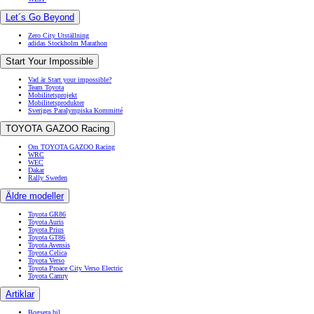
Let´s Go Beyond
Zero City Utställning
adidas Stockholm Marathon
Start Your Impossible
Vad är Start your impossible?
Team Toyota
Mobilitetsprojekt
Mobilitetsprodukter
Sveriges Paralympiska Kommitté
TOYOTA GAZOO Racing
Om TOYOTA GAZOO Racing
WRC
WEC
Dakar
Rally Sweden
Äldre modeller
Toyota GR86
Toyota Auris
Toyota Prius
Toyota GT86
Toyota Avensis
Toyota Celica
Toyota Verso
Toyota Proace City Verso Electric
Toyota Camry
Artiklar
Bogsera bil