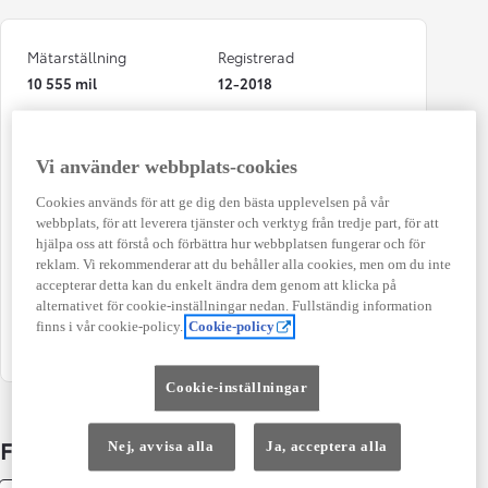
Mätarställning
Registrerad
10 555 mil
12-2018
Bränsle
Typ av bil
Hybrid Bensin
Crossover 5-d
Vi använder webbplats-cookies
Antal dörrar
Växellåda
Cookies används för att ge dig den bästa upplevelsen på vår
5
Automat
webbplats, för att leverera tjänster och verktyg från tredje part, för att
hjälpa oss att förstå och förbättra hur webbplatsen fungerar och för
Effekt
Färg
reklam. Vi rekommenderar att du behåller alla cookies, men om du inte
90 kw (122 hk)
Red Mc
accepterar detta kan du enkelt ändra dem genom att klicka på
alternativet för cookie-inställningar nedan. Fullständig information
Kombinerad Co2
Antal säten
finns i vår cookie-policy.
Cookie-policy
111 g/km
5
Cookie-inställningar
Fakta om bilen
Nej, avvisa alla
Ja, acceptera alla