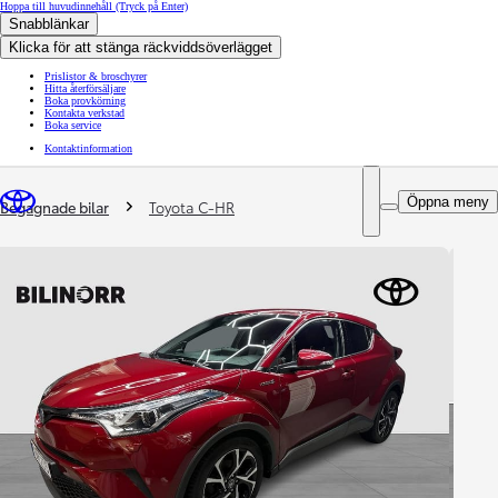
Hoppa till huvudinnehåll
(Tryck på Enter)
Snabblänkar
Klicka för att stänga räckviddsöverlägget
Prislistor & broschyrer
Hitta återförsäljare
Boka provkörning
Kontakta verkstad
Boka service
Kontaktinformation
You are here
:
Öppna meny
Begagnade bilar
Toyota C-HR