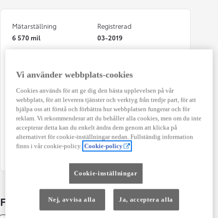
Mätarställning
Registrerad
6 570 mil
03-2019
Bränsle
Typ av bil
Hybrid Bensin
Crossover 5-d
Vi använder webbplats-cookies
Antal dörrar
Växellåda
Cookies används för att ge dig den bästa upplevelsen på vår
5
Automat
webbplats, för att leverera tjänster och verktyg från tredje part, för att
hjälpa oss att förstå och förbättra hur webbplatsen fungerar och för
Effekt
Färg
reklam. Vi rekommenderar att du behåller alla cookies, men om du inte
90 kw (122 hk)
Red Mc
accepterar detta kan du enkelt ändra dem genom att klicka på
alternativet för cookie-inställningar nedan. Fullständig information
Kombinerad Co2
Antal säten
finns i vår cookie-policy.
Cookie-policy
111 g/km
5
Cookie-inställningar
Fakta om bilen
Nej, avvisa alla
Ja, acceptera alla