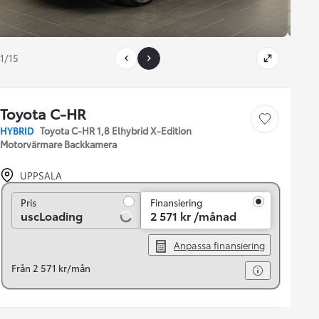
1/15
Toyota C-HR
Save car
HYBRID
Toyota C-HR 1,8 Elhybrid X-Edition
Motorvärmare Backkamera
UPPSALA
Pris
Pris
Finansiering
uscLoading
2 571 kr /månad
Anpassa finansiering
Från 2 571 kr/mån