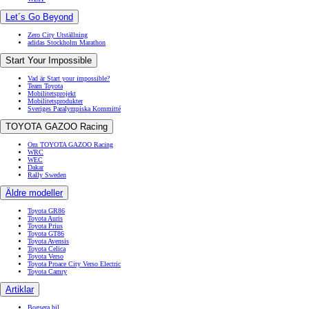
Let´s Go Beyond
Zero City Utställning
adidas Stockholm Marathon
Start Your Impossible
Vad är Start your impossible?
Team Toyota
Mobilitetsprojekt
Mobilitetsprodukter
Sveriges Paralympiska Kommitté
TOYOTA GAZOO Racing
Om TOYOTA GAZOO Racing
WRC
WEC
Dakar
Rally Sweden
Äldre modeller
Toyota GR86
Toyota Auris
Toyota Prius
Toyota GT86
Toyota Avensis
Toyota Celica
Toyota Verso
Toyota Proace City Verso Electric
Toyota Camry
Artiklar
Bogsera bil