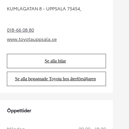
KUMLAGATAN 8 - UPPSALA 75454,
018-66 08 80
(Opens in new tab)
www.toyotauppsala.se
(Opens in new tab)
Se alla bilar
(Opens in new tab)
Se alla begagnade Toyota hos återförsäljaren
(Opens in new tab)
Öppettider
Måndag
09:00 - 18:00