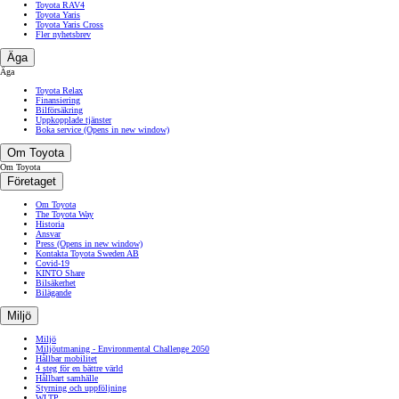
Toyota RAV4
Toyota Yaris
Toyota Yaris Cross
Fler nyhetsbrev
Äga
Äga
Toyota Relax
Finansiering
Bilförsäkring
Uppkopplade tjänster
Boka service
(Opens in new window)
Om Toyota
Om Toyota
Företaget
Om Toyota
The Toyota Way
Historia
Ansvar
Press
(Opens in new window)
Kontakta Toyota Sweden AB
Covid-19
KINTO Share
Bilsäkerhet
Bilägande
Miljö
Miljö
Miljöutmaning - Environmental Challenge 2050
Hållbar mobilitet
4 steg för en bättre värld
Hållbart samhälle
Styrning och uppföljning
WLTP