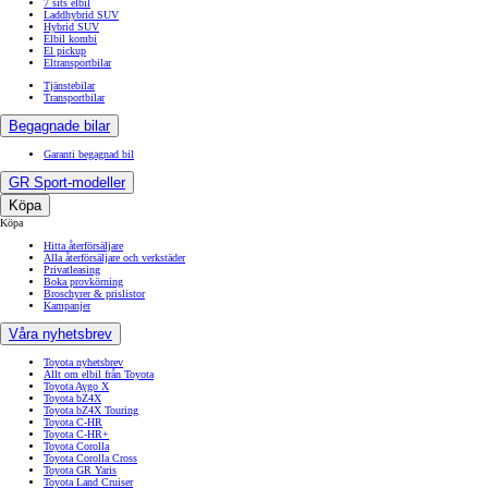
7 sits elbil
Laddhybrid SUV
Hybrid SUV
Elbil kombi
El pickup
Eltransportbilar
Tjänstebilar
Transportbilar
Begagnade bilar
Garanti begagnad bil
GR Sport-modeller
Köpa
Köpa
Hitta återförsäljare
Alla återförsäljare och verkstäder
Privatleasing
Boka provkörning
Broschyrer & prislistor
Kampanjer
Våra nyhetsbrev
Toyota nyhetsbrev
Allt om elbil från Toyota
Toyota Aygo X
Toyota bZ4X
Toyota bZ4X Touring
Toyota C-HR
Toyota C-HR+
Toyota Corolla
Toyota Corolla Cross
Toyota GR Yaris
Toyota Land Cruiser