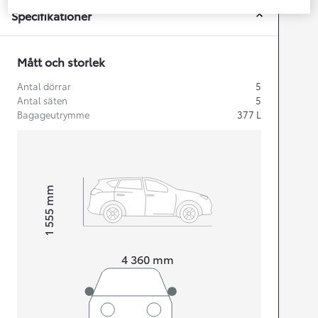
Specifikationer
Mått och storlek
Antal dörrar
5
Antal säten
5
Bagageutrymme
377
L
mm
1 555
Height
Length
4 360
mm