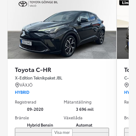
Toyota C-HR
Toy
X-Edition Teknikpaket JBL
C-HR 
VÄXJÖ
VÄ
HYBRID
HYBR
Registrerad
Mätarställning
Regist
09-2020
3 696 mil
Bränsle
Växellåda
Bräns
Hybrid Bensin
Automat
Visa mer