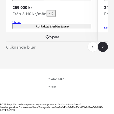
259 000 kr
249 9
Från 3 110 kr/mån
Från
Läs mer
Kontakta återförsäljare
Läs mer
Spara
8 liknande bilar
VILLKORSTEXT
Villkor
POST https://usc-webcomponents.toyota-europe.com/v1/used-stock-cars/se/sv?
brand=toyota&uscContext=used&uscEnv=production&vehicleForSaleId=d9a1609f-2c1b-4748-8340-
fb8748842619