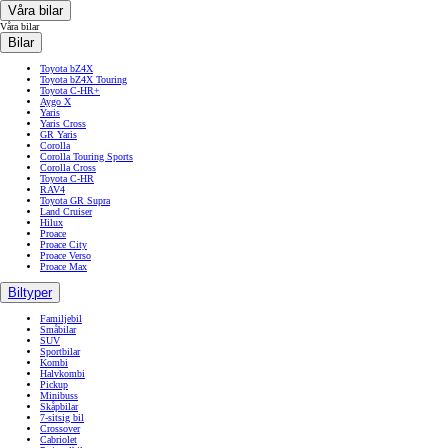
Våra bilar
Våra bilar
Bilar
Toyota bZ4X
Toyota bZ4X Touring
Toyota C-HR+
Aygo X
Yaris
Yaris Cross
GR Yaris
Corolla
Corolla Touring Sports
Corolla Cross
Toyota C-HR
RAV4
Toyota GR Supra
Land Cruiser
Hilux
Proace
Proace City
Proace Verso
Proace Max
Biltyper
Familjebil
Småbilar
SUV
Sportbilar
Kombi
Halvkombi
Pickup
Minibuss
Skåpbilar
7-sitsig bil
Crossover
Cabriolet