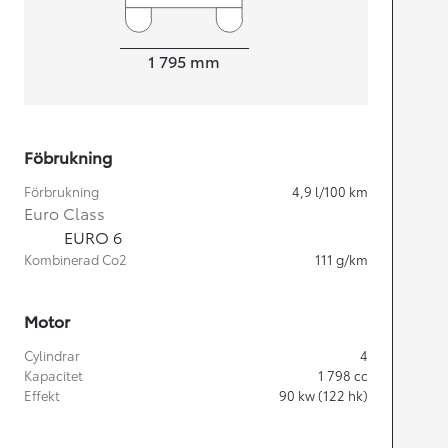
Width
1 795
mm
Föbrukning
Förbrukning
4,9
l/100 km
Euro Class
EURO 6
Kombinerad Co2
111
g/km
Motor
Cylindrar
4
Kapacitet
1 798
cc
Effekt
90
kw (122 hk)