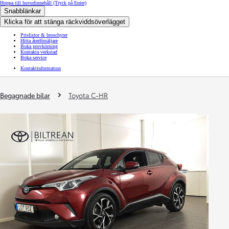
Hoppa till huvudinnehåll
(Tryck på Enter)
Snabblänkar
Klicka för att stänga räckviddsöverlägget
Prislistor & broschyrer
Hitta återförsäljare
Boka provkörning
Kontakta verkstad
Boka service
Kontaktinformation
You are here
:
Begagnade bilar
Toyota C-HR