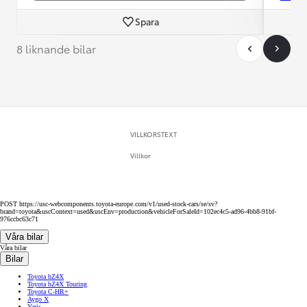
Spara
8 liknande bilar
VILLKORSTEXT
Villkor
POST https://usc-webcomponents.toyota-europe.com/v1/used-stock-cars/se/sv?
brand=toyota&uscContext=used&uscEnv=production&vehicleForSaleId=102ec4c5-ad96-4bb8-91bf-
976ccbc63c71
Våra bilar
Våra bilar
Bilar
Toyota bZ4X
Toyota bZ4X Touring
Toyota C-HR+
Aygo X
Yaris