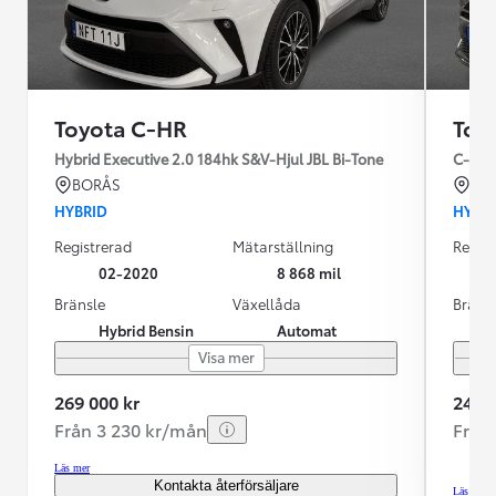
Toyota C-HR
Toy
Hybrid Executive 2.0 184hk S&V-Hjul JBL Bi-Tone
C-HR 
BORÅS
VÄ
HYBRID
HYBR
Registrerad
Mätarställning
Regist
02-2020
8 868 mil
Bränsle
Växellåda
Bräns
Hybrid Bensin
Automat
Visa mer
269 000 kr
249 9
Från 3 230 kr/mån
Från
Läs mer
Kontakta återförsäljare
Läs mer