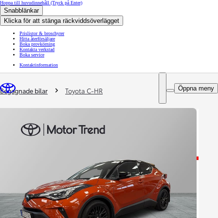
Hoppa till huvudinnehåll
(Tryck på Enter)
Snabblänkar
Klicka för att stänga räckviddsöverlägget
Prislistor & broschyrer
Hitta återförsäljare
Boka provkörning
Kontakta verkstad
Boka service
Kontaktinformation
You are here
:
Öppna meny
Begagnade bilar
Toyota C-HR