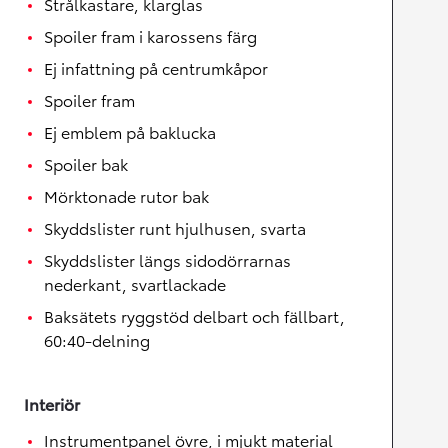
Strålkastare, klarglas
Spoiler fram i karossens färg
Ej infattning på centrumkåpor
Spoiler fram
Ej emblem på baklucka
Spoiler bak
Mörktonade rutor bak
Skyddslister runt hjulhusen, svarta
Skyddslister längs sidodörrarnas
nederkant, svartlackade
Baksätets ryggstöd delbart och fällbart,
60:40-delning
Interiör
Instrumentpanel övre, i mjukt material