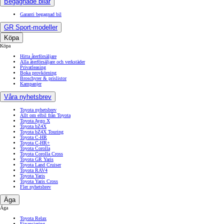
Begagnade bilar
Garanti begagnad bil
GR Sport-modeller
Köpa
Köpa
Hitta återförsäljare
Alla återförsäljare och verkstäder
Privatleasing
Boka provkörning
Broschyrer & prislistor
Kampanjer
Våra nyhetsbrev
Toyota nyhetsbrev
Allt om elbil från Toyota
Toyota Aygo X
Toyota bZ4X
Toyota bZ4X Touring
Toyota C-HR
Toyota C-HR+
Toyota Corolla
Toyota Corolla Cross
Toyota GR Yaris
Toyota Land Cruiser
Toyota RAV4
Toyota Yaris
Toyota Yaris Cross
Fler nyhetsbrev
Äga
Äga
Toyota Relax
Finansiering