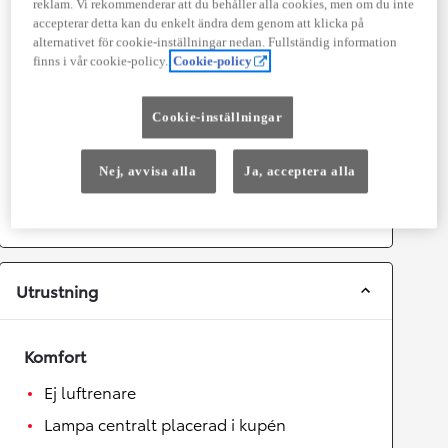
reklam. Vi rekommenderar att du behåller alla cookies, men om du inte
accepterar detta kan du enkelt ändra dem genom att klicka på
Prestanda
alternativet för cookie-inställningar nedan. Fullständig information
finns i vår cookie-policy.
Cookie-policy
Topphastighet
180
km/h
Acceleration 0-100km/h
8,2
sekunder
Cookie-inställningar
Växellåda
Nej, avvisa alla
Ja, acceptera alla
Drivhjul
Framhjulsdrift
Växellåda
Automat
Utrustning
Komfort
Ej luftrenare
Lampa centralt placerad i kupén