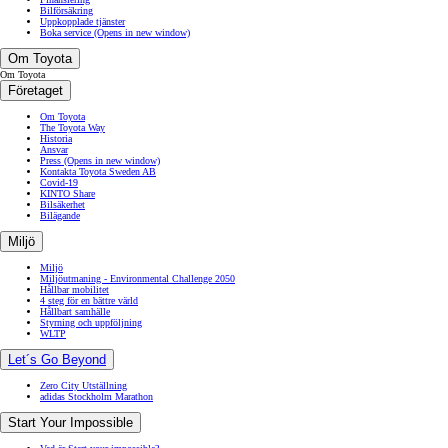
Bilförsäkring
Uppkopplade tjänster
Boka service
(Opens in new window)
Om Toyota
Om Toyota
Företaget
Om Toyota
The Toyota Way
Historia
Ansvar
Press
(Opens in new window)
Kontakta Toyota Sweden AB
Covid-19
KINTO Share
Bilsäkerhet
Bilägande
Miljö
Miljö
Miljöutmaning - Environmental Challenge 2050
Hållbar mobilitet
4 steg för en bättre värld
Hållbart samhälle
Styrning och uppföljning
WLTP
Let´s Go Beyond
Zero City Utställning
adidas Stockholm Marathon
Start Your Impossible