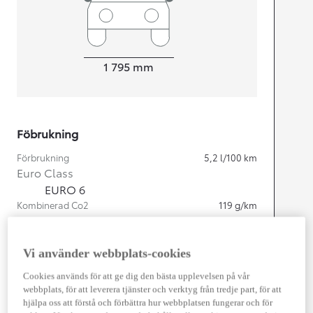
Width
1 795
mm
Föbrukning
Förbrukning
5,2
l/100 km
Euro Class
EURO 6
Kombinerad Co2
119
g/km
Motor
Vi använder webbplats-cookies
Cylindrar
4
Cookies används för att ge dig den bästa upplevelsen på vår
Kapacitet
1 987
cc
webbplats, för att leverera tjänster och verktyg från tredje part, för att
Effekt
135
kw (184 hk)
hjälpa oss att förstå och förbättra hur webbplatsen fungerar och för