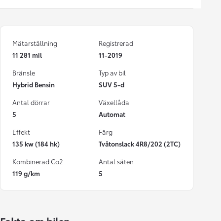
Mätarställning
Registrerad
11 281 mil
11-2019
Bränsle
Typ av bil
Hybrid Bensin
SUV 5-d
Antal dörrar
Växellåda
5
Automat
Effekt
Färg
135 kw (184 hk)
Tvåtonslack 4R8/202 (2TC)
Kombinerad Co2
Antal säten
119 g/km
5