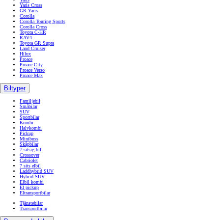
Yaris Cross
GR Yaris
Corolla
Corolla Touring Sports
Corolla Cross
Toyota C-HR
RAV4
Toyota GR Supra
Land Cruiser
Hilux
Proace
Proace City
Proace Verso
Proace Max
Biltyper
Familjebil
Småbilar
SUV
Sportbilar
Kombi
Halvkombi
Pickup
Minibuss
Skåpbilar
7-sitsig bil
Crossover
Cabriolet
7 sits elbil
Laddhybrid SUV
Hybrid SUV
Elbil kombi
El pickup
Eltransportbilar
Tjänstebilar
Transportbilar