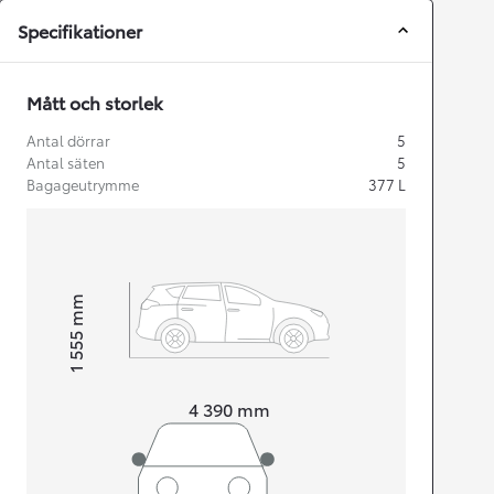
Specifikationer
Mått och storlek
Antal dörrar
5
Antal säten
5
Bagageutrymme
377
L
mm
1 555
Height
Length
4 390
mm