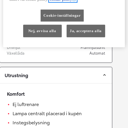
Prestanda
Topphastighet
170
km/h
Cookie-inställningar
Acceleration 0-100km/h
11
sekunder
Nej, avvisa alla
Ja, acceptera alla
Växellåda
Drivhjul
Framhjulsdrift
Växellåda
Automat
Utrustning
Komfort
Ej luftrenare
Lampa centralt placerad i kupén
Instegsbelysning