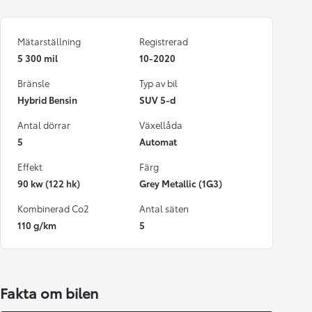
Mätarställning
Registrerad
5 300 mil
10-2020
Bränsle
Typ av bil
Hybrid Bensin
SUV 5-d
Antal dörrar
Växellåda
5
Automat
Effekt
Färg
90 kw (122 hk)
Grey Metallic (1G3)
Kombinerad Co2
Antal säten
110 g/km
5
Fakta om bilen