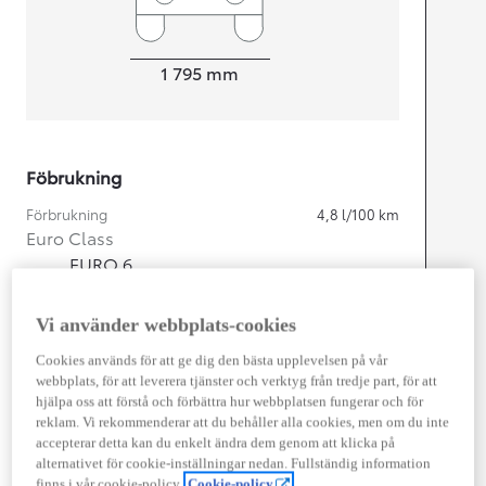
Width
1 795
mm
Föbrukning
Förbrukning
4,8
l/100 km
Euro Class
EURO 6
Kombinerad Co2
110
g/km
Vi använder webbplats-cookies
Motor
Cookies används för att ge dig den bästa upplevelsen på vår
webbplats, för att leverera tjänster och verktyg från tredje part, för att
Cylindrar
4
hjälpa oss att förstå och förbättra hur webbplatsen fungerar och för
Kapacitet
1 798
cc
reklam. Vi rekommenderar att du behåller alla cookies, men om du inte
Effekt
90
kw (122 hk)
accepterar detta kan du enkelt ändra dem genom att klicka på
alternativet för cookie-inställningar nedan. Fullständig information
finns i vår cookie-policy.
Cookie-policy