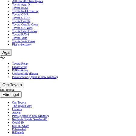
Allt om elbil från Toyota
Toyota Aygo X
Toyota bZ4X
Toyota bZ4X Touring
Toyota C-HR
Toyota C-HR+
Toyota Corolla
Toyota Corolla Cross
Toyota GR Yaris
Toyota Land Cruiser
Toyota RAV4
Toyota Yaris
Toyota Yaris Cross
Fler nyhetsbrev
Äga
Äga
Toyota Relax
Finansiering
Bilförsäkring
Uppkopplade tjänster
Boka service
(Opens in new window)
Om Toyota
Om Toyota
Företaget
Om Toyota
The Toyota Way
Historia
Ansvar
Press
(Opens in new window)
Kontakta Toyota Sweden AB
Covid-19
KINTO Share
Bilsäkerhet
Bilägande