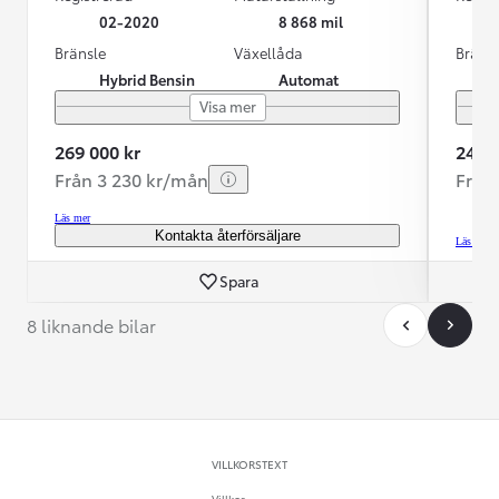
02-2020
8 868 mil
Bränsle
Växellåda
Bräns
Hybrid Bensin
Automat
Visa mer
269 000 kr
249 9
Från 3 230 kr/mån
Från
Läs mer
Kontakta återförsäljare
Läs mer
Spara
8 liknande bilar
VILLKORSTEXT
Villkor