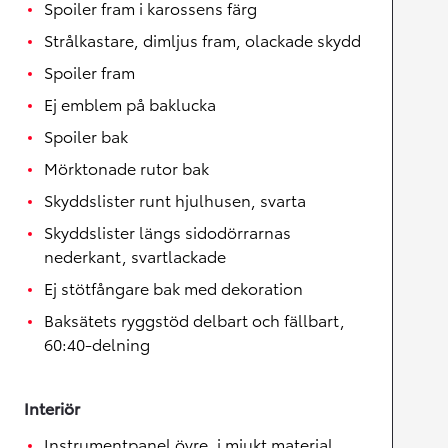
Spoiler fram i karossens färg
Strålkastare, dimljus fram, olackade skydd
Spoiler fram
Ej emblem på baklucka
Spoiler bak
Mörktonade rutor bak
Skyddslister runt hjulhusen, svarta
Skyddslister längs sidodörrarnas
nederkant, svartlackade
Ej stötfångare bak med dekoration
Baksätets ryggstöd delbart och fällbart,
60:40-delning
Interiör
Instrumentpanel övre, i mjukt material