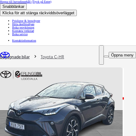
Hoppa till huvudinnehåll
(Tryck på Enter)
Snabblänkar
Klicka för att stänga räckviddsöverlägget
Prislistor & broschyrer
Hitta återförsäljare
Boka provkörning
Kontakta verkstad
Boka service
Kontaktinformation
You are here
:
Öppna meny
Begagnade bilar
Toyota C-HR