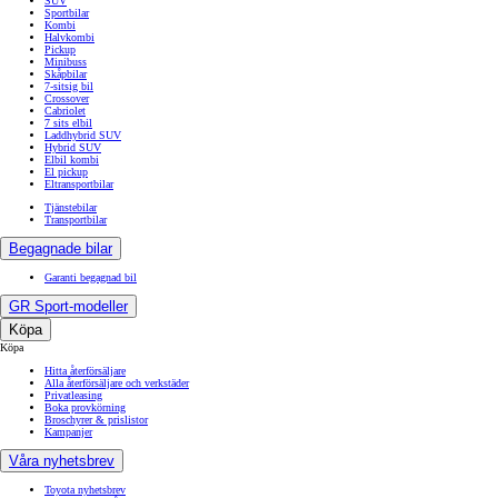
SUV
Sportbilar
Kombi
Halvkombi
Pickup
Minibuss
Skåpbilar
7-sitsig bil
Crossover
Cabriolet
7 sits elbil
Laddhybrid SUV
Hybrid SUV
Elbil kombi
El pickup
Eltransportbilar
Tjänstebilar
Transportbilar
Begagnade bilar
Garanti begagnad bil
GR Sport-modeller
Köpa
Köpa
Hitta återförsäljare
Alla återförsäljare och verkstäder
Privatleasing
Boka provkörning
Broschyrer & prislistor
Kampanjer
Våra nyhetsbrev
Toyota nyhetsbrev