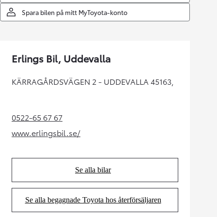
Spara bilen på mitt MyToyota-konto
Erlings Bil, Uddevalla
KÄRRAGÅRDSVÄGEN 2 - UDDEVALLA 45163,
0522-65 67 67
(Opens in new tab)
www.erlingsbil.se/
(Opens in new tab)
Se alla bilar
(Opens in new tab)
Se alla begagnade Toyota hos återförsäljaren
(Opens in new tab)