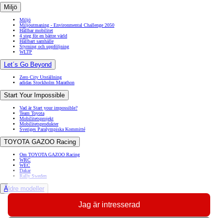
Miljö
Miljö
Miljöutmaning - Environmental Challenge 2050
Hållbar mobilitet
4 steg för en bättre värld
Hållbart samhälle
Styrning och uppföljning
WLTP
Let´s Go Beyond
Zero City Utställning
adidas Stockholm Marathon
Start Your Impossible
Vad är Start your impossible?
Team Toyota
Mobilitetsprojekt
Mobilitetsprodukter
Sveriges Paralympiska Kommitté
TOYOTA GAZOO Racing
Om TOYOTA GAZOO Racing
WRC
WEC
Dakar
Rally Sweden
Äldre modeller
Toyota GR86
Jag är intresserad
Toyota Auris
Toyota Prius
Toyota GT86