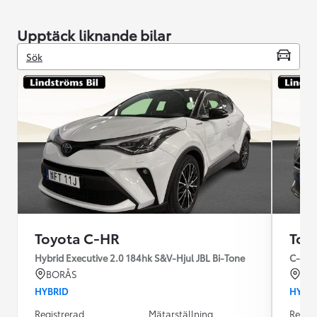
Upptäck liknande bilar
Sök
Toyota C-HR
Toy
Hybrid Executive 2.0 184hk S&V-Hjul JBL Bi-Tone
C-HR 
BORÅS
VÄ
HYBRID
HYBR
Registrerad
Mätarställning
Regist