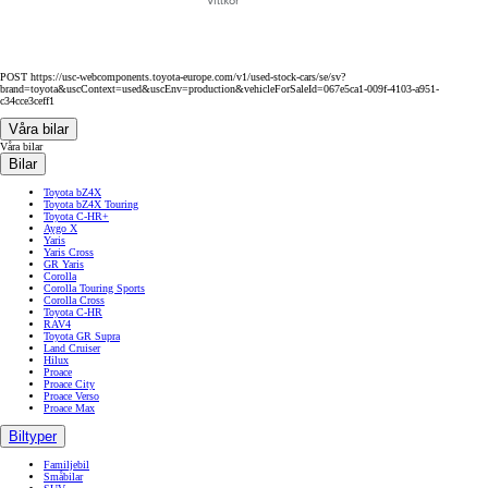
POST https://usc-webcomponents.toyota-europe.com/v1/used-stock-cars/se/sv?
brand=toyota&uscContext=used&uscEnv=production&vehicleForSaleId=067e5ca1-009f-4103-a951-
c34cce3ceff1
Våra bilar
Våra bilar
Bilar
Toyota bZ4X
Toyota bZ4X Touring
Toyota C-HR+
Aygo X
Yaris
Yaris Cross
GR Yaris
Corolla
Corolla Touring Sports
Corolla Cross
Toyota C-HR
RAV4
Toyota GR Supra
Land Cruiser
Hilux
Proace
Proace City
Proace Verso
Proace Max
Biltyper
Familjebil
Småbilar