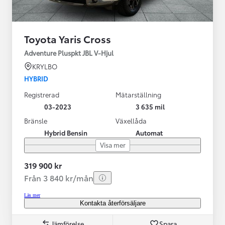
Toyota Yaris Cross
Adventure Pluspkt JBL V-Hjul
KRYLBO
HYBRID
Registrerad
Mätarställning
03-2023
3 635 mil
Bränsle
Växellåda
Hybrid Bensin
Automat
Visa mer
319 900 kr
Från 3 840 kr/mån
Läs mer
Kontakta återförsäljare
Jämförelse
Spara