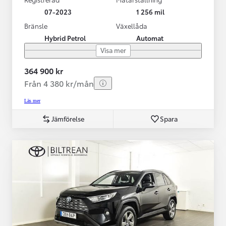
07-2023
1 256 mil
Bränsle
Växellåda
Hybrid Petrol
Automat
Visa mer
364 900 kr
Från 4 380 kr/mån
Läs mer
Jämförelse
Spara