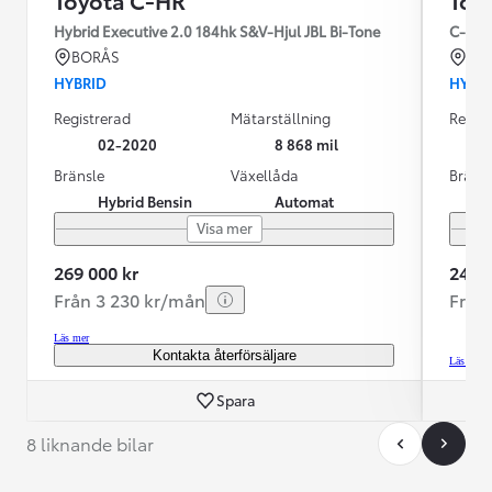
Toyota C-HR
Toy
Hybrid Executive 2.0 184hk S&V-Hjul JBL Bi-Tone
C-HR 
BORÅS
VÄ
HYBRID
HYBR
Registrerad
Mätarställning
Regist
02-2020
8 868 mil
Bränsle
Växellåda
Bräns
Hybrid Bensin
Automat
Visa mer
269 000 kr
249 9
Från 3 230 kr/mån
Från
Läs mer
Kontakta återförsäljare
Läs mer
Spara
8 liknande bilar