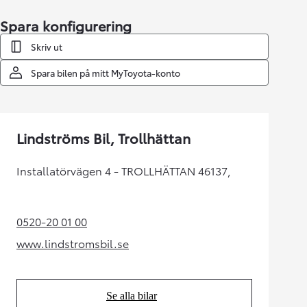
Spara konfigurering
Skriv ut
Spara bilen på mitt MyToyota-konto
Lindströms Bil, Trollhättan
Installatörvägen 4 - TROLLHÄTTAN 46137,
0520-20 01 00
(Opens in new tab)
www.lindstromsbil.se
(Opens in new tab)
Se alla bilar
(Opens in new tab)