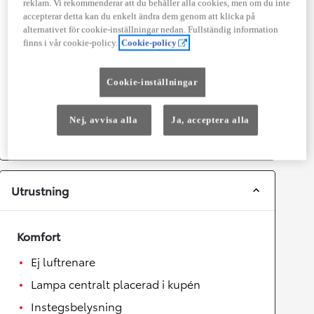
reklam. Vi rekommenderar att du behåller alla cookies, men om du inte
Prestanda
accepterar detta kan du enkelt ändra dem genom att klicka på
alternativet för cookie-inställningar nedan. Fullständig information
Topphastighet
170
km/h
finns i vår cookie-policy.
Cookie-policy
Acceleration 0-100km/h
11
sekunder
Cookie-inställningar
Växellåda
Nej, avvisa alla
Ja, acceptera alla
Drivhjul
Framhjulsdrift
Växellåda
Automat
Utrustning
Komfort
Ej luftrenare
Lampa centralt placerad i kupén
Instegsbelysning