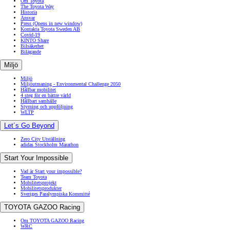
Om Toyota
The Toyota Way
Historia
Ansvar
Press
(Opens in new window)
Kontakta Toyota Sweden AB
Covid-19
KINTO Share
Bilsäkerhet
Bilägande
Miljö
Miljö
Miljöutmaning - Environmental Challenge 2050
Hållbar mobilitet
4 steg för en bättre värld
Hållbart samhälle
Styrning och uppföljning
WLTP
Let´s Go Beyond
Zero City Utställning
adidas Stockholm Marathon
Start Your Impossible
Vad är Start your impossible?
Team Toyota
Mobilitetsprojekt
Mobilitetsprodukter
Sveriges Paralympiska Kommitté
TOYOTA GAZOO Racing
Om TOYOTA GAZOO Racing
WRC