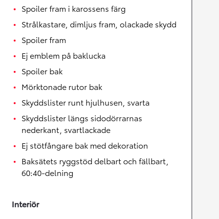
Spoiler fram i karossens färg
Strålkastare, dimljus fram, olackade skydd
Spoiler fram
Ej emblem på baklucka
Spoiler bak
Mörktonade rutor bak
Skyddslister runt hjulhusen, svarta
Skyddslister längs sidodörrarnas
nederkant, svartlackade
Ej stötfångare bak med dekoration
Baksätets ryggstöd delbart och fällbart,
60:40-delning
Interiör