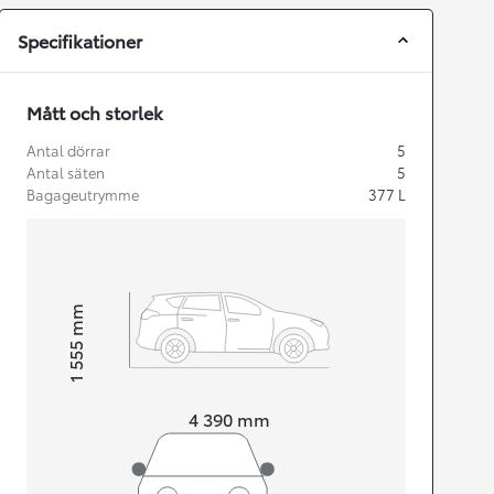
Specifikationer
Mått och storlek
Antal dörrar
5
Antal säten
5
Bagageutrymme
377
L
mm
1 555
Height
Length
4 390
mm