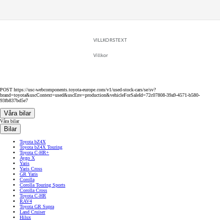
VILLKORSTEXT
Villkor
POST https://usc-webcomponents.toyota-europe.com/v1/used-stock-cars/se/sv?
brand=toyota&uscContext=used&uscEnv=production&vehicleForSaleId=72c07808-39a9-4571-b580-
93fb837bd5e7
Våra bilar
Våra bilar
Bilar
Toyota bZ4X
Toyota bZ4X Touring
Toyota C-HR+
Aygo X
Yaris
Yaris Cross
GR Yaris
Corolla
Corolla Touring Sports
Corolla Cross
Toyota C-HR
RAV4
Toyota GR Supra
Land Cruiser
Hilux