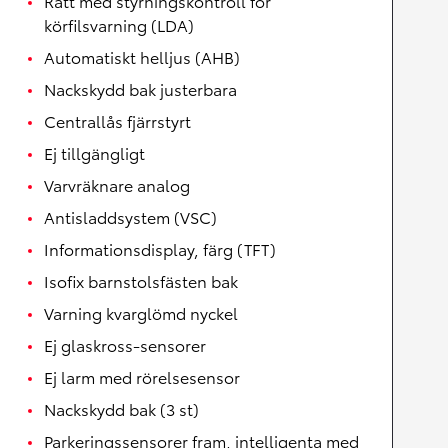
Ratt med styrningskontroll för
körfilsvarning (LDA)
Automatiskt helljus (AHB)
Nackskydd bak justerbara
Centrallås fjärrstyrt
Ej tillgängligt
Varvräknare analog
Antisladdsystem (VSC)
Informationsdisplay, färg (TFT)
Isofix barnstolsfästen bak
Varning kvarglömd nyckel
Ej glaskross-sensorer
Ej larm med rörelsesensor
Nackskydd bak (3 st)
Parkeringssensorer fram, intelligenta med