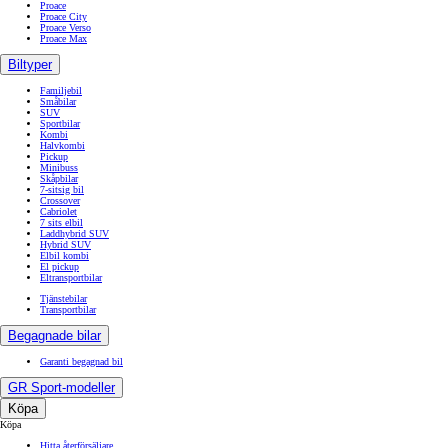
Proace
Proace City
Proace Verso
Proace Max
Biltyper
Familjebil
Småbilar
SUV
Sportbilar
Kombi
Halvkombi
Pickup
Minibuss
Skåpbilar
7-sitsig bil
Crossover
Cabriolet
7 sits elbil
Laddhybrid SUV
Hybrid SUV
Elbil kombi
El pickup
Eltransportbilar
Tjänstebilar
Transportbilar
Begagnade bilar
Garanti begagnad bil
GR Sport-modeller
Köpa
Köpa
Hitta återförsäljare