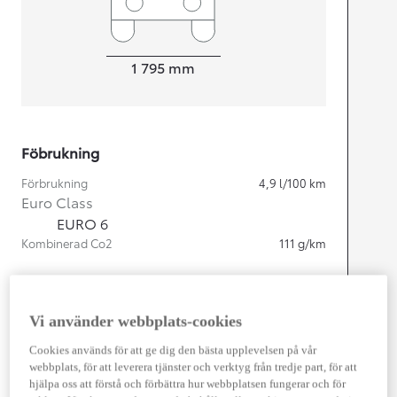
Width
1 795
mm
Föbrukning
Förbrukning
4,9
l/100 km
Euro Class
EURO 6
Kombinerad Co2
111
g/km
Motor
Vi använder webbplats-cookies
Cylindrar
4
Kapacitet
1 798
cc
Cookies används för att ge dig den bästa upplevelsen på vår
Effekt
90
kw (122 hk)
webbplats, för att leverera tjänster och verktyg från tredje part, för att
hjälpa oss att förstå och förbättra hur webbplatsen fungerar och för