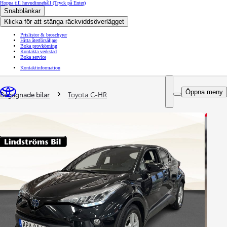
Hoppa till huvudinnehåll
(Tryck på Enter)
Snabblänkar
Klicka för att stänga räckviddsöverlägget
Prislistor & broschyrer
Hitta återförsäljare
Boka provkörning
Kontakta verkstad
Boka service
Kontaktinformation
You are here
:
Öppna meny
Begagnade bilar
Toyota C-HR