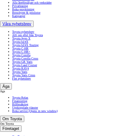
Alla återförsäljare och verkstäder
Privatleasing
Boka provkörning
Broschyrer & prislistor
Kampanjer
Våra nyhetsbrev
Toyota nyhetsbrev
Allt om elbil från Toyota
Toyota Aygo X
Toyota bZ4X
Toyota bZ4X Touring
Toyota C-HR
Toyota C-HR+
Toyota Corolla
Toyota Corolla Cross
Toyota GR Yaris
Toyota Land Cruiser
Toyota RAV4
Toyota Yaris
Toyota Yaris Cross
Fler nyhetsbrev
Äga
Äga
Toyota Relax
Finansiering
Bilförsäkring
Uppkopplade tjänster
Boka service
(Opens in new window)
Om Toyota
Om Toyota
Företaget