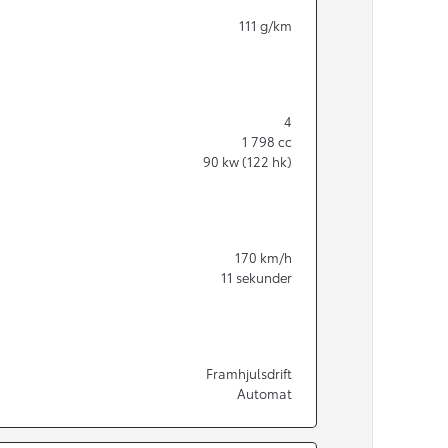
111
g/km
4
1 798
cc
90
kw (122 hk)
170
km/h
11
sekunder
Från 350 900 kr
Framhjulsdrift
Automat
Från 3 450 kr/mån
Easy Billån