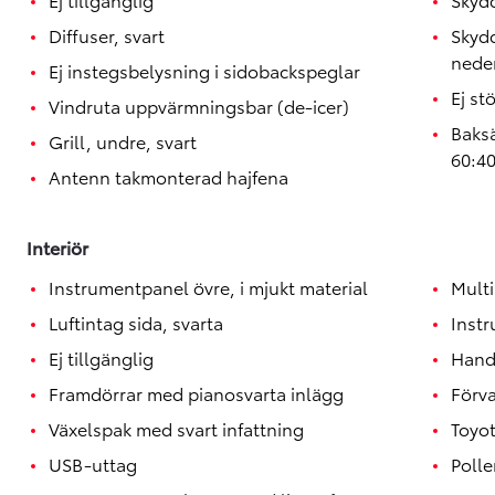
Diffuser, svart
Skydd
neder
Ej instegsbelysning i sidobackspeglar
Ej st
Vindruta uppvärmningsbar (de-icer)
Baksä
Grill, undre, svart
60:4
Antenn takmonterad hajfena
Interiör
Instrumentpanel övre, i mjukt material
Mult
Luftintag sida, svarta
Instr
Ej tillgänglig
Hand
Framdörrar med pianosvarta inlägg
Förva
Växelspak med svart infattning
Toyo
USB-uttag
Polle