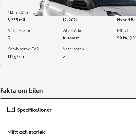
Mätarställning
Registrerad
Bränsle
3 235 mil
12-2021
Hybrid Be
Antal dörrar
Växellåda
Effekt
5
Automat
90 kw (12
Kombinerad Co2
Antal säten
111 g/km
5
Från 238 900 kr
Fakta om bilen
Från 2 349 kr/mån
Easy Billån
Specifikationer
GR Yaris
BENSIN
Mått och storlek