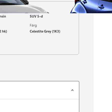
Typ av bil
nsin
SUV 5-d
Färg
2 hk)
Celestite Grey (1K3)
Från 257 900 kr
Från 2 535 kr/mån
Easy Billån
Corolla
HYBRID