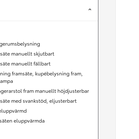
Nya GR GT
The soul lives on
gerumsbelysning
säte manuellt skjutbart
säte manuellt fällbart
ning framsäte, kupébelysning fram,
lampa
gerarstol fram manuellt höjdjusterbar
säte med svankstöd, eljusterbart
 eluppvärmd
säten eluppvärmda