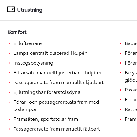
Toyota GR Supra
BENSIN
Utrustning
Komfort
Ej luftrenare
Baga
Lampa centralt placerad i kupén
Förar
Instegsbelysning
Förar
Förarsäte manuellt justerbart i höjdled
Belys
glöd
Passagerarsäte fram manuellt skjutbart
Passa
Ej lutningsbar förarstolsdyna
Förar
Förar- och passagerarplats fram med
läslampor
Ratt
Framsäten, sportstolar fram
Fram
Passagerarsäte fram manuellt fällbart