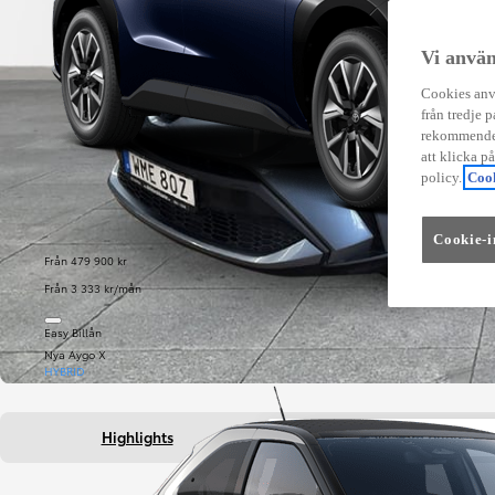
Vi använ
Cookies anvä
från tredje p
rekommender
att klicka p
policy.
Cook
Cookie-i
Från 479 900 kr
Från 3 333 kr/mån
Easy Billån
Nya Aygo X
HYBRID
Highlights
Fakta om bilen