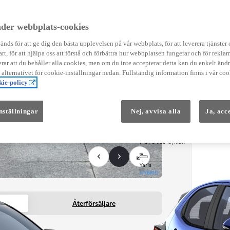
Instruktionsfilmer
Toyota C-HR Instruktionsfilmer
Yaris Instruktionsfilmer
der webbplats-cookies
Yaris Cross Instruktionsfilmer
Digital Smart Nyckel Instruktionsfi
nds för att ge dig den bästa upplevelsen på vår webbplats, för att leverera tjänster
art, för att hjälpa oss att förstå och förbättra hur webbplatsen fungerar och för reklam
ar att du behåller alla cookies, men om du inte accepterar detta kan du enkelt än
å alternativet för cookie-inställningar nedan. Fullständig information finns i vår coo
ie-policy
nställningar
Nej, avvisa alla
Ja, acc
Från 569 900 kr
Från 3 958 kr/mån
Yaris
HYBRID
Återförsäljare