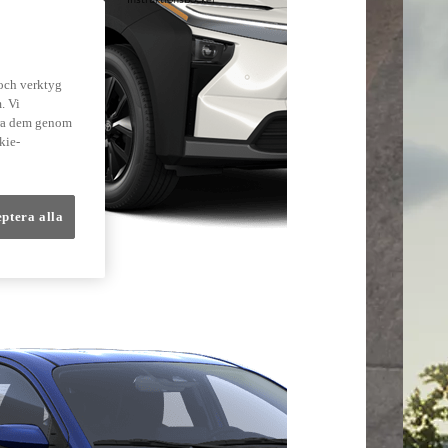
lmer
 och verktyg
. Vi
dra dem genom
kie-
eptera alla