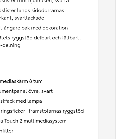
slister längs sidodörrarnas
kant, svartlackade
ötfångare bak med dekoration
tets ryggstöd delbart och fällbart,
0-delning
imediaskärm 8 tum
umentpanel övre, svart
skfack med lampa
ringsfickor i framstolarnas ryggstöd
ta Touch 2 multimediasystem
nfilter