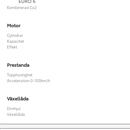
EURO 6
Kombinerad Co2
Motor
Cylindrar
Kapacitet
Effekt
Prestanda
Topphastighet
Acceleration 0-100km/h
Växellåda
Från 360 900 kr
Drivhjul
Växellåda
Från 3 548 kr/mån
Easy Billån