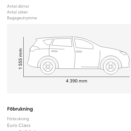
Antal dörrar
Antal säten
Bagageutrymme
mm
1 555
Height
Length
4 390
mm
Föbrukning
Från 599 900 kr
Nya Corolla Cross
Förbrukning
HYBRID
Euro Class