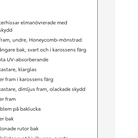
terhissar elmanövrerade med
skydd
l fram, undre, Honeycomb-mönstrad
ångare bak, svart och i karossens färg
uta UV-absorberande
kastare, klarglas
er fram i karossens färg
kastare, dimljus fram, olackade skydd
er fram
mblem på baklucka
er bak
tonade rutor bak
slister runt hjulhusen, svarta