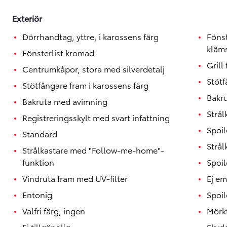
Exteriör
Dörrhandtag, yttre, i karossens färg
Föns
kläm
Fönsterlist kromad
Gril
Centrumkåpor, stora med silverdetalj
Stötf
Stötfångare fram i karossens färg
Bakr
Bakruta med avimning
Strål
Registreringsskylt med svart infattning
Spoil
Standard
Strål
Strålkastare med "Follow-me-home"-
funktion
Spoil
Vindruta fram med UV-filter
Ej e
Entonig
Spoil
Valfri färg, ingen
Mörk
Ej tillgänglig
Skydd