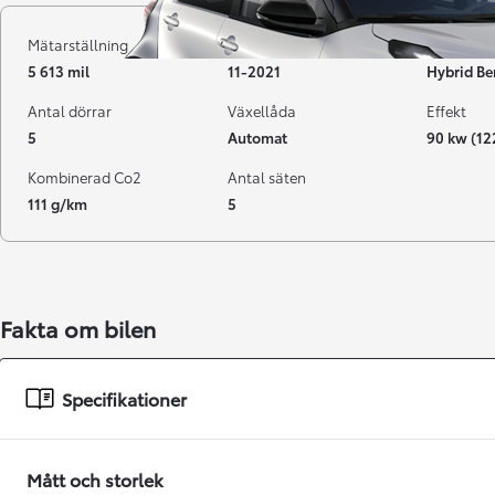
Mätarställning
Registrerad
Bränsle
5 613 mil
11-2021
Hybrid Be
Antal dörrar
Växellåda
Effekt
5
Automat
90 kw (12
Kombinerad Co2
Antal säten
111 g/km
5
Från 238 900 kr
Fakta om bilen
Från 2 349 kr/mån
Easy Billån
Specifikationer
GR Yaris
BENSIN
Mått och storlek