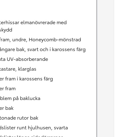
terhissar elmanövrerade med
skydd
l fram, undre, Honeycomb-mönstrad
ångare bak, svart och i karossens färg
uta UV-absorberande
kastare, klarglas
er fram i karossens färg
er fram
mblem på baklucka
er bak
tonade rutor bak
slister runt hjulhusen, svarta
slister längs sidodörrarnas