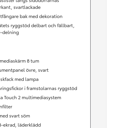
kant, svartlackade
ötfångare bak med dekoration
tets ryggstöd delbart och fällbart,
0-delning
imediaskärm 8 tum
umentpanel övre, svart
skfack med lampa
ringsfickor i framstolarnas ryggstöd
ta Touch 2 multimediasystem
nfilter
 med svart söm
3-ekrad, läderklädd