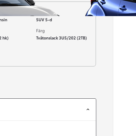
Typ av bil
nsin
SUV 5-d
Färg
2 hk)
Tvåtonslack 3U5/202 (2TB)
Från 257 900 kr
Från 2 535 kr/mån
Easy Billån
Corolla
HYBRID