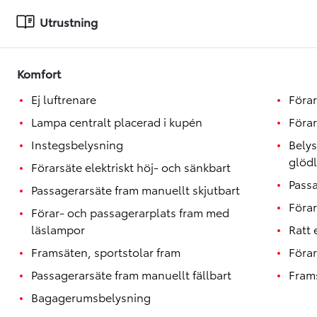
Toyota GR Supra
BENSIN
Utrustning
Komfort
Ej luftrenare
Förar
Lampa centralt placerad i kupén
Förar
Instegsbelysning
Belys
glöd
Förarsäte elektriskt höj- och sänkbart
Passa
Passagerarsäte fram manuellt skjutbart
Förar
Förar- och passagerarplats fram med
läslampor
Ratt
Framsäten, sportstolar fram
Förar
Passagerarsäte fram manuellt fällbart
Fram
Bagagerumsbelysning