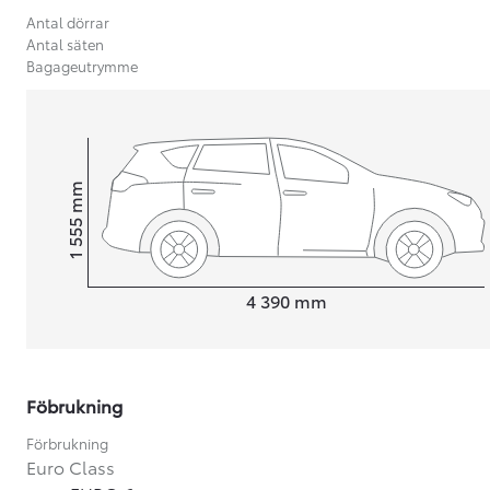
Antal dörrar
Antal säten
Bagageutrymme
mm
1 555
Height
Length
4 390
mm
Föbrukning
Från 599 900 kr
Nya Corolla Cross
Förbrukning
HYBRID
Euro Class