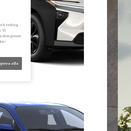
lmer
 och verktyg
. Vi
dra dem genom
kie-
eptera alla