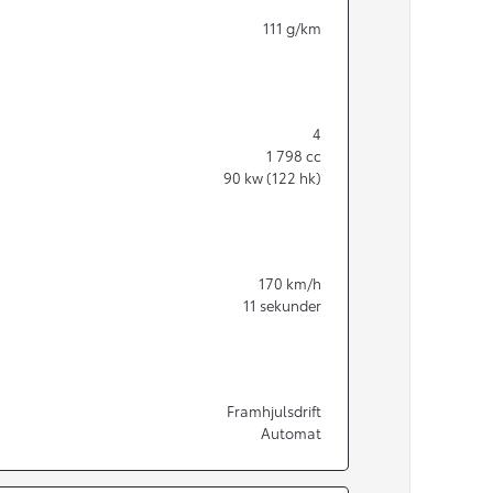
111
g/km
4
1 798
cc
90
kw (122 hk)
170
km/h
11
sekunder
Från 350 900 kr
Framhjulsdrift
Automat
Från 3 450 kr/mån
Easy Billån