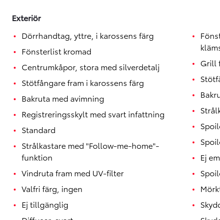
Exteriör
Dörrhandtag, yttre, i karossens färg
Föns
kläm
Fönsterlist kromad
Gril
Centrumkåpor, stora med silverdetalj
Stötf
Stötfångare fram i karossens färg
Bakr
Bakruta med avimning
Strål
Registreringsskylt med svart infattning
Spoil
Standard
Spoil
Strålkastare med "Follow-me-home"-
funktion
Ej e
Vindruta fram med UV-filter
Spoil
Valfri färg, ingen
Mörk
Ej tillgänglig
Skydd
Diffuser, svart
Skydd