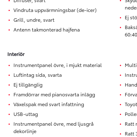
neder
Vindruta uppvärmningsbar (de-icer)
Ej st
Grill, undre, svart
Baksä
Antenn takmonterad hajfena
60:4
Interiör
Instrumentpanel övre, i mjukt material
Mult
Luftintag sida, svarta
Instr
Ej tillgänglig
Hand
Framdörrar med pianosvarta inlägg
Förva
Växelspak med svart infattning
Toyo
USB-uttag
Polle
Instrumentpanel övre, med ljusgrå
Ratt
dekorlinje
Ratt 