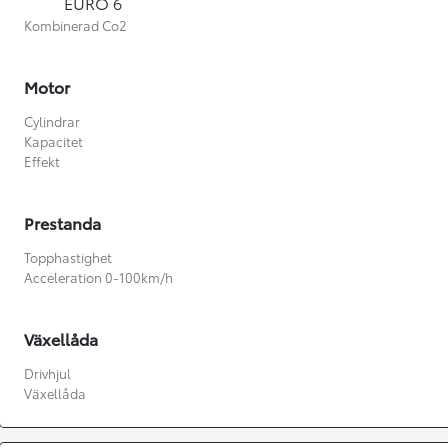
EURO 6
Kombinerad Co2
Motor
Cylindrar
Kapacitet
Effekt
Prestanda
Topphastighet
Acceleration 0-100km/h
Växellåda
Från 360 900 kr
Drivhjul
Växellåda
Från 3 548 kr/mån
Easy Billån