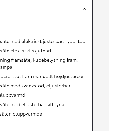
Nya GR GT
The soul lives on
säte med elektriskt justerbart ryggstöd
säte elektriskt skjutbart
ning framsäte, kupébelysning fram,
lampa
gerarstol fram manuellt höjdjusterbar
säte med svankstöd, eljusterbart
 eluppvärmd
säte med eljusterbar sittdyna
säten eluppvärmda