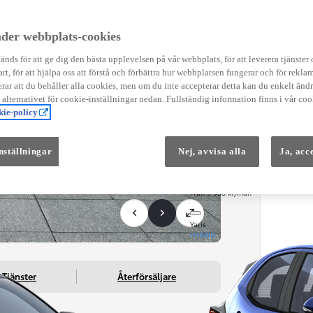
Instruktionsfilmer
Toyota C-HR Instruktionsfilmer
Yaris Instruktionsfilmer
der webbplats-cookies
Yaris Cross Instruktionsfilmer
Digital Smart Nyckel Instruktionsfi
nds för att ge dig den bästa upplevelsen på vår webbplats, för att leverera tjänster
art, för att hjälpa oss att förstå och förbättra hur webbplatsen fungerar och för reklam
ar att du behåller alla cookies, men om du inte accepterar detta kan du enkelt än
å alternativet för cookie-inställningar nedan. Fullständig information finns i vår coo
ie-policy
nställningar
Nej, avvisa alla
Ja, acc
Från 569 900 kr
Från 3 958 kr/mån
Yaris
HYBRID
Tjänster
Återförsäljare