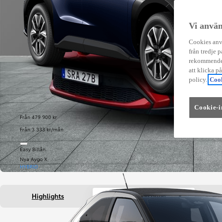
Vi använ
Cookies anvä
från tredje p
rekommender
att klicka p
policy.
Cook
Cookie-i
Från 479 900 kr
Från 3 333 kr/mån
Easy Billån
Nya Aygo X
HYBRID
Highlights
Fakta om bilen