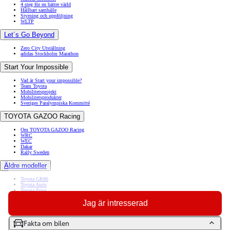
4 steg för en bättre värld
Hållbart samhälle
Styrning och uppföljning
WLTP
Let´s Go Beyond
Zero City Utställning
adidas Stockholm Marathon
Start Your Impossible
Vad är Start your impossible?
Team Toyota
Mobilitetsprojekt
Mobilitetsprodukter
Sveriges Paralympiska Kommitté
TOYOTA GAZOO Racing
Om TOYOTA GAZOO Racing
WRC
WEC
Dakar
Rally Sweden
Äldre modeller
Toyota GR86
Toyota Auris
Toyota Prius
Toyota GT86
Jag är intresserad
Toyota Avensis
Toyota Celica
Toyota Verso
Toyota Proace City Verso Electric
Fakta om bilen
Toyota Camry