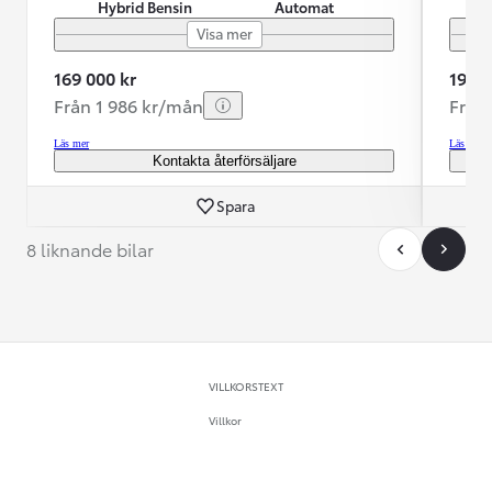
Hybrid Bensin
Automat
Visa mer
169 000 kr
194 0
Från 1 986 kr/mån
Från
Läs mer
Läs mer
Kontakta återförsäljare
Spara
8 liknande bilar
VILLKORSTEXT
Villkor