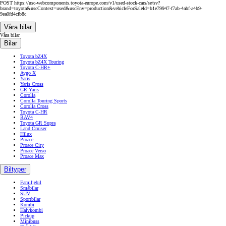
POST https://usc-webcomponents.toyota-europe.com/v1/used-stock-cars/se/sv?
brand=toyota&uscContext=used&uscEnv=production&vehicleForSaleId=b1e79947-f7ab-4abf-a4b9-
9ea0fd4cfb8c
Våra bilar
Våra bilar
Bilar
Toyota bZ4X
Toyota bZ4X Touring
Toyota C-HR+
Aygo X
Yaris
Yaris Cross
GR Yaris
Corolla
Corolla Touring Sports
Corolla Cross
Toyota C-HR
RAV4
Toyota GR Supra
Land Cruiser
Hilux
Proace
Proace City
Proace Verso
Proace Max
Biltyper
Familjebil
Småbilar
SUV
Sportbilar
Kombi
Halvkombi
Pickup
Minibuss