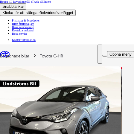
Hoppa till huvudinnehåll
(Tryck på Enter)
Snabblänkar
Klicka för att stänga räckviddsöverlägget
Prislistor & broschyrer
Hitta återförsäljare
Boka provkörning
Kontakta verkstad
Boka service
Kontaktinformation
You are here
:
Öppna meny
Begagnade bilar
Toyota C-HR