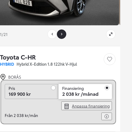
1/21
Toyota C-HR
Save car
HYBRID
Hybrid X-Edition 1.8 122hk V-Hjul
BORÅS
Pris
Pris
Finansiering
169 900 kr
2 038 kr /månad
Anpassa finansiering
Från 2 038 kr/mån