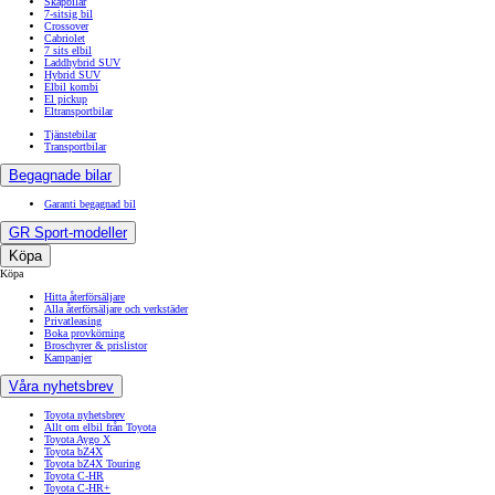
Skåpbilar
7-sitsig bil
Crossover
Cabriolet
7 sits elbil
Laddhybrid SUV
Hybrid SUV
Elbil kombi
El pickup
Eltransportbilar
Tjänstebilar
Transportbilar
Begagnade bilar
Garanti begagnad bil
GR Sport-modeller
Köpa
Köpa
Hitta återförsäljare
Alla återförsäljare och verkstäder
Privatleasing
Boka provkörning
Broschyrer & prislistor
Kampanjer
Våra nyhetsbrev
Toyota nyhetsbrev
Allt om elbil från Toyota
Toyota Aygo X
Toyota bZ4X
Toyota bZ4X Touring
Toyota C-HR
Toyota C-HR+