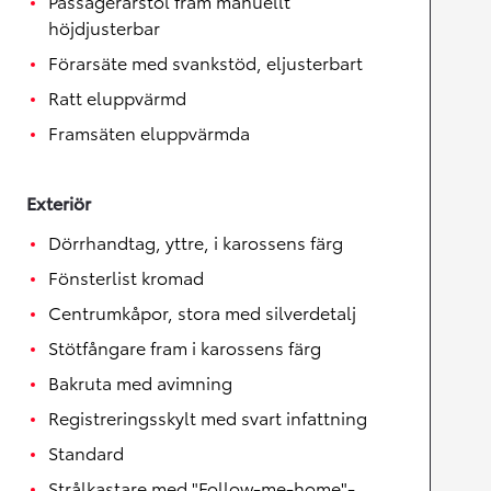
Passagerarstol fram manuellt
höjdjusterbar
Förarsäte med svankstöd, eljusterbart
Ratt eluppvärmd
Framsäten eluppvärmda
Exteriör
Dörrhandtag, yttre, i karossens färg
Fönsterlist kromad
Centrumkåpor, stora med silverdetalj
Stötfångare fram i karossens färg
Bakruta med avimning
Registreringsskylt med svart infattning
Standard
Strålkastare med "Follow-me-home"-