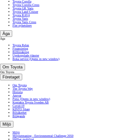
Toyota Corolla
Toyota Corolla Cross
Toyota GR Yaris
Toyota Land Cruiser
Toyota RAV4
Toyota Yaris
Toyota Yaris Cross
Fler nyhetsbrev
Äga
Äga
Toyota Relax
Finansiering
Bilförsäkring
Uppkopplade tjänster
Boka service
(Opens in new window)
Om Toyota
Om Toyota
Företaget
Om Toyota
The Toyota Way
Historia
Ansvar
Press
(Opens in new window)
Kontakta Toyota Sweden AB
Covid-19
KINTO Share
Bilsäkerhet
Bilägande
Miljö
Miljö
Miljöutmaning - Environmental Challenge 2050
Hållbar mobilitet