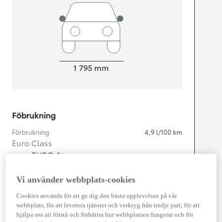
Width
1 795
mm
Föbrukning
Förbrukning
4,9
l/100 km
Euro Class
EURO 6
Kombinerad Co2
111
g/km
Vi använder webbplats-cookies
Motor
Cookies används för att ge dig den bästa upplevelsen på vår
webbplats, för att leverera tjänster och verktyg från tredje part, för att
Cylindrar
4
hjälpa oss att förstå och förbättra hur webbplatsen fungerar och för