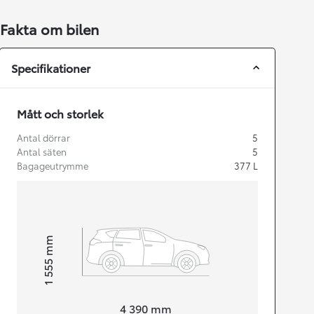
Fakta om bilen
Specifikationer
Mått och storlek
Antal dörrar
5
Antal säten
5
Bagageutrymme
377
L
mm
1 555
Height
Length
4 390
mm