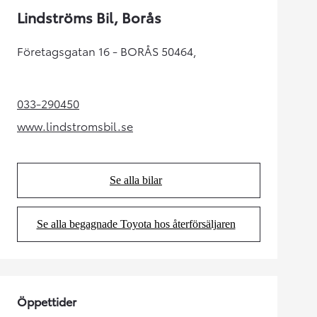
Lindströms Bil, Borås
Företagsgatan 16 - BORÅS 50464,
033-290450
(Opens in new tab)
www.lindstromsbil.se
(Opens in new tab)
Se alla bilar
(Opens in new tab)
Se alla begagnade Toyota hos återförsäljaren
(Opens in new tab)
Öppettider