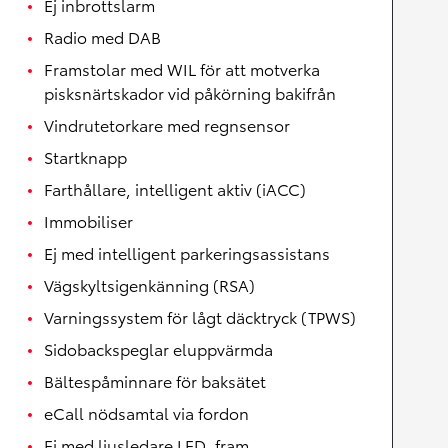
Ej inbrottslarm
Radio med DAB
Framstolar med WIL för att motverka
pisksnärtskador vid påkörning bakifrån
Vindrutetorkare med regnsensor
Startknapp
Farthållare, intelligent aktiv (iACC)
Immobiliser
Ej med intelligent parkeringsassistans
Vägskyltsigenkänning (RSA)
Varningssystem för lågt däcktryck (TPWS)
Sidobackspeglar eluppvärmda
Bältespåminnare för baksätet
eCall nödsamtal via fordon
Ej med ljusledare LED, fram