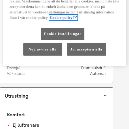
Kapacitet
1 798
cc
reklam. Vi rekommenderar att du behåller alla cookies, men om du inte
Effekt
90
kw (122 hk)
accepterar detta kan du enkelt ändra dem genom att klicka på
alternativet för cookie-inställningar nedan. Fullständig information
finns i vår cookie-policy.
Cookie-policy
Prestanda
Topphastighet
170
km/h
Cookie-inställningar
Acceleration 0-100km/h
11
sekunder
Nej, avvisa alla
Ja, acceptera alla
Växellåda
Drivhjul
Framhjulsdrift
Växellåda
Automat
Utrustning
Komfort
Ej luftrenare