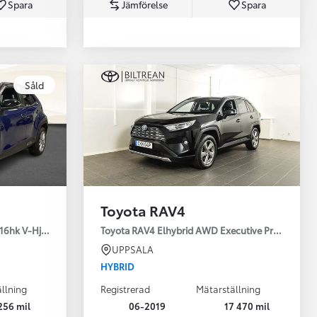
Spara
Jämförelse
Spara
Toyota Professio
Såld
När varje jobb r
Toyota RAV4
16hk V-Hjul Drag JBL
Toyota RAV4 Elhybrid AWD Executive Premium Dr
UPPSALA
HYBRID
llning
Registrerad
Mätarställning
256 mil
06-2019
17 470 mil