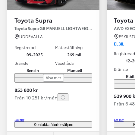
Toyota Supra
Toyota
Toyota Supra GR MANUELL LIGHTWEIGHT EVO / OMG LEV! MOM
UDDEVALLA
ESKILS
ELBIL
Registrerad
Mätarställning
Registrerad
09-2025
269 mil
12-2
Bränsle
Växellåda
Bränsle
Bensin
Manuell
Från 599 900 kr
Elbil
Visa mer
Nya Corolla Cross
HYBRID
853 800 kr
539 900 k
Från 10 251 kr/mån
Från 6 4
Läs mer
Läs mer
Kontakta återförsäljare
K