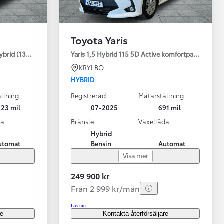
Toyota Yaris
ybrid (130HK) Style V-hjul
Yaris 1,5 Hybrid 115 5D Active komfortpaket
KRYLBO
HYBRID
llning
Registrerad
Mätarställning
123 mil
07-2025
691 mil
da
Bränsle
Växellåda
Hybrid
utomat
Bensin
Automat
Visa mer
249 900 kr
Från 2 999 kr/mån
Läs mer
re
Kontakta återförsäljare