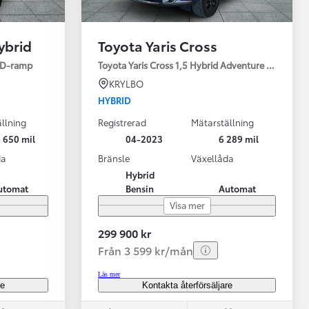
ybrid
Toyota Yaris Cross
ED-ramp
Toyota Yaris Cross 1,5 Hybrid Adventure Drag V-Hj
KRYLBO
HYBRID
llning
Registrerad
Mätarställning
Vi har Sveriges mest nöjda biläg
Nya elbil
 650 mil
04-2023
6 289 mil
Läs mer
Elbilar f
da
Bränsle
Växellåda
Hybrid
utomat
Bensin
Automat
Visa mer
299 900 kr
Från 3 599 kr/mån
Läs mer
re
Kontakta återförsäljare