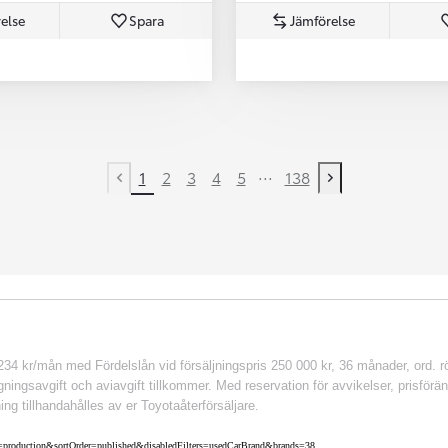
else
Spara
Jämförelse
...
1
2
3
4
5
138
Previous page
Next page
 kr/mån med Fördelslån vid försäljningspris 250 000 kr, 36 månader, ord. rör
ingsavgift och aviavgift tillkommer. Med reservation för avvikelser, prisföränd
ing tillhandahålles av er Toyotaåterförsäljare.
nv=production&sortOrder=published&disabledFilters=usedCarBrand&brands=38