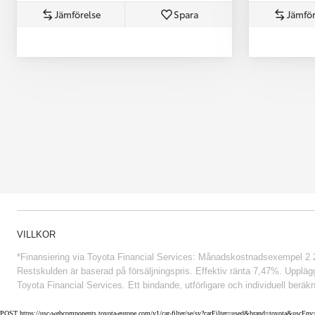
Jämförelse
Spara
Jämför
Från 852 900 kr
VILLKOR
*Finansiering via Toyota Financial Services: Månadskostnadsexempel 2 234
Restskulden är baserad på försäljningspris. Effektiv ränta 7,47%. Uppläggn
Toyota Financial Services. Ett bindande, utförligare och individuell beräkn
POST https://usc-webcomponents.toyota-europe.com/v1/car-filter/se/sv?carFilter=used&brand=toyota&uscE