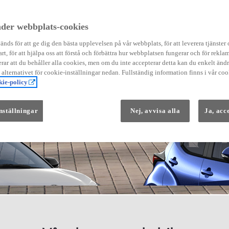
der webbplats-cookies
nds för att ge dig den bästa upplevelsen på vår webbplats, för att leverera tjänster
art, för att hjälpa oss att förstå och förbättra hur webbplatsen fungerar och för reklam
Från 569 900 kr
ar att du behåller alla cookies, men om du inte accepterar detta kan du enkelt än
Från 3 958 kr/mån
å alternativet för cookie-inställningar nedan. Fullständig information finns i vår coo
ie-policy
Yaris
HYBRID
nställningar
Nej, avvisa alla
Ja, acc