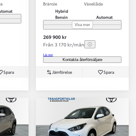
da
Bränsle
Växellåda
utomat
Hybrid
Bensin
Automat
Visa mer
269 900 kr
Från 3 170 kr/mån
Läs mer
Kontakta återförsäljare
Spara
Jämförelse
Spara