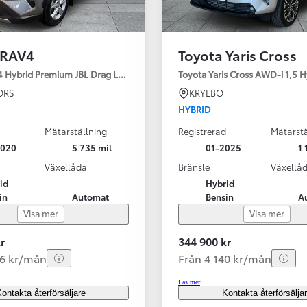
 RAV4
Toyota Yaris Cross
4 Hybrid Premium JBL Drag Led ramp Vhjul motorv
Toyota Yaris Cross AWD-i 1,5 H
ORS
KRYLBO
HYBRID
Mätarställning
Registrerad
Mätarstä
2020
5 735 mil
01-2025
1 
Växellåda
Bränsle
Växellå
id
Hybrid
in
Automat
Bensin
A
Visa mer
Visa mer
r
344 900 kr
56 kr/mån
Från 4 140 kr/mån
Läs mer
ontakta återförsäljare
Kontakta återförsälja