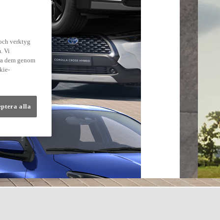
 och verktyg
. Vi
dra dem genom
kie-
eptera alla