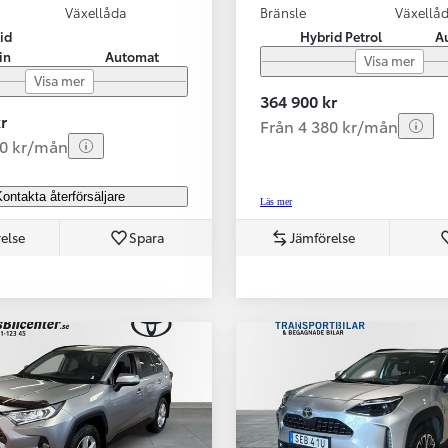
Växellåda
Bränsle
Växellå
id
Hybrid Petrol
A
in
Automat
Visa mer
Visa mer
364 900 kr
r
Från 4 380 kr/mån
80 kr/mån
ontakta återförsäljare
Läs mer
else
Spara
Jämförelse