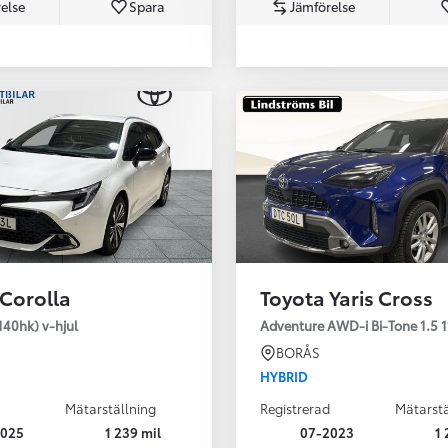
else
Spara
Jämförelse
Från 350 900 kr
Från 3 450 kr/mån
 Corolla
Toyota Yaris Cross
Easy Billån
Nya GR GT
140hk) v-hjul
Adventure AWD-i Bi-Tone 1.5 1
The soul lives on
BORÅS
HYBRID
Mätarställning
Registrerad
Mätarstä
2025
1 239 mil
07-2023
1 