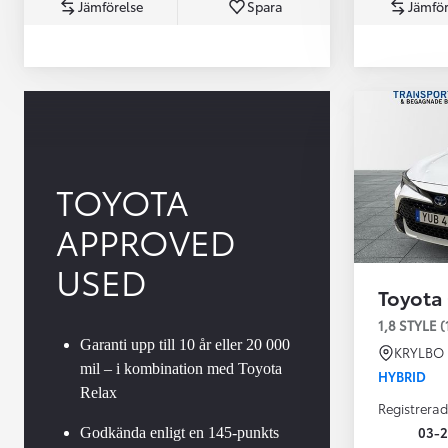
Jämförelse
Spara
Jämför
TOYOTA
APPROVED
Från 360 900 kr
Från 3 548 kr/mån
USED
Toyota
Easy Billån
Toyota GR Supra
1,8 STYLE (
BENSIN
Garanti upp till 10 år eller 20 000
KRYLBO
mil – i kombination med Toyota
HYBRID
Relax
Registrerad
03-
Godkända enligt en 145-punkts