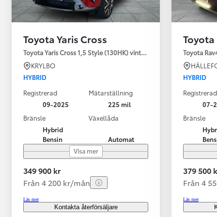
Toyota Yaris Cross
Toyota
Toyota Yaris Cross 1,5 Style (130HK) vinterhjul
Toyota Rav
KRYLBO
HÄLLEF
HYBRID
HYBRID
Registrerad
Mätarställning
Registrerad
09-2025
225 mil
07-
Bränsle
Växellåda
Bränsle
Hybrid
Hybr
Bensin
Automat
Bens
Visa mer
349 900 kr
379 500 k
Från 4 200 kr/mån
Från 4 5
Läs mer
Läs mer
Kontakta återförsäljare
K