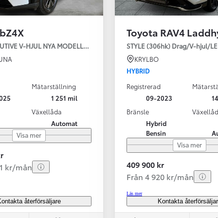
 bZ4X
Toyota RAV4 Laddh
SBIL!
AWD EXECUTIVE V-HJUL NYA MODELLEN
STYLE (306hk) Drag/V-hjul/L
TUNA
KRYLBO
HYBRID
Mätarställning
Registrerad
Mätarstä
Från 324 900 kr
025
1 251 mil
09-2023
14
Från 3 194 kr/mån
Växellåda
Bränsle
Växellå
Automat
Hybrid
Toyota C-HR
Bensin
A
Visa mer
HYBRID & LADDHYBRID
Visa mer
r
409 900 kr
81 kr/mån
Från 4 920 kr/mån
Läs mer
ontakta återförsäljare
Kontakta återförsälja