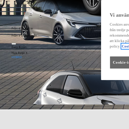
Vi använ
Cookies anvä
Från 479 900 kr
från tredje p
Från 3 333 kr/mån
rekommender
att klicka p
policy.
Cook
Easy Billån
Nya Aygo X
HYBRID
Cookie-i