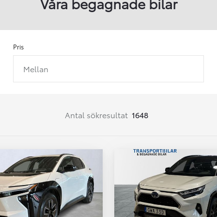
Våra begagnade bilar
Pris
Mellan
Från 257 900 kr
Från 2 535 kr/mån
Easy Billån
Corolla
Antal sökresultat
1648
HYBRID