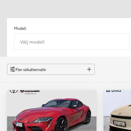
Modell
Välj modell
Från 238 900 kr
Från 2 349 kr/mån
Easy Billån
GR Yaris
Fler sökalternativ
BENSIN