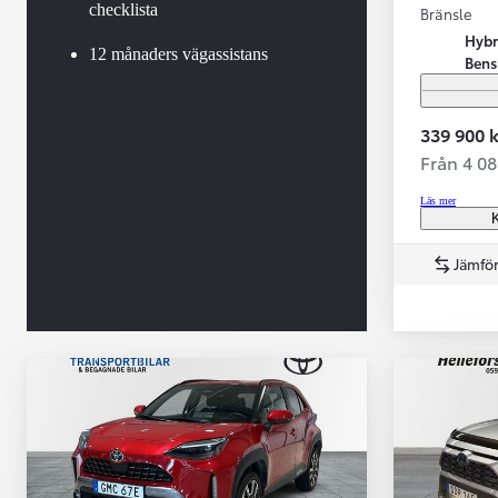
checklista
Bränsle
Hybr
12 månaders vägassistans
Bens
339 900 k
Från 4 0
Läs mer
K
Jämför