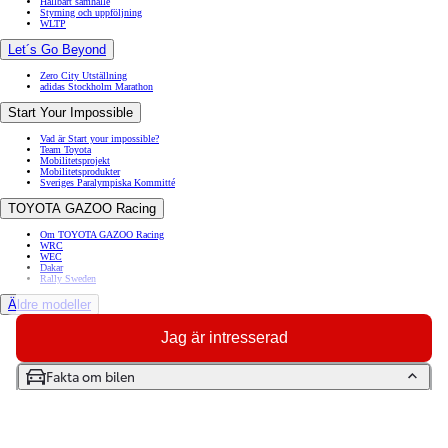
Hållbart samhälle
Styrning och uppföljning
WLTP
Let´s Go Beyond
Zero City Utställning
adidas Stockholm Marathon
Start Your Impossible
Vad är Start your impossible?
Team Toyota
Mobilitetsprojekt
Mobilitetsprodukter
Sveriges Paralympiska Kommitté
TOYOTA GAZOO Racing
Om TOYOTA GAZOO Racing
WRC
WEC
Dakar
Rally Sweden
Äldre modeller
Toyota GR86
Jag är intresserad
Toyota Auris
Toyota Prius
Toyota GT86
Fakta om bilen
Toyota Avensis
Toyota Celica
Toyota Verso
Toyota Proace City Verso Electric
Toyota Camry
Artiklar