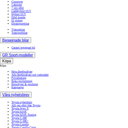
Crossover
Cabriolet
7 sits elbil
Laddhybrid SUV
Hybrid SUV
Elbil kombi
El pickup
Eltransportbilar
Tjänstebilar
Transportbilar
Begagnade bilar
Garanti begagnad bil
GR Sport-modeller
Köpa
Köpa
Hitta återförsäljare
Alla återförsäljare och verkstäder
Privatleasing
Boka provkörning
Broschyrer & prislistor
Kampanjer
Våra nyhetsbrev
Toyota nyhetsbrev
Allt om elbil från Toyota
Toyota Aygo X
Toyota bZ4X
Toyota bZ4X Touring
Toyota C-HR
Toyota C-HR+
Toyota Corolla
Toyota Corolla Cross