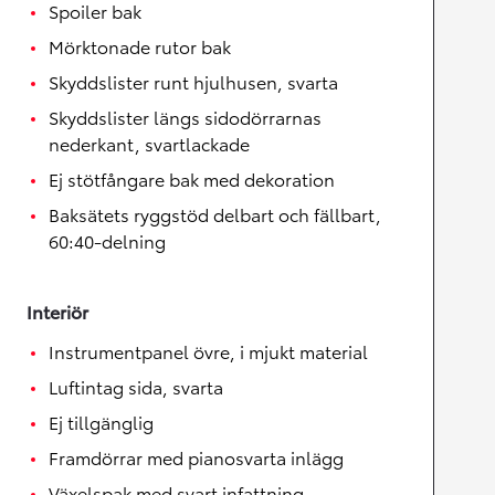
Spoiler bak
Mörktonade rutor bak
Skyddslister runt hjulhusen, svarta
Skyddslister längs sidodörrarnas
nederkant, svartlackade
Ej stötfångare bak med dekoration
Baksätets ryggstöd delbart och fällbart,
60:40-delning
Interiör
Instrumentpanel övre, i mjukt material
Luftintag sida, svarta
Ej tillgänglig
Framdörrar med pianosvarta inlägg
Växelspak med svart infattning