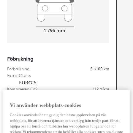
Width
1 795
mm
Föbrukning
Förbrukning
5
l/100 km
Euro Class
EURO 6
Kombinerad Co2
112
g/km
Vi använder webbplats-cookies
Motor
Cookies används för att ge dig den bästa upplevelsen på vår
Cylindrar
4
webbplats, för att leverera tjänster och verktyg från tredje part, för att
Kapacitet
1 798
cc
hjälpa oss att förstå och förbättra hur webbplatsen fungerar och för
Effekt
90
kw (122 hk)
reklam. Vi rekommenderar att du behåller alla cookies, men om du inte