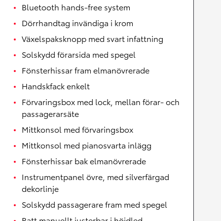
Bluetooth hands-free system
Dörrhandtag invändiga i krom
Växelspaksknopp med svart infattning
Solskydd förarsida med spegel
Fönsterhissar fram elmanövrerade
Handskfack enkelt
Förvaringsbox med lock, mellan förar- och
passagerarsäte
Mittkonsol med förvaringsbox
Mittkonsol med pianosvarta inlägg
Fönsterhissar bak elmanövrerade
Instrumentpanel övre, med silverfärgad
dekorlinje
Solskydd passagerare fram med spegel
Ratt manuellt justerbar i höjdled