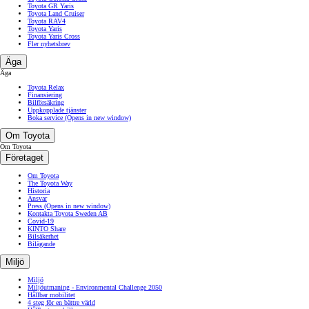
Toyota GR Yaris
Toyota Land Cruiser
Toyota RAV4
Toyota Yaris
Toyota Yaris Cross
Fler nyhetsbrev
Äga
Äga
Toyota Relax
Finansiering
Bilförsäkring
Uppkopplade tjänster
Boka service
(Opens in new window)
Om Toyota
Om Toyota
Företaget
Om Toyota
The Toyota Way
Historia
Ansvar
Press
(Opens in new window)
Kontakta Toyota Sweden AB
Covid-19
KINTO Share
Bilsäkerhet
Bilägande
Miljö
Miljö
Miljöutmaning - Environmental Challenge 2050
Hållbar mobilitet
4 steg för en bättre värld