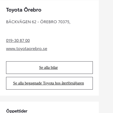
Toyota Örebro
BÄCKVÄGEN 62 - ÖREBRO 70375,
019-30 87 00
(Opens in new tab)
www.toyotaorebro.se
(Opens in new tab)
Se alla bilar
(Opens in new tab)
Se alla begagnade Toyota hos återförsäljaren
(Opens in new tab)
Öppettider