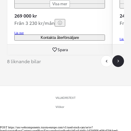
Visa mer
269 000 kr
249 9
Från 3 230 kr/mån
Från
Läs mer
Kontakta återförsäljare
Läs mer
Spara
8 liknande bilar
VILLKORSTEXT
Villkor
POST https://usc-webcomponents.toyota-europe.com/v1/used-stock-cars/se/sv?
brand=toyota&uscContext=used&uscEnv=production&vehicleForSaleId=1420d006-e6f4-4204-baed-