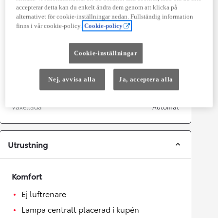
accepterar detta kan du enkelt ändra dem genom att klicka på
alternativet för cookie-inställningar nedan. Fullständig information
Prestanda
finns i vår cookie-policy.
Cookie-policy
Topphastighet
170
km/h
Acceleration 0-100km/h
11
sekunder
Cookie-inställningar
Växellåda
Nej, avvisa alla
Ja, acceptera alla
Drivhjul
Framhjulsdrift
Växellåda
Automat
Utrustning
Komfort
Ej luftrenare
Lampa centralt placerad i kupén