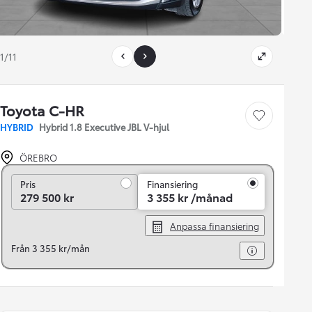
1/11
Toyota C-HR
Save car
HYBRID
Hybrid 1.8 Executive JBL V-hjul
ÖREBRO
Pris
Pris
Finansiering
279 500 kr
3 355 kr /månad
Anpassa finansiering
Från 3 355 kr/mån