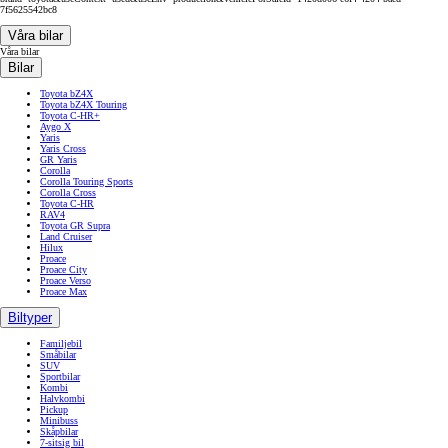
7f5625542bc8
Våra bilar
Våra bilar
Bilar
Toyota bZ4X
Toyota bZ4X Touring
Toyota C-HR+
Aygo X
Yaris
Yaris Cross
GR Yaris
Corolla
Corolla Touring Sports
Corolla Cross
Toyota C-HR
RAV4
Toyota GR Supra
Land Cruiser
Hilux
Proace
Proace City
Proace Verso
Proace Max
Biltyper
Familjebil
Småbilar
SUV
Sportbilar
Kombi
Halvkombi
Pickup
Minibuss
Skåpbilar
7-sitsig bil