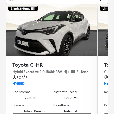
Toyota C-HR
Toy
Hybrid Executive 2.0 184hk S&V-Hjul JBL Bi-Tone
C-HR 
BORÅS
VÄ
HYBRID
HYBR
Registrerad
Mätarställning
Regist
02-2020
8 868 mil
Bränsle
Växellåda
Bräns
Hybrid Bensin
Automat