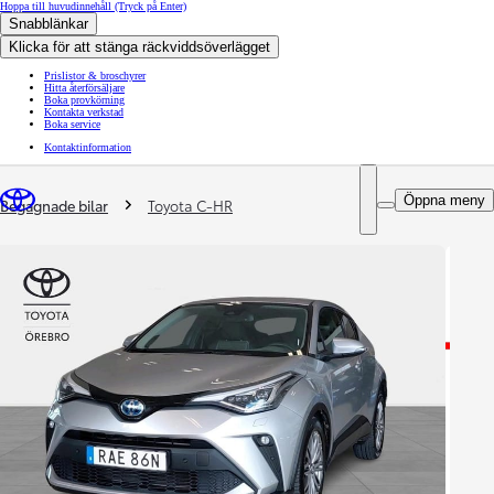
Hoppa till huvudinnehåll
(Tryck på Enter)
Snabblänkar
Klicka för att stänga räckviddsöverlägget
Prislistor & broschyrer
Hitta återförsäljare
Boka provkörning
Kontakta verkstad
Boka service
Kontaktinformation
You are here
:
Öppna meny
Begagnade bilar
Toyota C-HR