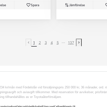
else
Spara
Jämförelse
...
1
2
3
4
5
137
Previous page
Next page
 kr/mån med Fördelslån vid försäljningspris 250 000 kr, 36 månader, ord. rör
ingsavgift och aviavgift tillkommer. Med reservation för avvikelser, prisföränd
ing tillhandahålles av er Toyotaåterförsäljare.
nv=production&sortOrder=published&disabledFilters=usedCarBrand&brands=38