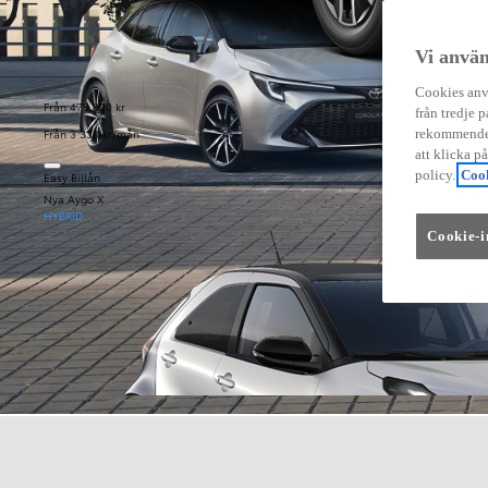
Vi använ
Cookies anvä
Från 479 900 kr
från tredje p
Från 3 333 kr/mån
rekommender
att klicka p
policy.
Cook
Easy Billån
Nya Aygo X
HYBRID
Cookie-i