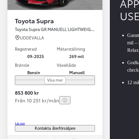
AP
US
Toyota Supra
Toyota Supra GR MANUELL LIGHTWEIGHT EVO / OMG LEV! MOM
Garant
UDDEVALLA
mil –
Registrerad
Mätarställning
Relax
09-2025
269 mil
Godkä
Bränsle
Växellåda
checkl
Bensin
Manuell
Från 599 900 kr
Visa mer
Nya Corolla Cross
12 må
HYBRID
853 800 kr
Från 10 251 kr/mån
Läs mer
Kontakta återförsäljare