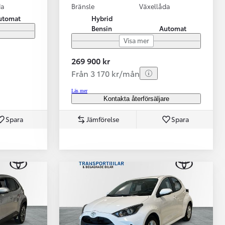
da
Bränsle
Växellåda
utomat
Hybrid
Bensin
Automat
Visa mer
269 900 kr
Från 3 170 kr/mån
Läs mer
Kontakta återförsäljare
Spara
Jämförelse
Spara