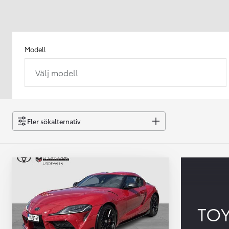
Modell
Välj modell
Från 238 900 kr
Från 2 349 kr/mån
Easy Billån
GR Yaris
Fler sökalternativ
BENSIN
TO