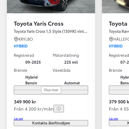
Toyota Yaris Cross
Toyota
Toyota Yaris Cross 1,5 Style (130HK) vinterhjul
Toyota Rav
KRYLBO
HÄLLEF
HYBRID
HYBRID
Registrerad
Mätarställning
Registrerad
09-2025
225 mil
07-
Bränsle
Växellåda
Bränsle
Hybrid
Hybr
Bensin
Automat
Bens
Visa mer
349 900 kr
379 500 k
Från 4 200 kr/mån
Från 4 5
Läs mer
Läs mer
Kontakta återförsäljare
K