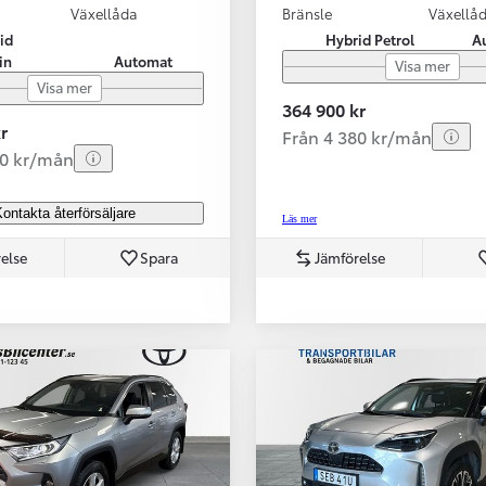
Växellåda
Bränsle
Växellå
id
Hybrid Petrol
A
in
Automat
Visa mer
Visa mer
364 900 kr
r
Från 4 380 kr/mån
80 kr/mån
ontakta återförsäljare
Läs mer
else
Spara
Jämförelse