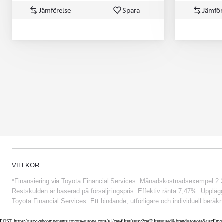
Jämförelse
Spara
Jämför
Från 852 900 kr
VILLKOR
*Finansiering via Toyota Financial Services: Månadskostnadsexempel 2 234
Restskulden är baserad på försäljningspris. Effektiv ränta 7,47%. Uppläggn
Toyota Financial Services. Ett bindande, utförligare och individuell beräkn
POST https://usc-webcomponents.toyota-europe.com/v1/car-filter/se/sv?carFilter=used&brand=toyota&uscE