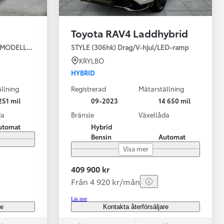
Toyota RAV4 Laddhybrid
JUL NYA MODELLEN
STYLE (306hk) Drag/V-hjul/LED-ramp
KRYLBO
HYBRID
llning
Registrerad
Mätarställning
Vi har Sveriges mest nöjda biläg
Nya elbil
251 mil
09-2023
14 650 mil
Läs mer
Elbilar f
da
Bränsle
Växellåda
utomat
Hybrid
Bensin
Automat
Visa mer
409 900 kr
Från 4 920 kr/mån
Läs mer
re
Kontakta återförsäljare