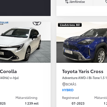
Jämförelse
Från 350 900 kr
Från 3 450 kr/mån
 Corolla
Toyota Yaris Cross
Easy Billån
Nya GR GT
140hk) v-hjul
Adventure AWD-i Bi-Tone 1.5 1
The soul lives on
BORÅS
HYBRID
Mätarställning
Registrerad
Mätarstä
2025
1 239 mil
07-2023
1 