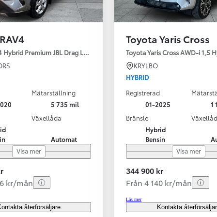
 RAV4
Toyota Yaris Cross
4 Hybrid Premium JBL Drag Led ramp Vhjul motorv
Toyota Yaris Cross AWD-i 1,5 H
ORS
KRYLBO
HYBRID
Mätarställning
Registrerad
Mätarstä
2020
5 735 mil
01-2025
1 
Växellåda
Bränsle
Växellå
id
Hybrid
in
Automat
Bensin
A
Visa mer
Visa mer
r
344 900 kr
56 kr/mån
Från 4 140 kr/mån
Läs mer
ontakta återförsäljare
Kontakta återförsälja