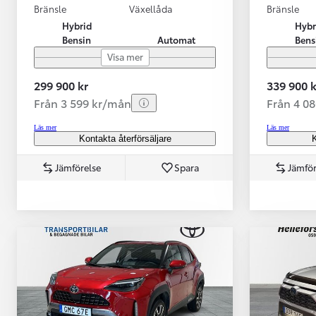
Bränsle
Växellåda
Bränsle
Hybrid
Hybr
Bensin
Automat
Bens
Visa mer
299 900 kr
339 900 k
Från 3 599 kr/mån
Från 4 0
Läs mer
Läs mer
Kontakta återförsäljare
K
Jämförelse
Spara
Jämför