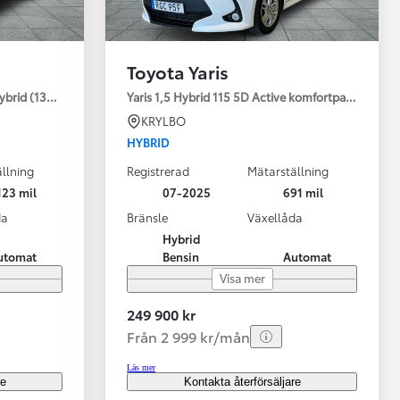
Toyota Yaris
ybrid (130HK) Style V-hjul
Yaris 1,5 Hybrid 115 5D Active komfortpaket
KRYLBO
HYBRID
llning
Registrerad
Mätarställning
123 mil
07-2025
691 mil
da
Bränsle
Växellåda
Hybrid
utomat
Bensin
Automat
Visa mer
249 900 kr
Från 2 999 kr/mån
Läs mer
re
Kontakta återförsäljare