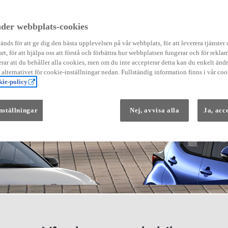
der webbplats-cookies
nds för att ge dig den bästa upplevelsen på vår webbplats, för att leverera tjänster
art, för att hjälpa oss att förstå och förbättra hur webbplatsen fungerar och för reklam
Från 569 900 kr
ar att du behåller alla cookies, men om du inte accepterar detta kan du enkelt än
Från 3 958 kr/mån
å alternativet för cookie-inställningar nedan. Fullständig information finns i vår coo
ie-policy
Yaris
HYBRID
nställningar
Nej, avvisa alla
Ja, acc