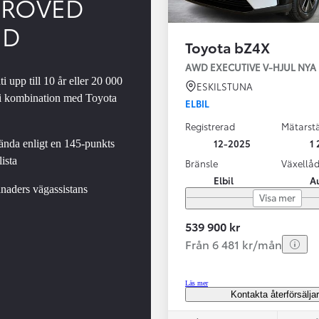
PROVED
ED
Toyota bZ4X
SBIL!
AWD EXECUTIVE V-H
i upp till 10 år eller 20 000
ESKILSTUNA
 i kombination med Toyota
ELBIL
Registrerad
Mätarstä
Från 324 900 kr
12-2025
1 
nda enligt en 145-punkts
Från 3 194 kr/mån
ista
Bränsle
Växellå
Elbil
A
Toyota C-HR
naders vägassistans
Visa mer
HYBRID & LADDHYBRID
539 900 kr
Från 6 481 kr/mån
Läs mer
Kontakta återförsälja