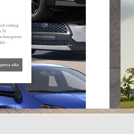
 och verktyg
. Vi
dra dem genom
kie-
eptera alla