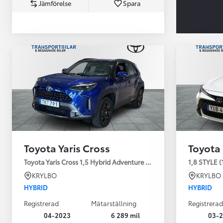
Jämförelse
Spara
Från 360 900 kr
Från 3 548 kr/mån
Toyota Yaris Cross
Toyota
Easy Billån
Toyota GR Supra
Toyota Yaris Cross 1,5 Hybrid Adventure Drag V-Hjul
1,8 STYLE (
BENSIN
KRYLBO
KRYLBO
HYBRID
HYBRID
Registrerad
Mätarställning
Registrerad
04-2023
6 289 mil
03-