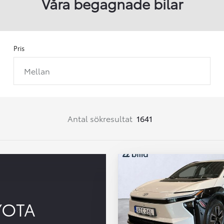
Våra begagnade bilar
Pris
Mellan
Från 257 900 kr
Från 2 535 kr/mån
Easy Billån
Corolla
Antal sökresultat
1641
HYBRID
YOTA