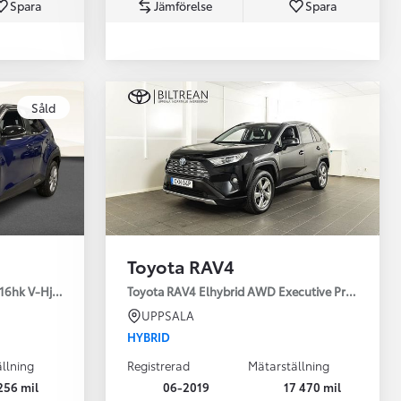
Spara
Jämförelse
Spara
Toyota Professio
Såld
När varje jobb r
Toyota RAV4
16hk V-Hjul Drag JBL
Toyota RAV4 Elhybrid AWD Executive Premium Dr
UPPSALA
HYBRID
llning
Registrerad
Mätarställning
256 mil
06-2019
17 470 mil