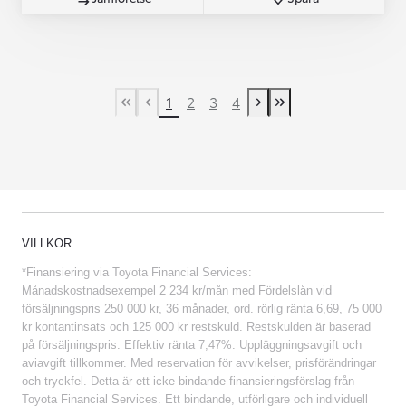
1
2
3
4
First Page
Previous page
Next page
Last Page
VILLKOR
*Finansiering via Toyota Financial Services:
Månadskostnadsexempel 2 234 kr/mån med Fördelslån vid
försäljningspris 250 000 kr, 36 månader, ord. rörlig ränta 6,69, 75 000
kr kontantinsats och 125 000 kr restskuld. Restskulden är baserad
på försäljningspris. Effektiv ränta 7,47%. Uppläggningsavgift och
aviavgift tillkommer. Med reservation för avvikelser, prisförändringar
och tryckfel. Detta är ett icke bindande finansieringsförslag från
Toyota Financial Services. Ett bindande, utförligare och individuell