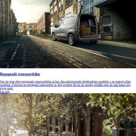
Begagnade transportbilar
Om du letar efter begagnade transportbilar så har våra auktoriserade återförsäljare modeller i en mängd olika
storlekar. Förutom en begagnad transportbil av hög kvalitet får du en smidig bilaffär som du kan känna dig
trygg med.
Läs mer