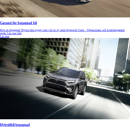
Garanti för begagnad bil
Köp en begagnad Toyota lika tryggt som vid en ny med Approved Used - Vägassistans och kvalitetsgaranti
ingår. Läs mer här!
Läs mer
Hybridbil begagnad