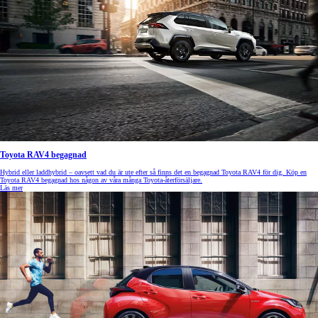
Toyota RAV4 begagnad
Hybrid eller laddhybrid – oavsett vad du är ute efter så finns det en begagnad Toyota RAV4 för dig. Köp en
Toyota RAV4 begagnad hos någon av våra många Toyota-återförsäljare.
Läs mer