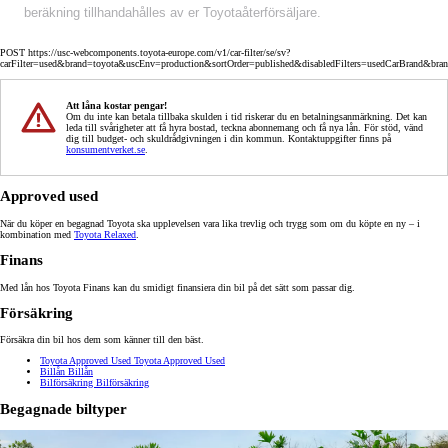
beräkning tillhandahålles av er Toyotaåterförsäljare.
POST https://usc-webcomponents.toyota-europe.com/v1/car-filter/se/sv?
carFilter=used&brand=toyota&uscEnv=production&sortOrder=published&disabledFilters=usedCarBrand&bra
Att låna kostar pengar!
Om du inte kan betala tillbaka skulden i tid riskerar du en betalningsanmärkning. Det kan
leda till svårigheter att få hyra bostad, teckna abonnemang och få nya lån. För stöd, vänd
dig till budget- och skuldrådgivningen i din kommun. Kontaktuppgifter finns på
konsumentverket.se
.
Approved used
När du köper en begagnad Toyota ska upplevelsen vara lika trevlig och trygg som om du köpte en ny – i
kombination med
Toyota Relaxed
.
Finans
Med lån hos Toyota Finans kan du smidigt finansiera din bil på det sätt som passar dig.
Försäkring
Försäkra din bil hos dem som känner till den bäst.
Toyota Approved Used
Toyota Approved Used
Billån
Billån
Bilförsäkring
Bilförsäkring
Begagnade biltyper