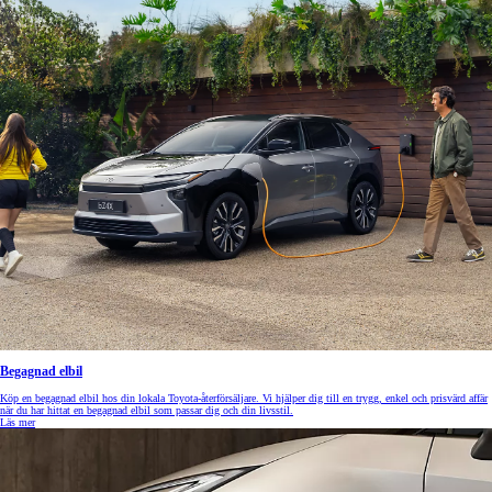
Begagnad elbil
Köp en begagnad elbil hos din lokala Toyota-återförsäljare. Vi hjälper dig till en trygg, enkel och prisvärd affär
när du har hittat en begagnad elbil som passar dig och din livsstil.
Läs mer