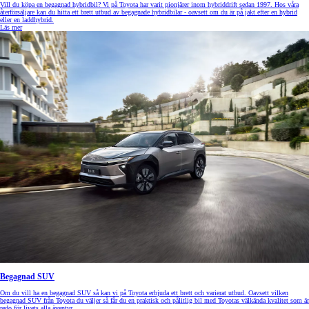
Vill du köpa en begagnad hybridbil? Vi på Toyota har varit pionjärer inom hybriddrift sedan 1997. Hos våra
återförsäljare kan du hitta ett brett utbud av begagnade hybridbilar - oavsett om du är på jakt efter en hybrid
eller en laddhybrid.
Läs mer
Begagnad SUV
Om du vill ha en begagnad SUV så kan vi på Toyota erbjuda ett brett och varierat utbud. Oavsett vilken
begagnad SUV från Toyota du väljer så får du en praktisk och pålitlig bil med Toyotas välkända kvalitet som är
redo för livets alla äventyr.