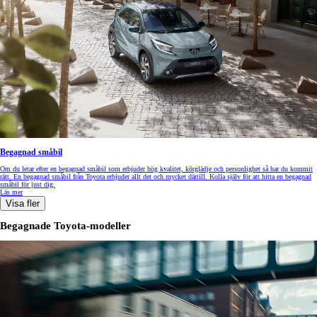
Begagnad småbil
Om du letar efter en begagnad småbil som erbjuder hög kvalitet, körglädje och personlighet så har du kommit
rätt. En begagnad småbil från Toyota erbjuder allt det och mycket därtill. Kolla själv för att hitta en begagnad
småbil för just dig.
Läs mer
Visa fler
Begagnade Toyota-modeller