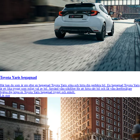
Toyota Yaris begagnad
Här kan du som är ute efter en begagnad Toyota Yaris söka och hitta din perfekta bil. En begagnad Toyota Yaris
är ett lika tryggt som roligt val av bil. Använd våra sökfilter för att hitta rätt bil och låt våra återförsäljare
hjälpa dig köpa en Toyota Yaris begagnad tryggt och enkelt.
Läs mer