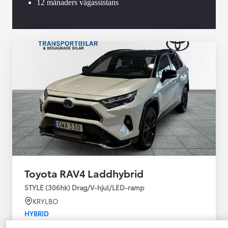
12 månaders vägassistans
Toyota RAV4 Laddhybrid
STYLE (306hk) Drag/V-hjul/LED-ramp
KRYLBO
HYBRID