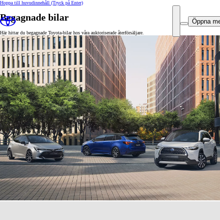
Hoppa till huvudinnehåll
(Tryck på Enter)
Begagnade bilar
Öppna m
Här hittar du begagnade Toyota-bilar hos våra auktoriserade återförsäljare.