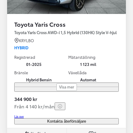
Toyota Yaris Cross
Toyota Yaris Cross AWD-i 1,5 Hybrid (130HK) Style V-hjul
KRYLBO
HYBRID
Registrerad
Mätarställning
01-2025
1 123 mil
Bränsle
Växellåda
Hybrid Bensin
Automat
Visa mer
344 900 kr
Från 4 140 kr/mån
Läs mer
Kontakta återförsäljare