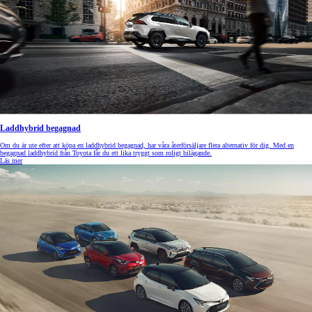
Laddhybrid begagnad
Om du är ute efter att köpa en laddhybrid begagnad, har våra återförsäljare flera alternativ för dig. Med en
begagnad laddhybrid från Toyota får du ett lika tryggt som roligt bilägande.
Läs mer