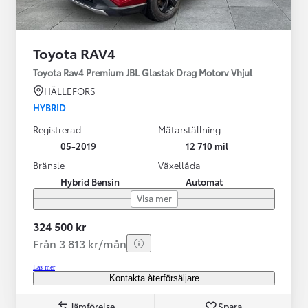
Toyota RAV4
Toyota Rav4 Premium JBL Glastak Drag Motorv Vhjul
HÄLLEFORS
HYBRID
Registrerad
Mätarställning
05-2019
12 710 mil
Bränsle
Växellåda
Hybrid Bensin
Automat
Visa mer
324 500 kr
Från 3 813 kr/mån
Läs mer
Kontakta återförsäljare
Jämförelse
Spara