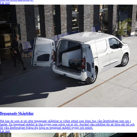
Läs mer
Begagnade Skåpbilar
Här kan du som är ute efter begagnade skåpbilar se vilket utbud som finns hos våra återförsäljare runt om i
landet. En begagnad skåpbil är lika tryggt som roligt val av bil. Använd våra sökfilter för att hitta rätt bil och
låt våra återförsäljare hjälpa dig köpa en begagnad skåpbil tryggt och enkelt.
Läs mer