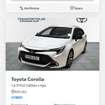
Jämförelse
Spara
Toyota Corolla
1,8 STYLE (140hk) v-hjul
KRYLBO
HYBRID
Registrerad
Mätarställning