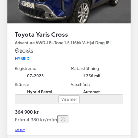
Toyota Yaris Cross
Adventure AWD-i Bi-Tone 1.5 116hk V-Hjul Drag JBL
BORÅS
HYBRID
Registrerad
Mätarställning
07-2023
1 256 mil
Bränsle
Växellåda
Hybrid Petrol
Automat
Visa mer
364 900 kr
Från 4 380 kr/mån
Läs mer