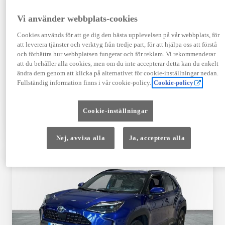
Registrerad
Mätarställning
09-2023
14 650 mil
Vi använder webbplats-cookies
Bränsle
Växellåda
Cookies används för att ge dig den bästa upplevelsen på vår webbplats, för
Hybrid Bensin
Automat
att leverera tjänster och verktyg från tredje part, för att hjälpa oss att förstå
Visa mer
och förbättra hur webbplatsen fungerar och för reklam. Vi rekommenderar
att du behåller alla cookies, men om du inte accepterar detta kan du enkelt
409 900 kr
ändra dem genom att klicka på alternativet för cookie-inställningar nedan.
Från 4 920 kr/mån
Fullständig information finns i vår cookie-policy.
Cookie-policy
Läs mer
Kontakta återförsäljare
Cookie-inställningar
Jämförelse
Spara
Nej, avvisa alla
Ja, acceptera alla