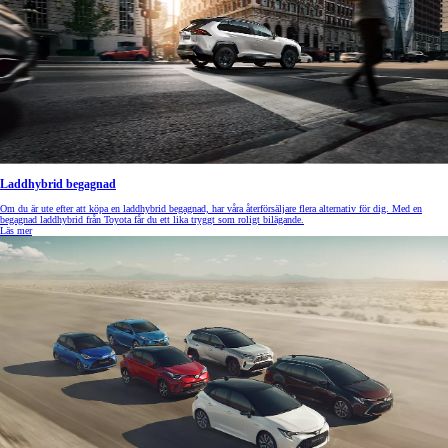
Laddhybrid begagnad
Om du är ute efter att köpa en laddhybrid begagnad, har våra återförsäljare flera alternativ för dig. Med en
begagnad laddhybrid från Toyota får du ett lika tryggt som roligt bilägande.
Läs mer