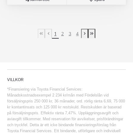
1
2
3
4
First Page
Previous page
Next page
Last Page
VILLKOR
*Finansiering via Toyota Financial Services:
Månadskostnadsexempel 2 234 kr/mån med Fördelslån vid
försäljningspris 250 000 kr, 36 månader, ord. rörlig ränta 6,69, 75 000
kr kontantinsats och 125 000 kr restskuld. Restskulden är baserad
på försäljningspris. Effektiv ränta 7,47%. Uppläggningsavgift och
aviavgift tillkommer. Med reservation för avvikelser, prisförändringar
och tryckfel. Detta är ett icke bindande finansieringsförslag från
Toyota Financial Services. Ett bindande, utförligare och individuell