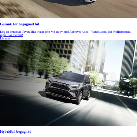
Garanti för begagnad bil
Köp en begagnad Toyota lika tryggt som vid en ny med Approved Used - Vägassistans och kvalitetsgaranti
ingår. Läs mer här!
Läs mer
Hybridbil begagnad