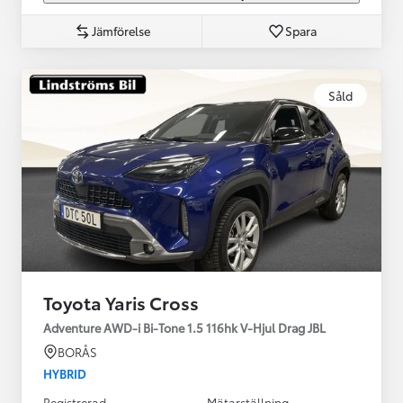
Jämförelse
Spara
Såld
Toyota Yaris Cross
Adventure AWD-i Bi-Tone 1.5 116hk V-Hjul Drag JBL
BORÅS
HYBRID
Registrerad
Mätarställning