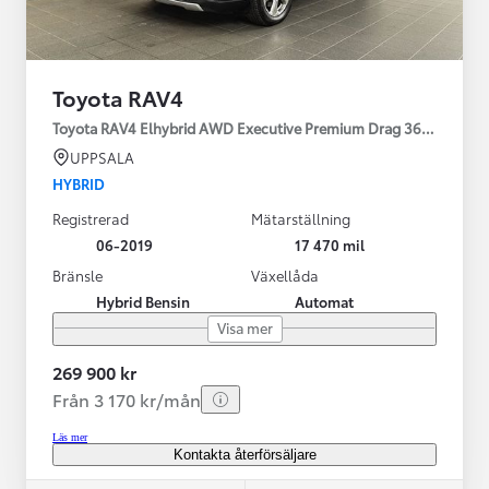
Toyota RAV4
Toyota RAV4 Elhybrid AWD Executive Premium Drag 360-kamera 
UPPSALA
HYBRID
Registrerad
Mätarställning
06-2019
17 470 mil
Bränsle
Växellåda
Hybrid Bensin
Automat
Visa mer
269 900 kr
Från 3 170 kr/mån
Läs mer
Kontakta återförsäljare