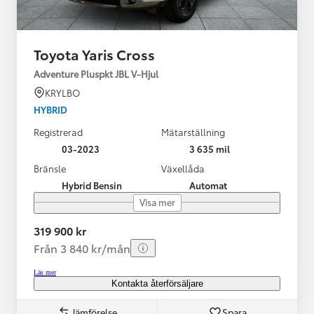
Toyota Yaris Cross
Adventure Pluspkt JBL V-Hjul
KRYLBO
HYBRID
Registrerad
Mätarställning
03-2023
3 635 mil
Bränsle
Växellåda
Hybrid Bensin
Automat
Visa mer
319 900 kr
Från 3 840 kr/mån
Läs mer
Kontakta återförsäljare
Jämförelse
Spara