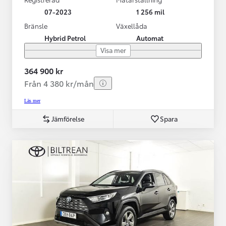
07-2023
1 256 mil
Bränsle
Växellåda
Hybrid Petrol
Automat
Visa mer
364 900 kr
Från 4 380 kr/mån
Läs mer
Jämförelse
Spara