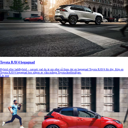
Toyota RAV4 begagnad
Hybrid eller laddhybrid – oavsett vad du är ute efter så finns det en begagnad Toyota RAV4 för dig. Köp en
Toyota RAV4 begagnad hos någon av våra många Toyota-återförsäljare.
Läs mer