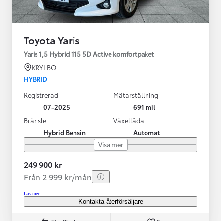
Toyota Yaris
Yaris 1,5 Hybrid 115 5D Active komfortpaket
KRYLBO
HYBRID
Registrerad
Mätarställning
07-2025
691 mil
Bränsle
Växellåda
Hybrid Bensin
Automat
Visa mer
249 900 kr
Från 2 999 kr/mån
Läs mer
Kontakta återförsäljare