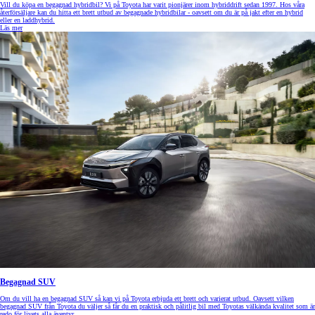
Vill du köpa en begagnad hybridbil? Vi på Toyota har varit pionjärer inom hybriddrift sedan 1997. Hos våra
återförsäljare kan du hitta ett brett utbud av begagnade hybridbilar - oavsett om du är på jakt efter en hybrid
eller en laddhybrid.
Läs mer
Begagnad SUV
Om du vill ha en begagnad SUV så kan vi på Toyota erbjuda ett brett och varierat utbud. Oavsett vilken
begagnad SUV från Toyota du väljer så får du en praktisk och pålitlig bil med Toyotas välkända kvalitet som är
redo för livets alla äventyr.