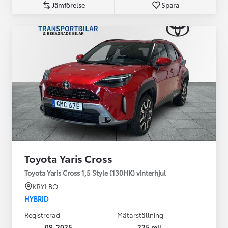
Jämförelse
Spara
Toyota Yaris Cross
Toyota Yaris Cross 1,5 Style (130HK) vinterhjul
KRYLBO
HYBRID
Registrerad
Mätarställning
09-2025
225 mil