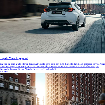
Toyota Yaris begagnad
Här kan du som är ute efter en begagnad Toyota Yaris söka och hitta din perfekta bil. En begagnad Toyota Yaris
är ett lika tryggt som roligt val av bil. Använd våra sökfilter för att hitta rätt bil och låt våra återförsäljare
hjälpa dig köpa en Toyota Yaris begagnad tryggt och enkelt.
Läs mer