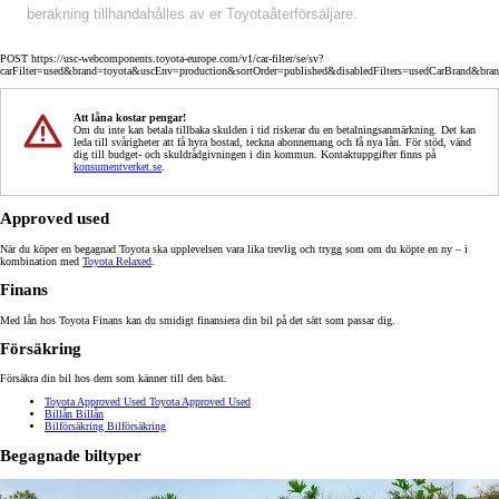
beräkning tillhandahålles av er Toyotaåterförsäljare.
POST https://usc-webcomponents.toyota-europe.com/v1/car-filter/se/sv?
carFilter=used&brand=toyota&uscEnv=production&sortOrder=published&disabledFilters=usedCarBrand&bra
Att låna kostar pengar!
Om du inte kan betala tillbaka skulden i tid riskerar du en betalningsanmärkning. Det kan
leda till svårigheter att få hyra bostad, teckna abonnemang och få nya lån. För stöd, vänd
dig till budget- och skuldrådgivningen i din kommun. Kontaktuppgifter finns på
konsumentverket.se
.
Approved used
När du köper en begagnad Toyota ska upplevelsen vara lika trevlig och trygg som om du köpte en ny – i
kombination med
Toyota Relaxed
.
Finans
Med lån hos Toyota Finans kan du smidigt finansiera din bil på det sätt som passar dig.
Försäkring
Försäkra din bil hos dem som känner till den bäst.
Toyota Approved Used
Toyota Approved Used
Billån
Billån
Bilförsäkring
Bilförsäkring
Begagnade biltyper