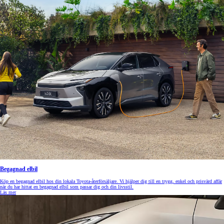
Begagnad elbil
Köp en begagnad elbil hos din lokala Toyota-återförsäljare. Vi hjälper dig till en trygg, enkel och prisvärd affär
när du har hittat en begagnad elbil som passar dig och din livsstil.
Läs mer