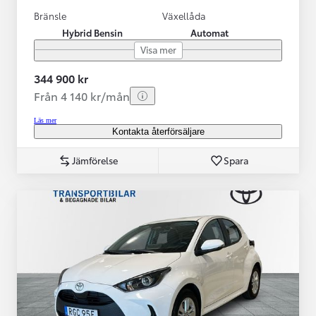
Bränsle
Växellåda
Hybrid Bensin
Automat
Visa mer
344 900 kr
Från 4 140 kr/mån
Läs mer
Kontakta återförsäljare
Jämförelse
Spara