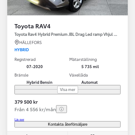
Toyota RAV4
Toyota Rav4 Hybrid Premium JBL Drag Led ramp Vhjul motorv
HÄLLEFORS
HYBRID
Registrerad
Mätarställning
07-2020
5 735 mil
Bränsle
Växellåda
Hybrid Bensin
Automat
Visa mer
379 500 kr
Från 4 556 kr/mån
Läs mer
Kontakta återförsäljare