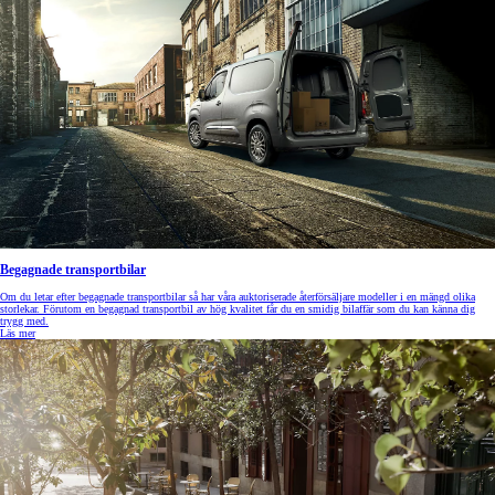
Begagnade transportbilar
Om du letar efter begagnade transportbilar så har våra auktoriserade återförsäljare modeller i en mängd olika
storlekar. Förutom en begagnad transportbil av hög kvalitet får du en smidig bilaffär som du kan känna dig
trygg med.
Läs mer