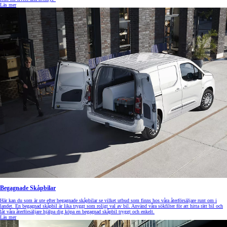
Läs mer
Begagnade Skåpbilar
Här kan du som är ute efter begagnade skåpbilar se vilket utbud som finns hos våra återförsäljare runt om i
landet. En begagnad skåpbil är lika tryggt som roligt val av bil. Använd våra sökfilter för att hitta rätt bil och
låt våra återförsäljare hjälpa dig köpa en begagnad skåpbil tryggt och enkelt.
Läs mer