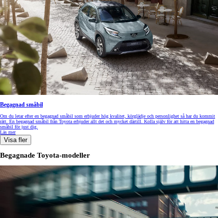
Begagnad småbil
Om du letar efter en begagnad småbil som erbjuder hög kvalitet, körglädje och personlighet så har du kommit
rätt. En begagnad småbil från Toyota erbjuder allt det och mycket därtill. Kolla själv för att hitta en begagnad
småbil för just dig.
Läs mer
Visa fler
Begagnade Toyota-modeller