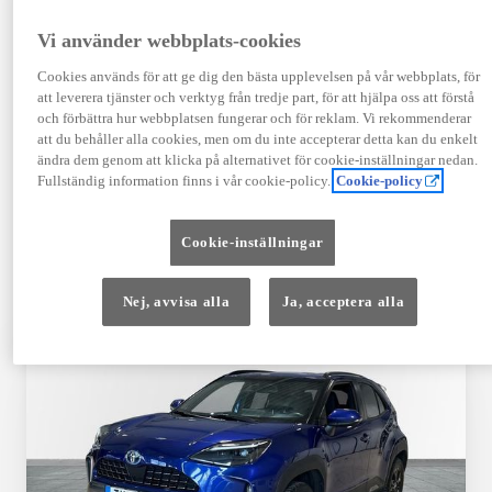
TOYOTA APPROVED
Vi använder webbplats-cookies
USED
Cookies används för att ge dig den bästa upplevelsen på vår webbplats, för
att leverera tjänster och verktyg från tredje part, för att hjälpa oss att förstå
och förbättra hur webbplatsen fungerar och för reklam. Vi rekommenderar
Garanti upp till 10 år eller 20 000 mil – i
att du behåller alla cookies, men om du inte accepterar detta kan du enkelt
kombination med Toyota Relax
ändra dem genom att klicka på alternativet för cookie-inställningar nedan.
Fullständig information finns i vår cookie-policy.
Cookie-policy
Godkända enligt en 145-punkts checklista
Cookie-inställningar
12 månaders vägassistans
Nej, avvisa alla
Ja, acceptera alla