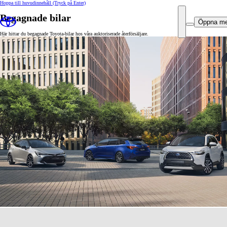
Hoppa till huvudinnehåll
(Tryck på Enter)
Begagnade bilar
Öppna m
Här hittar du begagnade Toyota-bilar hos våra auktoriserade återförsäljare.