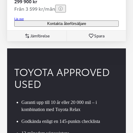
299 900 kr
Från 3 599 kr/mån
Läs mer
Kontakta återförsäljare
Jämförelse
Spara
TOYOTA APPROVED
USED
Garanti upp till 10 år eller 20 000 mil – i
kombination med Toyota Relax
Godkända enligt en 145-punkts checklista