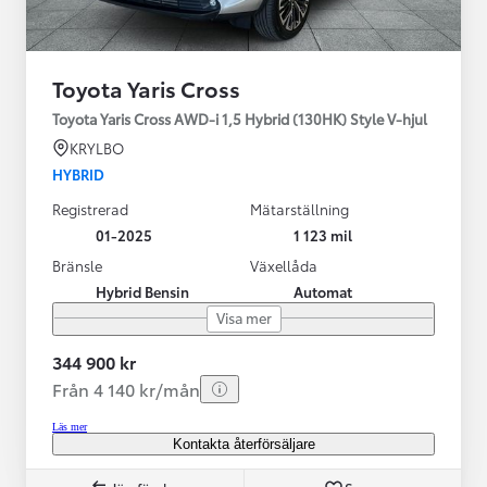
Toyota Yaris Cross
Toyota Yaris Cross AWD-i 1,5 Hybrid (130HK) Style V-hjul
KRYLBO
HYBRID
Registrerad
Mätarställning
01-2025
1 123 mil
Bränsle
Växellåda
Hybrid Bensin
Automat
Visa mer
344 900 kr
Från 4 140 kr/mån
Läs mer
Kontakta återförsäljare