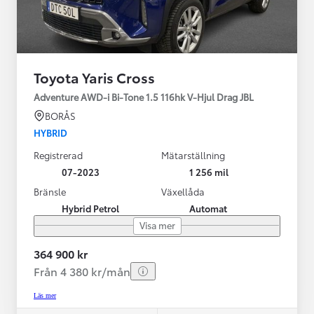
Toyota Yaris Cross
Adventure AWD-i Bi-Tone 1.5 116hk V-Hjul Drag JBL
BORÅS
HYBRID
Registrerad
Mätarställning
07-2023
1 256 mil
Bränsle
Växellåda
Hybrid Petrol
Automat
Visa mer
364 900 kr
Från 4 380 kr/mån
Läs mer