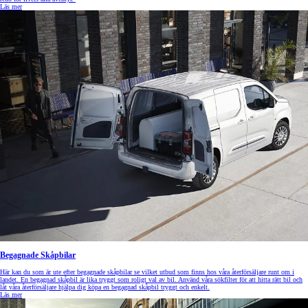
Läs mer
Begagnade Skåpbilar
Här kan du som är ute efter begagnade skåpbilar se vilket utbud som finns hos våra återförsäljare runt om i
landet. En begagnad skåpbil är lika tryggt som roligt val av bil. Använd våra sökfilter för att hitta rätt bil och
låt våra återförsäljare hjälpa dig köpa en begagnad skåpbil tryggt och enkelt.
Läs mer