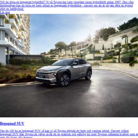
Vill du köpa en begagnad hybridbil? Vi på Toyota har varit pionjärer inom hybriddrift sedan 1997. Hos våra
återförsäljare kan du hitta ett brett utbud av begagnade hybridbilar - oavsett om du är på jakt efter en hybrid
eller en laddhybrid.
Läs mer
Begagnad SUV
Om du vill ha en begagnad SUV så kan vi på Toyota erbjuda ett brett och varierat utbud. Oavsett vilken
begagnad SUV från Toyota du väljer så får du en praktisk och pålitlig bil med Toyotas välkända kvalitet som är
redo för livets alla äventyr.