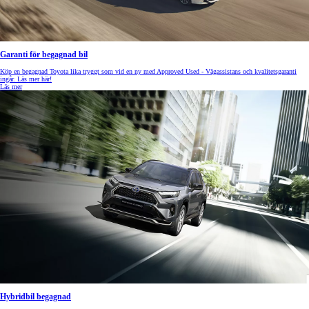
Garanti för begagnad bil
Köp en begagnad Toyota lika tryggt som vid en ny med Approved Used - Vägassistans och kvalitetsgaranti
ingår. Läs mer här!
Läs mer
Hybridbil begagnad