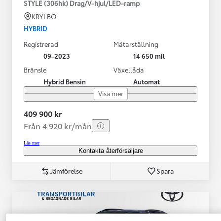
STYLE (306hk) Drag/V-hjul/LED-ramp
KRYLBO
HYBRID
Registrerad
Mätarställning
09-2023
14 650 mil
Bränsle
Växellåda
Hybrid Bensin
Automat
Visa mer
409 900 kr
Från 4 920 kr/mån
Läs mer
Kontakta återförsäljare
Jämförelse
Spara