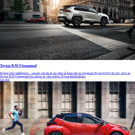
Toyota RAV4 begagnad
Hybrid eller laddhybrid – oavsett vad du är ute efter så finns det en begagnad Toyota RAV4 för dig. Köp en
Toyota RAV4 begagnad hos någon av våra många Toyota-återförsäljare.
Läs mer