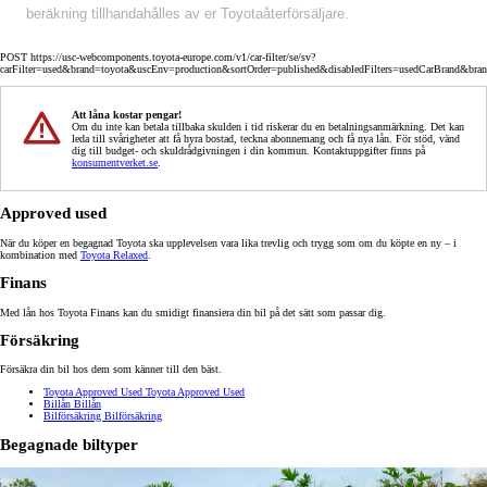
beräkning tillhandahålles av er Toyotaåterförsäljare.
POST https://usc-webcomponents.toyota-europe.com/v1/car-filter/se/sv?
carFilter=used&brand=toyota&uscEnv=production&sortOrder=published&disabledFilters=usedCarBrand&bra
Att låna kostar pengar!
Om du inte kan betala tillbaka skulden i tid riskerar du en betalningsanmärkning. Det kan
leda till svårigheter att få hyra bostad, teckna abonnemang och få nya lån. För stöd, vänd
dig till budget- och skuldrådgivningen i din kommun. Kontaktuppgifter finns på
konsumentverket.se
.
Approved used
När du köper en begagnad Toyota ska upplevelsen vara lika trevlig och trygg som om du köpte en ny – i
kombination med
Toyota Relaxed
.
Finans
Med lån hos Toyota Finans kan du smidigt finansiera din bil på det sätt som passar dig.
Försäkring
Försäkra din bil hos dem som känner till den bäst.
Toyota Approved Used
Toyota Approved Used
Billån
Billån
Bilförsäkring
Bilförsäkring
Begagnade biltyper