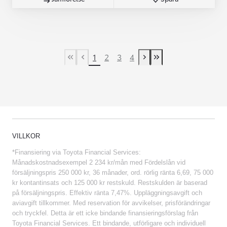
1
2
3
4
First Page
Previous page
Next page
Last Page
VILLKOR
*Finansiering via Toyota Financial Services:
Månadskostnadsexempel 2 234 kr/mån med Fördelslån vid
försäljningspris 250 000 kr, 36 månader, ord. rörlig ränta 6,69, 75 000
kr kontantinsats och 125 000 kr restskuld. Restskulden är baserad
på försäljningspris. Effektiv ränta 7,47%. Uppläggningsavgift och
aviavgift tillkommer. Med reservation för avvikelser, prisförändringar
och tryckfel. Detta är ett icke bindande finansieringsförslag från
Toyota Financial Services. Ett bindande, utförligare och individuell