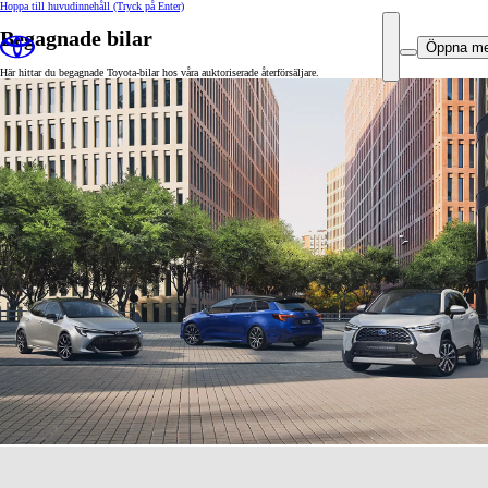
Hoppa till huvudinnehåll
(Tryck på Enter)
Begagnade bilar
Öppna m
Här hittar du begagnade Toyota-bilar hos våra auktoriserade återförsäljare.