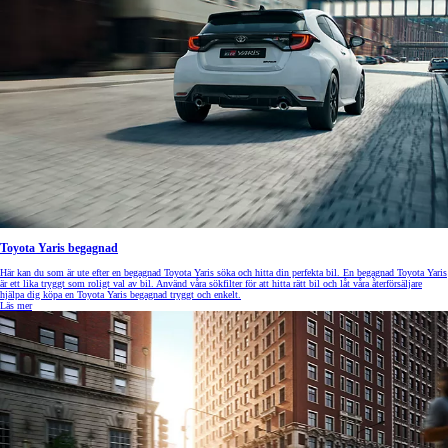
Toyota Yaris begagnad
Här kan du som är ute efter en begagnad Toyota Yaris söka och hitta din perfekta bil. En begagnad Toyota Yaris
är ett lika tryggt som roligt val av bil. Använd våra sökfilter för att hitta rätt bil och låt våra återförsäljare
hjälpa dig köpa en Toyota Yaris begagnad tryggt och enkelt.
Läs mer