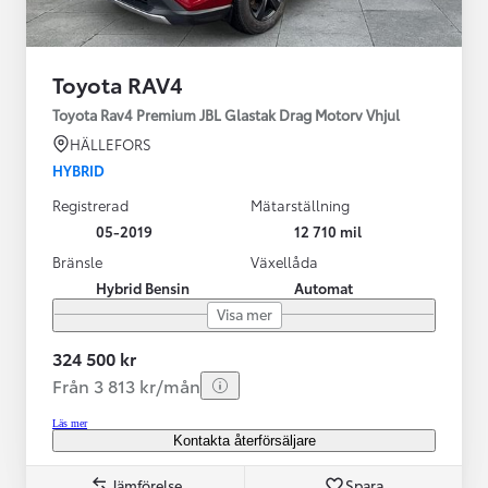
Toyota RAV4
Toyota Rav4 Premium JBL Glastak Drag Motorv Vhjul
HÄLLEFORS
HYBRID
Registrerad
Mätarställning
05-2019
12 710 mil
Bränsle
Växellåda
Hybrid Bensin
Automat
Visa mer
324 500 kr
Från 3 813 kr/mån
Läs mer
Kontakta återförsäljare
Jämförelse
Spara