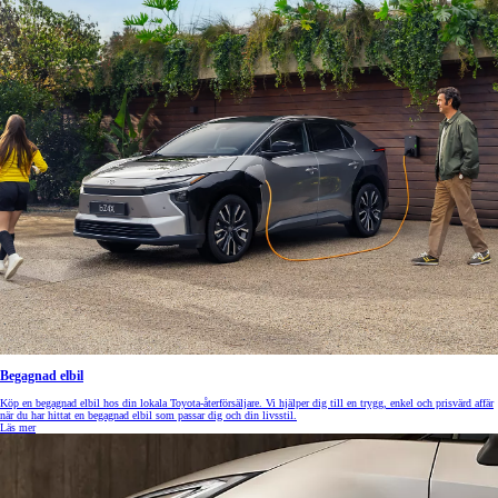
Begagnad elbil
Köp en begagnad elbil hos din lokala Toyota-återförsäljare. Vi hjälper dig till en trygg, enkel och prisvärd affär
när du har hittat en begagnad elbil som passar dig och din livsstil.
Läs mer