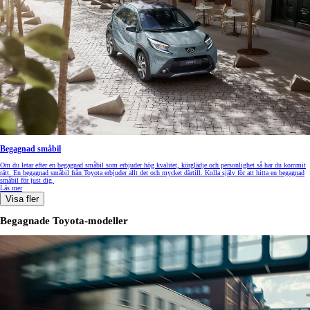
Begagnad småbil
Om du letar efter en begagnad småbil som erbjuder hög kvalitet, körglädje och personlighet så har du kommit
rätt. En begagnad småbil från Toyota erbjuder allt det och mycket därtill. Kolla själv för att hitta en begagnad
småbil för just dig.
Läs mer
Visa fler
Begagnade Toyota-modeller