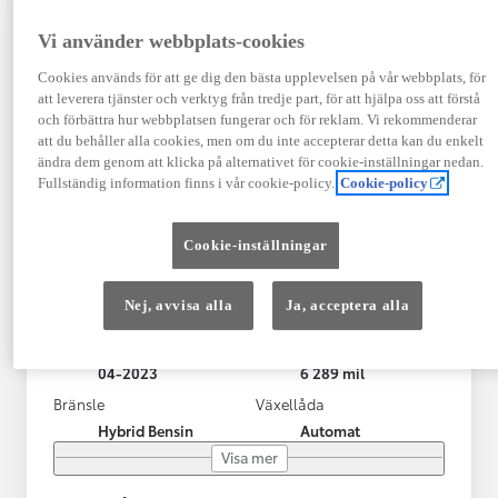
Vi använder webbplats-cookies
Cookies används för att ge dig den bästa upplevelsen på vår webbplats, för
att leverera tjänster och verktyg från tredje part, för att hjälpa oss att förstå
och förbättra hur webbplatsen fungerar och för reklam. Vi rekommenderar
att du behåller alla cookies, men om du inte accepterar detta kan du enkelt
ändra dem genom att klicka på alternativet för cookie-inställningar nedan.
Fullständig information finns i vår cookie-policy.
Cookie-policy
Toyota Yaris Cross
Cookie-inställningar
Toyota Yaris Cross 1,5 Hybrid Adventure Drag V-Hjul
KRYLBO
Nej, avvisa alla
Ja, acceptera alla
HYBRID
Registrerad
Mätarställning
04-2023
6 289 mil
Bränsle
Växellåda
Hybrid Bensin
Automat
Visa mer