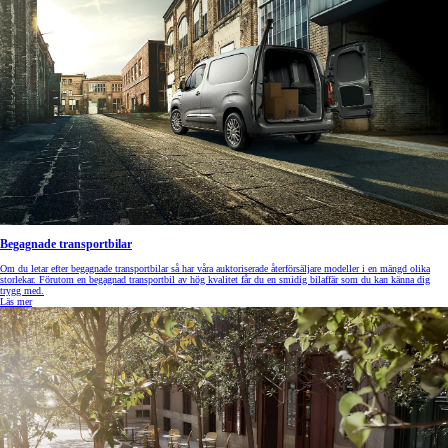
Begagnade transportbilar
Om du letar efter begagnade transportbilar så har våra auktoriserade återförsäljare modeller i en mängd olika
storlekar. Förutom en begagnad transportbil av hög kvalitet får du en smidig bilaffär som du kan känna dig
trygg med.
Läs mer