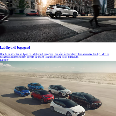
Laddhybrid begagnad
Om du är ute efter att köpa en laddhybrid begagnad, har våra återförsäljare flera alternativ för dig. Med en
begagnad laddhybrid från Toyota får du ett lika tryggt som roligt bilägande.
Läs mer