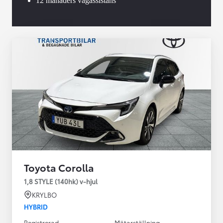
12 månaders vägassistans
Toyota Corolla
1,8 STYLE (140hk) v-hjul
KRYLBO
HYBRID
Registrerad
Mätarställning