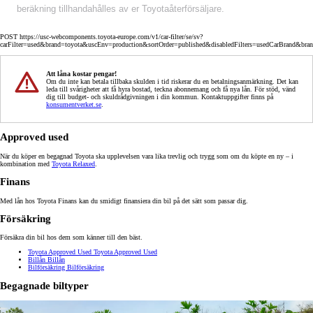
beräkning tillhandahålles av er Toyotaåterförsäljare.
POST https://usc-webcomponents.toyota-europe.com/v1/car-filter/se/sv?
carFilter=used&brand=toyota&uscEnv=production&sortOrder=published&disabledFilters=usedCarBrand&bra
Att låna kostar pengar!
Om du inte kan betala tillbaka skulden i tid riskerar du en betalningsanmärkning. Det kan
leda till svårigheter att få hyra bostad, teckna abonnemang och få nya lån. För stöd, vänd
dig till budget- och skuldrådgivningen i din kommun. Kontaktuppgifter finns på
konsumentverket.se
.
Approved used
När du köper en begagnad Toyota ska upplevelsen vara lika trevlig och trygg som om du köpte en ny – i
kombination med
Toyota Relaxed
.
Finans
Med lån hos Toyota Finans kan du smidigt finansiera din bil på det sätt som passar dig.
Försäkring
Försäkra din bil hos dem som känner till den bäst.
Toyota Approved Used
Toyota Approved Used
Billån
Billån
Bilförsäkring
Bilförsäkring
Begagnade biltyper