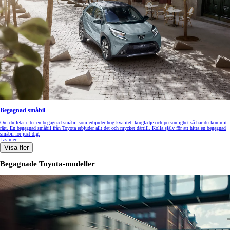
Begagnad småbil
Om du letar efter en begagnad småbil som erbjuder hög kvalitet, körglädje och personlighet så har du kommit
rätt. En begagnad småbil från Toyota erbjuder allt det och mycket därtill. Kolla själv för att hitta en begagnad
småbil för just dig.
Läs mer
Visa fler
Begagnade Toyota-modeller