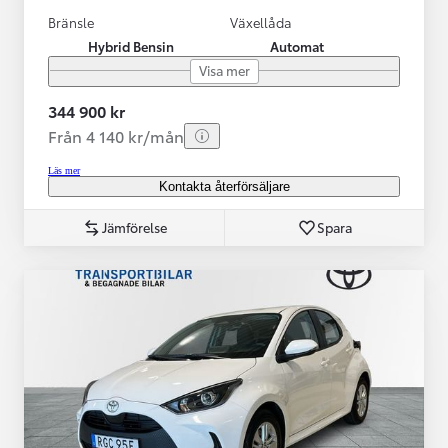
Bränsle
Växellåda
Hybrid Bensin
Automat
Visa mer
344 900 kr
Från 4 140 kr/mån
Läs mer
Kontakta återförsäljare
Jämförelse
Spara