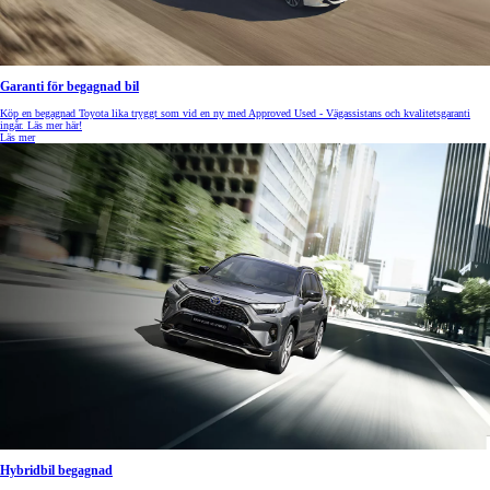
Garanti för begagnad bil
Köp en begagnad Toyota lika tryggt som vid en ny med Approved Used - Vägassistans och kvalitetsgaranti
ingår. Läs mer här!
Läs mer
Hybridbil begagnad