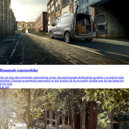
Begagnade transportbilar
Om du letar efter begagnade transportbilar så har våra auktoriserade återförsäljare modeller i en mängd olika
storlekar. Förutom en begagnad transportbil av hög kvalitet får du en smidig bilaffär som du kan känna dig
trygg med.
Läs mer