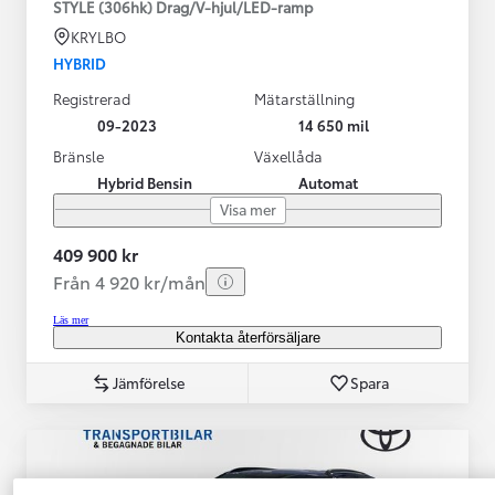
STYLE (306hk) Drag/V-hjul/LED-ramp
KRYLBO
HYBRID
Registrerad
Mätarställning
09-2023
14 650 mil
Bränsle
Växellåda
Hybrid Bensin
Automat
Visa mer
409 900 kr
Från 4 920 kr/mån
Läs mer
Kontakta återförsäljare
Jämförelse
Spara