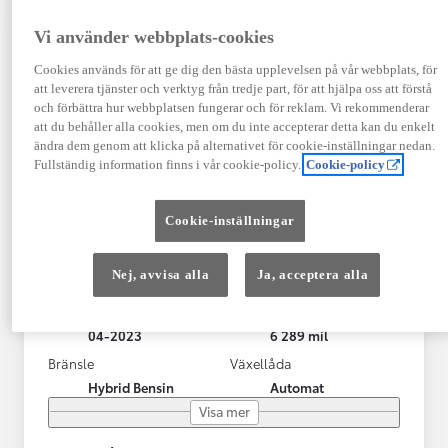
Vi använder webbplats-cookies
Cookies används för att ge dig den bästa upplevelsen på vår webbplats, för
att leverera tjänster och verktyg från tredje part, för att hjälpa oss att förstå
och förbättra hur webbplatsen fungerar och för reklam. Vi rekommenderar
att du behåller alla cookies, men om du inte accepterar detta kan du enkelt
ändra dem genom att klicka på alternativet för cookie-inställningar nedan.
Fullständig information finns i vår cookie-policy.
Cookie-policy
Toyota Yaris Cross
Cookie-inställningar
Toyota Yaris Cross 1,5 Hybrid Adventure Drag V-Hjul
KRYLBO
Nej, avvisa alla
Ja, acceptera alla
HYBRID
Registrerad
Mätarställning
04-2023
6 289 mil
Bränsle
Växellåda
Hybrid Bensin
Automat
Visa mer