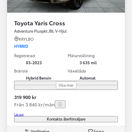
Toyota Yaris Cross
Adventure Pluspkt JBL V-Hjul
KRYLBO
HYBRID
Registrerad
Mätarställning
03-2023
3 635 mil
Bränsle
Växellåda
Hybrid Bensin
Automat
Visa mer
319 900 kr
Från 3 840 kr/mån
Läs mer
Kontakta återförsäljare
Jämförelse
Spara