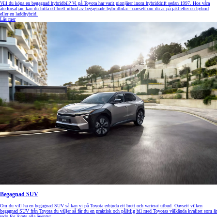
Vill du köpa en begagnad hybridbil? Vi på Toyota har varit pionjärer inom hybriddrift sedan 1997. Hos våra
återförsäljare kan du hitta ett brett utbud av begagnade hybridbilar - oavsett om du är på jakt efter en hybrid
eller en laddhybrid.
Läs mer
Begagnad SUV
Om du vill ha en begagnad SUV så kan vi på Toyota erbjuda ett brett och varierat utbud. Oavsett vilken
begagnad SUV från Toyota du väljer så får du en praktisk och pålitlig bil med Toyotas välkända kvalitet som är
redo för livets alla äventyr.