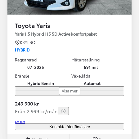
Toyota Yaris
Yaris 1,5 Hybrid 115 5D Active komfortpaket
KRYLBO
HYBRID
Registrerad
Mätarställning
07-2025
691 mil
Bränsle
Växellåda
Hybrid Bensin
Automat
Visa mer
249 900 kr
Från 2 999 kr/mån
Läs mer
Kontakta återförsäljare