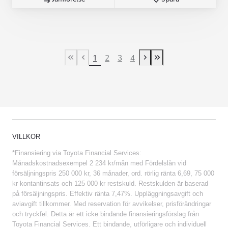
1
2
3
4
First Page
Previous page
Next page
Last Page
VILLKOR
*Finansiering via Toyota Financial Services:
Månadskostnadsexempel 2 234 kr/mån med Fördelslån vid
försäljningspris 250 000 kr, 36 månader, ord. rörlig ränta 6,69, 75 000
kr kontantinsats och 125 000 kr restskuld. Restskulden är baserad
på försäljningspris. Effektiv ränta 7,47%. Uppläggningsavgift och
aviavgift tillkommer. Med reservation för avvikelser, prisförändringar
och tryckfel. Detta är ett icke bindande finansieringsförslag från
Toyota Financial Services. Ett bindande, utförligare och individuell