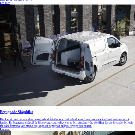
Läs mer
Begagnade Skåpbilar
Här kan du som är ute efter begagnade skåpbilar se vilket utbud som finns hos våra återförsäljare runt om i
landet. En begagnad skåpbil är lika tryggt som roligt val av bil. Använd våra sökfilter för att hitta rätt bil och
låt våra återförsäljare hjälpa dig köpa en begagnad skåpbil tryggt och enkelt.
Läs mer