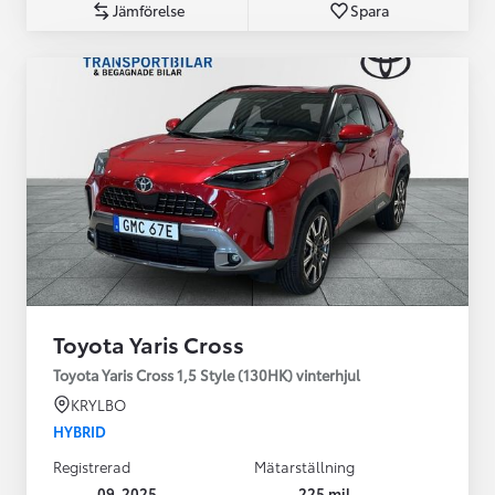
Jämförelse
Spara
Toyota Yaris Cross
Toyota Yaris Cross 1,5 Style (130HK) vinterhjul
KRYLBO
HYBRID
Registrerad
Mätarställning
09-2025
225 mil