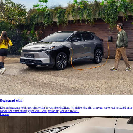
Begagnad elbil
Köp en begagnad elbil hos din lokala Toyota-återförsäljare. Vi hjälper dig till en trygg, enkel och prisvärd affär
när du har hittat en begagnad elbil som passar dig och din livsstil.
Läs mer