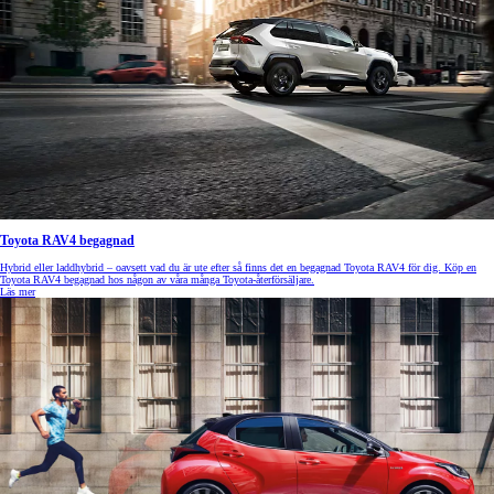
Toyota RAV4 begagnad
Hybrid eller laddhybrid – oavsett vad du är ute efter så finns det en begagnad Toyota RAV4 för dig. Köp en
Toyota RAV4 begagnad hos någon av våra många Toyota-återförsäljare.
Läs mer