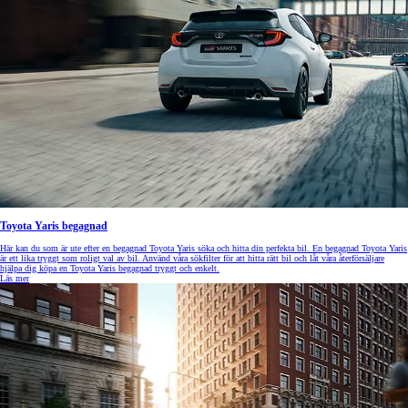
Toyota Yaris begagnad
Här kan du som är ute efter en begagnad Toyota Yaris söka och hitta din perfekta bil. En begagnad Toyota Yaris
är ett lika tryggt som roligt val av bil. Använd våra sökfilter för att hitta rätt bil och låt våra återförsäljare
hjälpa dig köpa en Toyota Yaris begagnad tryggt och enkelt.
Läs mer