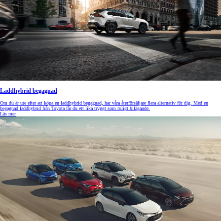
Laddhybrid begagnad
Om du är ute efter att köpa en laddhybrid begagnad, har våra återförsäljare flera alternativ för dig. Med en
begagnad laddhybrid från Toyota får du ett lika tryggt som roligt bilägande.
Läs mer