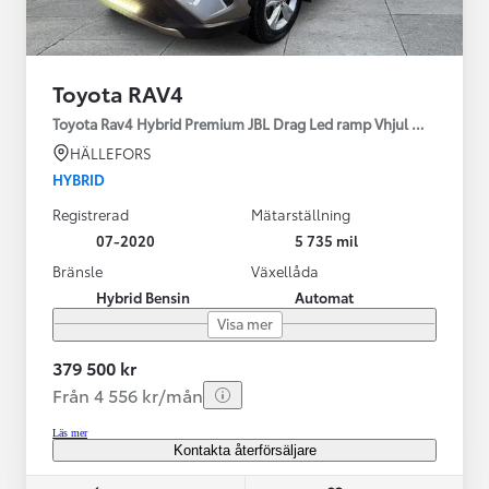
Toyota RAV4
Toyota Rav4 Hybrid Premium JBL Drag Led ramp Vhjul motorv
HÄLLEFORS
HYBRID
Registrerad
Mätarställning
07-2020
5 735 mil
Bränsle
Växellåda
Hybrid Bensin
Automat
Visa mer
379 500 kr
Från 4 556 kr/mån
Läs mer
Kontakta återförsäljare