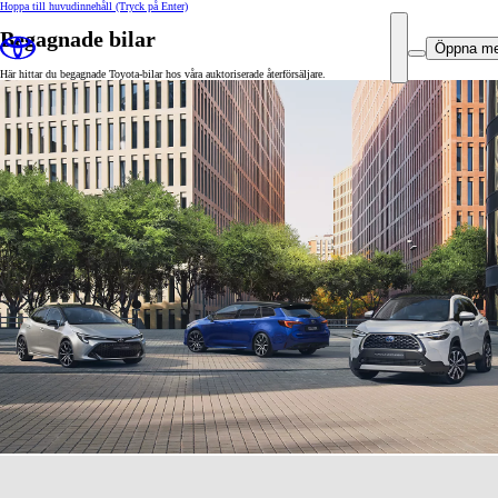
Hoppa till huvudinnehåll
(Tryck på Enter)
Begagnade bilar
Öppna m
Här hittar du begagnade Toyota-bilar hos våra auktoriserade återförsäljare.