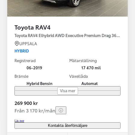
Toyota RAV4
Toyota RAV4 Elhybrid AWD Executive Premium Drag 360-kamera 
UPPSALA
HYBRID
Registrerad
Mätarställning
06-2019
17 470 mil
Bränsle
Växellåda
Hybrid Bensin
Automat
Visa mer
269 900 kr
Från 3 170 kr/mån
Läs mer
Kontakta återförsäljare