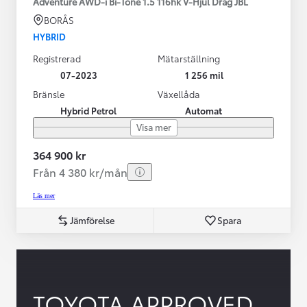
Adventure AWD-i Bi-Tone 1.5 116hk V-Hjul Drag JBL
BORÅS
HYBRID
Registrerad
Mätarställning
07-2023
1 256 mil
Bränsle
Växellåda
Hybrid Petrol
Automat
Visa mer
364 900 kr
Från 4 380 kr/mån
Läs mer
Jämförelse
Spara
TOYOTA APPROVED