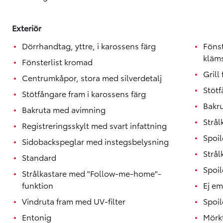
Exteriör
Dörrhandtag, yttre, i karossens färg
Föns
kläm
Fönsterlist kromad
Gril
Centrumkåpor, stora med silverdetalj
Stötf
Stötfångare fram i karossens färg
Bakr
Bakruta med avimning
Strål
Registreringsskylt med svart infattning
Spoil
Sidobackspeglar med instegsbelysning
Strål
Standard
Spoil
Strålkastare med "Follow-me-home"-
funktion
Ej e
Vindruta fram med UV-filter
Spoil
Entonig
Mörk