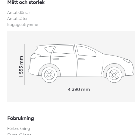
Mått och storlek
Antal dörrar
Antal säten
Bagageutrymme
mm
1 555
Height
Length
4 390
mm
Från 599 900 kr
Föbrukning
Nya Corolla Cross
HYBRID
Förbrukning
Euro Class