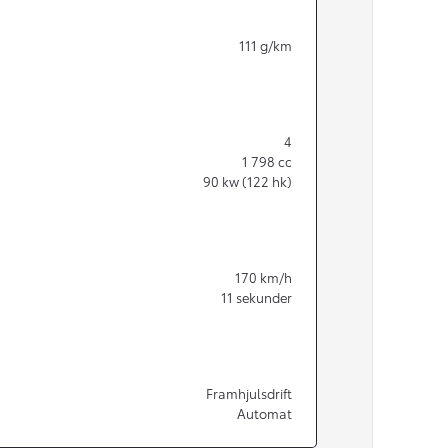
111
g/km
4
1 798
cc
90
kw (122 hk)
170
km/h
11
sekunder
Från 350 900 kr
Framhjulsdrift
Från 3 450 kr/mån
Automat
Easy Billån