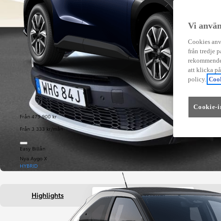
Vi använ
Cookies anvä
från tredje p
rekommender
att klicka p
policy.
Cook
Cookie-i
Från 479 900 kr
Från 3 333 kr/mån
Easy Billån
Nya Aygo X
HYBRID
Highlights
Fakta om bilen