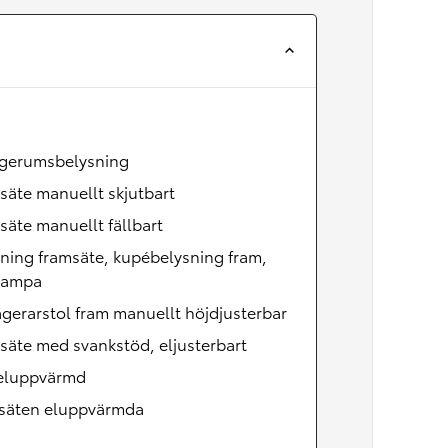
Nya GR GT
The soul lives on
gerumsbelysning
säte manuellt skjutbart
säte manuellt fällbart
ning framsäte, kupébelysning fram,
lampa
gerarstol fram manuellt höjdjusterbar
säte med svankstöd, eljusterbart
 eluppvärmd
säten eluppvärmda