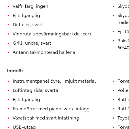
Valfri färg, ingen
Skydd
Ej tillgänglig
Skydd
neder
Diffuser, svart
Ej st
Vindruta uppvärmningsbar (de-icer)
Baksä
Grill, undre, svart
60:4
Antenn takmonterad hajfena
Interiör
Instrumentpanel övre, i mjukt material
Förva
Luftintag sida, svarta
Polle
Ej tillgänglig
Ratt
Framdörrar med pianosvarta inlägg
Ratt 
Växelspak med svart infattning
Toyo
USB-uttag
Förva