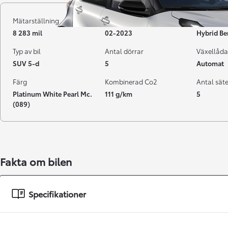
Mätarställning
Registrerad
Bränsle
8 283 mil
02-2023
Hybrid Be
Typ av bil
Antal dörrar
Växellåda
SUV 5-d
5
Automat
Färg
Kombinerad Co2
Antal sät
Platinum White Pearl Mc.
111 g/km
5
(089)
Från 238 900 kr
Fakta om bilen
Från 2 349 kr/mån
Easy Billån
GR Yaris
Specifikationer
BENSIN