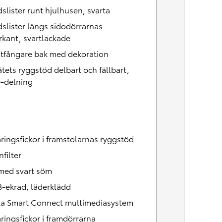
slister runt hjulhusen, svarta
slister längs sidodörrarnas
kant, svartlackade
ötfångare bak med dekoration
tets ryggstöd delbart och fällbart,
0-delning
ringsfickor i framstolarnas ryggstöd
nfilter
 med svart söm
3-ekrad, läderklädd
ta Smart Connect multimediasystem
ringsfickor i framdörrarna