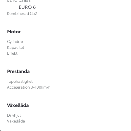
EURO 6
Kombinerad Co2
Motor
Cylindrar
Kapacitet
Effekt
Prestanda
Topphastighet
Acceleration 0-100km/h
Växellåda
Från 360 900 kr
Drivhjul
Från 3 548 kr/mån
Växellåda
Easy Billån