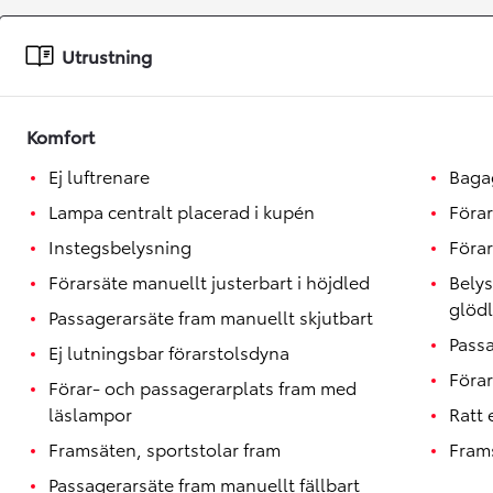
Toyota GR Supra
BENSIN
Utrustning
Komfort
Ej luftrenare
Baga
Lampa centralt placerad i kupén
Förar
Instegsbelysning
Förar
Förarsäte manuellt justerbart i höjdled
Belys
glöd
Passagerarsäte fram manuellt skjutbart
Passa
Ej lutningsbar förarstolsdyna
Förar
Förar- och passagerarplats fram med
läslampor
Ratt
Framsäten, sportstolar fram
Fram
Passagerarsäte fram manuellt fällbart