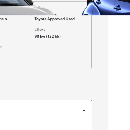
Garanti
nsin
Toyota Approved Used
Effekt
90 kw (122 hk)
en
Från 257 900 kr
Från 2 535 kr/mån
Easy Billån
Corolla
HYBRID