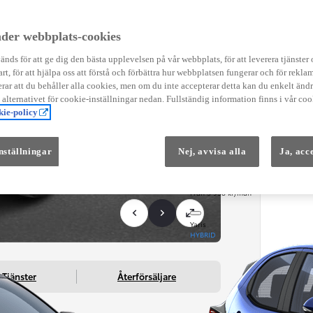
Instruktionsfilmer
Toyota C-HR Instruktionsfilmer
Yaris Instruktionsfilmer
der webbplats-cookies
Yaris Cross Instruktionsfilmer
Digital Smart Nyckel Instruktionsfi
nds för att ge dig den bästa upplevelsen på vår webbplats, för att leverera tjänster
art, för att hjälpa oss att förstå och förbättra hur webbplatsen fungerar och för reklam
ar att du behåller alla cookies, men om du inte accepterar detta kan du enkelt än
å alternativet för cookie-inställningar nedan. Fullständig information finns i vår coo
ie-policy
nställningar
Nej, avvisa alla
Ja, acc
Från 569 900 kr
Från 3 958 kr/mån
Yaris
HYBRID
Tjänster
Återförsäljare