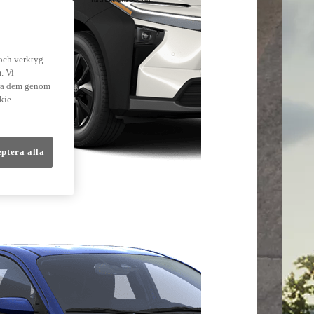
lmer
 och verktyg
. Vi
dra dem genom
kie-
eptera alla