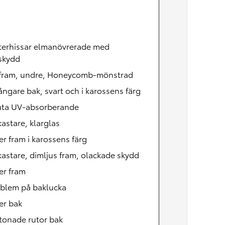
terhissar elmanövrerade med
skydd
l fram, undre, Honeycomb-mönstrad
ångare bak, svart och i karossens färg
uta UV-absorberande
kastare, klarglas
er fram i karossens färg
kastare, dimljus fram, olackade skydd
er fram
mblem på baklucka
er bak
tonade rutor bak