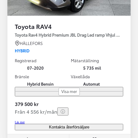
Toyota RAV4
Toyota Rav4 Hybrid Premium JBL Drag Led ramp Vhjul motorv
HÄLLEFORS
HYBRID
Registrerad
Mätarställning
07-2020
5 735 mil
Bränsle
Växellåda
Hybrid Bensin
Automat
Visa mer
379 500 kr
Från 4 556 kr/mån
Läs mer
Kontakta återförsäljare