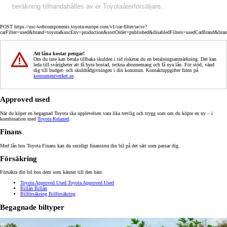
beräkning tillhandahålles av er Toyotaåterförsäljare.
POST https://usc-webcomponents.toyota-europe.com/v1/car-filter/se/sv?
carFilter=used&brand=toyota&uscEnv=production&sortOrder=published&disabledFilters=usedCarBrand&bra
Att låna kostar pengar!
Om du inte kan betala tillbaka skulden i tid riskerar du en betalningsanmärkning. Det kan
leda till svårigheter att få hyra bostad, teckna abonnemang och få nya lån. För stöd, vänd
dig till budget- och skuldrådgivningen i din kommun. Kontaktuppgifter finns på
konsumentverket.se
.
Approved used
När du köper en begagnad Toyota ska upplevelsen vara lika trevlig och trygg som om du köpte en ny – i
kombination med
Toyota Relaxed
.
Finans
Med lån hos Toyota Finans kan du smidigt finansiera din bil på det sätt som passar dig.
Försäkring
Försäkra din bil hos dem som känner till den bäst.
Toyota Approved Used
Toyota Approved Used
Billån
Billån
Bilförsäkring
Bilförsäkring
Begagnade biltyper