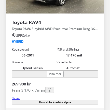
Toyota RAV4
Toyota RAV4 Elhybrid AWD Executive Premium Drag 360-kamera 
UPPSALA
HYBRID
Registrerad
Mätarställning
06-2019
17 470 mil
Bränsle
Växellåda
Hybrid Bensin
Automat
Visa mer
269 900 kr
Från 3 170 kr/mån
Läs mer
Kontakta återförsäljare