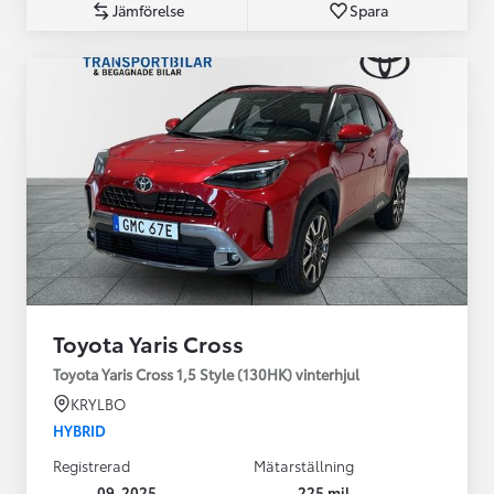
Jämförelse
Spara
Toyota Yaris Cross
Toyota Yaris Cross 1,5 Style (130HK) vinterhjul
KRYLBO
HYBRID
Registrerad
Mätarställning
09-2025
225 mil