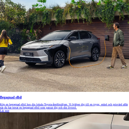
Begagnad elbil
Köp en begagnad elbil hos din lokala Toyota-återförsäljare. Vi hjälper dig till en trygg, enkel och prisvärd affär
när du har hittat en begagnad elbil som passar dig och din livsstil.
Läs mer