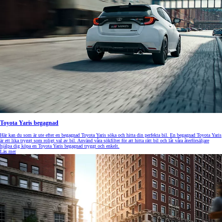
Toyota Yaris begagnad
Här kan du som är ute efter en begagnad Toyota Yaris söka och hitta din perfekta bil. En begagnad Toyota Yaris
är ett lika tryggt som roligt val av bil. Använd våra sökfilter för att hitta rätt bil och låt våra återförsäljare
hjälpa dig köpa en Toyota Yaris begagnad tryggt och enkelt.
Läs mer