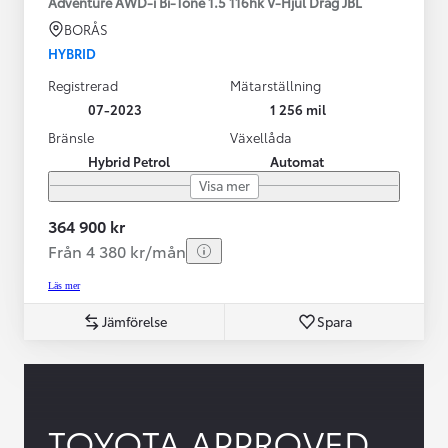
Adventure AWD-i Bi-Tone 1.5 116hk V-Hjul Drag JBL
BORÅS
HYBRID
Registrerad
Mätarställning
07-2023
1 256 mil
Bränsle
Växellåda
Hybrid Petrol
Automat
Visa mer
364 900 kr
Från 4 380 kr/mån
Läs mer
Jämförelse
Spara
TOYOTA APPROVED