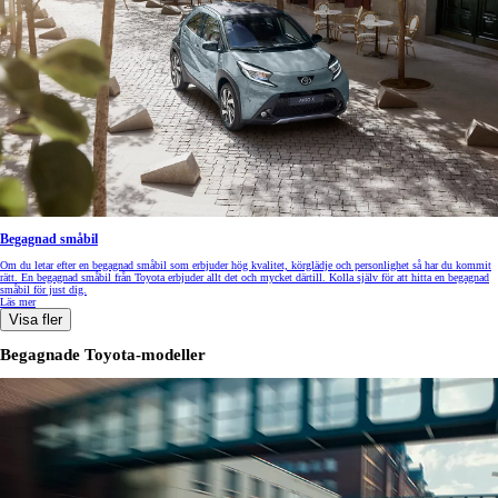
Begagnad småbil
Om du letar efter en begagnad småbil som erbjuder hög kvalitet, körglädje och personlighet så har du kommit
rätt. En begagnad småbil från Toyota erbjuder allt det och mycket därtill. Kolla själv för att hitta en begagnad
småbil för just dig.
Läs mer
Visa fler
Begagnade Toyota-modeller