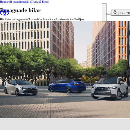
Hoppa till huvudinnehåll
(Tryck på Enter)
Begagnade bilar
Öppna m
Här hittar du begagnade Toyota-bilar hos våra auktoriserade återförsäljare.