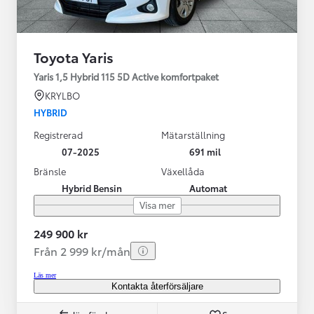
Toyota Yaris
Yaris 1,5 Hybrid 115 5D Active komfortpaket
KRYLBO
HYBRID
Registrerad
Mätarställning
07-2025
691 mil
Bränsle
Växellåda
Hybrid Bensin
Automat
Visa mer
249 900 kr
Från 2 999 kr/mån
Läs mer
Kontakta återförsäljare