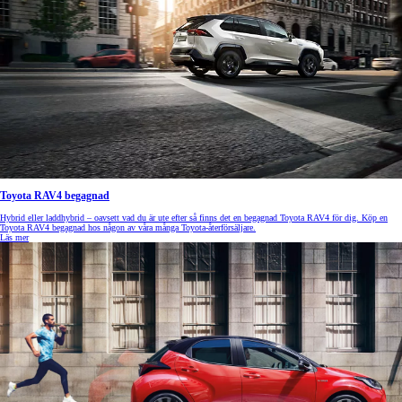
Toyota RAV4 begagnad
Hybrid eller laddhybrid – oavsett vad du är ute efter så finns det en begagnad Toyota RAV4 för dig. Köp en
Toyota RAV4 begagnad hos någon av våra många Toyota-återförsäljare.
Läs mer