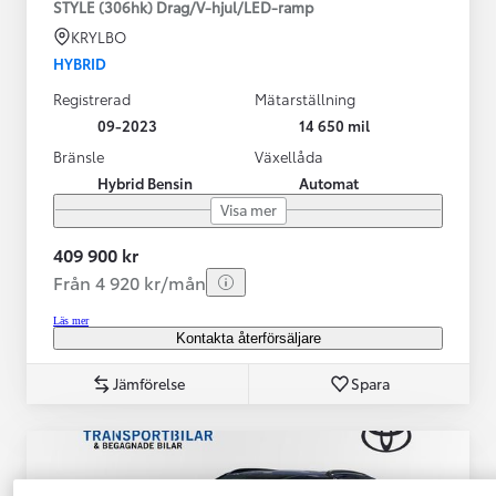
STYLE (306hk) Drag/V-hjul/LED-ramp
KRYLBO
HYBRID
Registrerad
Mätarställning
09-2023
14 650 mil
Bränsle
Växellåda
Hybrid Bensin
Automat
Visa mer
409 900 kr
Från 4 920 kr/mån
Läs mer
Kontakta återförsäljare
Jämförelse
Spara