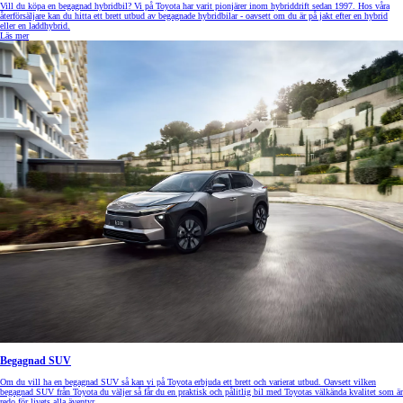
Vill du köpa en begagnad hybridbil? Vi på Toyota har varit pionjärer inom hybriddrift sedan 1997. Hos våra
återförsäljare kan du hitta ett brett utbud av begagnade hybridbilar - oavsett om du är på jakt efter en hybrid
eller en laddhybrid.
Läs mer
Begagnad SUV
Om du vill ha en begagnad SUV så kan vi på Toyota erbjuda ett brett och varierat utbud. Oavsett vilken
begagnad SUV från Toyota du väljer så får du en praktisk och pålitlig bil med Toyotas välkända kvalitet som är
redo för livets alla äventyr.