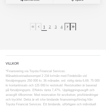
1
2
3
4
First Page
Previous page
Next page
Last Page
VILLKOR
*Finansiering via Toyota Financial Services:
Månadskostnadsexempel 2 234 kr/mån med Fördelslån vid
försäljningspris 250 000 kr, 36 månader, ord. rörlig ränta 6,69, 75 000
kr kontantinsats och 125 000 kr restskuld. Restskulden är baserad
på försäljningspris. Effektiv ränta 7,47%. Uppläggningsavgift och
aviavgift tillkommer. Med reservation för avvikelser, prisförändringar
och tryckfel. Detta är ett icke bindande finansieringsförslag från
Toyota Financial Services. Ett bindande, utförligare och individuell