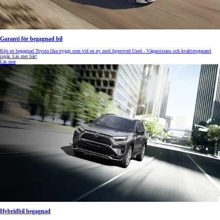
Garanti för begagnad bil
Köp en begagnad Toyota lika tryggt som vid en ny med Approved Used - Vägassistans och kvalitetsgaranti
ingår. Läs mer här!
Läs mer
Hybridbil begagnad