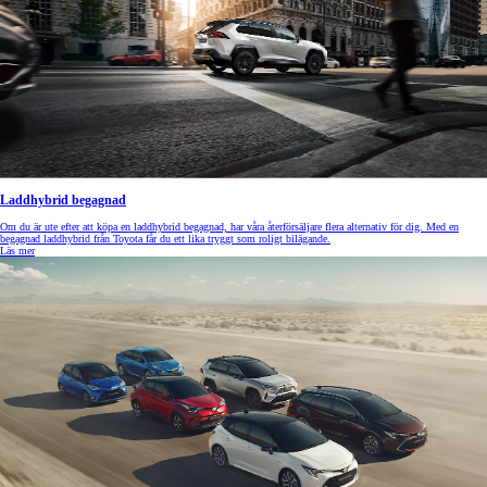
Laddhybrid begagnad
Om du är ute efter att köpa en laddhybrid begagnad, har våra återförsäljare flera alternativ för dig. Med en
begagnad laddhybrid från Toyota får du ett lika tryggt som roligt bilägande.
Läs mer