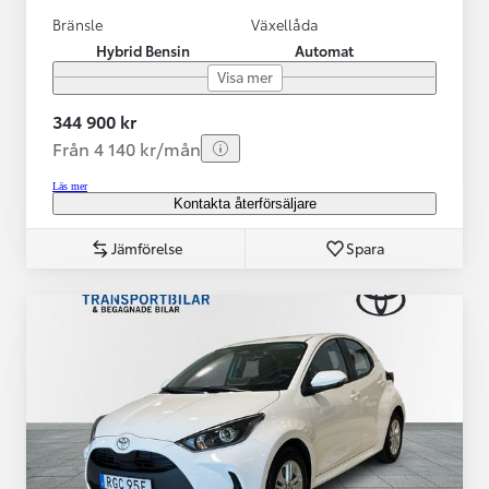
Bränsle
Växellåda
Hybrid Bensin
Automat
Visa mer
344 900 kr
Från 4 140 kr/mån
Läs mer
Kontakta återförsäljare
Jämförelse
Spara