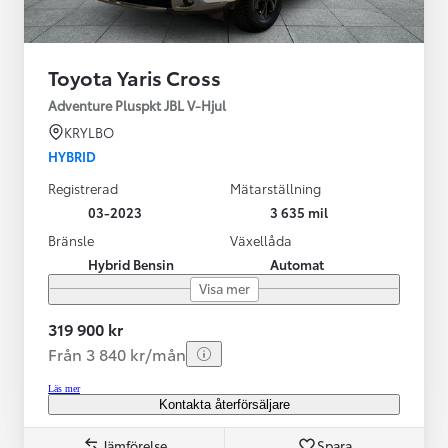
Toyota Yaris Cross
Adventure Pluspkt JBL V-Hjul
KRYLBO
HYBRID
Registrerad
Mätarställning
03-2023
3 635 mil
Bränsle
Växellåda
Hybrid Bensin
Automat
Visa mer
319 900 kr
Från 3 840 kr/mån
Läs mer
Kontakta återförsäljare
Jämförelse
Spara