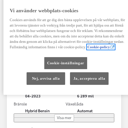
Vi använder webbplats-cookies
Cookies används för att ge dig den bästa upplevelsen på vår webbplats, för
att leverera tjänster och verktyg från tredje part, för att hjälpa oss att förstå
och förbättra hur webbplatsen fungerar och för reklam. Vi rekommenderar
att du behåller alla cookies, men om du inte accepterar detta kan du enkelt
ändra dem genom att klicka på alternativet för cookie-inställningar nedan.
Fullständig information finns i vår cookie-policy.
Cookie-policy
Toyota Yaris Cross
Cookie-inställningar
Toyota Yaris Cross 1,5 Hybrid Adventure Drag V-Hjul
KRYLBO
Nej, avvisa alla
Ja, acceptera alla
HYBRID
Registrerad
Mätarställning
04-2023
6 289 mil
Bränsle
Växellåda
Hybrid Bensin
Automat
Visa mer