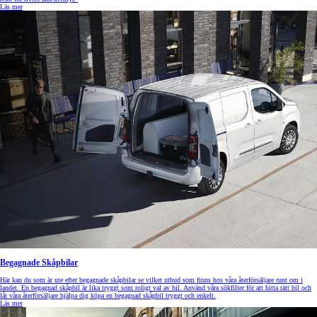
Läs mer
Begagnade Skåpbilar
Här kan du som är ute efter begagnade skåpbilar se vilket utbud som finns hos våra återförsäljare runt om i
landet. En begagnad skåpbil är lika tryggt som roligt val av bil. Använd våra sökfilter för att hitta rätt bil och
låt våra återförsäljare hjälpa dig köpa en begagnad skåpbil tryggt och enkelt.
Läs mer