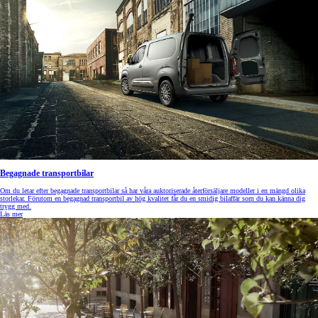
Begagnade transportbilar
Om du letar efter begagnade transportbilar så har våra auktoriserade återförsäljare modeller i en mängd olika
storlekar. Förutom en begagnad transportbil av hög kvalitet får du en smidig bilaffär som du kan känna dig
trygg med.
Läs mer