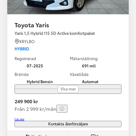
Toyota Yaris
Yaris 1,5 Hybrid 115 5D Active komfortpaket
KRYLBO
HYBRID
Registrerad
Mätarställning
07-2025
691 mil
Bränsle
Växellåda
Hybrid Bensin
Automat
Visa mer
249 900 kr
Från 2 999 kr/mån
Läs mer
Kontakta återförsäljare