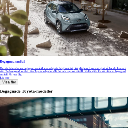
Begagnad småbil
Om du letar efter en begagnad småbil som erbjuder hög kvalitet, körglädje och personlighet så har du kommit
rätt. En begagnad småbil från Toyota erbjuder allt det och mycket därtill. Kolla själv för att hitta en begagnad
småbil för just dig.
Läs mer
Visa fler
Begagnade Toyota-modeller