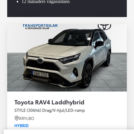
12 månaders vägassistans
Toyota RAV4 Laddhybrid
STYLE (306hk) Drag/V-hjul/LED-ramp
KRYLBO
HYBRID