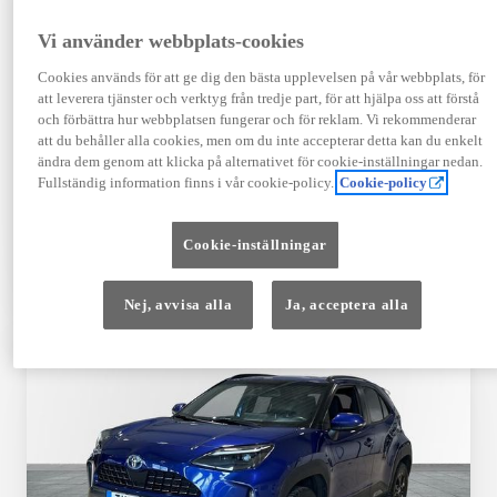
Registrerad
Mätarställning
09-2023
14 650 mil
Vi använder webbplats-cookies
Bränsle
Växellåda
Cookies används för att ge dig den bästa upplevelsen på vår webbplats, för
Hybrid Bensin
Automat
att leverera tjänster och verktyg från tredje part, för att hjälpa oss att förstå
Visa mer
och förbättra hur webbplatsen fungerar och för reklam. Vi rekommenderar
att du behåller alla cookies, men om du inte accepterar detta kan du enkelt
409 900 kr
ändra dem genom att klicka på alternativet för cookie-inställningar nedan.
Från 4 920 kr/mån
Fullständig information finns i vår cookie-policy.
Cookie-policy
Läs mer
Kontakta återförsäljare
Cookie-inställningar
Jämförelse
Spara
Nej, avvisa alla
Ja, acceptera alla