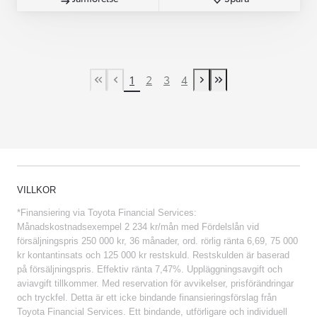
1
2
3
4
First Page
Previous page
Next page
Last Page
VILLKOR
*Finansiering via Toyota Financial Services:
Månadskostnadsexempel 2 234 kr/mån med Fördelslån vid
försäljningspris 250 000 kr, 36 månader, ord. rörlig ränta 6,69, 75 000
kr kontantinsats och 125 000 kr restskuld. Restskulden är baserad
på försäljningspris. Effektiv ränta 7,47%. Uppläggningsavgift och
aviavgift tillkommer. Med reservation för avvikelser, prisförändringar
och tryckfel. Detta är ett icke bindande finansieringsförslag från
Toyota Financial Services. Ett bindande, utförligare och individuell