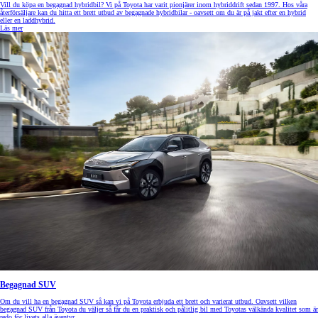
Vill du köpa en begagnad hybridbil? Vi på Toyota har varit pionjärer inom hybriddrift sedan 1997. Hos våra
återförsäljare kan du hitta ett brett utbud av begagnade hybridbilar - oavsett om du är på jakt efter en hybrid
eller en laddhybrid.
Läs mer
Begagnad SUV
Om du vill ha en begagnad SUV så kan vi på Toyota erbjuda ett brett och varierat utbud. Oavsett vilken
begagnad SUV från Toyota du väljer så får du en praktisk och pålitlig bil med Toyotas välkända kvalitet som är
redo för livets alla äventyr.