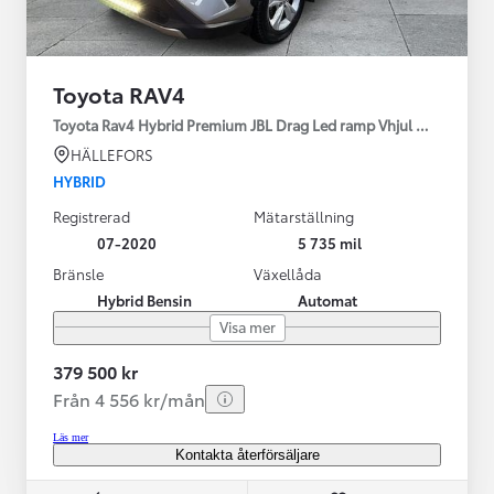
Toyota RAV4
Toyota Rav4 Hybrid Premium JBL Drag Led ramp Vhjul motorv
HÄLLEFORS
HYBRID
Registrerad
Mätarställning
07-2020
5 735 mil
Bränsle
Växellåda
Hybrid Bensin
Automat
Visa mer
379 500 kr
Från 4 556 kr/mån
Läs mer
Kontakta återförsäljare