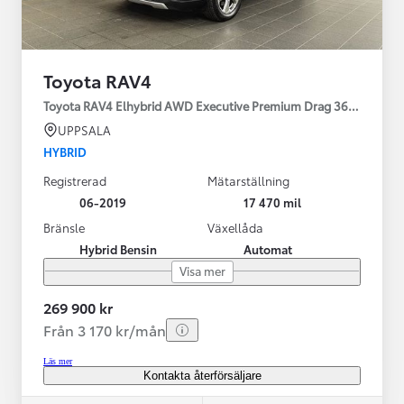
Toyota RAV4
Toyota RAV4 Elhybrid AWD Executive Premium Drag 360-kamera 
UPPSALA
HYBRID
Registrerad
Mätarställning
06-2019
17 470 mil
Bränsle
Växellåda
Hybrid Bensin
Automat
Visa mer
269 900 kr
Från 3 170 kr/mån
Läs mer
Kontakta återförsäljare