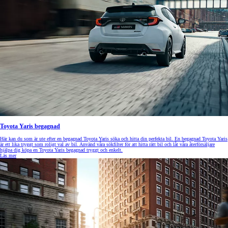
Toyota Yaris begagnad
Här kan du som är ute efter en begagnad Toyota Yaris söka och hitta din perfekta bil. En begagnad Toyota Yaris
är ett lika tryggt som roligt val av bil. Använd våra sökfilter för att hitta rätt bil och låt våra återförsäljare
hjälpa dig köpa en Toyota Yaris begagnad tryggt och enkelt.
Läs mer