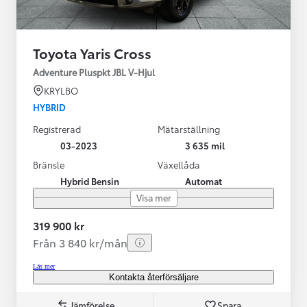
Toyota Yaris Cross
Adventure Pluspkt JBL V-Hjul
KRYLBO
HYBRID
Registrerad
Mätarställning
03-2023
3 635 mil
Bränsle
Växellåda
Hybrid Bensin
Automat
Visa mer
319 900 kr
Från 3 840 kr/mån
Läs mer
Kontakta återförsäljare
Jämförelse
Spara