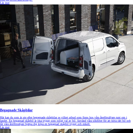
Läs mer
Begagnade Skåpbilar
Här kan du som är ute efter begagnade skåpbilar se vilket utbud som finns hos våra återförsäljare runt om i
landet. En begagnad skåpbil är lika tryggt som roligt val av bil. Använd våra sökfilter för att hitta rätt bil och
låt våra återförsäljare hjälpa dig köpa en begagnad skåpbil tryggt och enkelt.
Läs mer