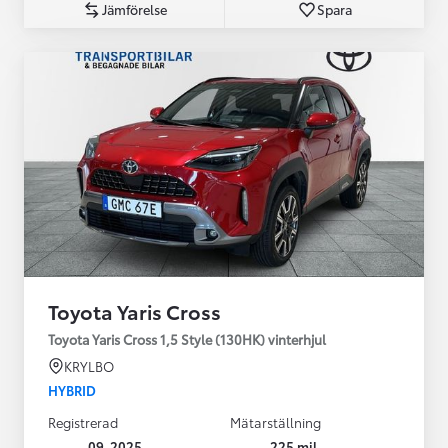
Jämförelse
Spara
Toyota Yaris Cross
Toyota Yaris Cross 1,5 Style (130HK) vinterhjul
KRYLBO
HYBRID
Registrerad
Mätarställning
09-2025
225 mil