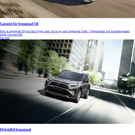
Garanti för begagnad bil
Köp en begagnad Toyota lika tryggt som vid en ny med Approved Used - Vägassistans och kvalitetsgaranti
ingår. Läs mer här!
Läs mer
Hybridbil begagnad