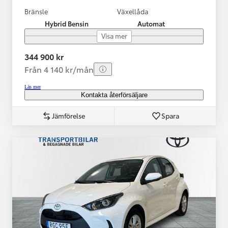
Bränsle
Växellåda
Hybrid Bensin
Automat
Visa mer
344 900 kr
Från 4 140 kr/mån
Läs mer
Kontakta återförsäljare
Jämförelse
Spara