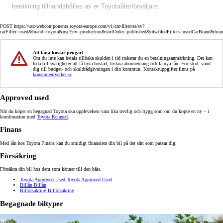
beräkning tillhandahålles av er Toyotaåterförsäljare.
POST https://usc-webcomponents.toyota-europe.com/v1/car-filter/se/sv?
carFilter=used&brand=toyota&uscEnv=production&sortOrder=published&disabledFilters=usedCarBrand&bra
Att låna kostar pengar!
Om du inte kan betala tillbaka skulden i tid riskerar du en betalningsanmärkning. Det kan
leda till svårigheter att få hyra bostad, teckna abonnemang och få nya lån. För stöd, vänd
dig till budget- och skuldrådgivningen i din kommun. Kontaktuppgifter finns på
konsumentverket.se
.
Approved used
När du köper en begagnad Toyota ska upplevelsen vara lika trevlig och trygg som om du köpte en ny – i
kombination med
Toyota Relaxed
.
Finans
Med lån hos Toyota Finans kan du smidigt finansiera din bil på det sätt som passar dig.
Försäkring
Försäkra din bil hos dem som känner till den bäst.
Toyota Approved Used
Toyota Approved Used
Billån
Billån
Bilförsäkring
Bilförsäkring
Begagnade biltyper