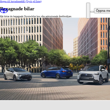
Hoppa till huvudinnehåll
(Tryck på Enter)
Begagnade bilar
Öppna m
Här hittar du begagnade Toyota-bilar hos våra auktoriserade återförsäljare.