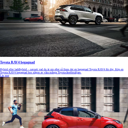
Toyota RAV4 begagnad
Hybrid eller laddhybrid – oavsett vad du är ute efter så finns det en begagnad Toyota RAV4 för dig. Köp en
Toyota RAV4 begagnad hos någon av våra många Toyota-återförsäljare.
Läs mer