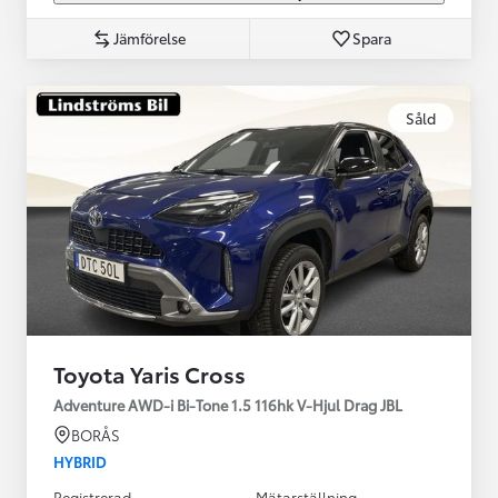
Jämförelse
Spara
Såld
Toyota Yaris Cross
Adventure AWD-i Bi-Tone 1.5 116hk V-Hjul Drag JBL
BORÅS
HYBRID
Registrerad
Mätarställning