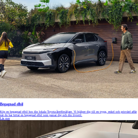
Begagnad elbil
Köp en begagnad elbil hos din lokala Toyota-återförsäljare. Vi hjälper dig till en trygg, enkel och prisvärd affär
när du har hittat en begagnad elbil som passar dig och din livsstil.
Läs mer