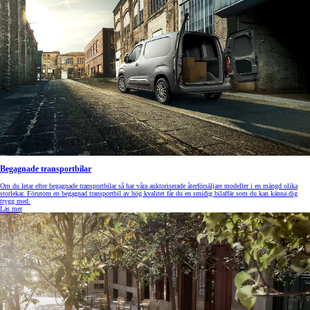
Begagnade transportbilar
Om du letar efter begagnade transportbilar så har våra auktoriserade återförsäljare modeller i en mängd olika
storlekar. Förutom en begagnad transportbil av hög kvalitet får du en smidig bilaffär som du kan känna dig
trygg med.
Läs mer