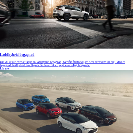
Laddhybrid begagnad
Om du är ute efter att köpa en laddhybrid begagnad, har våra återförsäljare flera alternativ för dig. Med en
begagnad laddhybrid från Toyota får du ett lika tryggt som roligt bilägande.
Läs mer