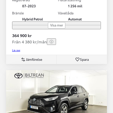
07-2023
1 256 mil
Bränsle
Växellåda
Hybrid Petrol
Automat
Visa mer
364 900 kr
Från 4 380 kr/mån
Läs mer
Jämförelse
Spara