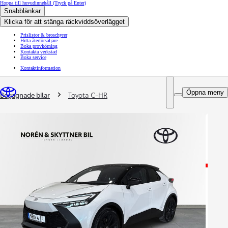
Hoppa till huvudinnehåll
(Tryck på Enter)
Snabblänkar
Klicka för att stänga räckviddsöverlägget
Prislistor & broschyrer
Hitta återförsäljare
Boka provkörning
Kontakta verkstad
Boka service
Kontaktinformation
You are here
:
Öppna meny
Begagnade bilar
Toyota C-HR