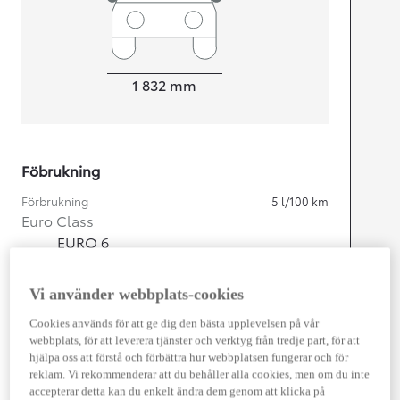
Width
1 832
mm
Föbrukning
Förbrukning
5
l/100 km
Euro Class
EURO 6
Kombinerad Co2
113
g/km
Vi använder webbplats-cookies
Motor
Cookies används för att ge dig den bästa upplevelsen på vår
webbplats, för att leverera tjänster och verktyg från tredje part, för att
Cylindrar
4
hjälpa oss att förstå och förbättra hur webbplatsen fungerar och för
Kapacitet
1 987
cc
reklam. Vi rekommenderar att du behåller alla cookies, men om du inte
Effekt
145
kw (197 hk)
accepterar detta kan du enkelt ändra dem genom att klicka på