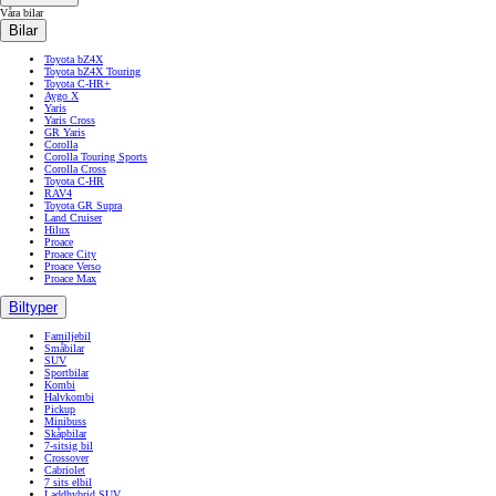
8 liknande bilar
VILLKORSTEXT
Villkor
POST https://usc-webcomponents.toyota-europe.com/v1/used-stock-cars/se/sv?
brand=toyota&uscContext=used&uscEnv=production&vehicleForSaleId=b39da1e7-7e71-4916-895f-
1ae232f686a1
Våra bilar
Våra bilar
Bilar
Toyota bZ4X
Toyota bZ4X Touring
Toyota C-HR+
Aygo X
Yaris
Yaris Cross
GR Yaris
Corolla
Corolla Touring Sports