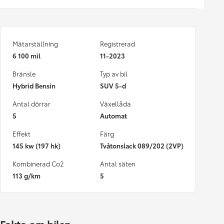
Mätarställning
Registrerad
6 100 mil
11-2023
Bränsle
Typ av bil
Hybrid Bensin
SUV 5-d
Antal dörrar
Växellåda
5
Automat
Effekt
Färg
145 kw (197 hk)
Tvåtonslack 089/202 (2VP)
Kombinerad Co2
Antal säten
113 g/km
5