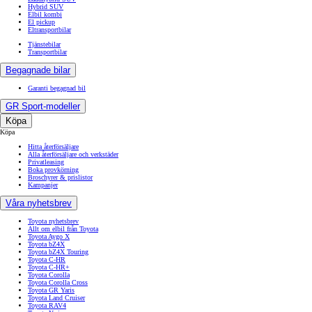
Corolla Cross
Toyota C-HR
RAV4
Toyota GR Supra
Land Cruiser
Hilux
Proace
Proace City
Proace Verso
Proace Max
Biltyper
Familjebil
Småbilar
SUV
Sportbilar
Kombi
Halvkombi
Pickup
Minibuss
Skåpbilar
7-sitsig bil
Crossover
Cabriolet
7 sits elbil
Laddhybrid SUV
Hybrid SUV
Elbil kombi
El pickup
Eltransportbilar
Tjänstebilar
Transportbilar
Begagnade bilar
Garanti begagnad bil