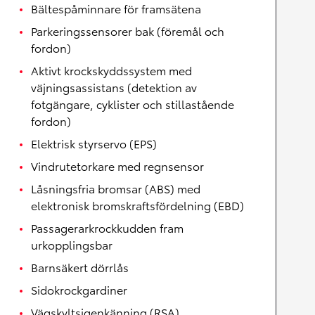
Bältespåminnare för framsätena
Parkeringssensorer bak (föremål och
fordon)
Aktivt krockskyddssystem med
väjningsassistans (detektion av
fotgängare, cyklister och stillastående
fordon)
Elektrisk styrservo (EPS)
Vindrutetorkare med regnsensor
Låsningsfria bromsar (ABS) med
elektronisk bromskraftsfördelning (EBD)
Passagerarkrockkudden fram
urkopplingsbar
Barnsäkert dörrlås
Sidokrockgardiner
Vägskyltsigenkänning (RSA)