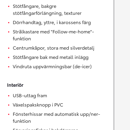
Stötfångare, bakgre
stötfångarförlängning, texturer
Dörrhandtag, yttre, i karossens färg
Strålkastare med "Follow-me-home"-
funktion
Centrumkåpor, stora med silverdetalj
Stötfångare bak med metall inlägg
Vindruta uppvärmningsbar (de-icer)
Interiör
USB-uttag fram
Växelspaksknopp i PVC
Fönsterhissar med automatisk upp/ner-
funktion
Förvaringsfickor i bakdörrarna