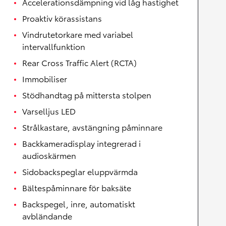
Accelerationsdämpning vid låg hastighet
Proaktiv körassistans
Vindrutetorkare med variabel
intervallfunktion
Rear Cross Traffic Alert (RCTA)
Immobiliser
Stödhandtag på mittersta stolpen
Varselljus LED
Strålkastare, avstängning påminnare
Backkameradisplay integrerad i
audioskärmen
Sidobackspeglar eluppvärmda
Bältespåminnare för baksäte
Backspegel, inre, automatiskt
avbländande