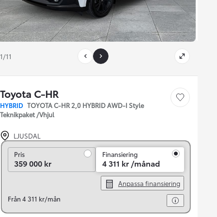
1/11
Toyota C-HR
Save car
HYBRID
TOYOTA C-HR 2,0 HYBRID AWD-I Style
Teknikpaket /Vhjul
LJUSDAL
Pris
Pris
Finansiering
359 000 kr
4 311 kr /månad
Anpassa finansiering
Från 4 311 kr/mån