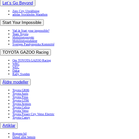
Om Toyota
Om Toyota
Företaget
Om Toyota
The Toyota Way
Historia
Ansvar
Press
(Opens in new window)
Kontakta Toyota Sweden AB
Covid-19
KINTO Share
Bilsäkerhet
Bilägande
Miljö
Miljö
Miljöutmaning - Environmental Challenge 2050
Hållbar mobilitet
4 steg för en bättre värld
Hållbart samhälle
Styrning och uppföljning
WLTP
Let´s Go Beyond
Zero City Utställning
adidas Stockholm Marathon
Start Your Impossible
Vad är Start your impossible?
Team Toyota
Mobilitetsprojekt
Mobilitetsprodukter