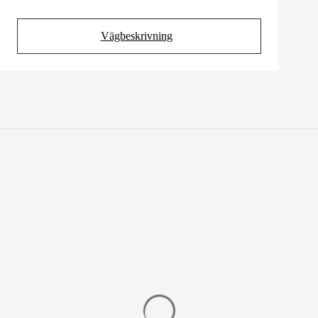
Vägbeskrivning
(Opens in new tab)
Upptäck liknande bilar
Sök