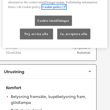
alternativet för cookie-inställningar nedan. Fullständig information
finns i vår cookie-policy.
Cookie-policy
Prestanda
Topphastighet
180
km/h
Cookie-inställningar
Acceleration 0-100km/h
7,9
sekunder
Nej, avvisa alla
Ja, acceptera alla
Växellåda
Drivhjul
Fyrhjulsdrift
Växellåda
Automat
Utrustning
Komfort
Belysning framsäte, kupébelysning fram,
glödlampa
Ratt eluppvärmd