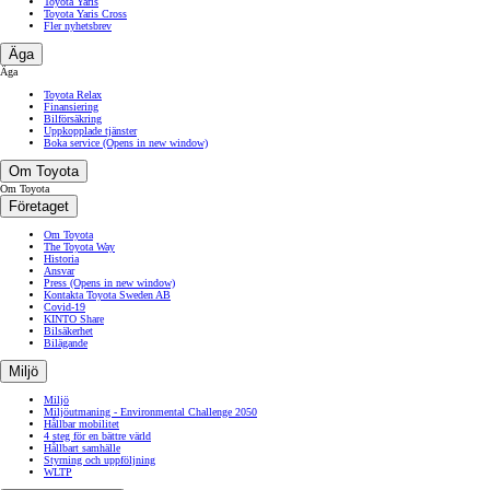
GR Sport-modeller
Köpa
Köpa
Hitta återförsäljare
Alla återförsäljare och verkstäder
Privatleasing
Boka provkörning
Broschyrer & prislistor
Kampanjer
Våra nyhetsbrev
Toyota nyhetsbrev
Allt om elbil från Toyota
Toyota Aygo X
Toyota bZ4X
Toyota bZ4X Touring
Toyota C-HR
Toyota C-HR+
Toyota Corolla
Toyota Corolla Cross
Toyota GR Yaris
Toyota Land Cruiser
Toyota RAV4
Toyota Yaris
Toyota Yaris Cross
Fler nyhetsbrev
Äga
Äga
Toyota Relax
Finansiering
Bilförsäkring
Uppkopplade tjänster
Boka service
(Opens in new window)