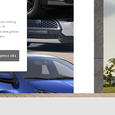
 och verktyg
. Vi
dra dem genom
kie-
eptera alla