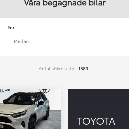
Våra begagnade bilar
Pris
Mellan
Från 257 900 kr
Från 2 535 kr/mån
Easy Billån
Corolla
Antal sökresultat
1589
HYBRID
TOYOTA