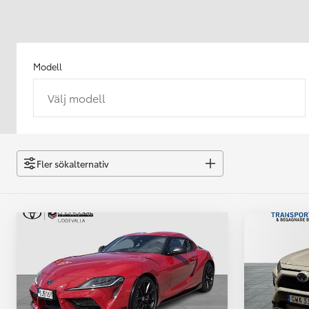
Modell
Välj modell
Från 238 900 kr
Från 2 349 kr/mån
Easy Billån
GR Yaris
Fler sökalternativ
BENSIN