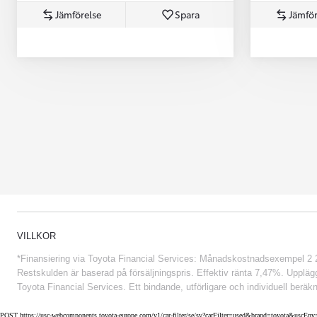
Jämförelse
Spara
Jämför
Från 852 900 kr
VILLKOR
*Finansiering via Toyota Financial Services: Månadskostnadsexempel 2 234
Restskulden är baserad på försäljningspris. Effektiv ränta 7,47%. Uppläggn
Toyota Financial Services. Ett bindande, utförligare och individuell beräkn
POST https://usc-webcomponents.toyota-europe.com/v1/car-filter/se/sv?carFilter=used&brand=toyota&uscE