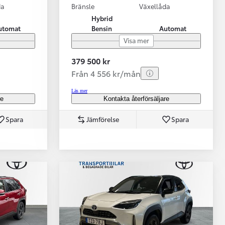
da
Bränsle
Växellåda
Hybrid
utomat
Bensin
Automat
Visa mer
379 500 kr
Från 4 556 kr/mån
Läs mer
re
Kontakta återförsäljare
Spara
Jämförelse
Spara