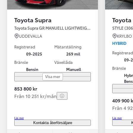
Toyota Supra
Toyota
Toyota Supra GR MANUELL LIGHTWEIGHT EVO / OMG LEV! MOM
STYLE (306
UDDEVALLA
KRYLBO
HYBRID
Registrerad
Mätarställning
Registrerad
09-2025
269 mil
09-
Bränsle
Växellåda
Bränsle
Bensin
Manuell
Från 599 900 kr
Hybr
Visa mer
Nya Corolla Cross
Bens
HYBRID
853 800 kr
Från 10 251 kr/mån
409 900 k
Från 4 9
Läs mer
Läs mer
Kontakta återförsäljare
K