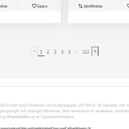
else
Spara
Jämförelse
...
1
2
3
4
5
133
Previous page
Next page
 kr/mån med Fördelslån vid försäljningspris 250 000 kr, 36 månader, ord. rör
ingsavgift och aviavgift tillkommer. Med reservation för avvikelser, prisföränd
ing tillhandahålles av er Toyotaåterförsäljare.
nv=production&sortOrder=published&disabledFilters=usedCarBrand&brands=38