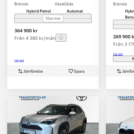
Bränsle
Växellåda
Bränsle
Hybrid Petrol
Automat
Hybr
Bens
Visa mer
364 900 kr
269 900 k
Från 4 380 kr/mån
Från 3 1
Läs mer
K
Läs mer
Jämförelse
Spara
Jämför