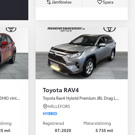
Jämförelse
Spara
Toyota Professio
När varje jobb r
Toyota RAV4
30HK) vinterhjul
Toyota Rav4 Hybrid Premium JBL Drag Led ramp V
HÄLLEFORS
HYBRID
llning
Registrerad
Mätarställning
25 mil
07-2020
5 735 mil