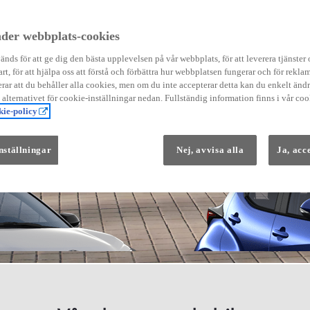
der webbplats-cookies
nds för att ge dig den bästa upplevelsen på vår webbplats, för att leverera tjänster
art, för att hjälpa oss att förstå och förbättra hur webbplatsen fungerar och för reklam
Från 569 900 kr
ar att du behåller alla cookies, men om du inte accepterar detta kan du enkelt än
Från 3 958 kr/mån
å alternativet för cookie-inställningar nedan. Fullständig information finns i vår coo
ie-policy
Yaris
HYBRID
nställningar
Nej, avvisa alla
Ja, acc