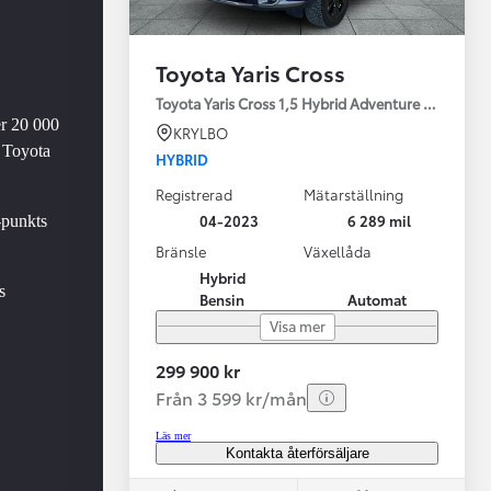
Toyota Yaris Cross
Toyota Yaris Cross 1,5 Hybrid Adventure Drag V-Hj
er 20 000
KRYLBO
 Toyota
HYBRID
Registrerad
Mätarställning
Vi har Sveriges mest nöjda biläg
Nya elbil
04-2023
6 289 mil
-punkts
Läs mer
Elbilar f
Bränsle
Växellåda
Hybrid
s
Bensin
Automat
Visa mer
299 900 kr
Från 3 599 kr/mån
Läs mer
Kontakta återförsäljare