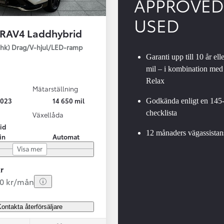
APPROVED
USED
 RAV4 Laddhybrid
SBIL!
hk) Drag/V-hjul/LED-ramp
Garanti upp till 10 år ell
mil – i kombination med
Relax
Mätarställning
Från 324 900 kr
2023
14 650 mil
Godkända enligt en 145
Från 3 194 kr/mån
checklista
Växellåda
id
Toyota C-HR
12 månaders vägassistan
in
Automat
HYBRID & LADDHYBRID
Visa mer
r
20 kr/mån
ontakta återförsäljare