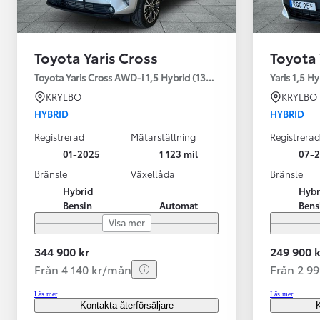
Toyota Yaris Cross
Toyota 
Toyota Yaris Cross AWD-i 1,5 Hybrid (130HK) Style V-hjul
Yaris 1,5 H
KRYLBO
KRYLBO
HYBRID
HYBRID
Registrerad
Mätarställning
Registrerad
01-2025
1 123 mil
07-
Bränsle
Växellåda
Bränsle
Hybrid
Hybr
Bensin
Automat
Bens
Visa mer
344 900 kr
249 900 k
Från 4 140 kr/mån
Från 2 9
Läs mer
Läs mer
Kontakta återförsäljare
K