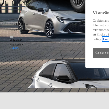
Vi använ
Cookies anvä
Från 479 900 kr
från tredje p
Från 3 333 kr/mån
rekommender
att klicka p
policy.
Cook
Easy Billån
Nya Aygo X
HYBRID
Cookie-i