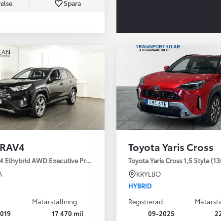
else
Spara
Från 350 900 kr
Från 3 450 kr/mån
 RAV4
Toyota Yaris Cross
Easy Billån
Nya GR GT
4 Elhybrid AWD Executive Premium Drag 360-kamera JBL
Toyota Yaris Cross 1,5 Style (1
The soul lives on
A
KRYLBO
HYBRID
Mätarställning
Registrerad
Mätarstä
019
17 470 mil
09-2025
2