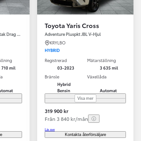
Toyota Yaris Cross
tak Drag Motorv Vhjul
Adventure Pluspkt JBL V-Hjul
KRYLBO
HYBRID
llning
Registrerad
Mätarställning
 710 mil
03-2023
3 635 mil
da
Bränsle
Växellåda
Hybrid
utomat
Bensin
Automat
Visa mer
319 900 kr
Från 3 840 kr/mån
Läs mer
re
Kontakta återförsäljare