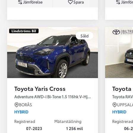
Jämförelse
Spara
Jämför
Såld
Från 360 900 kr
Från 3 548 kr/mån
Toyota Yaris Cross
Toyota
Easy Billån
Toyota GR Supra
Adventure AWD-i Bi-Tone 1.5 116hk V-Hjul Drag JBL
Toyota RAV
BENSIN
BORÅS
UPPSAL
HYBRID
HYBRID
Registrerad
Mätarställning
Registrerad
07-2023
1 256 mil
06-2