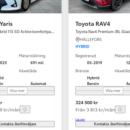
Yaris
Toyota RAV4
ybrid 115 5D Active komfortpaket
Toyota Rav4 Premium JBL Glas
HÄLLEFORS
HYBRID
Mätarställning
Registrerad
Mätarstä
2025
691 mil
05-2019
12
Växellåda
Bränsle
Växellå
id
Hybrid
in
Automat
Bensin
A
Visa mer
Visa mer
r
324 500 kr
99 kr/mån
Från 3 813 kr/mån
Läs mer
ontakta återförsäljare
Kontakta återförsälja