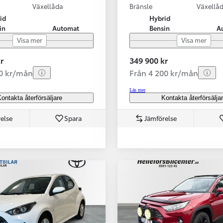
Växellåda
Bränsle
Växellå
id
Hybrid
in
Automat
Bensin
A
Visa mer
Visa mer
r
349 900 kr
70 kr/mån
Från 4 200 kr/mån
Läs mer
ontakta återförsäljare
Kontakta återförsälja
else
Spara
Jämförelse