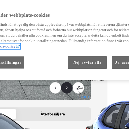
Instruktionsfilmer
Toyota C-HR Instruktionsfilmer
Yaris Instruktionsfilmer
der webbplats-cookies
Yaris Cross Instruktionsfilmer
Digital Smart Nyckel Instruktionsfi
nds för att ge dig den bästa upplevelsen på vår webbplats, för att leverera tjänster
art, för att hjälpa oss att förstå och förbättra hur webbplatsen fungerar och för reklam
ar att du behåller alla cookies, men om du inte accepterar detta kan du enkelt än
å alternativet för cookie-inställningar nedan. Fullständig information finns i vår coo
ie-policy
nställningar
Nej, avvisa alla
Ja, acc
Från 569 900 kr
Från 3 958 kr/mån
Yaris
HYBRID
Återförsäljare