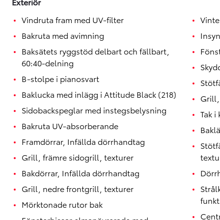
Exteriör
Vindruta fram med UV-filter
Vinte
Bakruta med avimning
Insy
Baksätets ryggstöd delbart och fällbart,
Fönst
60:40-delning
Skydd
B-stolpe i pianosvart
Stötf
Baklucka med inlägg i Attitude Black (218)
Grill
Sidobackspeglar med instegsbelysning
Tak i
Bakruta UV-absorberande
Bakl
Framdörrar, Infällda dörrhandtag
Stötf
Grill, främre sidogrill, texturer
textu
Bakdörrar, Infällda dörrhandtag
Dörrh
Grill, nedre frontgrill, texturer
Strå
funkt
Mörktonade rutor bak
Centr
Fönsterhissar elmanövrerade med