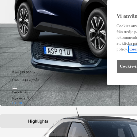
Vi använ
Cookies anvä
från tredje p
rekommender
att klicka p
policy.
Cook
Cookie-i
Från 479 900 kr
Från 3 333 kr/mån
Easy Billån
Nya Aygo X
HYBRID
Highlights
Fakta om bilen