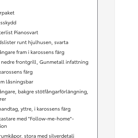
rpaket
nsskydd
erlist Pianosvart
slister runt hjulhusen, svarta
ångare fram i karossens färg
, nedre frontgrill, Gunmetall infattning
 karossens färg
äm låsningsbar
ångare, bakgre stötfångarförlängning,
rer
andtag, yttre, i karossens färg
lkastare med "Follow-me-home"-
ion
umkåpor, stora med silverdetalj