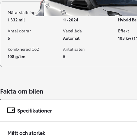
Mätarställning
Registrerad
Bränsle
1 332 mil
11-2024
Hybrid Be
Antal dörrar
Växellåda
Effekt
5
Automat
103 kw (1
Kombinerad Co2
Antal säten
108 g/km
5
Från 238 900 kr
Fakta om bilen
Från 2 349 kr/mån
Easy Billån
Specifikationer
GR Yaris
BENSIN
Mått och storlek