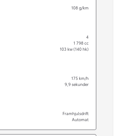
108
g/km
4
1 798
cc
103
kw (140 hk)
175
km/h
9,9
sekunder
Från 350 900 kr
Framhjulsdrift
Automat
Från 3 450 kr/mån
Easy Billån