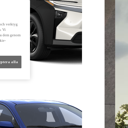
lmer
 och verktyg
. Vi
dra dem genom
kie-
eptera alla