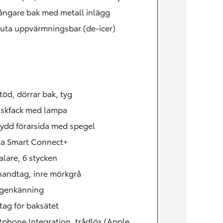
ångare bak med metall inlägg
uta uppvärmningsbar (de-icer)
öd, dörrar bak, tyg
skfack med lampa
ydd förarsida med spegel
ta Smart Connect+
lare, 6 stycken
handtag, inre mörkgrå
igenkänning
tag för baksätet
phone Integration, trådlös (Apple