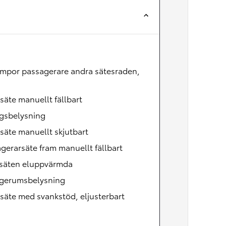
Nya GR GT
The soul lives on
ampor passagerare andra sätesraden,
säte manuellt fällbart
egsbelysning
säte manuellt skjutbart
gerarsäte fram manuellt fällbart
säten eluppvärmda
gerumsbelysning
säte med svankstöd, eljusterbart