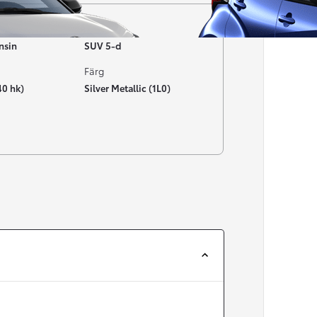
Typ av bil
nsin
SUV 5-d
Färg
40 hk)
Silver Metallic (1L0)
Från 257 900 kr
Från 2 535 kr/mån
Easy Billån
Corolla
HYBRID