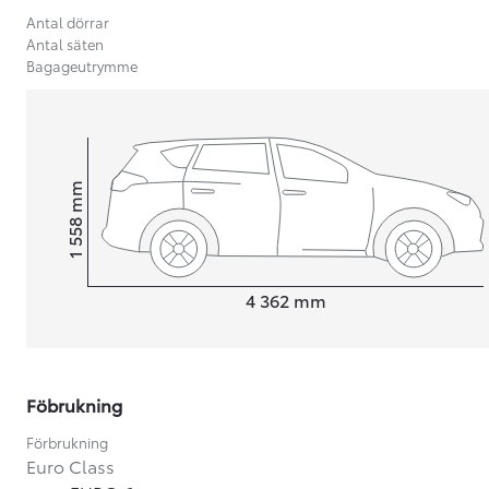
Antal dörrar
Antal säten
Bagageutrymme
mm
1 558
Height
Length
4 362
mm
Föbrukning
Från 599 900 kr
Nya Corolla Cross
Förbrukning
HYBRID
Euro Class