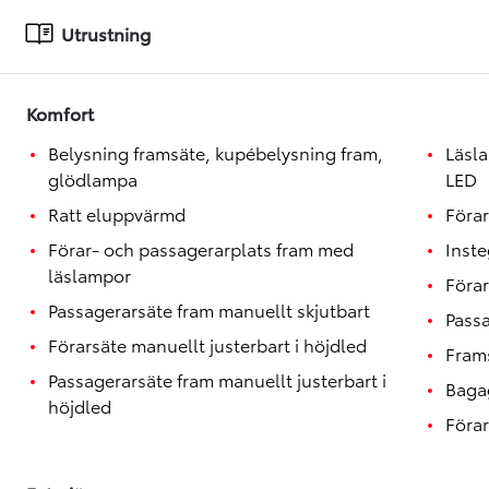
Toyota GR Supra
BENSIN
Utrustning
Komfort
Belysning framsäte, kupébelysning fram,
Läsl
glödlampa
LED
Ratt eluppvärmd
Förar
Förar- och passagerarplats fram med
Inst
läslampor
Förar
Passagerarsäte fram manuellt skjutbart
Passa
Förarsäte manuellt justerbart i höjdled
Fram
Passagerarsäte fram manuellt justerbart i
Baga
höjdled
Förar