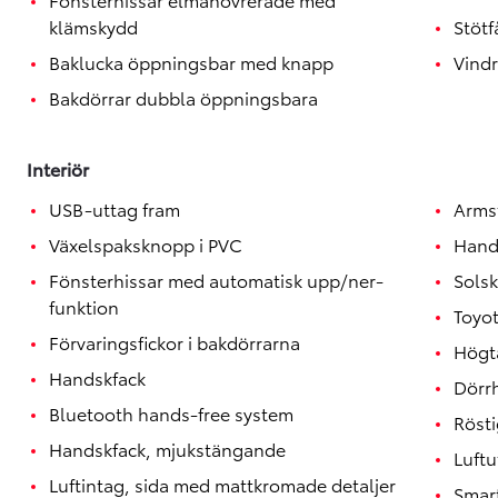
klämskydd
Stötf
Baklucka öppningsbar med knapp
Vindr
Bakdörrar dubbla öppningsbara
Interiör
USB-uttag fram
Armst
Växelspaksknopp i PVC
Hand
Fönsterhissar med automatisk upp/ner-
Solsk
funktion
Toyo
Förvaringsfickor i bakdörrarna
Högta
Handskfack
Dörr
Bluetooth hands-free system
Röst
Handskfack, mjukstängande
Luftu
Luftintag, sida med mattkromade detaljer
Smart