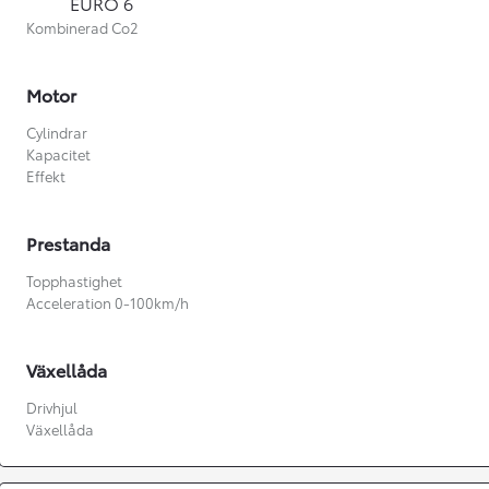
EURO 6
Kombinerad Co2
Motor
Cylindrar
Kapacitet
Effekt
Prestanda
Topphastighet
Acceleration 0-100km/h
Växellåda
Från 360 900 kr
Drivhjul
Växellåda
Från 3 548 kr/mån
Easy Billån