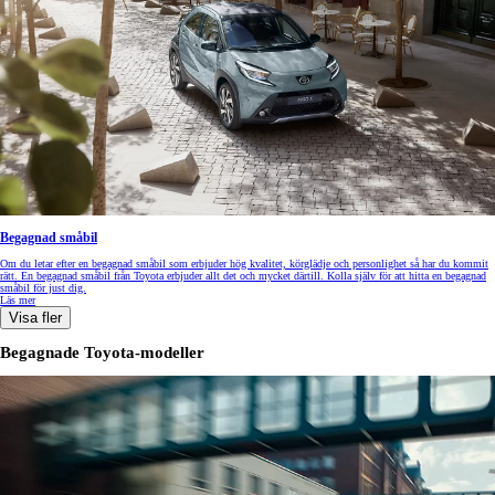
Begagnad småbil
Om du letar efter en begagnad småbil som erbjuder hög kvalitet, körglädje och personlighet så har du kommit
rätt. En begagnad småbil från Toyota erbjuder allt det och mycket därtill. Kolla själv för att hitta en begagnad
småbil för just dig.
Läs mer
Visa fler
Begagnade Toyota-modeller