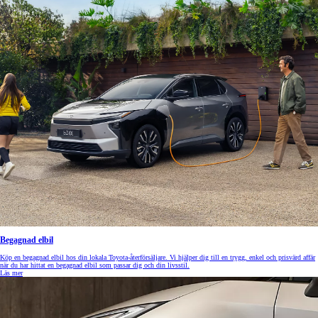
Begagnad elbil
Köp en begagnad elbil hos din lokala Toyota-återförsäljare. Vi hjälper dig till en trygg, enkel och prisvärd affär
när du har hittat en begagnad elbil som passar dig och din livsstil.
Läs mer