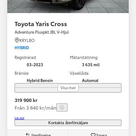
Toyota Yaris Cross
Adventure Pluspkt JBL V-Hjul
KRYLBO
HYBRID
Registrerad
Mätarställning
03-2023
3 635 mil
Bränsle
Växellåda
Hybrid Bensin
Automat
Visa mer
319 900 kr
Från 3 840 kr/mån
Läs mer
Kontakta återförsäljare
Jämförelse
Spara