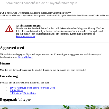
beräkning tillhandahålles av er Toyotaåterförsäljare.
POST https://usc-webcomponents.toyota-europe.com/v1/car-filter/se/sv?
carFilter=used&brand=toyota&uscEnv=production&sortOrder=published&disabledFilters=usedCarBrand&bra
Att låna kostar pengar!
Om du inte kan betala tillbaka skulden i tid riskerar du en betalningsanmärkning. Det kan
leda till svårigheter att få hyra bostad, teckna abonnemang och få nya lån. För stöd, vänd
dig till budget- och skuldrådgivningen i din kommun. Kontaktuppgifter finns på
konsumentverket.se
.
Approved used
När du köper en begagnad Toyota ska upplevelsen vara lika trevlig och trygg som om du köpte en ny – i
kombination med
Toyota Relaxed
.
Finans
Med lån hos Toyota Finans kan du smidigt finansiera din bil på det sätt som passar dig.
Försäkring
Försäkra din bil hos dem som känner till den bäst.
Toyota Approved Used
Toyota Approved Used
Billån
Billån
Bilförsäkring
Bilförsäkring
Begagnade biltyper