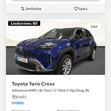
Jämförelse
Spara
Såld
Toyota Yaris Cross
Adventure AWD-i Bi-Tone 1.5 116hk V-Hjul Drag JBL
BORÅS
HYBRID
Registrerad
Mätarställning