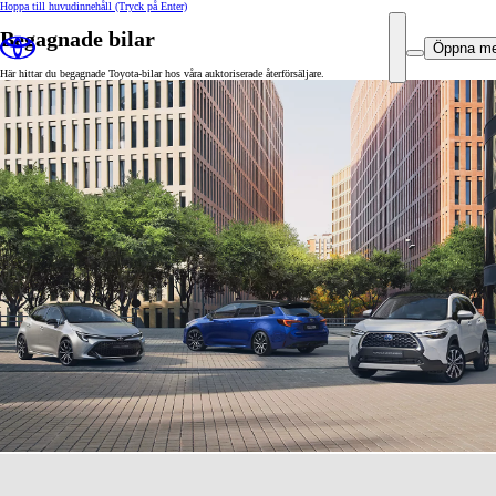
Hoppa till huvudinnehåll
(Tryck på Enter)
Begagnade bilar
Öppna m
Här hittar du begagnade Toyota-bilar hos våra auktoriserade återförsäljare.