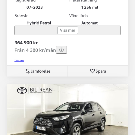
07-2023
1 256 mil
Bränsle
Växellåda
Hybrid Petrol
Automat
Visa mer
364 900 kr
Från 4 380 kr/mån
Läs mer
Jämförelse
Spara