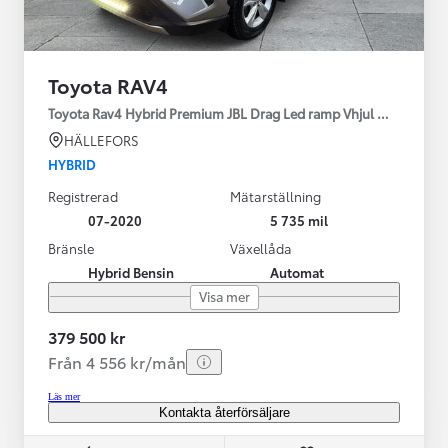
Toyota RAV4
Toyota Rav4 Hybrid Premium JBL Drag Led ramp Vhjul motorv
HÄLLEFORS
HYBRID
Registrerad
Mätarställning
07-2020
5 735 mil
Bränsle
Växellåda
Hybrid Bensin
Automat
Visa mer
379 500 kr
Från 4 556 kr/mån
Läs mer
Kontakta återförsäljare