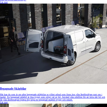
Läs mer
Begagnade Skåpbilar
Här kan du som är ute efter begagnade skåpbilar se vilket utbud som finns hos våra återförsäljare runt om i
landet. En begagnad skåpbil är lika tryggt som roligt val av bil. Använd våra sökfilter för att hitta rätt bil och
låt våra återförsäljare hjälpa dig köpa en begagnad skåpbil tryggt och enkelt.
Läs mer