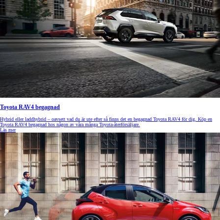
Toyota RAV4 begagnad
Hybrid eller laddhybrid – oavsett vad du är ute efter så finns det en begagnad Toyota RAV4 för dig. Köp en
Toyota RAV4 begagnad hos någon av våra många Toyota-återförsäljare.
Läs mer