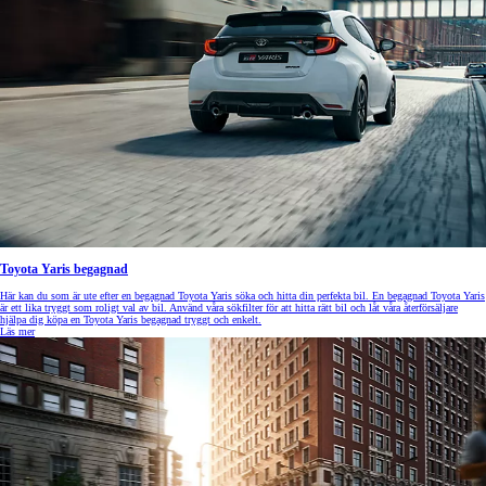
Toyota Yaris begagnad
Här kan du som är ute efter en begagnad Toyota Yaris söka och hitta din perfekta bil. En begagnad Toyota Yaris
är ett lika tryggt som roligt val av bil. Använd våra sökfilter för att hitta rätt bil och låt våra återförsäljare
hjälpa dig köpa en Toyota Yaris begagnad tryggt och enkelt.
Läs mer