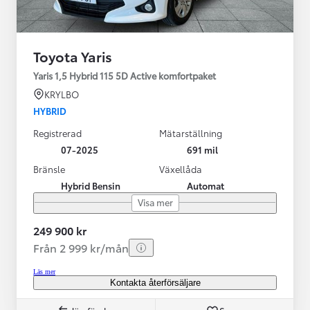
Toyota Yaris
Yaris 1,5 Hybrid 115 5D Active komfortpaket
KRYLBO
HYBRID
Registrerad
Mätarställning
07-2025
691 mil
Bränsle
Växellåda
Hybrid Bensin
Automat
Visa mer
249 900 kr
Från 2 999 kr/mån
Läs mer
Kontakta återförsäljare