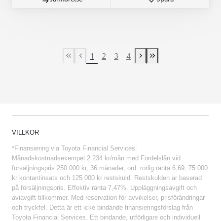
1
2
3
4
First Page
Previous page
Next page
Last Page
VILLKOR
*Finansiering via Toyota Financial Services:
Månadskostnadsexempel 2 234 kr/mån med Fördelslån vid
försäljningspris 250 000 kr, 36 månader, ord. rörlig ränta 6,69, 75 000
kr kontantinsats och 125 000 kr restskuld. Restskulden är baserad
på försäljningspris. Effektiv ränta 7,47%. Uppläggningsavgift och
aviavgift tillkommer. Med reservation för avvikelser, prisförändringar
och tryckfel. Detta är ett icke bindande finansieringsförslag från
Toyota Financial Services. Ett bindande, utförligare och individuell