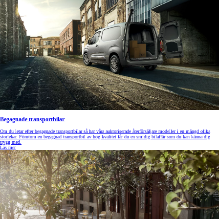
Begagnade transportbilar
Om du letar efter begagnade transportbilar så har våra auktoriserade återförsäljare modeller i en mängd olika
storlekar. Förutom en begagnad transportbil av hög kvalitet får du en smidig bilaffär som du kan känna dig
trygg med.
Läs mer