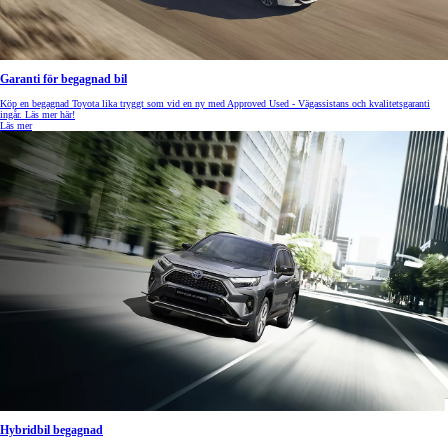
Garanti för begagnad bil
Köp en begagnad Toyota lika tryggt som vid en ny med Approved Used - Vägassistans och kvalitetsgaranti
ingår. Läs mer här!
Läs mer
Hybridbil begagnad