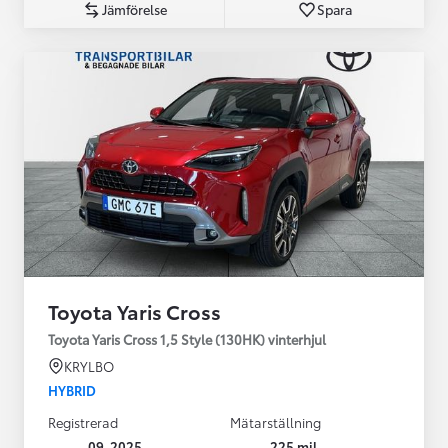
Jämförelse
Spara
Toyota Yaris Cross
Toyota Yaris Cross 1,5 Style (130HK) vinterhjul
KRYLBO
HYBRID
Registrerad
Mätarställning
09-2025
225 mil