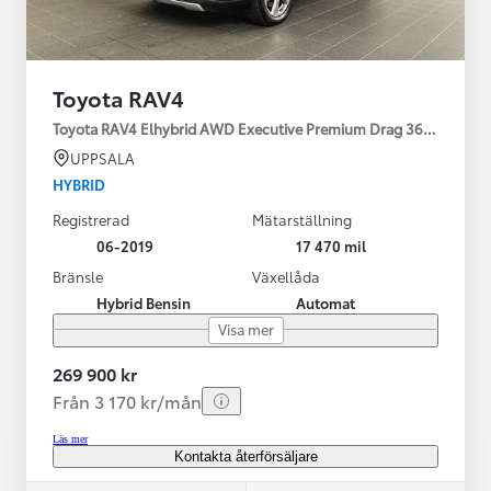
Toyota RAV4
Toyota RAV4 Elhybrid AWD Executive Premium Drag 360-kamera 
UPPSALA
HYBRID
Registrerad
Mätarställning
06-2019
17 470 mil
Bränsle
Växellåda
Hybrid Bensin
Automat
Visa mer
269 900 kr
Från 3 170 kr/mån
Läs mer
Kontakta återförsäljare