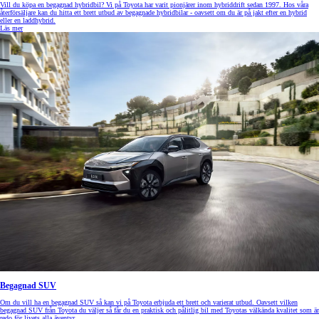
Vill du köpa en begagnad hybridbil? Vi på Toyota har varit pionjärer inom hybriddrift sedan 1997. Hos våra
återförsäljare kan du hitta ett brett utbud av begagnade hybridbilar - oavsett om du är på jakt efter en hybrid
eller en laddhybrid.
Läs mer
Begagnad SUV
Om du vill ha en begagnad SUV så kan vi på Toyota erbjuda ett brett och varierat utbud. Oavsett vilken
begagnad SUV från Toyota du väljer så får du en praktisk och pålitlig bil med Toyotas välkända kvalitet som är
redo för livets alla äventyr.