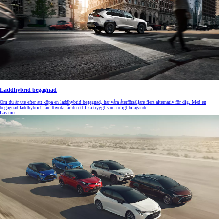
Laddhybrid begagnad
Om du är ute efter att köpa en laddhybrid begagnad, har våra återförsäljare flera alternativ för dig. Med en
begagnad laddhybrid från Toyota får du ett lika tryggt som roligt bilägande.
Läs mer