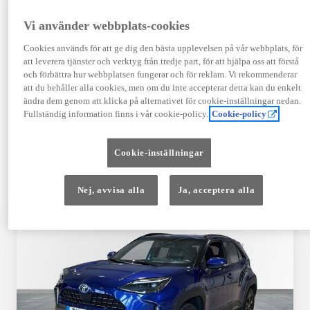
TOYOTA APPROVED
Vi använder webbplats-cookies
USED
Cookies används för att ge dig den bästa upplevelsen på vår webbplats, för
att leverera tjänster och verktyg från tredje part, för att hjälpa oss att förstå
och förbättra hur webbplatsen fungerar och för reklam. Vi rekommenderar
Garanti upp till 10 år eller 20 000 mil – i
att du behåller alla cookies, men om du inte accepterar detta kan du enkelt
kombination med Toyota Relax
ändra dem genom att klicka på alternativet för cookie-inställningar nedan.
Fullständig information finns i vår cookie-policy.
Cookie-policy
Godkända enligt en 145-punkts checklista
Cookie-inställningar
12 månaders vägassistans
Nej, avvisa alla
Ja, acceptera alla