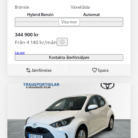
Bränsle
Växellåda
Hybrid Bensin
Automat
Visa mer
344 900 kr
Från 4 140 kr/mån
Läs mer
Kontakta återförsäljare
Jämförelse
Spara