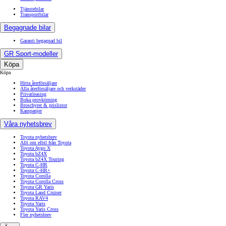
Tjänstebilar
Transportbilar
Begagnade bilar
Garanti begagnad bil
GR Sport-modeller
Köpa
Köpa
Hitta återförsäljare
Alla återförsäljare och verkstäder
Privatleasing
Boka provkörning
Broschyrer & prislistor
Kampanjer
Våra nyhetsbrev
Toyota nyhetsbrev
Allt om elbil från Toyota
Toyota Aygo X
Toyota bZ4X
Toyota bZ4X Touring
Toyota C-HR
Toyota C-HR+
Toyota Corolla
Toyota Corolla Cross
Toyota GR Yaris
Toyota Land Cruiser
Toyota RAV4
Toyota Yaris
Toyota Yaris Cross
Fler nyhetsbrev