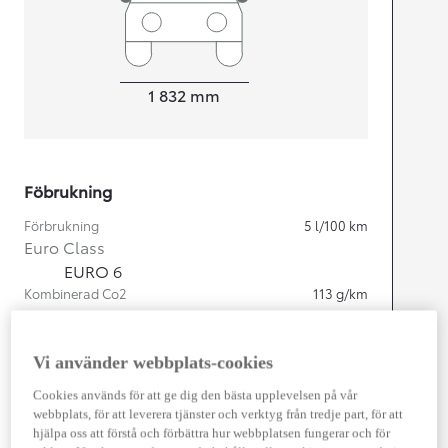
Width
1 832
mm
Föbrukning
Förbrukning
5
l/100 km
Euro Class
EURO 6
Kombinerad Co2
113
g/km
Motor
Vi använder webbplats-cookies
Cylindrar
4
Cookies används för att ge dig den bästa upplevelsen på vår
Kapacitet
1 987
cc
webbplats, för att leverera tjänster och verktyg från tredje part, för att
Effekt
145
kw (197 hk)
hjälpa oss att förstå och förbättra hur webbplatsen fungerar och för