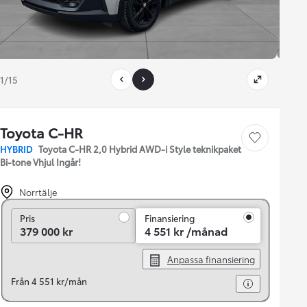
1/15
Toyota C-HR
Save car
HYBRID
Toyota C-HR 2,0 Hybrid AWD-i Style teknikpaket
Bi-tone Vhjul Ingår!
Norrtälje
Pris
Pris
Finansiering
379 000 kr
4 551 kr /månad
Anpassa finansiering
Från 4 551 kr/mån