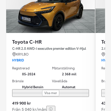
Toyota C-HR
Toy
C-HR 2.0 AWD-i executive premier edition V-Hjul
2.0 A
KRYLBO
KR
HYBRID
HYBR
Registrerad
Mätarställning
Regist
05-2024
2 368 mil
Bränsle
Växellåda
Bräns
Hybrid Bensin
Automat
Visa mer
419 900 kr
435 0
Från 5 040 kr/mån
Från