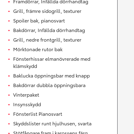
Framdörrar, Infällda dörrhandtag
Grill, främre sidogrill, texturer
Spoiler bak, pianosvart
Bakdörrar, Infällda dörrhandtag
Grill, nedre frontgrill, texturer
Mörktonade rutor bak
Fönsterhissar elmanövrerade med
klämskydd
Baklucka öppningsbar med knapp
Bakdörrar dubbla öppningsbara
Vinterpaket
Insynsskydd
Fönsterlist Pianosvart
Skyddslister runt hjulhusen, svarta
Stötfångare fram i karossens färg