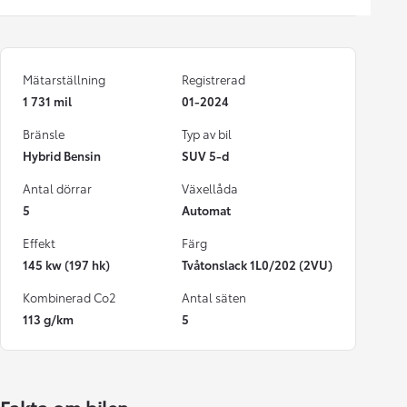
Mätarställning
Registrerad
1 731 mil
01-2024
Bränsle
Typ av bil
Hybrid Bensin
SUV 5-d
Antal dörrar
Växellåda
5
Automat
Effekt
Färg
145 kw (197 hk)
Tvåtonslack 1L0/202 (2VU)
Kombinerad Co2
Antal säten
113 g/km
5