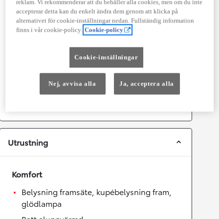
reklam. Vi rekommenderar att du behåller alla cookies, men om du inte
accepterar detta kan du enkelt ändra dem genom att klicka på
Prestanda
alternativet för cookie-inställningar nedan. Fullständig information
finns i vår cookie-policy.
Cookie-policy
Topphastighet
180
km/h
Acceleration 0-100km/h
7,9
sekunder
Cookie-inställningar
Växellåda
Nej, avvisa alla
Ja, acceptera alla
Drivhjul
Fyrhjulsdrift
Växellåda
Automat
Utrustning
Komfort
Belysning framsäte, kupébelysning fram,
glödlampa
Ratt eluppvärmd