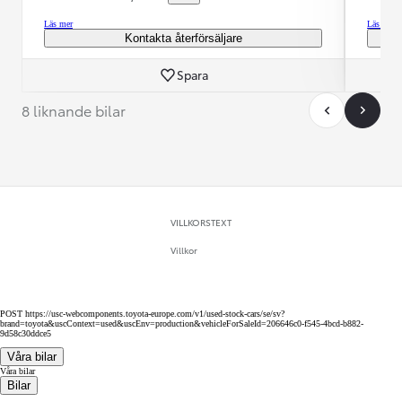
Läs mer
Läs mer
Kontakta återförsäljare
Spara
8 liknande bilar
VILLKORSTEXT
Villkor
POST https://usc-webcomponents.toyota-europe.com/v1/used-stock-cars/se/sv?
brand=toyota&uscContext=used&uscEnv=production&vehicleForSaleId=206646c0-f545-4bcd-b882-
9d58c30ddce5
Våra bilar
Våra bilar
Bilar