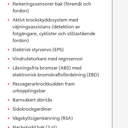
Parkeringssensorer bak (föremål och
fordon)
Aktivt krockskyddssystem med
väjningsassistans (detektion av
fotgängare, cyklister och stillastående
fordon)
Elektrisk styrservo (EPS)
Vindrutetorkare med regnsensor
Låsningsfria bromsar (ABS) med
elektronisk bromskraftsfördelning (EBD)
Passagerarkrockkudden fram
urkopplingsbar
Barnsäkert dörrlås
Sidokrockgardiner
Vägskyltsigenkänning (RSA)
Nackskydd bak (3 st)