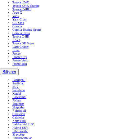
Toyota bZ4X
Toyota bZ4X Touring
Toyota C-HR+
Aygo X
Yaris
Yaris Cross
GR Yaris
Corolla
Corolla Touring Sports
Corolla Cross
Toyota C-HR
RAV4
Toyota GR Supra
Land Cruiser
Hilux
Proace
Proace City
Proace Verso
Proace Max
Biltyper
Familjebil
Småbilar
SUV
Sportbilar
Kombi
Halvkombi
Pickup
Minibuss
Skåpbilar
7-sitsig bil
Crossover
Cabriolet
7 sits elbil
Laddhybrid SUV
Hybrid SUV
Elbil kombi
El pickup
Eltransportbilar