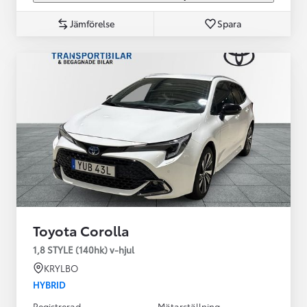
Jämförelse
Spara
Toyota Corolla
1,8 STYLE (140hk) v-hjul
KRYLBO
HYBRID
Registrerad
Mätarställning