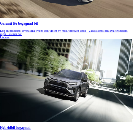
Garanti för begagnad bil
Köp en begagnad Toyota lika tryggt som vid en ny med Approved Used - Vägassistans och kvalitetsgaranti
ingår. Läs mer här!
Läs mer
Hybridbil begagnad