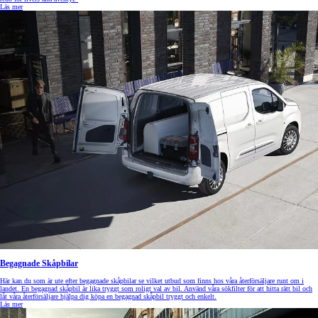
Läs mer
Begagnade Skåpbilar
Här kan du som är ute efter begagnade skåpbilar se vilket utbud som finns hos våra återförsäljare runt om i
landet. En begagnad skåpbil är lika tryggt som roligt val av bil. Använd våra sökfilter för att hitta rätt bil och
låt våra återförsäljare hjälpa dig köpa en begagnad skåpbil tryggt och enkelt.
Läs mer