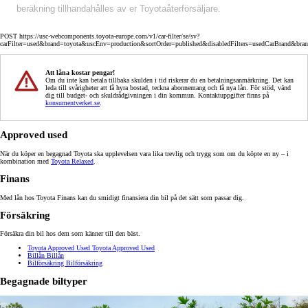
beräkning tillhandahålles av er Toyotaåterförsäljare.
POST https://usc-webcomponents.toyota-europe.com/v1/car-filter/se/sv?
carFilter=used&brand=toyota&uscEnv=production&sortOrder=published&disabledFilters=usedCarBrand&bra
Att låna kostar pengar!
Om du inte kan betala tillbaka skulden i tid riskerar du en betalningsanmärkning. Det kan
leda till svårigheter att få hyra bostad, teckna abonnemang och få nya lån. För stöd, vänd
dig till budget- och skuldrådgivningen i din kommun. Kontaktuppgifter finns på
konsumentverket.se
.
Approved used
När du köper en begagnad Toyota ska upplevelsen vara lika trevlig och trygg som om du köpte en ny – i
kombination med
Toyota Relaxed
.
Finans
Med lån hos Toyota Finans kan du smidigt finansiera din bil på det sätt som passar dig.
Försäkring
Försäkra din bil hos dem som känner till den bäst.
Toyota Approved Used
Toyota Approved Used
Billån
Billån
Bilförsäkring
Bilförsäkring
Begagnade biltyper