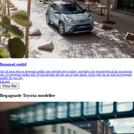
Begagnad småbil
Om du letar efter en begagnad småbil som erbjuder hög kvalitet, körglädje och personlighet så har du kommit
rätt. En begagnad småbil från Toyota erbjuder allt det och mycket därtill. Kolla själv för att hitta en begagnad
småbil för just dig.
Läs mer
Visa fler
Begagnade Toyota-modeller