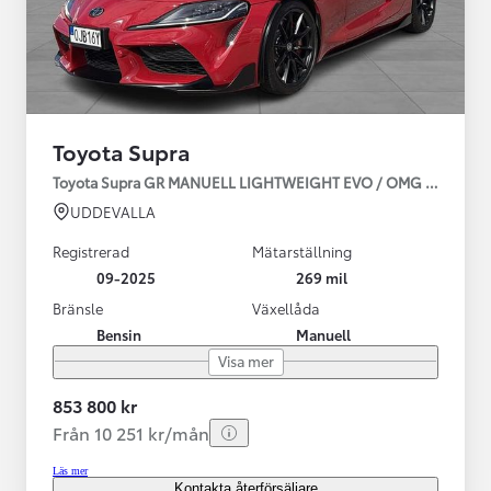
Toyota Supra
Toyota Supra GR MANUELL LIGHTWEIGHT EVO / OMG LEV! MOM
UDDEVALLA
Registrerad
Mätarställning
09-2025
269 mil
Bränsle
Växellåda
Bensin
Manuell
Visa mer
853 800 kr
Från 10 251 kr/mån
Läs mer
Kontakta återförsäljare