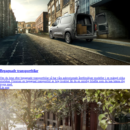
Begagnade transportbilar
Om du letar efter begagnade transportbilar så har våra auktoriserade återförsäljare modeller i en mängd olika
storlekar. Förutom en begagnad transportbil av hög kvalitet får du en smidig bilaffär som du kan känna dig
trygg med.
Läs mer