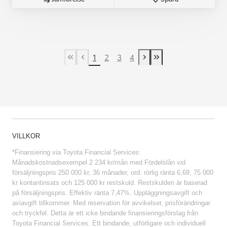
1
2
3
4
First Page
Previous page
Next page
Last Page
VILLKOR
*Finansiering via Toyota Financial Services:
Månadskostnadsexempel 2 234 kr/mån med Fördelslån vid
försäljningspris 250 000 kr, 36 månader, ord. rörlig ränta 6,69, 75 000
kr kontantinsats och 125 000 kr restskuld. Restskulden är baserad
på försäljningspris. Effektiv ränta 7,47%. Uppläggningsavgift och
aviavgift tillkommer. Med reservation för avvikelser, prisförändringar
och tryckfel. Detta är ett icke bindande finansieringsförslag från
Toyota Financial Services. Ett bindande, utförligare och individuell