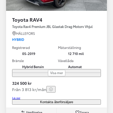
Toyota RAV4
Toyota Rav4 Premium JBL Glastak Drag Motorv Vhjul
HÄLLEFORS
HYBRID
Registrerad
Mätarställning
05-2019
12 710 mil
Bränsle
Växellåda
Hybrid Bensin
Automat
Visa mer
324 500 kr
Från 3 813 kr/mån
Läs mer
Kontakta återförsäljare
Jämförelse
Spara