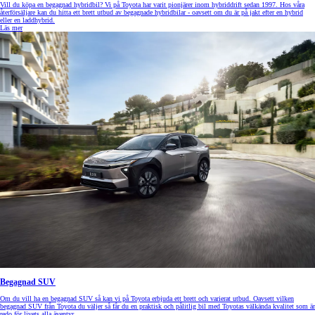
Vill du köpa en begagnad hybridbil? Vi på Toyota har varit pionjärer inom hybriddrift sedan 1997. Hos våra
återförsäljare kan du hitta ett brett utbud av begagnade hybridbilar - oavsett om du är på jakt efter en hybrid
eller en laddhybrid.
Läs mer
Begagnad SUV
Om du vill ha en begagnad SUV så kan vi på Toyota erbjuda ett brett och varierat utbud. Oavsett vilken
begagnad SUV från Toyota du väljer så får du en praktisk och pålitlig bil med Toyotas välkända kvalitet som är
redo för livets alla äventyr.