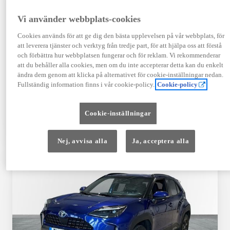
Registrerad
Mätarställning
09-2023
14 650 mil
Vi använder webbplats-cookies
Bränsle
Växellåda
Cookies används för att ge dig den bästa upplevelsen på vår webbplats, för
Hybrid Bensin
Automat
att leverera tjänster och verktyg från tredje part, för att hjälpa oss att förstå
Visa mer
och förbättra hur webbplatsen fungerar och för reklam. Vi rekommenderar
att du behåller alla cookies, men om du inte accepterar detta kan du enkelt
409 900 kr
ändra dem genom att klicka på alternativet för cookie-inställningar nedan.
Från 4 920 kr/mån
Fullständig information finns i vår cookie-policy.
Cookie-policy
Läs mer
Kontakta återförsäljare
Cookie-inställningar
Jämförelse
Spara
Nej, avvisa alla
Ja, acceptera alla