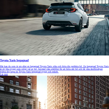
Toyota Yaris begagnad
Här kan du som är ute efter en begagnad Toyota Yaris söka och hitta din perfekta bil. En begagnad Toyota Yaris
är ett lika tryggt som roligt val av bil. Använd våra sökfilter för att hitta rätt bil och låt våra återförsäljare
hjälpa dig köpa en Toyota Yaris begagnad tryggt och enkelt.
Läs mer