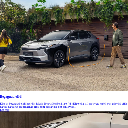
Begagnad elbil
Köp en begagnad elbil hos din lokala Toyota-återförsäljare. Vi hjälper dig till en trygg, enkel och prisvärd affär
när du har hittat en begagnad elbil som passar dig och din livsstil.
Läs mer