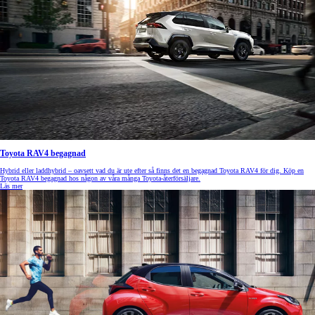
Toyota RAV4 begagnad
Hybrid eller laddhybrid – oavsett vad du är ute efter så finns det en begagnad Toyota RAV4 för dig. Köp en
Toyota RAV4 begagnad hos någon av våra många Toyota-återförsäljare.
Läs mer