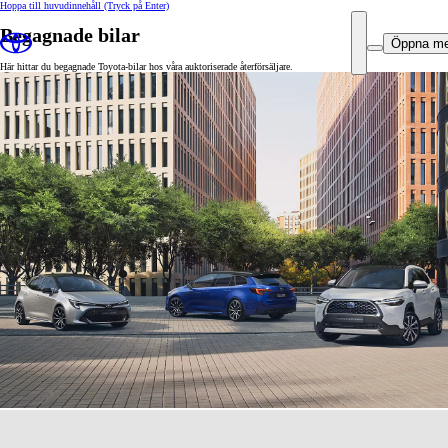
Hoppa till huvudinnehåll
(Tryck på Enter)
Begagnade bilar
Öppna m
Här hittar du begagnade Toyota-bilar hos våra auktoriserade återförsäljare.