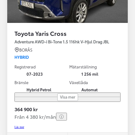
Toyota Yaris Cross
Adventure AWD-i Bi-Tone 1.5 116hk V-Hjul Drag JBL
BORÅS
HYBRID
Registrerad
Mätarställning
07-2023
1 256 mil
Bränsle
Växellåda
Hybrid Petrol
Automat
Visa mer
364 900 kr
Från 4 380 kr/mån
Läs mer