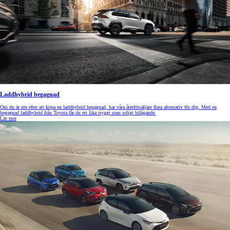
Laddhybrid begagnad
Om du är ute efter att köpa en laddhybrid begagnad, har våra återförsäljare flera alternativ för dig. Med en
begagnad laddhybrid från Toyota får du ett lika tryggt som roligt bilägande.
Läs mer