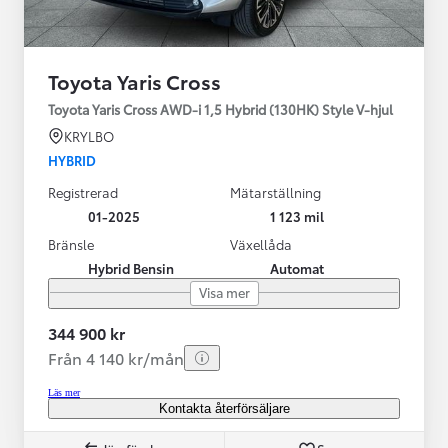
Toyota Yaris Cross
Toyota Yaris Cross AWD-i 1,5 Hybrid (130HK) Style V-hjul
KRYLBO
HYBRID
Registrerad
Mätarställning
01-2025
1 123 mil
Bränsle
Växellåda
Hybrid Bensin
Automat
Visa mer
344 900 kr
Från 4 140 kr/mån
Läs mer
Kontakta återförsäljare