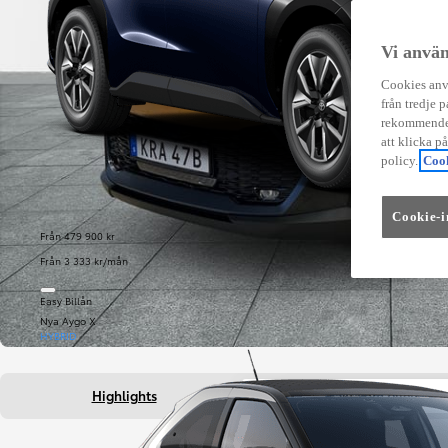
Vi använ
Cookies anvä
från tredje p
rekommender
att klicka p
policy.
Cook
Cookie-i
Från 479 900 kr
Från 3 333 kr/mån
Easy Billån
Nya Aygo X
HYBRID
Highlights
Fakta om bilen