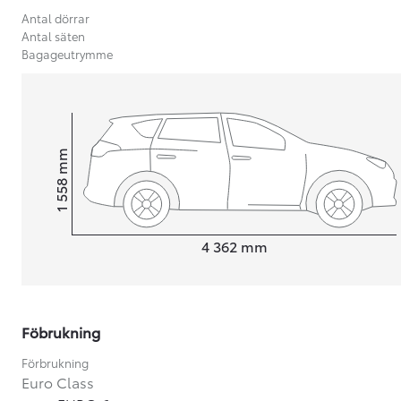
Antal dörrar
Antal säten
Bagageutrymme
mm
1 558
Height
Length
4 362
mm
Föbrukning
Från 599 900 kr
Nya Corolla Cross
Förbrukning
HYBRID
Euro Class