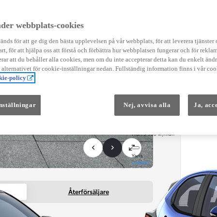
Instruktionsfilmer
Toyota C-HR Instruktionsfilmer
Yaris Instruktionsfilmer
der webbplats-cookies
Yaris Cross Instruktionsfilmer
Digital Smart Nyckel Instruktionsfi
nds för att ge dig den bästa upplevelsen på vår webbplats, för att leverera tjänster
art, för att hjälpa oss att förstå och förbättra hur webbplatsen fungerar och för reklam
ar att du behåller alla cookies, men om du inte accepterar detta kan du enkelt än
å alternativet för cookie-inställningar nedan. Fullständig information finns i vår coo
ie-policy
nställningar
Nej, avvisa alla
Ja, acc
Från 569 900 kr
Från 3 958 kr/mån
Yaris
HYBRID
Återförsäljare