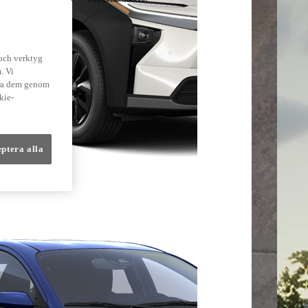
lmer
 och verktyg
. Vi
dra dem genom
kie-
eptera alla