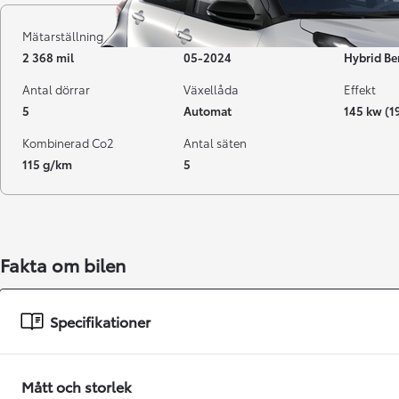
Mätarställning
Registrerad
Bränsle
2 368 mil
05-2024
Hybrid Be
Antal dörrar
Växellåda
Effekt
5
Automat
145 kw (1
Kombinerad Co2
Antal säten
115 g/km
5
Från 238 900 kr
Fakta om bilen
Från 2 349 kr/mån
Easy Billån
Specifikationer
GR Yaris
BENSIN
Mått och storlek