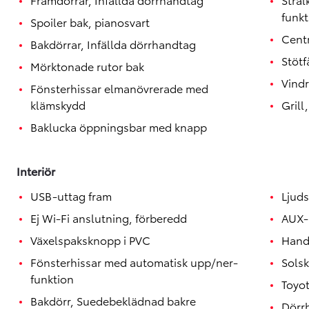
funkt
Spoiler bak, pianosvart
Centr
Bakdörrar, Infällda dörrhandtag
Stötf
Mörktonade rutor bak
Vindr
Fönsterhissar elmanövrerade med
klämskydd
Grill
Baklucka öppningsbar med knapp
Interiör
USB-uttag fram
Ljud
Ej Wi-Fi anslutning, förberedd
AUX-
Växelspaksknopp i PVC
Hand
Fönsterhissar med automatisk upp/ner-
Solsk
funktion
Toyo
Bakdörr, Suedebeklädnad bakre
Dörr