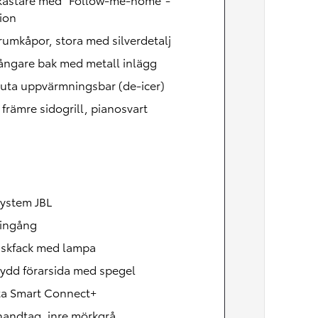
ion
umkåpor, stora med silverdetalj
ångare bak med metall inlägg
uta uppvärmningsbar (de-icer)
, främre sidogrill, pianosvart
system JBL
ingång
skfack med lampa
ydd förarsida med spegel
ta Smart Connect+
handtag, inre mörkgrå