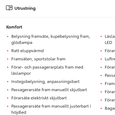
Toyota GR Supra
BENSIN
Utrustning
Komfort
Belysning framsäte, kupébelysning fram,
Läsl
glödlampa
LED
Ratt eluppvärmd
Föra
Framsäten, sportstolar fram
Luft
Förar- och passagerarplats fram med
Förar
läslampor
Passa
Instegsbelysning, anpassningsbart
Fram
Passagerarsäte fram manuellt skjutbart
Förar
Förarsäte elektriskt skjutbart
Förar
Passagerarsäte fram manuellt justerbart i
Baga
höjdled