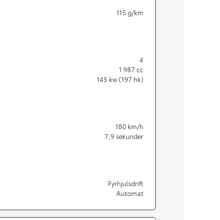
115
g/km
4
1 987
cc
145
kw (197 hk)
180
km/h
7,9
sekunder
Från 350 900 kr
Fyrhjulsdrift
Automat
Från 3 450 kr/mån
Easy Billån