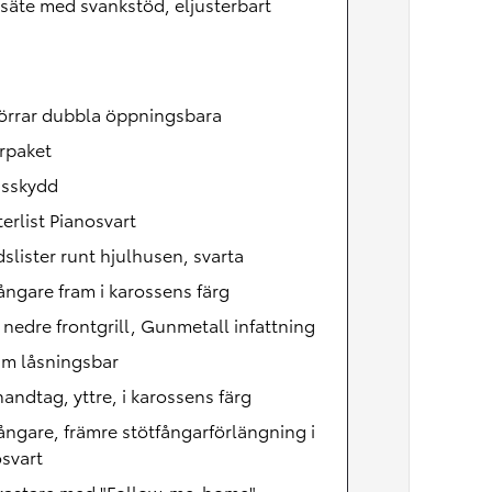
säte med svankstöd, eljusterbart
örrar dubbla öppningsbara
rpaket
nsskydd
erlist Pianosvart
slister runt hjulhusen, svarta
ångare fram i karossens färg
, nedre frontgrill, Gunmetall infattning
äm låsningsbar
andtag, yttre, i karossens färg
ångare, främre stötfångarförlängning i
svart
lkastare med "Follow-me-home"-