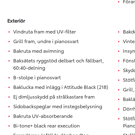
Förar
Exteriör
Vindruta fram med UV-filter
Bakd
Grill fram, undre i pianosvart
Vinte
Bakruta med avimning
Insy
Baksätets ryggstöd delbart och fällbart,
Fönst
60:40-delning
Skydd
B-stolpe i pianosvart
Stötf
Baklucka med inlägg i Attitude Black (218)
Grill
Ej dimljusskydd på strålkastare fram
Bakl
Sidobackspeglar med instegsbelysning
Dörrh
Bakruta UV-absorberande
Stötf
Bi-tone+ black rear execution
Piano
Framdörrar, Infällda dörrhandtag
Strå