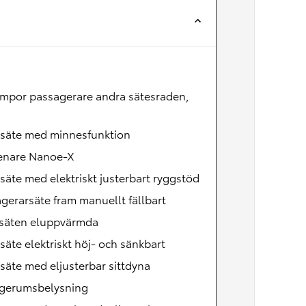
Nya GR GT
The soul lives on
ampor passagerare andra sätesraden,
rsäte med minnesfunktion
renare Nanoe-X
säte med elektriskt justerbart ryggstöd
gerarsäte fram manuellt fällbart
säten eluppvärmda
säte elektriskt höj- och sänkbart
säte med eljusterbar sittdyna
gerumsbelysning