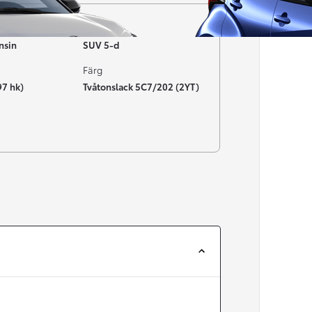
Typ av bil
nsin
SUV 5-d
Färg
97 hk)
Tvåtonslack 5C7/202 (2YT)
Från 257 900 kr
Från 2 535 kr/mån
Easy Billån
Corolla
HYBRID