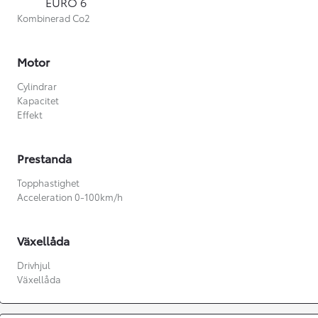
EURO 6
Kombinerad Co2
Motor
Cylindrar
Kapacitet
Effekt
Prestanda
Topphastighet
Acceleration 0-100km/h
Växellåda
Från 360 900 kr
Drivhjul
Växellåda
Från 3 548 kr/mån
Easy Billån