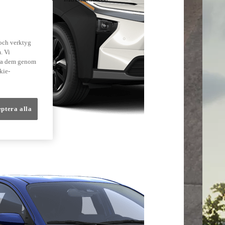
lmer
 och verktyg
. Vi
dra dem genom
kie-
eptera alla