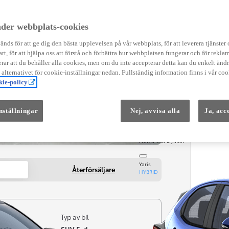
Instruktionsfilmer
Toyota C-HR Instruktionsfilmer
Yaris Instruktionsfilmer
der webbplats-cookies
Yaris Cross Instruktionsfilmer
Digital Smart Nyckel Instruktionsfi
nds för att ge dig den bästa upplevelsen på vår webbplats, för att leverera tjänster
art, för att hjälpa oss att förstå och förbättra hur webbplatsen fungerar och för reklam
ar att du behåller alla cookies, men om du inte accepterar detta kan du enkelt än
å alternativet för cookie-inställningar nedan. Fullständig information finns i vår coo
ie-policy
nställningar
Nej, avvisa alla
Ja, acc
Från 569 900 kr
Från 3 958 kr/mån
Yaris
Återförsäljare
HYBRID
Typ av bil