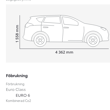
mm
1 558
Height
Length
4 362
mm
Föbrukning
Förbrukning
Euro Class
Från 599 900 kr
EURO 6
Nya Corolla Cross
Kombinerad Co2
HYBRID