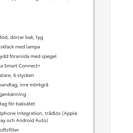
öd, dörrar bak, tyg
skfack med lampa
ydd förarsida med spegel
ta Smart Connect+
lare, 6 stycken
handtag, inre mörkgrå
igenkänning
tag för baksätet
phone Integration, trådlös (Apple
lay och Android Auto)
uftsfilter