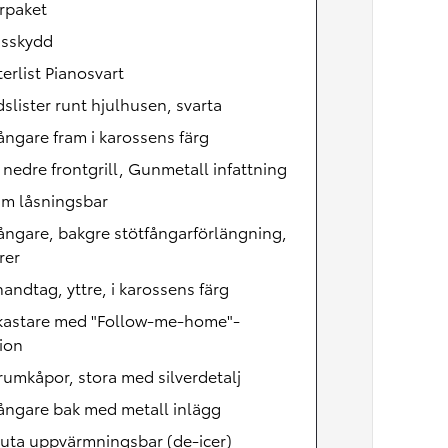
rpaket
nsskydd
erlist Pianosvart
slister runt hjulhusen, svarta
ångare fram i karossens färg
, nedre frontgrill, Gunmetall infattning
äm låsningsbar
ångare, bakgre stötfångarförlängning,
rer
andtag, yttre, i karossens färg
lkastare med "Follow-me-home"-
ion
umkåpor, stora med silverdetalj
ångare bak med metall inlägg
uta uppvärmningsbar (de-icer)