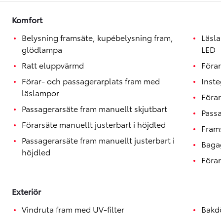
Toyota GR Supra
BENSIN
Komfort
Belysning framsäte, kupébelysning fram,
Läsl
glödlampa
LED
Ratt eluppvärmd
Förar
Förar- och passagerarplats fram med
Inst
läslampor
Förar
Passagerarsäte fram manuellt skjutbart
Passa
Förarsäte manuellt justerbart i höjdled
Fram
Passagerarsäte fram manuellt justerbart i
Baga
höjdled
Förar
Exteriör
Vindruta fram med UV-filter
Bakd