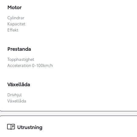
Motor
Cylindrar
Kapacitet
Effekt
Prestanda
Topphastighet
Acceleration 0-100km/h
Växellåda
Drivhjul
Växellåda
Från 360 900 kr
Från 3 548 kr/mån
Utrustning
Easy Billån