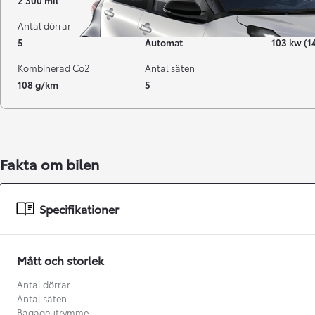
2 300 mil
04-2024
Hybrid Be
Antal dörrar
Växellåda
Effekt
5
Automat
103 kw (1
Kombinerad Co2
Antal säten
108 g/km
5
Fakta om bilen
Från 238 900 kr
Specifikationer
Från 2 349 kr/mån
Easy Billån
Mått och storlek
GR Yaris
BENSIN
Antal dörrar
Antal säten
Bagageutrymme