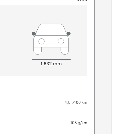
Width
1 832
mm
Från 324 900 kr
4,8
l/100 km
Från 3 194 kr/mån
Toyota C-HR
108
g/km
HYBRID & LADDHYBRID