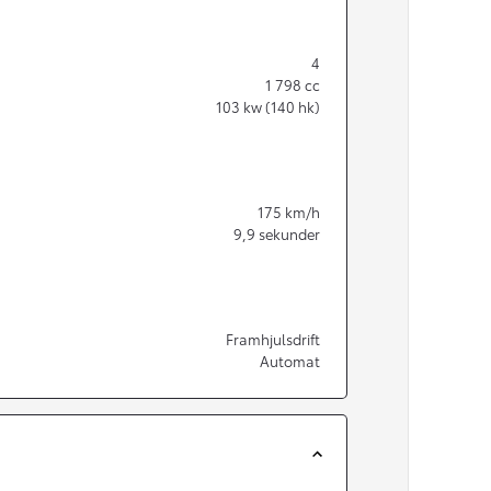
4
1 798
cc
103
kw (140 hk)
175
km/h
9,9
sekunder
Framhjulsdrift
Automat
Från 350 900 kr
Från 3 450 kr/mån
Easy Billån