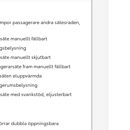
Nya GR GT
The soul lives on
ampor passagerare andra sätesraden,
säte manuellt fällbart
egsbelysning
säte manuellt skjutbart
gerarsäte fram manuellt fällbart
säten eluppvärmda
gerumsbelysning
säte med svankstöd, eljusterbart
örrar dubbla öppningsbara