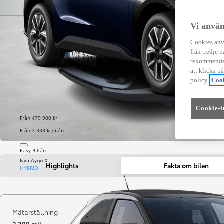
Vi använ
Cookies anvä
från tredje p
rekommender
att klicka p
policy.
Cook
Cookie-i
Från 479 900 kr
Från 3 333 kr/mån
Easy Billån
Nya Aygo X
Highlights
Fakta om bilen
HYBRID
Mätarställning
Registrerad
Bränsle