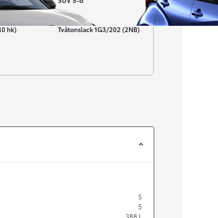
nsin
SUV 5-d
Färg
40 hk)
Tvåtonslack 1G3/202 (2NB)
Från 257 900 kr
Från 2 535 kr/mån
Easy Billån
Corolla
HYBRID
5
5
388
L