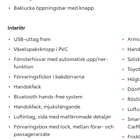
Baklucka öppningsbar med knapp
Interiör
USB-uttag fram
Armst
Växelspaksknopp i PVC
Hand
Fönsterhissar med automatisk upp/ner-
Solsk
funktion
Toyo
Förvaringsfickor i bakdörrarna
Högta
Handskfack
Dörr
Bluetooth hands-free system
Röst
Handskfack, mjukstängande
Luftu
Luftintag, sida med mattkromade detaljer
Smart
Förvaringsbox med lock, mellan förar- och
CarP
passagerarsäte
Friskl