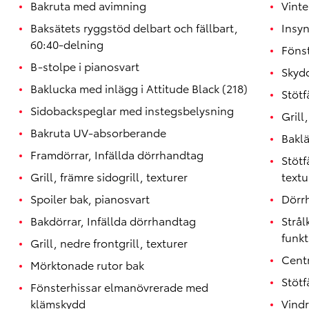
Bakruta med avimning
Vinte
Baksätets ryggstöd delbart och fällbart,
Insy
60:40-delning
Fönst
B-stolpe i pianosvart
Skydd
Baklucka med inlägg i Attitude Black (218)
Stötf
Sidobackspeglar med instegsbelysning
Grill
Bakruta UV-absorberande
Bakl
Framdörrar, Infällda dörrhandtag
Stötf
Grill, främre sidogrill, texturer
textu
Spoiler bak, pianosvart
Dörrh
Bakdörrar, Infällda dörrhandtag
Strå
funkt
Grill, nedre frontgrill, texturer
Centr
Mörktonade rutor bak
Stötf
Fönsterhissar elmanövrerade med
klämskydd
Vindr