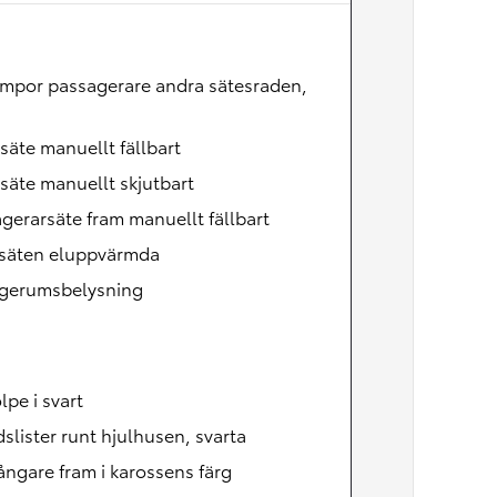
Nya GR GT
The soul lives on
ampor passagerare andra sätesraden,
säte manuellt fällbart
säte manuellt skjutbart
gerarsäte fram manuellt fällbart
säten eluppvärmda
gerumsbelysning
lpe i svart
slister runt hjulhusen, svarta
ångare fram i karossens färg