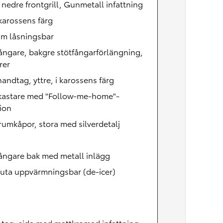
, nedre frontgrill, Gunmetall infattning
 karossens färg
äm låsningsbar
ångare, bakgre stötfångarförlängning,
rer
andtag, yttre, i karossens färg
lkastare med "Follow-me-home"-
ion
umkåpor, stora med silverdetalj
ångare bak med metall inlägg
uta uppvärmningsbar (de-icer)
ntag, sida med mattkromad infattning