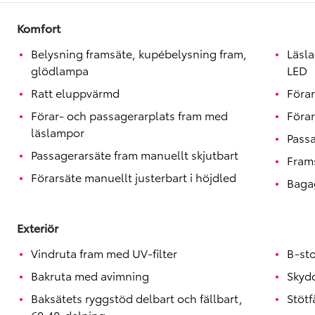
Toyota GR Supra
BENSIN
Komfort
Belysning framsäte, kupébelysning fram,
Läsl
glödlampa
LED
Ratt eluppvärmd
Förar
Förar- och passagerarplats fram med
Förar
läslampor
Passa
Passagerarsäte fram manuellt skjutbart
Fram
Förarsäte manuellt justerbart i höjdled
Baga
Exteriör
Vindruta fram med UV-filter
B-sto
Bakruta med avimning
Skydd
Baksätets ryggstöd delbart och fällbart,
Stötf
60:40-delning