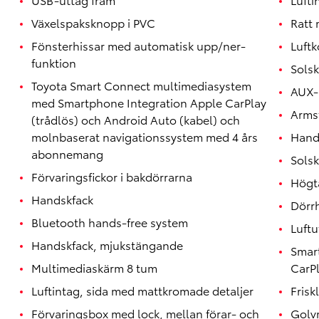
Växelspaksknopp i PVC
Ratt 
Fönsterhissar med automatisk upp/ner-
Luftk
funktion
Solsk
Toyota Smart Connect multimediasystem
AUX-
med Smartphone Integration Apple CarPlay
Armst
(trådlös) och Android Auto (kabel) och
molnbaserat navigationssystem med 4 års
Hand
abonnemang
Solsk
Förvaringsfickor i bakdörrarna
Högta
Handskfack
Dörr
Bluetooth hands-free system
Luftu
Handskfack, mjukstängande
Smart
Multimediaskärm 8 tum
CarP
Luftintag, sida med mattkromade detaljer
Friskl
Förvaringsbox med lock, mellan förar- och
Golvm