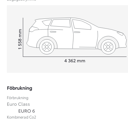
mm
1 558
Height
Length
4 362
mm
Föbrukning
Förbrukning
Euro Class
Från 599 900 kr
EURO 6
Nya Corolla Cross
Kombinerad Co2
HYBRID