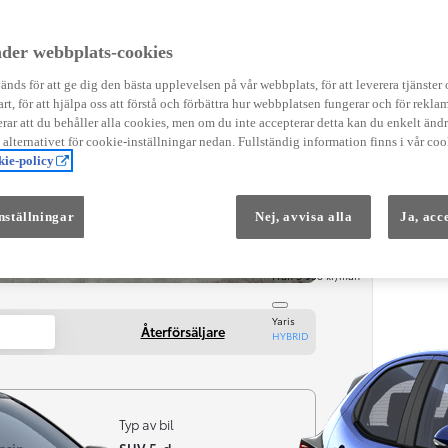
Instruktionsfilmer
Toyota C-HR Instruktionsfilmer
Yaris Instruktionsfilmer
der webbplats-cookies
Yaris Cross Instruktionsfilmer
Digital Smart Nyckel Instruktionsfi
nds för att ge dig den bästa upplevelsen på vår webbplats, för att leverera tjänster
art, för att hjälpa oss att förstå och förbättra hur webbplatsen fungerar och för reklam
ar att du behåller alla cookies, men om du inte accepterar detta kan du enkelt än
å alternativet för cookie-inställningar nedan. Fullständig information finns i vår coo
ie-policy
nställningar
Nej, avvisa alla
Ja, acc
Från 569 900 kr
Från 3 958 kr/mån
Yaris
Återförsäljare
HYBRID
Typ av bil