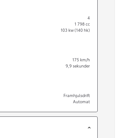
4
1 798
cc
103
kw (140 hk)
175
km/h
9,9
sekunder
Framhjulsdrift
Automat
Från 350 900 kr
Från 3 450 kr/mån
Easy Billån