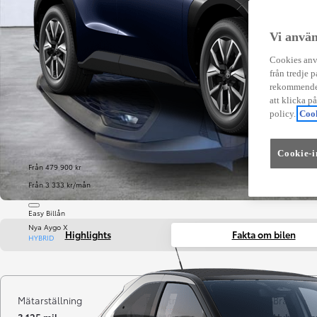
Vi använ
Cookies anvä
från tredje p
rekommender
att klicka p
policy.
Cook
Cookie-i
Från 479 900 kr
Från 3 333 kr/mån
Easy Billån
Nya Aygo X
Highlights
Fakta om bilen
HYBRID
Mätarställning
Registrerad
Bränsle