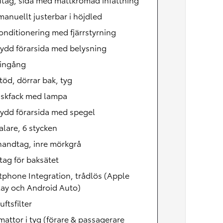
manuellt justerbar i höjdled
onditionering med fjärrstyrning
ydd förarsida med belysning
ingång
öd, dörrar bak, tyg
skfack med lampa
ydd förarsida med spegel
lare, 6 stycken
handtag, inre mörkgrå
tag för baksätet
phone Integration, trådlös (Apple
lay och Android Auto)
uftsfilter
attor i tyg (förare & passagerare