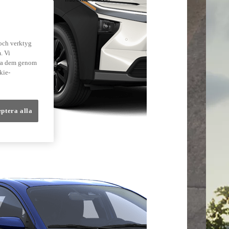
lmer
 och verktyg
. Vi
dra dem genom
kie-
eptera alla