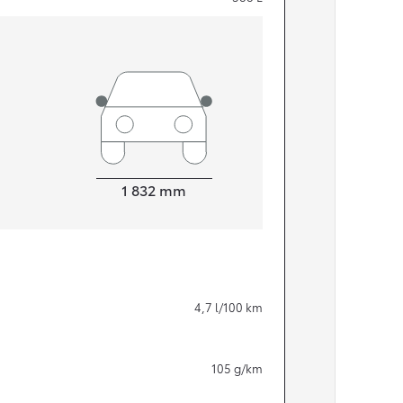
Width
1 832
mm
Från 324 900 kr
4,7
l/100 km
Från 3 194 kr/mån
Toyota C-HR
105
g/km
HYBRID & LADDHYBRID