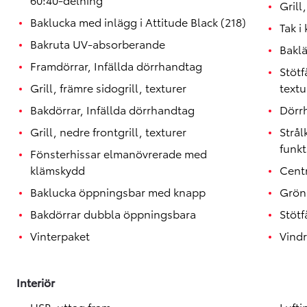
Grill
Baklucka med inlägg i Attitude Black (218)
Tak i
Bakruta UV-absorberande
Bakl
Framdörrar, Infällda dörrhandtag
Stötf
Grill, främre sidogrill, texturer
textu
Bakdörrar, Infällda dörrhandtag
Dörrh
Grill, nedre frontgrill, texturer
Strå
funkt
Fönsterhissar elmanövrerade med
klämskydd
Centr
Baklucka öppningsbar med knapp
Grön
Bakdörrar dubbla öppningsbara
Stötf
Vinterpaket
Vindr
Interiör
USB-uttag fram
Lufti