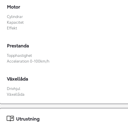
Motor
Cylindrar
Kapacitet
Effekt
Prestanda
Topphastighet
Acceleration 0-100km/h
Växellåda
Drivhjul
Växellåda
Från 360 900 kr
Från 3 548 kr/mån
Utrustning
Easy Billån