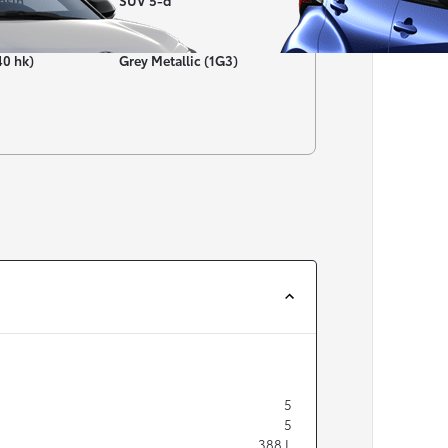
nsin
SUV 5-d
Färg
40 hk)
Grey Metallic (1G3)
Från 257 900 kr
Från 2 535 kr/mån
Easy Billån
Corolla
HYBRID
5
5
388
L