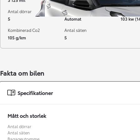
3 125 mil
05-2025
Hybrid Be
Antal dörrar
Växellåda
Effekt
5
Automat
103 kw (1
Kombinerad Co2
Antal säten
105 g/km
5
Fakta om bilen
Från 238 900 kr
Specifikationer
Från 2 349 kr/mån
Easy Billån
Mått och storlek
GR Yaris
BENSIN
Antal dörrar
Antal säten
Bagageutrymme