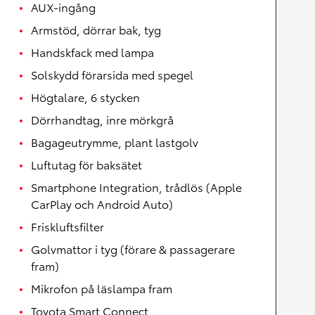
AUX-ingång
Armstöd, dörrar bak, tyg
Handskfack med lampa
Solskydd förarsida med spegel
Högtalare, 6 stycken
Dörrhandtag, inre mörkgrå
Bagageutrymme, plant lastgolv
Luftutag för baksätet
Smartphone Integration, trådlös (Apple
CarPlay och Android Auto)
Friskluftsfilter
Golvmattor i tyg (förare & passagerare
fram)
Mikrofon på läslampa fram
Toyota Smart Connect