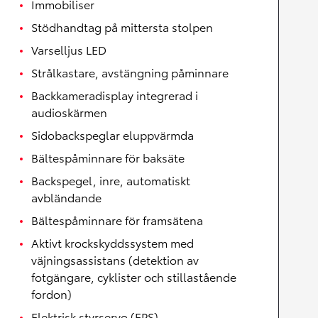
Immobiliser
Stödhandtag på mittersta stolpen
Varselljus LED
Strålkastare, avstängning påminnare
Backkameradisplay integrerad i
audioskärmen
Sidobackspeglar eluppvärmda
Bältespåminnare för baksäte
Backspegel, inre, automatiskt
avbländande
Bältespåminnare för framsätena
Aktivt krockskyddssystem med
väjningsassistans (detektion av
fotgängare, cyklister och stillastående
fordon)
Elektrisk styrservo (EPS)