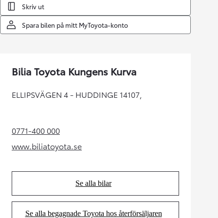
Skriv ut
Spara bilen på mitt MyToyota-konto
Bilia Toyota Kungens Kurva
ELLIPSVÄGEN 4 - HUDDINGE 14107,
0771-400 000
(Opens in new tab)
www.biliatoyota.se
(Opens in new tab)
Se alla bilar
(Opens in new tab)
Se alla begagnade Toyota hos återförsäljaren