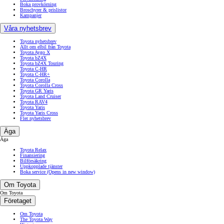
Boka provkörning
Broschyrer & prislistor
Kampanjer
Våra nyhetsbrev
Toyota nyhetsbrev
Allt om elbil från Toyota
Toyota Aygo X
Toyota bZ4X
Toyota bZ4X Touring
Toyota C-HR
Toyota C-HR+
Toyota Corolla
Toyota Corolla Cross
Toyota GR Yaris
Toyota Land Cruiser
Toyota RAV4
Toyota Yaris
Toyota Yaris Cross
Fler nyhetsbrev
Äga
Äga
Toyota Relax
Finansiering
Bilförsäkring
Uppkopplade tjänster
Boka service
(Opens in new window)
Om Toyota
Om Toyota
Företaget
Om Toyota
The Toyota Way