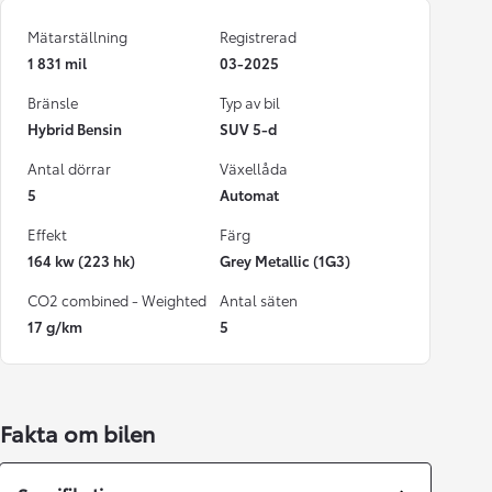
Mätarställning
Registrerad
1 831 mil
03-2025
Bränsle
Typ av bil
Hybrid Bensin
SUV 5-d
Antal dörrar
Växellåda
5
Automat
Effekt
Färg
164 kw (223 hk)
Grey Metallic (1G3)
CO2 combined - Weighted
Antal säten
17 g/km
5
Fakta om bilen