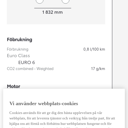
Width
1 832
mm
Föbrukning
Förbrukning
0,8
l/100 km
Euro Class
EURO 6
CO2 combined - Weighted
17
g/km
Motor
Cylindrar
4
Kapacitet
1 987
cc
Vi använder webbplats-cookies
Effekt
164
kw (223 hk)
Cookies används för att ge dig den bästa upplevelsen på vår
webbplats, för att leverera tjänster och verktyg från tredje part, för att
hjälpa oss att förstå och förbättra hur webbplatsen fungerar och för
Prestanda