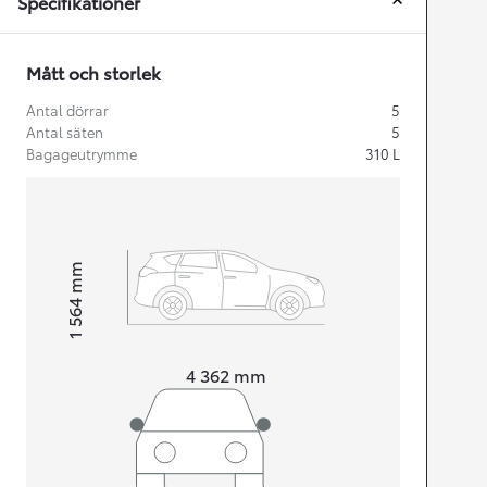
Specifikationer
Mått och storlek
Antal dörrar
5
Antal säten
5
Bagageutrymme
310
L
mm
1 564
Height
Length
4 362
mm