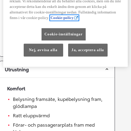
reklam. Vi rekommenderar att du behåller alla cookies, men om du inte
Topphastighet
180
km/h
accepterar detta kan du enkelt ändra dem genom att klicka på
alternativet för cookie-inställningar nedan. Fullständig information
Acceleration 0-100km/h
7,4
sekunder
finns i vår cookie-policy.
Cookie-policy
Växellåda
Cookie-inställningar
Drivhjul
Framhjulsdrift
Växellåda
Automat
Nej, avvisa alla
Ja, acceptera alla
Utrustning
Komfort
Belysning framsäte, kupébelysning fram,
glödlampa
Ratt eluppvärmd
Förar- och passagerarplats fram med