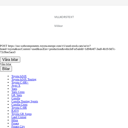
VILLKORSTEXT
Villkor
POST https://usc-webcomponents.toyota-europe.com/v1/used-stock-cars/se/sv?
brand=toyota&uscContext=used&uscEnv=production&vehicleForSaleId=1d94b4f7-3ea9-4b19-9d7c-
72c9bec5ace3
Våra bilar
Våra bilar
Bilar
Toyota bZ4X
Toyota bZ4X Touring
Toyota C-HR+
Aygo X
Yaris
Yaris Cross
GR Yaris
Corolla
Corolla Touring Sports
Corolla Cross
Toyota C-HR
RAV4
Toyota GR Supra
Land Cruiser
Hilux
Proace
Proace City