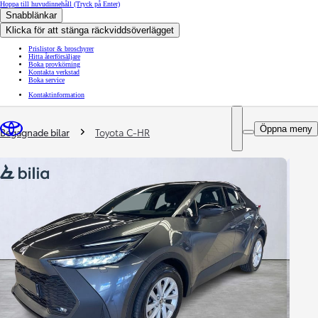
Hoppa till huvudinnehåll
(Tryck på Enter)
Snabblänkar
Klicka för att stänga räckviddsöverlägget
Prislistor & broschyrer
Hitta återförsäljare
Boka provkörning
Kontakta verkstad
Boka service
Kontaktinformation
You are here
:
Öppna meny
Begagnade bilar
Toyota C-HR