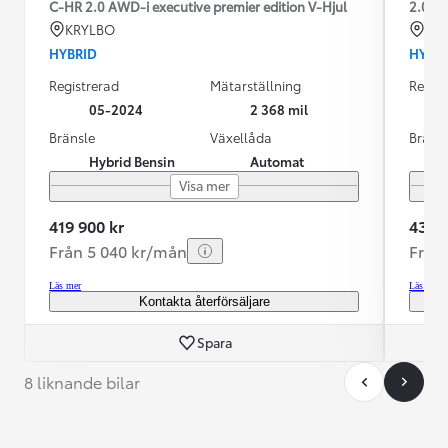
C-HR 2.0 AWD-i executive premier edition V-Hjul
2.0 A
KRYLBO
KR
HYBRID
HYBR
Registrerad
Mätarställning
Regist
05-2024
2 368 mil
Bränsle
Växellåda
Bräns
Hybrid Bensin
Automat
Visa mer
419 900 kr
435 0
Från 5 040 kr/mån
Från
Läs mer
Läs mer
Kontakta återförsäljare
Spara
8 liknande bilar