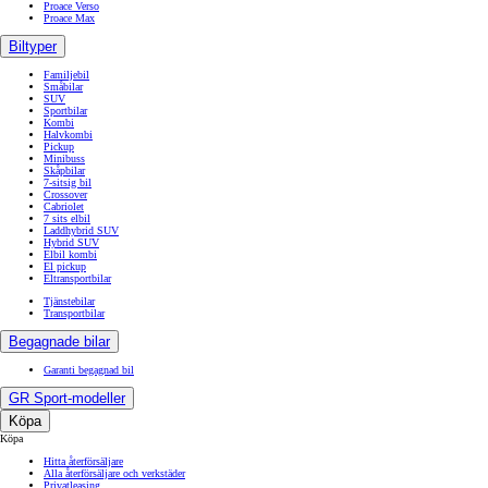
Proace Verso
Proace Max
Biltyper
Familjebil
Småbilar
SUV
Sportbilar
Kombi
Halvkombi
Pickup
Minibuss
Skåpbilar
7-sitsig bil
Crossover
Cabriolet
7 sits elbil
Laddhybrid SUV
Hybrid SUV
Elbil kombi
El pickup
Eltransportbilar
Tjänstebilar
Transportbilar
Begagnade bilar
Garanti begagnad bil
GR Sport-modeller
Köpa
Köpa
Hitta återförsäljare
Alla återförsäljare och verkstäder
Privatleasing