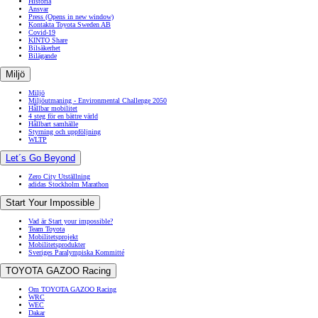
Historia
Ansvar
Press
(Opens in new window)
Kontakta Toyota Sweden AB
Covid-19
KINTO Share
Bilsäkerhet
Bilägande
Miljö
Miljö
Miljöutmaning - Environmental Challenge 2050
Hållbar mobilitet
4 steg för en bättre värld
Hållbart samhälle
Styrning och uppföljning
WLTP
Let´s Go Beyond
Zero City Utställning
adidas Stockholm Marathon
Start Your Impossible
Vad är Start your impossible?
Team Toyota
Mobilitetsprojekt
Mobilitetsprodukter
Sveriges Paralympiska Kommitté
TOYOTA GAZOO Racing
Om TOYOTA GAZOO Racing
WRC
WEC
Dakar