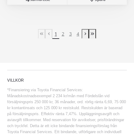
1
2
3
4
First Page
Previous page
Next page
Last Page
VILLKOR
*Finansiering via Toyota Financial Services:
Månadskostnadsexempel 2 234 kr/mån med Fördelslån vid
försäljningspris 250 000 kr, 36 månader, ord. rörlig ränta 6,69, 75 000
kr kontantinsats och 125 000 kr restskuld. Restskulden är baserad
på försäljningspris. Effektiv ränta 7,47%. Uppläggningsavgift och
aviavgift tillkommer. Med reservation för avvikelser, prisförändringar
och tryckfel. Detta är ett icke bindande finansieringsförslag från
Toyota Financial Services. Ett bindande, utförligare och individuell