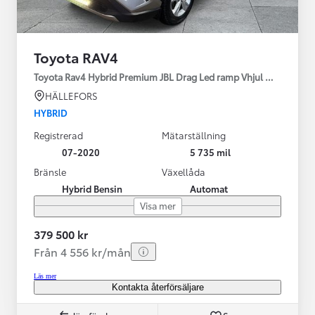
Toyota RAV4
Toyota Rav4 Hybrid Premium JBL Drag Led ramp Vhjul motorv
HÄLLEFORS
HYBRID
Registrerad
Mätarställning
07-2020
5 735 mil
Bränsle
Växellåda
Hybrid Bensin
Automat
Visa mer
379 500 kr
Från 4 556 kr/mån
Läs mer
Kontakta återförsäljare