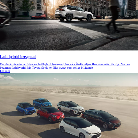
Laddhybrid begagnad
Om du är ute efter att köpa en laddhybrid begagnad, har våra återförsäljare flera alternativ för dig. Med en
begagnad laddhybrid från Toyota får du ett lika tryggt som roligt bilägande.
Läs mer