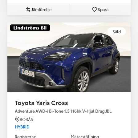
Jämförelse
Spara
Såld
Toyota Yaris Cross
Adventure AWD-i Bi-Tone 1.5 116hk V-Hjul Drag JBL
BORÅS
HYBRID
Registrerad
Mätarställning