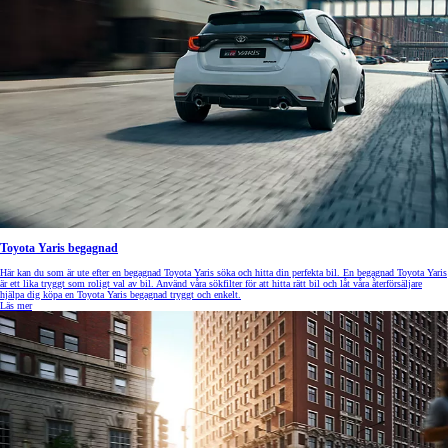
Toyota Yaris begagnad
Här kan du som är ute efter en begagnad Toyota Yaris söka och hitta din perfekta bil. En begagnad Toyota Yaris
är ett lika tryggt som roligt val av bil. Använd våra sökfilter för att hitta rätt bil och låt våra återförsäljare
hjälpa dig köpa en Toyota Yaris begagnad tryggt och enkelt.
Läs mer