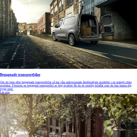
Begagnade transportbilar
Om du letar efter begagnade transportbilar så har våra auktoriserade återförsäljare modeller i en mängd olika
storlekar. Förutom en begagnad transportbil av hög kvalitet får du en smidig bilaffär som du kan känna dig
trygg med.
Läs mer