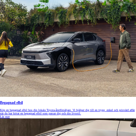
Begagnad elbil
Köp en begagnad elbil hos din lokala Toyota-återförsäljare. Vi hjälper dig till en trygg, enkel och prisvärd affär
när du har hittat en begagnad elbil som passar dig och din livsstil.
Läs mer