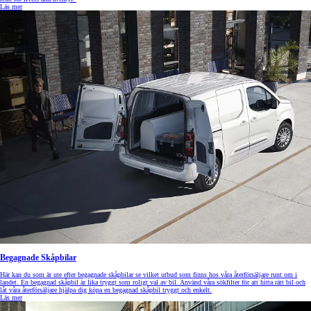
Läs mer
Begagnade Skåpbilar
Här kan du som är ute efter begagnade skåpbilar se vilket utbud som finns hos våra återförsäljare runt om i
landet. En begagnad skåpbil är lika tryggt som roligt val av bil. Använd våra sökfilter för att hitta rätt bil och
låt våra återförsäljare hjälpa dig köpa en begagnad skåpbil tryggt och enkelt.
Läs mer