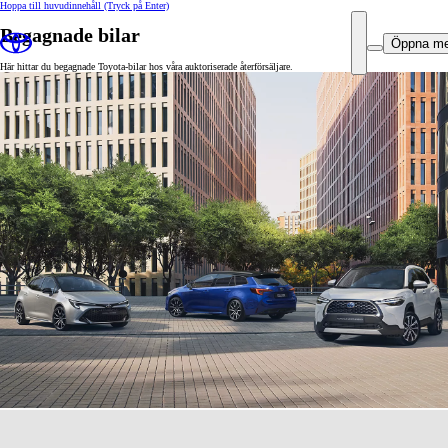
Hoppa till huvudinnehåll
(Tryck på Enter)
Begagnade bilar
Öppna m
Här hittar du begagnade Toyota-bilar hos våra auktoriserade återförsäljare.