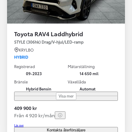
Toyota RAV4 Laddhybrid
STYLE (306hk) Drag/V-hjul/LED-ramp
KRYLBO
HYBRID
Registrerad
Mätarställning
09-2023
14 650 mil
Bränsle
Växellåda
Hybrid Bensin
Automat
Visa mer
409 900 kr
Från 4 920 kr/mån
Läs mer
Kontakta återförsäljare