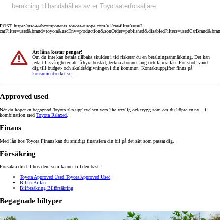
beräkning tillhandahålles av er Toyotaåterförsäljare.
POST https://usc-webcomponents.toyota-europe.com/v1/car-filter/se/sv?
carFilter=used&brand=toyota&uscEnv=production&sortOrder=published&disabledFilters=usedCarBrand&bra
Att låna kostar pengar!
Om du inte kan betala tillbaka skulden i tid riskerar du en betalningsanmärkning. Det kan
leda till svårigheter att få hyra bostad, teckna abonnemang och få nya lån. För stöd, vänd
dig till budget- och skuldrådgivningen i din kommun. Kontaktuppgifter finns på
konsumentverket.se
.
Approved used
När du köper en begagnad Toyota ska upplevelsen vara lika trevlig och trygg som om du köpte en ny – i
kombination med
Toyota Relaxed
.
Finans
Med lån hos Toyota Finans kan du smidigt finansiera din bil på det sätt som passar dig.
Försäkring
Försäkra din bil hos dem som känner till den bäst.
Toyota Approved Used
Toyota Approved Used
Billån
Billån
Bilförsäkring
Bilförsäkring
Begagnade biltyper