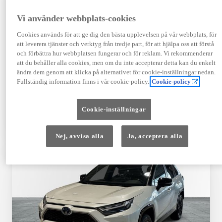
Registrerad
Mätarställning
12-2025
1 251 mil
Vi använder webbplats-cookies
Bränsle
Växellåda
Cookies används för att ge dig den bästa upplevelsen på vår webbplats, för
Elbil
Automat
att leverera tjänster och verktyg från tredje part, för att hjälpa oss att förstå
Visa mer
och förbättra hur webbplatsen fungerar och för reklam. Vi rekommenderar
att du behåller alla cookies, men om du inte accepterar detta kan du enkelt
539 900 kr
ändra dem genom att klicka på alternativet för cookie-inställningar nedan.
Från 6 481 kr/mån
Fullständig information finns i vår cookie-policy.
Cookie-policy
Läs mer
Kontakta återförsäljare
Cookie-inställningar
Jämförelse
Spara
Nej, avvisa alla
Ja, acceptera alla