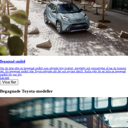
Begagnad småbil
Om du letar efter en begagnad småbil som erbjuder hög kvalitet, körglädje och personlighet så har du kommit
rätt. En begagnad småbil från Toyota erbjuder allt det och mycket därtill. Kolla själv för att hitta en begagnad
småbil för just dig.
Läs mer
Visa fler
Begagnade Toyota-modeller