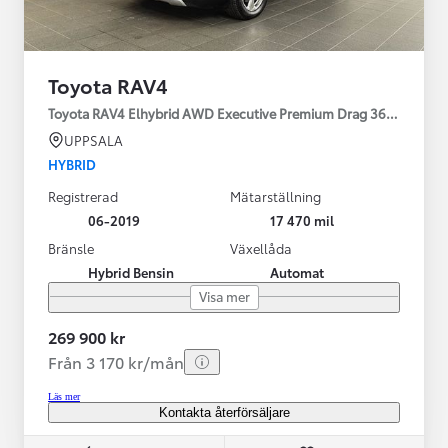
Toyota RAV4
Toyota RAV4 Elhybrid AWD Executive Premium Drag 360-kamera 
UPPSALA
HYBRID
Registrerad
Mätarställning
06-2019
17 470 mil
Bränsle
Växellåda
Hybrid Bensin
Automat
Visa mer
269 900 kr
Från 3 170 kr/mån
Läs mer
Kontakta återförsäljare