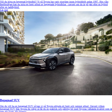
Vill du köpa en begagnad hybridbil? Vi på Toyota har varit pionjärer inom hybriddrift sedan 1997. Hos våra
återförsäljare kan du hitta ett brett utbud av begagnade hybridbilar - oavsett om du är på jakt efter en hybrid
eller en laddhybrid.
Läs mer
Begagnad SUV
Om du vill ha en begagnad SUV så kan vi på Toyota erbjuda ett brett och varierat utbud. Oavsett vilken
begagnad SUV från Toyota du väljer så får du en praktisk och pålitlig bil med Toyotas välkända kvalitet som är
redo för livets alla äventyr.