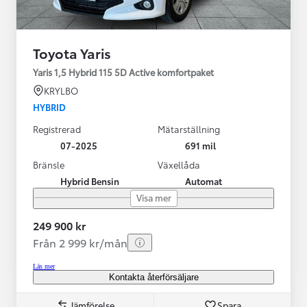
Toyota Yaris
Yaris 1,5 Hybrid 115 5D Active komfortpaket
KRYLBO
HYBRID
Registrerad
Mätarställning
07-2025
691 mil
Bränsle
Växellåda
Hybrid Bensin
Automat
Visa mer
249 900 kr
Från 2 999 kr/mån
Läs mer
Kontakta återförsäljare
Jämförelse
Spara