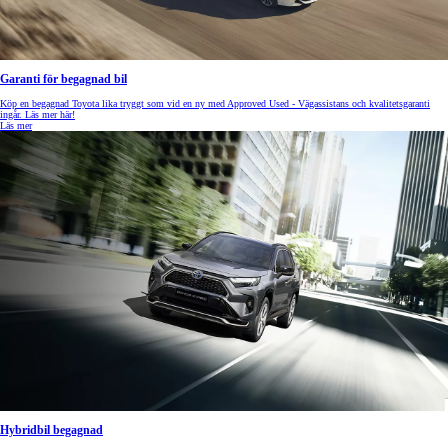
Garanti för begagnad bil
Köp en begagnad Toyota lika tryggt som vid en ny med Approved Used - Vägassistans och kvalitetsgaranti
ingår. Läs mer här!
Läs mer
Hybridbil begagnad