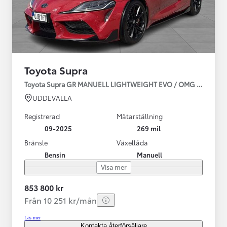
Toyota Supra
Toyota Supra GR MANUELL LIGHTWEIGHT EVO / OMG LEV! MOM
UDDEVALLA
Registrerad
Mätarställning
09-2025
269 mil
Bränsle
Växellåda
Bensin
Manuell
Visa mer
853 800 kr
Från 10 251 kr/mån
Läs mer
Kontakta återförsäljare