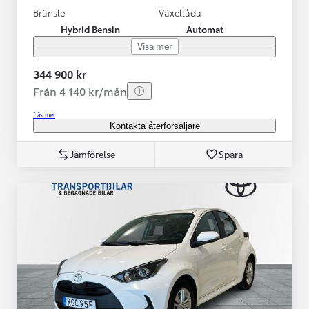
Bränsle
Växellåda
Hybrid Bensin
Automat
Visa mer
344 900 kr
Från 4 140 kr/mån
Läs mer
Kontakta återförsäljare
Jämförelse
Spara