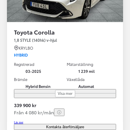
Toyota Corolla
1,8 STYLE (140hk) v-hjul
KRYLBO
HYBRID
Registrerad
Mätarställning
03-2025
1 239 mil
Bränsle
Växellåda
Hybrid Bensin
Automat
Visa mer
339 900 kr
Från 4 080 kr/mån
Läs mer
Kontakta återförsäljare