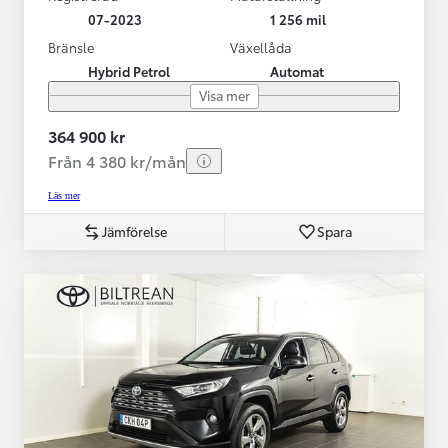
07-2023
1 256 mil
Bränsle
Växellåda
Hybrid Petrol
Automat
Visa mer
364 900 kr
Från 4 380 kr/mån
Läs mer
Jämförelse
Spara