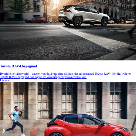
Toyota RAV4 begagnad
Hybrid eller laddhybrid – oavsett vad du är ute efter så finns det en begagnad Toyota RAV4 för dig. Köp en
Toyota RAV4 begagnad hos någon av våra många Toyota-återförsäljare.
Läs mer